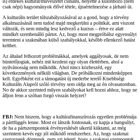
is) érdekes kultúrát/művészetet csinálni, helyette a különböző (nem
csak népi) hagyományok élővé tétele, újraértelmezése a járható út.
A kulturális terület túlszabályozásával az a gond, hogy a törvény
alkalmazásánál nem tudod majd megkerülni a politikát, ami viszont
változik, és nem mindig lesz kedvező a kurzus – értve ez alatt
mindkét szembenálló pártot. Az, hogy most megpróbálsz egyensúlyt
teremteni a szakmában külső szabályokkal, később ellenkező hatást
kelthet.
Az általad felhozott problémákkal, amelyek aggályosak, de nem
büntetőjogiak, nehéz mit kezdeni egy olyan élettérben, ahol a
nyilvánosság nem működik. Ahol nincs közbeszéd, egy
következmények nélküli világban. De próbálkozni mindenképpen
kell. Egyébként ezt a támogatást új mederbe terelő Kisebbségi
Kulturális Alapról szóló törvény sem oldja meg az én olvasatomban.
No de akkor szerinted milyen szabályokat kell hozni ahhoz, hogy ne
álljon fenn a szóban forgó visszás helyzet?
FBJ:
Nem hiszem, hogy a kultúrafinanszírozás egyetlen problémája
a pártfüggés lenne. Most ez látszik fontosnak, ez kapja a hangsúlyt,
de ha a pártszempontok érvényesítését sikerül kiiktatni, az még
szerintem kevés egy jól működő rendszerhez. Az, hogy szakmai
szervezetek döntenek, nem azt jelenti, hogy a szakmai szempontok