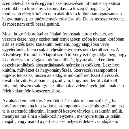
szemléletváltáson és egyéni haszonszerzésen túl fontos aspektusa
esetünkben a kormány viszonyulása, a közeg támogatása (a
módosabb réteg körében nem alakult ki a kultúra támogatásának a
hagyománya), az intézmények erősítése stb. De ez messze vezetne,
és most nem erről beszélgetünk.
Most, hogy felsoroltad az általad fontosnak tartott elveket, azt
veszem észre, hogy ezeket már lényegében szóba hoztam korábban,
s az az érzés kezd kialakulni bennem, hogy alapjában véve
egyetértünk. Talán csak a teljesítménymérés nem került szóba. A
Kisebbségi Kulturális Alapról szóló törvény ezt úgy oldja meg, hogy
kisebb részekre vágja a kultúra területét, így az általad említett
összehasonlítások abszurditásának mértéke is csökken. Lesz írott
kultúra, művészet és hagyományőrzés. Szervezési szempontból
logikus felosztás, hiszen az eddig is működő rendszert átveszi és
tovább bővíti. És abban is igazad van, hogy minderről vitát kell
folytatni, hiszen csak így tisztulhatnak a vélemények, juthatnak el a
felek valamiféle konszenzushoz.
Az általad említett törvénymódosításra akkor lenne szükség, ha
törvény mondaná ki a szakmai szempontokat – de ahogy látom, ezt
te is szeretnéd elkerülni. Innentől kezdve tényleg a szakmán múlik,
mennyire tud élni a kínálkozó helyzettel, mennyire tudja „kitalálni
magát”, vagy marad a párt-és a személyes érdekek csapdájában.