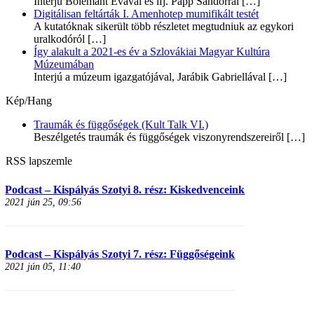
Interjú Bolemant Évával és ifj. Papp Sándorral
[…]
Digitálisan feltárták I. Amenhotep mumifikált testét
A kutatóknak sikerült több részletet megtudniuk az egykori
uralkodóról
[…]
Így alakult a 2021-es év a Szlovákiai Magyar Kultúra
Múzeumában
Interjú a múzeum igazgatójával, Jarábik Gabriellával
[…]
Kép/Hang
Traumák és függőségek (Kult Talk VI.)
Beszélgetés traumák és függőségek viszonyrendszereiről
[…]
RSS lapszemle
Podcast – Kispályás Szotyi 8. rész: Kiskedvenceink
2021 jún 25, 09:56
Podcast – Kispályás Szotyi 7. rész: Függőségeink
2021 jún 05, 11:40