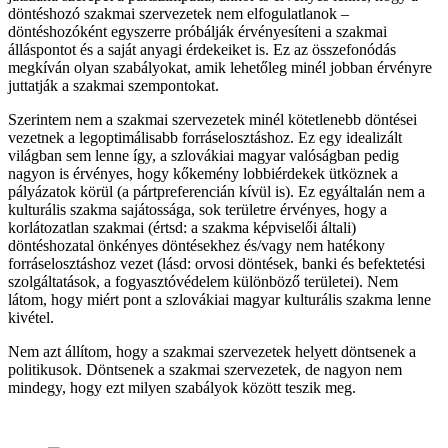
döntéshozó szakmai szervezetek nem elfogulatlanok –
döntéshozóként egyszerre próbálják érvényesíteni a szakmai
álláspontot és a saját anyagi érdekeiket is. Ez az összefonódás
megkíván olyan szabályokat, amik lehetőleg minél jobban érvényre
juttatják a szakmai szempontokat.
Szerintem nem a szakmai szervezetek minél kötetlenebb döntései
vezetnek a legoptimálisabb forráselosztáshoz. Ez egy idealizált
világban sem lenne így, a szlovákiai magyar valóságban pedig
nagyon is érvényes, hogy kőkemény lobbiérdekek ütköznek a
pályázatok körül (a pártpreferencián kívül is). Ez egyáltalán nem a
kulturális szakma sajátossága, sok területre érvényes, hogy a
korlátozatlan szakmai (értsd: a szakma képviselői általi)
döntéshozatal önkényes döntésekhez és/vagy nem hatékony
forráselosztáshoz vezet (lásd: orvosi döntések, banki és befektetési
szolgáltatások, a fogyasztóvédelem különböző területei). Nem
látom, hogy miért pont a szlovákiai magyar kulturális szakma lenne
kivétel.
Nem azt állítom, hogy a szakmai szervezetek helyett döntsenek a
politikusok. Döntsenek a szakmai szervezetek, de nagyon nem
mindegy, hogy ezt milyen szabályok között teszik meg.