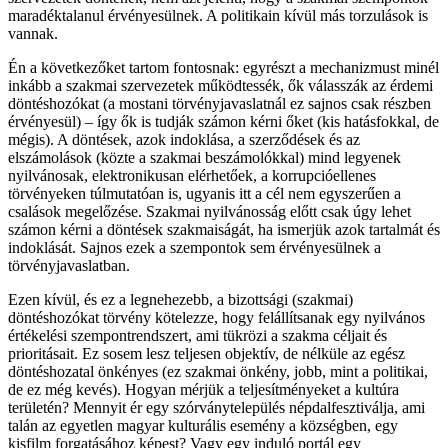
maradéktalanul érvényesülnek. A politikain kívül más torzulások is
vannak.
Én a következőket tartom fontosnak: egyrészt a mechanizmust minél
inkább a szakmai szervezetek működtessék, ők válasszák az érdemi
döntéshozókat (a mostani törvényjavaslatnál ez sajnos csak részben
érvényesül) – így ők is tudják számon kérni őket (kis hatásfokkal, de
mégis). A döntések, azok indoklása, a szerződések és az
elszámolások (közte a szakmai beszámolókkal) mind legyenek
nyilvánosak, elektronikusan elérhetőek, a korrupcióellenes
törvényeken túlmutatóan is, ugyanis itt a cél nem egyszerűen a
csalások megelőzése. Szakmai nyilvánosság előtt csak úgy lehet
számon kérni a döntések szakmaiságát, ha ismerjük azok tartalmát és
indoklását. Sajnos ezek a szempontok sem érvényesülnek a
törvényjavaslatban.
Ezen kívül, és ez a legnehezebb, a bizottsági (szakmai)
döntéshozókat törvény kötelezze, hogy felállítsanak egy nyilvános
értékelési szempontrendszert, ami tükrözi a szakma céljait és
prioritásait. Ez sosem lesz teljesen objektív, de nélküle az egész
döntéshozatal önkényes (ez szakmai önkény, jobb, mint a politikai,
de ez még kevés). Hogyan mérjük a teljesítményeket a kultúra
területén? Mennyit ér egy szórványtelepülés népdalfesztiválja, ami
talán az egyetlen magyar kulturális esemény a községben, egy
kisfilm forgatásához képest? Vagy egy induló portál egy