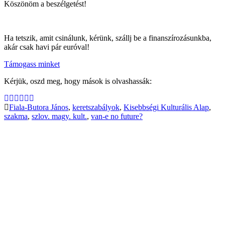
Köszönöm a beszélgetést!
Ha tetszik, amit csinálunk, kérünk, szállj be a finanszírozásunkba,
akár csak havi pár euróval!
Támogass minket
Kérjük, oszd meg, hogy mások is olvashassák:
Fiala-Butora János
,
keretszabályok
,
Kisebbségi Kulturális Alap
,
szakma
,
szlov. magy. kult.
,
van-e no future?