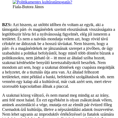
Fiala-Butora János
BZS:
Azt hiszem, az utóbbi időben én voltam az egyik, aki a
támogatás párt- és magánérdek szerinti elosztásának visszásságaira a
legtöbbször hívta fel a nyilvánosság figyelmét, elég jól ismerem a
területet. És nem a naivitás mondatja velem azt, hogy rövid távú
célokért ne áldozzuk be a hosszú távúakat. Nem hiszem, hogy a
párt- és a magánérdekek ne játszanának szerepet a jövőben, de úgy
szabadulni a politikai befolyástól, hogy minél több döntést bízunk a
politikusokra, nem járható út – itt most az általad szóba hozott,
szakmai kérdésekbe benyúló keretszabályokról beszélek. Nem
mondom azt sem, hogy a szakmai döntések egy csapásra megoldják
a helyzetet, de a tisztulás útja arra van. Az általad felhozott
területeket, mint például a banki, befektetési szolgáltatások stb. nem
venném egy kalap alá a kultúrával, már csak azért sem, mert eleve
szorosabb kapcsolatban állnak a piaccal.
A szakmai közeg változó, és nem marad meg mindig az az irány,
ami felé most halad. Én ezt egyébként is olyan zsákutcának vélem,
aminek asszimiláció a vége, mutatja ezt az elmúlt pár évtized főleg
Csemadok-ízű kultúrája, illetve a népszámlálási adatok összevetése.
Nem lehet ugyanis az improduktív értékőrzéssel (a fiatalok számára