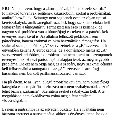
FBJ
: Nem hiszem, hogy a „korrupcióval, hűtlen kezeléssel stb.”
foglalkozó törvények segítenek kiküszöbölni azokat a problémákat,
amikről beszélünk. Szintúgy nem segítenek ezen az olyan típusú
keretszabályok, amik „meghatározz[ák], hogy szakmai célokra kell
felhasználni a támogatást”. Természetesen ezek is kellenek, de
nagyon sok probléma van a büntetőjogi eseteken és a pártérdekek
érvényesítésén kívül is. Az általam felhozott példákban sem
pártcélokra, hanem szakmai célokra használták a támogatást. Ha
szakmai szempontból az „A” szervezetnek és a „B” szervezetnek
egyenlően kellene X eurót kapnia, de a döntéshozó mégis az „Aˮ
szervezetnek ad többet, az probléma: ott nem a szakmai szempontok
érvényesültek. Ha ezt pártszimpátia alapján teszi, az még nagyobb
probléma. De ezt nem oldja meg az a szabály, hogy szakmai célokra
kell felhasználni a támogatást – az „A” szervezet is arra fogja
használni, nem burkolt pártfinanszírozásról van szó.
Ha jól értem, te az ilyen jellegű problémákat (ami nem büntetőjogi
kategória és nem pártfinanszírozás) már nem szabályoznád, „azt rá
lehet bízni a szakmára”. Szerintem ezeket szabályozni kell. A te
megoldásod nem akadályozta volna meg a fent említett
visszásságokat.
És nem a pártszimpátia az egyetlen buktató. Ha egyáltalán nem
játszana szerepet a pártszimpátia, akkor is érvényes lenne, hogy a