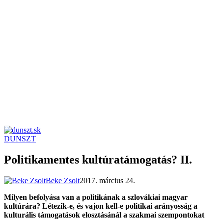
DUNSZT
dunszt.sk
kultmag
Politikamentes kultúratámogatás? II.
Beke Zsolt
2017. március 24.
Milyen befolyása van a politikának a szlovákiai magyar
kultúrára? Létezik-e, és vajon kell-e politikai arányosság a
kulturális támogatások elosztásánál a szakmai szempontokat