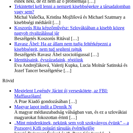
esnek neki, de ez nem az ő problémája
[…]
Tekintettel kell lenni a nemzeti kisebbségekre a társadalomban
vagy sem?
Michal Vašečka, Kristína Mojžišová és Michael Szatmary a
kisebbségi médiáról
[…]
Koszorús Rita képzőművész: Szlovákiában a kisebb közeg
nagyob rivalizálással jár
Beszélgetés Koszorús Ritával
[…]
Ravasz Ábel: Ha az állam nem tudja feltérképezni a
kisebbségeit, nem tud segíteni rajtuk
Beszélgetés Ravasz Ábel szociológussal
[…]
Identitásaink, évszázadaink, régióink
Eva Andrejčáková, Valerij Kupka, Lucia Molnár Satinská és
Jozef Tancer beszélgetése
[…]
Rövid
Megjelent Legéndy Jácint új verseskötete, az FBI:
Maffiaszólam!
A Prae Kiadó gondozásában
[…]
Magyar lapot indít a Denník N
A magyar médiaszabadság válságban van, és ez a szlovákiai
magyarokat fokozottan érinti
[…]
„Mint mindenkinek, nekünk sem volt szokványos évünk” – a
Pozsonyi Kifli polgári társulás évértékelője