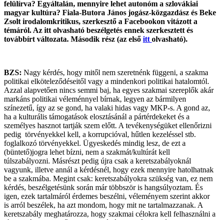
felülírva? Egyáltalán, mennyire lehet autonóm a szlovákiai
magyar kultúra? Fiala-Butora János jogász-közgazdász és Beke
Zsolt irodalomkritikus, szerkesztő a Facebookon vitázott a
témáról. Az itt olvasható beszélgetés ennek szerkesztett és
továbbírt változata. Második rész (az első
itt
olvasható).
BZS:
Nagy kérdés, hogy mitől nem szeretnénk függeni, a szakma
politikai elköteleződéseitől vagy a mindenkori politikai hatalomtól.
Azzal alapvetően nincs semmi baj, ha egyes szakmai szereplők akár
markáns politikai véleménnyel bírnak, legyen az bármilyen
színezetű, így az se gond, ha valaki hidas vagy MKP-s. A gond az,
ha a kulturális támogatások elosztásánál a pártérdekeket és a
személyes hasznot tartják szem előtt. A tevékenységüket ellenőrizni
pedig törvényekkel kell, a korrupcióval, hűtlen kezeléssel stb.
foglalkozó törvényekkel. Ügyeskedés mindig lesz, de ezt a
(büntető)jogra lehet bízni, nem a szakmát/kultúrát kell
túlszabályozni. Másrészt pedig újra csak a keretszabályoknál
vagyunk, illetve annál a kérdésnél, hogy ezek mennyire hatolhatnak
be a szakmába. Megint csak: keretszabályokra szükség van, ez nem
kérdés, beszélgetésünk során már többször is hangsúlyoztam. És
igen, ezek tartalmáról érdemes beszélni, véleményem szerint akkor
is arról beszélek, ha azt mondom, hogy mit ne tartalmazzanak. A
keretszabály meghatározza, hogy szakmai célokra kell felhasználni a