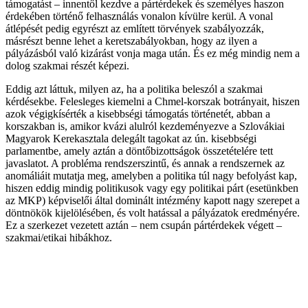
támogatást – innentől kezdve a pártérdekek és személyes haszon
érdekében történő felhasználás vonalon kívülre kerül. A vonal
átlépését pedig egyrészt az említett törvények szabályozzák,
másrészt benne lehet a keretszabályokban, hogy az ilyen a
pályázásból való kizárást vonja maga után. És ez még mindig nem a
dolog szakmai részét képezi.
Eddig azt láttuk, milyen az, ha a politika beleszól a szakmai
kérdésekbe. Felesleges kiemelni a Chmel-korszak botrányait, hiszen
azok végigkísérték a kisebbségi támogatás történetét, abban a
korszakban is, amikor kvázi alulról kezdeményezve a Szlovákiai
Magyarok Kerekasztala delegált tagokat az ún. kisebbségi
parlamentbe, amely aztán a döntőbizottságok összetételére tett
javaslatot. A probléma rendszerszintű, és annak a rendszernek az
anomáliáit mutatja meg, amelyben a politika túl nagy befolyást kap,
hiszen eddig mindig politikusok vagy egy politikai párt (esetünkben
az MKP) képviselői által dominált intézmény kapott nagy szerepet a
döntnökök kijelölésében, és volt hatással a pályázatok eredményére.
Ez a szerkezet vezetett aztán – nem csupán pártérdekek végett –
szakmai/etikai hibákhoz.