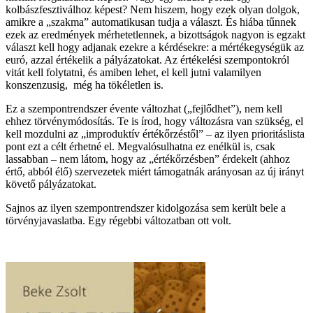
kolbászfesztiválhoz képest? Nem hiszem, hogy ezek olyan dolgok,
amikre a „szakma” automatikusan tudja a választ. És hiába tűnnek
ezek az eredmények mérhetetlennek, a bizottságok nagyon is egzakt
választ kell hogy adjanak ezekre a kérdésekre: a mértékegységük az
euró, azzal értékelik a pályázatokat. Az értékelési szempontokról
vitát kell folytatni, és amiben lehet, el kell jutni valamilyen
konszenzusig, még ha tökéletlen is.
Ez a szempontrendszer évente változhat („fejlődhet”), nem kell
ehhez törvénymódosítás. Te is írod, hogy változásra van szükség, el
kell mozdulni az „improduktív értékőrzéstől” – az ilyen prioritáslista
pont ezt a célt érhetné el. Megvalósulhatna ez enélkül is, csak
lassabban – nem látom, hogy az „értékőrzésben” érdekelt (ahhoz
értő, abból élő) szervezetek miért támogatnák arányosan az új irányt
követő pályázatokat.
Sajnos az ilyen szempontrendszer kidolgozása sem került bele a
törvényjavaslatba. Egy régebbi változatban ott volt.