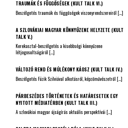
TRAUMÁK ÉS FÜGGŐSÉGEK (KULT TALK VI.)
Beszélgetés traumák és függőségek viszonyrendszereiről
[…]
A SZLOVÁKIAI MAGYAR KÖNNYŰZENE HELYZETE (KULT
TALK V.)
Kerekasztal-beszélgetés a kisebbségi könnyűzene
létjogosultságáról
[…]
VÁLTOZÓ REND ÉS MÚLÉKONY KÁOSZ (KULT TALK IV.)
Beszélgetés Füzik Szilviával alkotásról, képzőművészetről
[…]
PÁRBESZÉDES TÖRTÉNETEK ÉS HATÁRESETEK EGY
NYITOTT MÉDIATÉRBEN (KULT TALK III.)
A szlovákiai magyar újságírás aktuális perspektívái
[…]