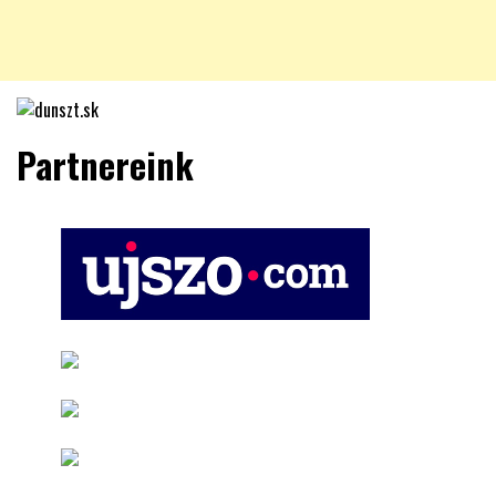
kultmag
dunszt.sk
Partnereink