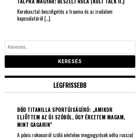
TALPRA MAGYAR! BESZÉLJ RÓLA (KULT TALK II.)
Kerekasztal-beszélgetés a trauma és az irodalom
kapcsolatáról
[…]
Keresés:
LEGFRISSEBB
BŐD TITANILLA SPORTÚJSÁGÍRÓ: „AMIKOR
ELJÖTTEM AZ ÚJ SZÓBÓL, ÚGY ÉREZTEM MAGAM,
MINT GAGARIN”
A pónis rokonairól szóló névtelen megjegyzések néha rosszul