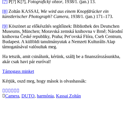
[7]
P[?] K[?],
Fotografický obzor
, 1938/1. (jan.) 13.
[8]
Zoltán KASSAI,
Wie wird aus einem Knopfdrücker ein
künstlerischer Photograph
?
Camera
, 1938/1. (jan.) 171–173.
[9]
Köszönet az előkészítés segítőinek: Bibliothek des Deutschen
Museums, München; Moravská zemská knihovna v Brně; Národní
knihovna České republiky, Praha; Pet’ovská Flóra, Cseh Centrum,
Budapest. A külföldi tanulmányutak a Nemzeti Kulturális Alap
támogatásával valósultak meg.
Ha tetszik, amit csinálunk, kérünk, szállj be a finanszírozásunkba,
akár csak havi pár euróval!
Támogass minket
Kérjük, oszd meg, hogy mások is olvashassák:
Camera
,
DUTO
,
harmónia
,
Kassai Zoltán