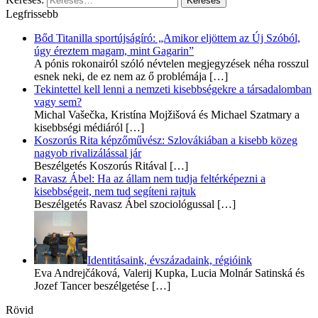
Legfrissebb
Bőd Titanilla sportújságíró: „Amikor eljöttem az Új Szóból,
úgy éreztem magam, mint Gagarin”
A pónis rokonairól szóló névtelen megjegyzések néha rosszul
esnek neki, de ez nem az ő problémája
[…]
Tekintettel kell lenni a nemzeti kisebbségekre a társadalomban
vagy sem?
Michal Vašečka, Kristína Mojžišová és Michael Szatmary a
kisebbségi médiáról
[…]
Koszorús Rita képzőművész: Szlovákiában a kisebb közeg
nagyob rivalizálással jár
Beszélgetés Koszorús Ritával
[…]
Ravasz Ábel: Ha az állam nem tudja feltérképezni a
kisebbségeit, nem tud segíteni rajtuk
Beszélgetés Ravasz Ábel szociológussal
[…]
Identitásaink, évszázadaink, régióink
Eva Andrejčáková, Valerij Kupka, Lucia Molnár Satinská és
Jozef Tancer beszélgetése
[…]
Rövid