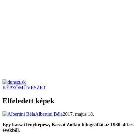
KÉPZŐMŰVÉSZET
dunszt.sk
kultmag
Elfeledett képek
Albertini Béla
2017. május 18.
Egy kassai fényképész, Kassai Zoltán fotográfiái az 1930–40-es
évekből.