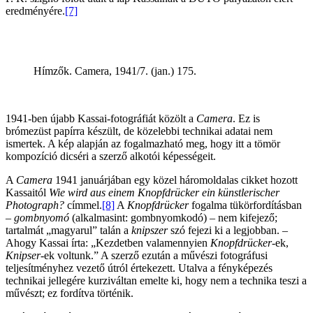
eredményére.
[7]
Hímzők. Camera, 1941/7. (jan.) 175.
1941-ben újabb Kassai-fotográfiát közölt a
Camera
. Ez is
brómezüst papírra készült, de közelebbi technikai adatai nem
ismertek. A kép alapján az fogalmazható meg, hogy itt a tömör
kompozíció dicséri a szerző alkotói képességeit.
A
Camera
1941 januárjában egy közel háromoldalas cikket hozott
Kassaitól
Wie wird aus einem Knopfdrücker ein künstlerischer
Photograph?
címmel.
[8]
A
Knopfdrücker
fogalma tükörfordításban
–
gombnyomó
(alkalmasint: gombnyomkodó) – nem kifejező;
tartalmát „magyarul” talán a
knipszer
szó fejezi ki a legjobban. –
Ahogy Kassai írta: „Kezdetben valamennyien
Knopfdrücker
-ek,
Knipser-
ek voltunk.” A szerző ezután a művészi fotográfusi
teljesítményhez vezető útról értekezett. Utalva a fényképezés
technikai jellegére kurziváltan emelte ki, hogy nem a technika teszi a
művészt; ez fordítva történik.