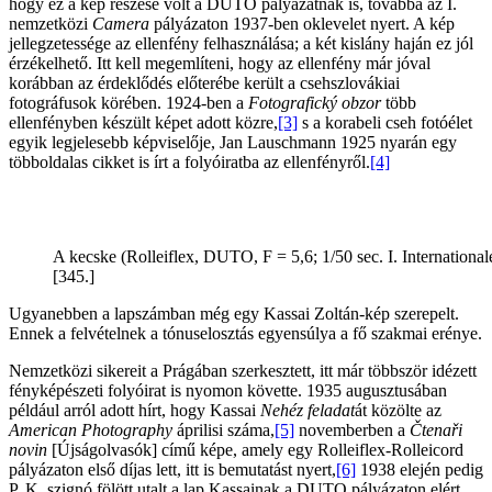
hogy ez a kép részese volt a DUTO pályázatnak is, továbbá az I.
nemzetközi
Camera
pályázaton 1937-ben oklevelet nyert. A kép
jellegzetessége az ellenfény felhasználása; a két kislány haján ez jól
érzékelhető. Itt kell megemlíteni, hogy az ellenfény már jóval
korábban az érdeklődés előterébe került a csehszlovákiai
fotográfusok körében. 1924-ben a
Fotografický obzor
több
ellenfényben készült képet adott közre,
[3]
s a korabeli cseh fotóélet
egyik legjelesebb képviselője, Jan Lauschmann 1925 nyarán egy
többoldalas cikket is írt a folyóiratba az ellenfényről.
[4]
A kecske (Rolleiflex, DUTO, F = 5,6; 1/50 sec. I. Internation
[345.]
Ugyanebben a lapszámban még egy Kassai Zoltán-kép szerepelt.
Ennek a felvételnek a tónuselosztás egyensúlya a fő szakmai erénye.
Nemzetközi sikereit a Prágában szerkesztett, itt már többször idézett
fényképészeti folyóirat is nyomon követte. 1935 augusztusában
például arról adott hírt, hogy Kassai
Nehéz feladat
át közölte az
American Photography
áprilisi száma,
[5]
novemberben a
Čtenaři
novin
[Újságolvasók] című képe, amely egy Rolleiflex-Rolleicord
pályázaton első díjas lett, itt is bemutatást nyert,
[6]
1938 elején pedig
P. K. szignó fölött utalt a lap Kassainak a DUTO pályázaton elért