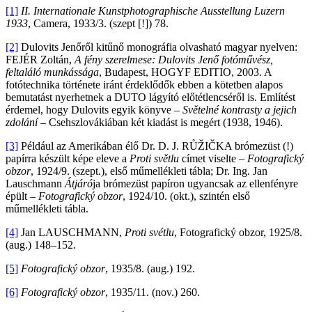
[1]
II. Internationale Kunstphotographische Ausstellung Luzern
1933
, Camera, 1933/3. (szept [!]) 78.
[2]
Dulovits Jenőről kitűnő monográfia olvasható magyar nyelven:
FEJÉR Zoltán,
A fény szerelmese: Dulovits Jenő fotóművész,
feltaláló munkássága
, Budapest, HOGYF EDITIO, 2003. A
fotótechnika története iránt érdeklődők ebben a kötetben alapos
bemutatást nyerhetnek a DUTO lágyító előtétlencséről is. Említést
érdemel, hogy Dulovits egyik könyve –
Světelné kontrasty a jejich
zdolání
– Csehszlovákiában két kiadást is megért (1938, 1946).
[3]
Például az Amerikában élő Dr. D. J. RŮŽIČKA brómezüst (!)
papírra készült képe eleve a
Proti světlu
címet viselte –
Fotografický
obzor
, 1924/9. (szept.), első műmellékleti tábla; Dr. Ing. Jan
Lauschmann
Átjáró
ja brómezüst papíron ugyancsak az ellenfényre
épült –
Fotografický obzor
, 1924/10. (okt.), szintén első
műmellékleti tábla.
[4]
Jan LAUSCHMANN,
Proti svétlu
, Fotografický obzor, 1925/8.
(aug.) 148–152.
[5]
Fotografický obzor
, 1935/8. (aug.) 192.
[6]
Fotografický obzor
, 1935/11. (nov.) 260.