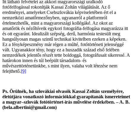
Itt látható felvételei az akkori magyarországi uralkodó
fotófelfogással rokonítják Kassai Zoltán világlátását. Az ő
eredményei, amelyeket Csehszlovákia képviseletében ért el a
nemzetközi amatőrmezőnyben, ugyanarról a platformról
értelmezhetők, mint a magyarországi kollégáké. Az okot az
amatőrök és nézőhíveik egykori fotográfia-felfogása magyarázza itt
és ott egyaránt. Idealizált szépség, derű, harmónia testesült meg
hangsúlyosan magas szintű technikai kivitelben ezeken a képeken.
Ez a fényképeszmény már régen a múlté, fotótörténeti jelenséggé
vált. Ugyanakkor tény, hogy ez a huszadik század első felében
nemzedékek jelentős részét tette boldoggá, fotográfusait sikeressé. A
határokon innen és túl beépült társadalom- és
művészettörténetünkbe, s mint ilyen, valaha volt létezése nem
felejthető.
[9]
Ps. Örülnék, ha szlovákiai olvasók Kassai Zoltán személyére,
életútjára vonatkozó információkkal gyarapítanák ismereteimet
a magyar–szlovák fotótörténet-írás művelése érdekében. – A. B.
(bela.albertini
@gmail.com)