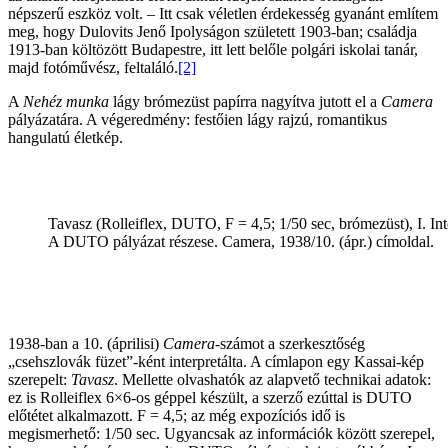
népszerű eszköz volt. – Itt csak véletlen érdekesség gyanánt említem
meg, hogy Dulovits Jenő Ipolyságon született 1903-ban; családja
1913-ban költözött Budapestre, itt lett belőle polgári iskolai tanár,
majd fotóművész, feltaláló.
[2]
A
Nehéz munka
lágy brómezüst papírra nagyítva jutott el a
Camera
pályázatára. A végeredmény: festőien lágy rajzú, romantikus
hangulatú életkép.
Tavasz (Rolleiflex, DUTO, F = 4,5; 1/50 sec, brómezüst), I. I
A DUTO pályázat részese. Camera, 1938/10. (ápr.) címoldal.
1938-ban a 10. (áprilisi)
Camera
-számot a szerkesztőség
„csehszlovák füzet”-ként interpretálta. A címlapon egy Kassai-kép
szerepelt:
Tavasz
. Mellette olvashatók az alapvető technikai adatok:
ez is Rolleiflex 6×6-os géppel készült, a szerző ezúttal is DUTO
előtétet alkalmazott. F = 4,5; az még expozíciós idő is
megismerhető: 1/50 sec. Ugyancsak az információk között szerepel,