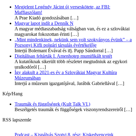
Megjelent Legéndy Jácint új verseskötete, az FBI:
Maffiaszólam!
A Prae Kiadó gondozásában
[…]
Magyar lapot indít a Denník N
A magyar médiaszabadság válságban van, és ez a szlovákiai
magyarokat fokozottan érinti
[…]
„Mint mindenkinek, nekünk sem volt szokványos évünk” – a
Pozsonyi Kifli polgári társulás évértékelője
Interjú Bolemant Évával és ifj. Papp Sándorral
[…]
Digitálisan feltárták I. Amenhotep mumifikált testét
A kutatóknak sikerült több részletet megtudniuk az egykori
uralkodóról
[…]
Így alakult a 2021-es év a Szlovákiai Magyar Kultúra
Múzeumában
Interjú a múzeum igazgatójával, Jarábik Gabriellával
[…]
Kép/Hang
Traumák és függőségek (Kult Talk VI.)
Beszélgetés traumák és függőségek viszonyrendszereiről
[…]
RSS lapszemle
Podcast – Kispályás Szotyi 8. rész: Kiskedvenceink