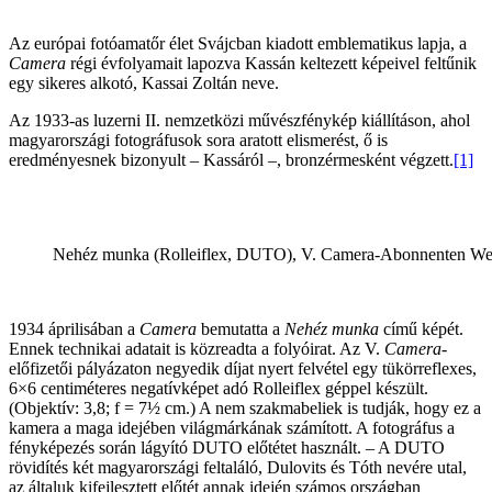
Az európai fotóamatőr élet Svájcban kiadott emblematikus lapja, a
Camera
régi évfolyamait lapozva Kassán keltezett képeivel feltűnik
egy sikeres alkotó, Kassai Zoltán neve.
Az 1933-as luzerni II. nemzetközi művészfénykép kiállításon, ahol
magyarországi fotográfusok sora aratott elismerést, ő is
eredményesnek bizonyult – Kassáról –, bronzérmesként végzett.
[1]
Nehéz munka (Rolleiflex, DUTO), V. Camera-Abonnenten Wettb
1934 áprilisában a
Camera
bemutatta a
Nehéz munka
című képét.
Ennek technikai adatait is közreadta a folyóirat. Az V.
Camera
-
előfizetői pályázaton negyedik díjat nyert felvétel egy tükörreflexes,
6×6 centiméteres negatívképet adó Rolleiflex géppel készült.
(Objektív: 3,8; f = 7½ cm.) A nem szakmabeliek is tudják, hogy ez a
kamera a maga idejében világmárkának számított. A fotográfus a
fényképezés során lágyító DUTO előtétet használt. – A DUTO
rövidítés két magyarországi feltaláló, Dulovits és Tóth nevére utal,
az általuk kifejlesztett előtét annak idején számos országban