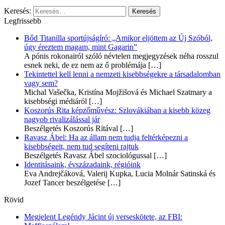
Keresés:
Legfrissebb
Bőd Titanilla sportújságíró: „Amikor eljöttem az Új Szóból,
úgy éreztem magam, mint Gagarin”
A pónis rokonairól szóló névtelen megjegyzések néha rosszul
esnek neki, de ez nem az ő problémája
[…]
Tekintettel kell lenni a nemzeti kisebbségekre a társadalomban
vagy sem?
Michal Vašečka, Kristína Mojžišová és Michael Szatmary a
kisebbségi médiáról
[…]
Koszorús Rita képzőművész: Szlovákiában a kisebb közeg
nagyob rivalizálással jár
Beszélgetés Koszorús Ritával
[…]
Ravasz Ábel: Ha az állam nem tudja feltérképezni a
kisebbségeit, nem tud segíteni rajtuk
Beszélgetés Ravasz Ábel szociológussal
[…]
Identitásaink, évszázadaink, régióink
Eva Andrejčáková, Valerij Kupka, Lucia Molnár Satinská és
Jozef Tancer beszélgetése
[…]
Rövid
Megjelent Legéndy Jácint új verseskötete, az FBI: