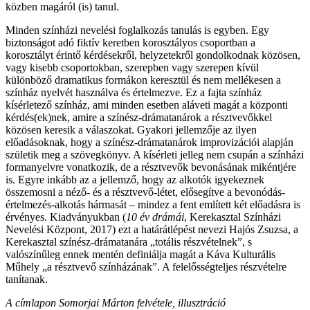
közben magáról (is) tanul.
Minden színházi nevelési foglalkozás tanulás is egyben. Egy
biztonságot adó fiktív keretben korosztályos csoportban a
korosztályt érintő kérdésekről, helyzetekről gondolkodnak közösen,
vagy kisebb csoportokban, szerepben vagy szerepen kívül
különböző dramatikus formákon keresztül és nem mellékesen a
színház nyelvét használva és értelmezve. Ez a fajta színház
kísérletező színház, ami minden esetben aláveti magát a központi
kérdés(ek)nek, amire a színész-drámatanárok a résztvevőkkel
közösen keresik a válaszokat. Gyakori jellemzője az ilyen
előadásoknak, hogy a színész-drámatanárok improvizációi alapján
születik meg a szövegkönyv. A kísérleti jelleg nem csupán a színházi
formanyelvre vonatkozik, de a résztvevők bevonásának mikéntjére
is. Egyre inkább az a jellemző, hogy az alkotók igyekeznek
összemosni a néző- és a résztvevő-létet, elősegítve a bevonódás-
értelmezés-alkotás hármasát – mindez a fent említett két előadásra is
érvényes. Kiadványukban (
10 év drámái
, Kerekasztal Színházi
Nevelési Központ, 2017) ezt a határátlépést nevezi Hajós Zsuzsa, a
Kerekasztal színész-drámatanára „totális részvételnek”, s
valószínűleg ennek mentén definiálja magát a Káva Kulturális
Műhely „a résztvevő színházának”. A felelősségteljes részvételre
tanítanak.
A címlapon Somorjai Márton felvétele, illusztráció