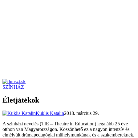
SZÍNHÁZ
dunszt.sk
kultmag
Életjátékok
Kuklis Katalin
2018. március 29.
A színházi nevelés (TIE – Theatre in Education) legalább 25 éve
otthon van Magyarországon. Köszönhető ez a nagyon intenzív és
elmélyült drámapedagógiai műhelymunkának és a szakembereknek,