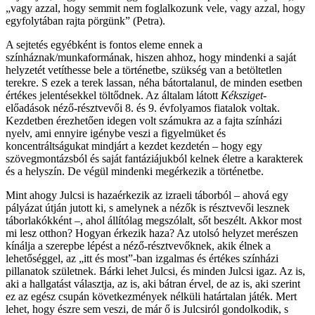
„vagy azzal, hogy semmit nem foglalkozunk vele, vagy azzal, hogy
egyfolytában rajta pörgünk” (Petra).
A sejtetés egyébként is fontos eleme ennek a
színháznak/munkaformának, hiszen ahhoz, hogy mindenki a saját
helyzetét vetíthesse bele a történetbe, szükség van a betöltetlen
terekre. S ezek a terek lassan, néha bátortalanul, de minden esetben
értékes jelentésekkel töltődnek. Az általam látott
Kéksziget
-
előadások néző-résztvevői 8. és 9. évfolyamos fiatalok voltak.
Kezdetben érezhetően idegen volt számukra az a fajta színházi
nyelv, ami ennyire igénybe veszi a figyelmüket és
koncentráltságukat mindjárt a kezdet kezdetén – hogy egy
szövegmontázsból és saját fantáziájukból kelnek életre a karakterek
és a helyszín. De végül mindenki megérkezik a történetbe.
Mint ahogy Julcsi is hazaérkezik az izraeli táborból – ahová egy
pályázat útján jutott ki, s amelynek a nézők is résztvevői lesznek
táborlakókként –, ahol állítólag megszólalt, sőt beszélt. Akkor most
mi lesz otthon? Hogyan érkezik haza? Az utolsó helyzet merészen
kínálja a szerepbe lépést a néző-résztvevőknek, akik élnek a
lehetőséggel, az „itt és most”-ban izgalmas és értékes színházi
pillanatok születnek. Bárki lehet Julcsi, és minden Julcsi igaz. Az is,
aki a hallgatást választja, az is, aki bátran érvel, de az is, aki szerint
ez az egész csupán következmények nélküli határtalan játék. Mert
lehet, hogy észre sem veszi, de már ő is Julcsiról gondolkodik, s