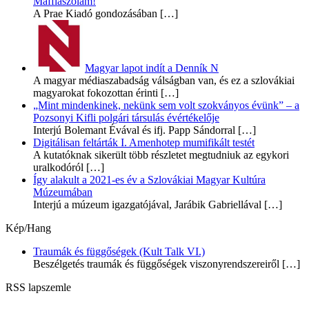
Maffiaszólam!
A Prae Kiadó gondozásában
[…]
Magyar lapot indít a Denník N
A magyar médiaszabadság válságban van, és ez a szlovákiai
magyarokat fokozottan érinti
[…]
„Mint mindenkinek, nekünk sem volt szokványos évünk” – a
Pozsonyi Kifli polgári társulás évértékelője
Interjú Bolemant Évával és ifj. Papp Sándorral
[…]
Digitálisan feltárták I. Amenhotep mumifikált testét
A kutatóknak sikerült több részletet megtudniuk az egykori
uralkodóról
[…]
Így alakult a 2021-es év a Szlovákiai Magyar Kultúra
Múzeumában
Interjú a múzeum igazgatójával, Jarábik Gabriellával
[…]
Kép/Hang
Traumák és függőségek (Kult Talk VI.)
Beszélgetés traumák és függőségek viszonyrendszereiről
[…]
RSS lapszemle