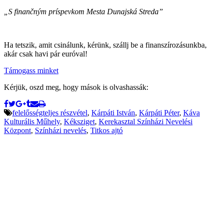
„S finančným príspevkom Mesta Dunajská Streda”
Ha tetszik, amit csinálunk, kérünk, szállj be a finanszírozásunkba,
akár csak havi pár euróval!
Támogass minket
Kérjük, oszd meg, hogy mások is olvashassák:
felelősségteljes részvétel
,
Kárpáti István
,
Kárpáti Péter
,
Káva
Kulturális Műhely
,
Kéksziget
,
Kerekasztal Színházi Nevelési
Központ
,
Színházi nevelés
,
Titkos ajtó