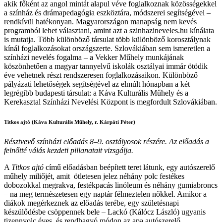
akik főként az angol mintát alapul véve foglalkoznak közösségekkel
a színház és drámapedagógia eszköztára, módszerei segítségével –
rendkívül hatékonyan. Magyarországon manapság nem kevés
programból lehet választani, amint azt a szinhazineveles.hu kínálata
is mutatja. Több különböző társulat több különböző korosztálynak
kínál foglalkozásokat országszerte. Szlovákiában sem ismeretlen a
színházi nevelés fogalma – a Vekker Műhely munkájának
köszönhetően a magyar tannyelvű iskolák osztályai immár ötödik
éve vehetnek részt rendszeresen foglalkozásaikon. Különböző
pályázati lehetőségek segítségével az elmúlt hónapban a két
legrégibb budapesti társulat: a Káva Kulturális Műhely és a
Kerekasztal Színházi Nevelési Központ is megfordult Szlovákiában.
Titkos ajtó (Káva Kulturális Műhely, r. Kárpáti Péter)
Résztvevő színházi előadás 8–9. osztályosok részére. Az előadás a
felnőtté válás kezdeti pillanatait vizsgálja.
A
Titkos ajtó
című előadásban beépített teret látunk, egy autószerelő
műhely miliőjét, amit ötletesen jelez néhány polc festékes
dobozokkal megrakva, festékpacás linóleum és néhány gumiabroncs
– na meg természetesen egy naptár félmeztelen nőkkel. Amikor a
diákok megérkeznek az előadás terébe, egy születésnapi
készülődésbe csöppennek bele – Lackó (Kálócz László) ugyanis
tizennyolc éves, és rendhagyó módon az apa autószerelő