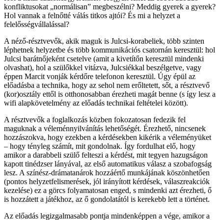
konfliktusokat „normálisan” megbeszélni? Meddig gyerek a gyerek?
Hol vannak a felnőtté válás titkos ajtói? És mi a helyzet a
felelősségvállalással?
A néző-résztvevők, akik maguk is Julcsi-korabeliek, több szinten
léphetnek helyzetbe és több kommunikációs csatornán keresztül: hol
Julcsi barátnőjeként csetelve (amit a kivetítőn keresztül mindenki
olvashat), hol a szülőkkel vitázva, Julcsiékkal beszélgetve, vagy
éppen Marcit vonják kérdőre telefonon keresztül. Úgy épül az
előadásba a technika, hogy az sehol nem erőltetett, sőt, a résztvevő
(kor)osztály ettől is otthonosabban érezheti magát benne (s így lesz a
wifi alapkövetelmény az előadás technikai feltételei között).
A résztvevők a foglalkozás közben fokozatosan fedezik fel
maguknak a véleménnyilvánítás lehetőségét. Érezhető, nincsenek
hozzászokva, hogy ezekben a kérdésekben kikérik a véleményüket
– hogy tényleg számít, mit gondolnak. Így fordulhat elő, hogy
amikor a darabbeli szülő felteszi a kérdést, mit tegyen hazugságon
kapott tinédzser lányával, az első automatikus válasz a szobafogság
lesz. A színész-drámatanárok hozzáértő munkájának köszönhetően
(pontos helyzetfelismerések, jól irányított kérdések, válaszreakciók
kezelése) ez a görcs folyamatosan enged, s mindenki azt érezheti, ő
is hozzátett a játékhoz, az ő gondolatától is kerekebb lett a történet.
Az előadás legizgalmasabb pontja mindenképpen a vége, amikor a