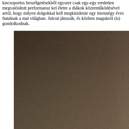
kiscsoportos beszélgetésekből egyszer csak egy-egy eredetien
megvalósított performansz kel életre a diákok közreműködésével
arról, hogy milyen dolgokkal kell megküzdenie egy tizennégy éves
fiatalnak a mai világban. Julcsit játsszák, és közben magukról (is)
gondolkodnak.