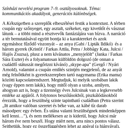
Színházi nevelési program 7–9. osztályosoknak. Téma:
kommunikációs akadályok, generációs különbségek.
A
Kéksziget
ben a szereplők elbeszélései festik a kontextust. A térben
csupán egy szőnyeget, egy asztalt, székeket, egy kivetítőt és vásznat
látunk – a többi mind a résztvevők fantáziájára van bízva. A narráció
a tér bemutatásával együtt bontja ki a karaktereket és azok
egymáshoz fűződő viszonyát – az anya (Gabi / Lipták Ildikó) és a
három gyerek (Kristóf / Farkas Attila, Petra / Jobbágy Kata, Julcsi /
Hajós Zsuzsa), plusz a nem kívánatos „menyjelölt” (Janka / Farkas
Sára Eszter) és a folyamatosan külföldön dolgozó (de onnan a
családfő státuszát megőrizni kívánó) „skype-apa” (Gergő / Nyári
Arnold), valamint a csupán említés szintjén megjelenő, de az anyát
még felnőttként is gyerekszerepben tartó nagymama (Erika mama)
közötti kapcsolatrendszert. Megtudjuk, ki melyik szobában lakik
(vagy éppen nem lakik), hogy mitől olyan a szoba, amilyen,
ahogyan azt is, hogy a tizennégy éves Julcsinak van a legkevesebb
emléke az apjáról. A folytonos beszólásokból, piszkálódásokból
érezzük, hogy a feszültség szinte tapintható családban (Petra szerint
„Itt amikor valóban szeretet és béke van, az kábé tíz darab
másodperc egy évben. És utána valami feszültségnek mindenképpen
kell lenni…”), és nem mellékesen az is kiderül, hogy Julcsi már
három éve nem beszél. Hogy miért nem, arra nincs pontos válasz.
Sejthetjük, hogy ez összefüggésben lehet az apával (a hiányával),