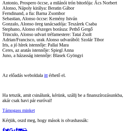
Antonio, Prospero öccse, a milánói trón bitorlója: Ács Norbert
Alonso, Nápoly királya: Beratin Gábor
Ferndinand, a fia: Barna Zsombor
Sebastian, Alonso öccse: Kemény István
Gonzalo, Alonso öreg tanácsadója: Teszárek Csaba
Stephano, Alonso részeges borásza: Pethő Gergő
Trinculo, Alonso udvari tréfamestere: Tatai Zsolt
Adrian/Francisco, urak Alonso udvarából: Szolár Tibor
Iris, a jó hírek istennője: Pallai Mara
Ceres, az aratás istennője: Spiegl Anna
Juno, a házasság istennője: Blasek Gyöngyi
Az előadás weboldala
itt
érhető el.
Ha tetszik, amit csinálunk, kérünk, szállj be a finanszírozásunkba,
akár csak havi pár euróval!
Támogass minket
Kérjük, oszd meg, hogy mások is olvashassák: