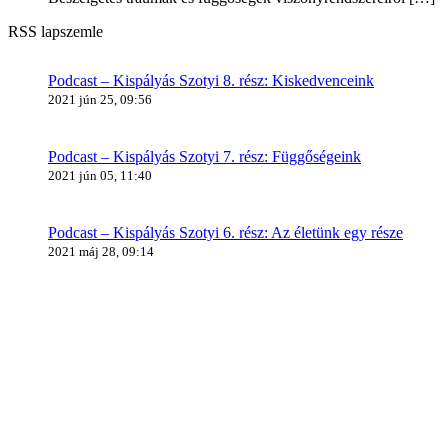
RSS lapszemle
Podcast – Kispályás Szotyi 8. rész: Kiskedvenceink
2021 jún 25, 09:56
Podcast – Kispályás Szotyi 7. rész: Függőségeink
2021 jún 05, 11:40
Podcast – Kispályás Szotyi 6. rész: Az életünk egy része
2021 máj 28, 09:14