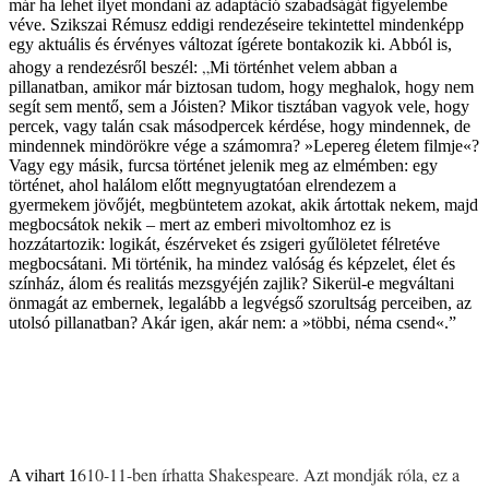
már ha lehet ilyet mondani az adaptáció szabadságát figyelembe
véve. Szikszai Rémusz eddigi rendezéseire tekintettel mindenképp
egy aktuális és érvényes változat ígérete bontakozik ki. Abból is,
„
ahogy a rendezésről beszél:
Mi történhet velem abban a
pillanatban, amikor már biztosan tudom, hogy meghalok, hogy nem
segít sem mentő, sem a Jóisten? Mikor tisztában vagyok vele, hogy
percek, vagy talán csak másodpercek kérdése, hogy mindennek, de
mindennek mindörökre vége a számomra? »Lepereg életem filmje«?
Vagy egy másik, furcsa történet jelenik meg az elmémben: egy
történet, ahol halálom előtt megnyugtatóan elrendezem a
gyermekem jövőjét, megbüntetem azokat, akik ártottak nekem, majd
megbocsátok nekik – mert az emberi mivoltomhoz ez is
hozzátartozik: logikát, észérveket és zsigeri gyűlöletet félretéve
megbocsátani. Mi történik, ha mindez valóság és képzelet, élet és
színház, álom és realitás mezsgyéjén zajlik? Sikerül-e megváltani
önmagát az embernek, legalább a legvégső szorultság perceiben, az
utolsó pillanatban? Akár igen, akár nem: a »többi, néma csend«.”
610-11-ben írhatta
Shakespeare. Azt mondják róla, ez a
A vihart 1