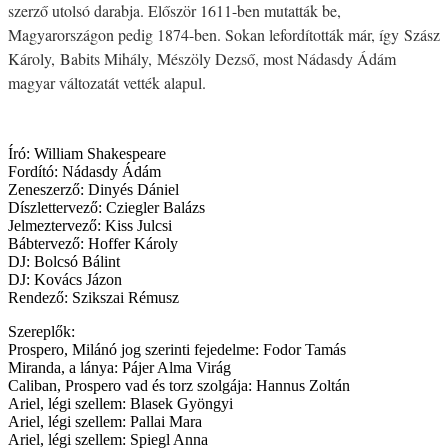
szerző utolsó darabja. Először 1611-ben mutatták be,
Magyarországon pedig 1874-ben. Sokan lefordították már, így Szász
Károly, Babits Mihály, Mészöly Dezső, most Nádasdy Ádám
magyar változatát vették alapul.
Író: William Shakespeare
Fordító: Nádasdy Ádám
Zeneszerző: Dinyés Dániel
Díszlettervező: Cziegler Balázs
Jelmeztervező: Kiss Julcsi
Bábtervező: Hoffer Károly
DJ: Bolcsó Bálint
DJ: Kovács Jázon
Rendező: Szikszai Rémusz
Szereplők:
Prospero, Milánó jog szerinti fejedelme: Fodor Tamás
Miranda, a lánya: Pájer Alma Virág
Caliban, Prospero vad és torz szolgája: Hannus Zoltán
Ariel, légi szellem: Blasek Gyöngyi
Ariel, légi szellem: Pallai Mara
Ariel, légi szellem: Spiegl Anna