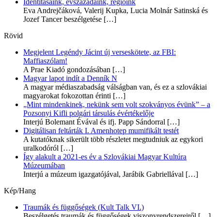
Identitásaink, évszázadaink, régióink
Eva Andrejčáková, Valerij Kupka, Lucia Molnár Satinská és
Jozef Tancer beszélgetése
[…]
Rövid
Megjelent Legéndy Jácint új verseskötete, az FBI:
Maffiaszólam!
A Prae Kiadó gondozásában
[…]
Magyar lapot indít a Denník N
A magyar médiaszabadság válságban van, és ez a szlovákiai
magyarokat fokozottan érinti
[…]
„Mint mindenkinek, nekünk sem volt szokványos évünk” – a
Pozsonyi Kifli polgári társulás évértékelője
Interjú Bolemant Évával és ifj. Papp Sándorral
[…]
Digitálisan feltárták I. Amenhotep mumifikált testét
A kutatóknak sikerült több részletet megtudniuk az egykori
uralkodóról
[…]
Így alakult a 2021-es év a Szlovákiai Magyar Kultúra
Múzeumában
Interjú a múzeum igazgatójával, Jarábik Gabriellával
[…]
Kép/Hang
Traumák és függőségek (Kult Talk VI.)
Beszélgetés traumák és függőségek viszonyrendszereiről
[…]