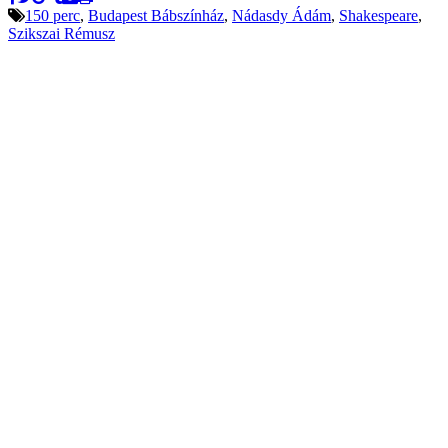
150 perc
,
Budapest Bábszínház
,
Nádasdy Ádám
,
Shakespeare
,
Szikszai Rémusz