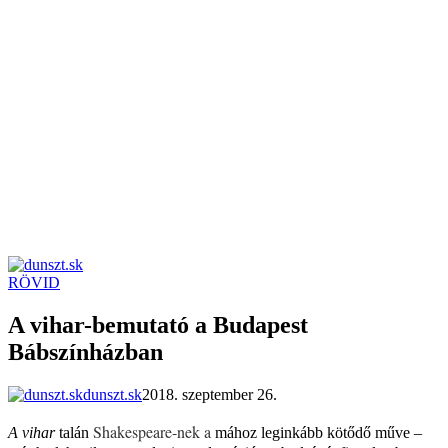
RÖVID
dunszt.sk
kultmag
A vihar-bemutató a Budapest
Bábszínházban
dunszt.sk
2018. szeptember 26.
Shakespeare-nek a
A vihar
talán
mához leginkább kötődő műve –