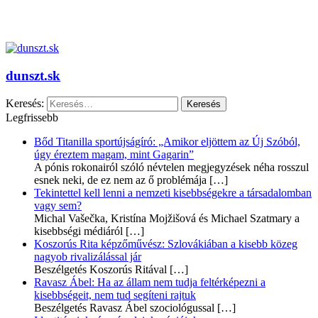
dunszt.sk
Keresés:
Legfrissebb
Bőd Titanilla sportújságíró: „Amikor eljöttem az Új Szóból,
úgy éreztem magam, mint Gagarin”
A pónis rokonairól szóló névtelen megjegyzések néha rosszul
esnek neki, de ez nem az ő problémája
[…]
Tekintettel kell lenni a nemzeti kisebbségekre a társadalomban
vagy sem?
Michal Vašečka, Kristína Mojžišová és Michael Szatmary a
kisebbségi médiáról
[…]
Koszorús Rita képzőművész: Szlovákiában a kisebb közeg
nagyob rivalizálással jár
Beszélgetés Koszorús Ritával
[…]
Ravasz Ábel: Ha az állam nem tudja feltérképezni a
kisebbségeit, nem tud segíteni rajtuk
Beszélgetés Ravasz Ábel szociológussal
[…]