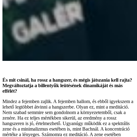
És mit csinál, ha rossz a hangszer, és mégis játszania kell rajta?
Megváltoztatja a billentyűk leütésének dinamikáját és más
effélét?
Mindez a fejemben zajlik. A fejemben hallom, és ebből igyekszem a
lehető legtöbbet átvinni a hangszerbe. Olyan ez, mint a meditáció.
Nem szabad semmire sem gondolnom a környezetemből, csak a
zenére. Ha ez teljes mértékben sikerül, az eredmény a rossz
hangszeren is jó, értelmezhető. Ugyanúgy működik ez a spektrális
zene és a minimalizmus esetében is, mint Bachnál. A koncentráció
mértéke a lényeges. Számomra ez meditáció. A zene esetében