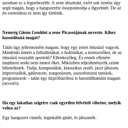
azonban ez a legnehezebb. A zene absztrakt, ezért sok zenész úgy
segít magán, hogy a hangszerére összpontosítja a figyelmét. De az
én esetemben ez nem így történik.
Nemrég Glenn Gouldot a zene Picassójának nevezte. Kihez
hasonlítaná magát?
Talán úgy jellemezném magam, hogy egy zenei öttusázó vagyok.
Mindenki ismeri a futballistákat, a hokistákat, a teniszezőket, de az
öttusázó rosszabb sportoló? Ellenkezőleg. És ennek ellenére
majdnem senki nem ismeri őket. Miközben teljesítményeik szinte
hihetetlenek. Tudja, komponálok, klasszikus zenét, jazzt játszom,
improvizálok, gitározom, zongorázom, szaxofonozni tanulok,
programozok – talán egy tízpróbázóhoz is hasonlíthatnám magam
(
nevetés
).
Ha egy lakatlan szigetre csak egyetlen felvételt vihetne, melyik
volna az?
Egy hangszert vinnék, leginkább gitárt, és játszanék.