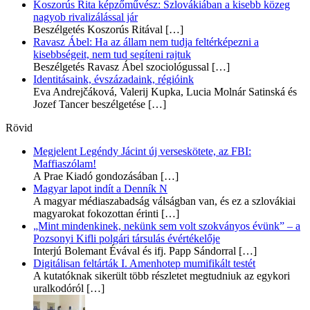
Koszorús Rita képzőművész: Szlovákiában a kisebb közeg
nagyob rivalizálással jár
Beszélgetés Koszorús Ritával
[…]
Ravasz Ábel: Ha az állam nem tudja feltérképezni a
kisebbségeit, nem tud segíteni rajtuk
Beszélgetés Ravasz Ábel szociológussal
[…]
Identitásaink, évszázadaink, régióink
Eva Andrejčáková, Valerij Kupka, Lucia Molnár Satinská és
Jozef Tancer beszélgetése
[…]
Rövid
Megjelent Legéndy Jácint új verseskötete, az FBI:
Maffiaszólam!
A Prae Kiadó gondozásában
[…]
Magyar lapot indít a Denník N
A magyar médiaszabadság válságban van, és ez a szlovákiai
magyarokat fokozottan érinti
[…]
„Mint mindenkinek, nekünk sem volt szokványos évünk” – a
Pozsonyi Kifli polgári társulás évértékelője
Interjú Bolemant Évával és ifj. Papp Sándorral
[…]
Digitálisan feltárták I. Amenhotep mumifikált testét
A kutatóknak sikerült több részletet megtudniuk az egykori
uralkodóról
[…]