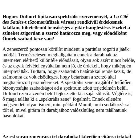
Hugues Dufourt tipikusan spektrális szerzeményét, a
La Cité
des Saules
-t (Szomorúfüzek városa) rendkívül érdekesnek
találtam, hihetetlenül bensőséges a gitár hangfestése. Ezeket a
színeket szigorúan a szerző határozza meg, vagy előadóként
Önnek szabad keze van?
A zeneszerző pontosan körülírt mindent, a partitúra rögzíti a játék
módját. Természetesen meghallgattam ennek a darabnak az
interneten elérhető különféle előadásait, olyan sok azért nincs belőle,
és az egyik felvétel egyáltalán nem jó, de érdekelt, hogy miképpen
interpretálták. Tudtam, hogy szabadabb határokkal rendelkezik, de
számomra az volt elsődleges, hogy betartsam a szerző által
meghatározott paramétereket. A spektrális zene magától értetődően
bizonyosfajta szabadságot ad a spektrum adott terjedelmén belül.
Dufourt ezen a zenén belül fejlesztette ki a saját stílusát. Végtére is,
ő maga találta ki a „spektrális zene” fogalmát. Ennek ellenére
mégsem lett olyan ismert, mint például Murail, ami csodálkozással
tölt el, mivel gitárra írt darabjaihoz valószínűleg nem találhatunk
hasonlókat.
Az est során zongorára írt darabokat követően gitárra írtakat