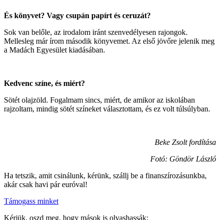
És könyvet? Vagy csupán papírt és ceruzát?
Sok van belőle, az irodalom iránt szenvedélyesen rajongok.
Mellesleg már írom második könyvemet. Az első jövőre jelenik meg
a Madách Egyesület kiadásában.
Kedvenc színe, és miért?
Sötét olajzöld. Fogalmam sincs, miért, de amikor az iskolában
rajzoltam, mindig sötét színeket választottam, és ez volt túlsúlyban.
Beke Zsolt fordítása
Fotó: Göndör László
Ha tetszik, amit csinálunk, kérünk, szállj be a finanszírozásunkba,
akár csak havi pár euróval!
Támogass minket
Kérjük, oszd meg, hogy mások is olvashassák: