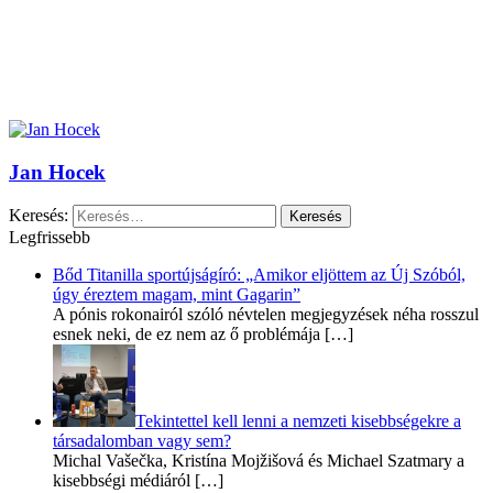
Jan Hocek
Keresés:
Legfrissebb
Bőd Titanilla sportújságíró: „Amikor eljöttem az Új Szóból,
úgy éreztem magam, mint Gagarin”
A pónis rokonairól szóló névtelen megjegyzések néha rosszul
esnek neki, de ez nem az ő problémája
[…]
Tekintettel kell lenni a nemzeti kisebbségekre a
társadalomban vagy sem?
Michal Vašečka, Kristína Mojžišová és Michael Szatmary a
kisebbségi médiáról
[…]