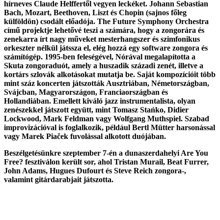
hírneves Claude Helffertől vegyen leckéket. Johann Sebastian
Bach, Mozart, Beethoven, Liszt és Chopin (sajnos főleg
külföldön) csodált előadója. The Future Symphony Orchestra
című projektje lehetővé teszi a számára, hogy a zongorára és
zenekarra írt nagy műveket mesterhangszer és szimfonikus
orkeszter nélkül játssza el, elég hozzá egy software zongora és
számítógép. 1995-ben feleségével, Nórával megalapította a
Skuta zongoraduót, amely a huszadik századi zenét, illetve a
kortárs szlovák alkotásokat mutatja be. Saját kompozícióit több
mint száz koncerten játszották Ausztriában, Németországban,
Svájcban, Magyarországon, Franciaországban és
Hollandiában. Emellett kiváló jazz instrumentalista, olyan
zenészekkel játszott együtt, mint Tomasz Stańko, Didier
Lockwood, Mark Feldman vagy Wolfgang Muthspiel. Szabad
improvizációval is foglalkozik, például Bertl Mütter harsonással
vagy Marek Piaček fuvolással alkotott duójában.
Beszélgetésünkre szeptember 7-én a dunaszerdahelyi Are You
Free? fesztiválon került sor, ahol Tristan Murail, Beat Furrer,
John Adams, Hugues Dufourt és Steve Reich zongora-,
valamint gitárdarabjait játszotta.