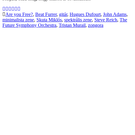
Are you Free?
,
Beat Furrer
,
gitár
,
Hugues Dufourt
,
John Adams
,
minimalista zene
,
Skuta Miklós
,
spektrális zene
,
Steve Reich
,
The
Future Symphony Orchestra
,
Tristan Murail
,
zongora