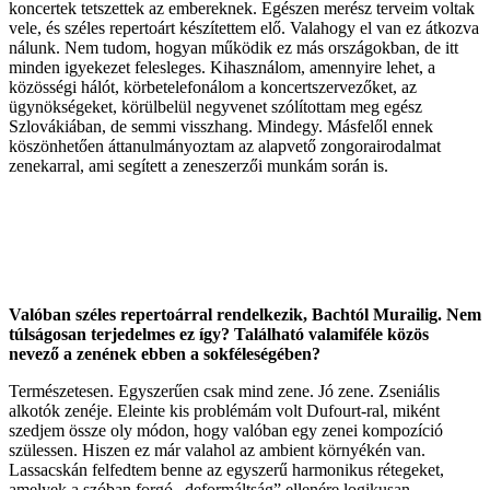
koncertek tetszettek az embereknek. Egészen merész terveim voltak
vele, és széles repertoárt készítettem elő. Valahogy el van ez átkozva
nálunk. Nem tudom, hogyan működik ez más országokban, de itt
minden igyekezet felesleges. Kihasználom, amennyire lehet, a
közösségi hálót, körbetelefonálom a koncertszervezőket, az
ügynökségeket, körülbelül negyvenet szólítottam meg egész
Szlovákiában, de semmi visszhang. Mindegy. Másfelől ennek
köszönhetően áttanulmányoztam az alapvető zongorairodalmat
zenekarral, ami segített a zeneszerzői munkám során is.
Valóban széles repertoárral rendelkezik, Bachtól Murailig. Nem
túlságosan terjedelmes ez így? Található valamiféle közös
nevező a zenének ebben a sokféleségében?
Természetesen. Egyszerűen csak mind zene. Jó zene. Zseniális
alkotók zenéje. Eleinte kis problémám volt Dufourt-ral, miként
szedjem össze oly módon, hogy valóban egy zenei kompozíció
szülessen. Hiszen ez már valahol az ambient környékén van.
Lassacskán felfedtem benne az egyszerű harmonikus rétegeket,
amelyek a szóban forgó „deformáltság” ellenére logikusan