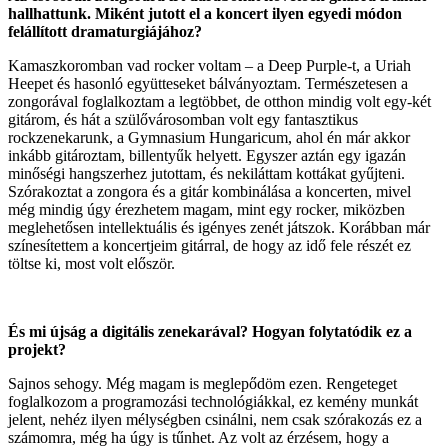
hallhattunk. Miként jutott el a koncert ilyen egyedi módon
felállított dramaturgiájához?
Kamaszkoromban vad rocker voltam – a Deep Purple-t, a Uriah
Heepet és hasonló együtteseket bálványoztam. Természetesen a
zongorával foglalkoztam a legtöbbet, de otthon mindig volt egy-két
gitárom, és hát a szülővárosomban volt egy fantasztikus
rockzenekarunk, a Gymnasium Hungaricum, ahol én már akkor
inkább gitároztam, billentyűk helyett. Egyszer aztán egy igazán
minőségi hangszerhez jutottam, és nekiláttam kottákat gyűjteni.
Szórakoztat a zongora és a gitár kombinálása a koncerten, mivel
még mindig úgy érezhetem magam, mint egy rocker, miközben
meglehetősen intellektuális és igényes zenét játszok. Korábban már
színesítettem a koncertjeim gitárral, de hogy az idő fele részét ez
töltse ki, most volt először.
És mi újság a digitális zenekarával? Hogyan folytatódik ez a
projekt?
Sajnos sehogy. Még magam is meglepődöm ezen. Rengeteget
foglalkozom a programozási technológiákkal, ez kemény munkát
jelent, nehéz ilyen mélységben csinálni, nem csak szórakozás ez a
számomra, még ha úgy is tűnhet. Az volt az érzésem, hogy a