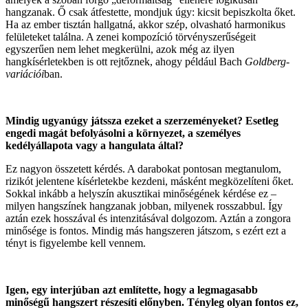
hangzanak. Ő csak átfestette, mondjuk úgy: kicsit bepiszkolta őket.
Ha az ember tisztán hallgatná, akkor szép, olvasható harmonikus
felületeket találna. A zenei kompozíció törvényszerűségeit
egyszerűen nem lehet megkerülni, azok még az ilyen
hangkísérletekben is ott rejtőznek, ahogy például Bach
Goldberg-
variációi
ban.
Mindig ugyanúgy játssza ezeket a szerzeményeket? Esetleg
engedi magát befolyásolni a környezet, a személyes
kedélyállapota vagy a hangulata által?
Ez nagyon összetett kérdés. A darabokat pontosan megtanulom,
rizikót jelentene kísérletekbe kezdeni, másként megközelíteni őket.
Sokkal inkább a helyszín akusztikai minőségének kérdése ez –
milyen hangszínek hangzanak jobban, milyenek rosszabbul. Így
aztán ezek hosszával és intenzitásával dolgozom. Aztán a zongora
minősége is fontos. Mindig más hangszeren játszom, s ezért ezt a
tényt is figyelembe kell vennem.
Igen, egy interjúban azt említette, hogy a legmagasabb
minőségű hangszert részesíti előnyben. Tényleg olyan fontos ez,