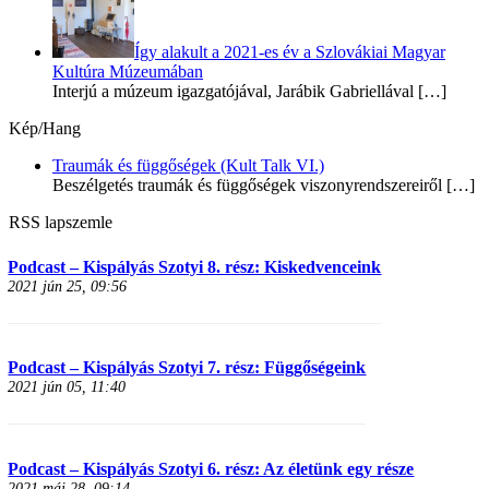
Így alakult a 2021-es év a Szlovákiai Magyar
Kultúra Múzeumában
Interjú a múzeum igazgatójával, Jarábik Gabriellával
[…]
Kép/Hang
Traumák és függőségek (Kult Talk VI.)
Beszélgetés traumák és függőségek viszonyrendszereiről
[…]
RSS lapszemle
Podcast – Kispályás Szotyi 8. rész: Kiskedvenceink
2021 jún 25, 09:56
Podcast – Kispályás Szotyi 7. rész: Függőségeink
2021 jún 05, 11:40
Podcast – Kispályás Szotyi 6. rész: Az életünk egy része
2021 máj 28, 09:14