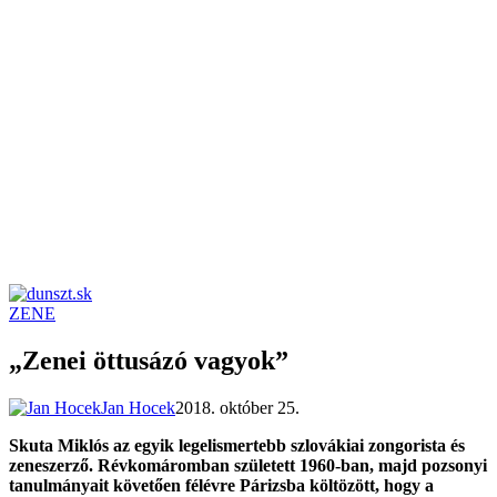
ZENE
dunszt.sk
kultmag
„Zenei öttusázó vagyok”
Jan Hocek
2018. október 25.
Skuta Miklós az egyik legelismertebb szlovákiai zongorista és
zeneszerző. Révkomáromban született 1960-ban, majd pozsonyi
tanulmányait követően félévre Párizsba költözött, hogy a