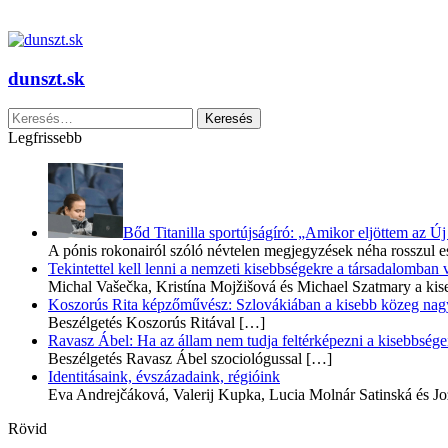
dunszt.sk
Keresés:
Legfrissebb
Bőd Titanilla sportújságíró: „Amikor eljöttem az 
A pónis rokonairól szóló névtelen megjegyzések néha rosszul e
Tekintettel kell lenni a nemzeti kisebbségekre a társadalomban
Michal Vašečka, Kristína Mojžišová és Michael Szatmary a kis
Koszorús Rita képzőművész: Szlovákiában a kisebb közeg nagyo
Beszélgetés Koszorús Ritával
[…]
Ravasz Ábel: Ha az állam nem tudja feltérképezni a kisebbségeit
Beszélgetés Ravasz Ábel szociológussal
[…]
Identitásaink, évszázadaink, régióink
Eva Andrejčáková, Valerij Kupka, Lucia Molnár Satinská és Jo
Rövid