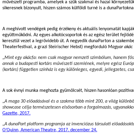
művészeti programba, amelyek a szűk szakmai és hazai környezetükb
sikeresnek bizonyult, hiszen számos külföldi turné is a dunaPartokn
A meghívott vendégek pedig érzékeny és aktuális lenyomatát kapják
együttműködni. Az egyes alkotócsoportok
és az egész terület fejlőd
keresztül vezet a legrövidebb út.
A negyedik dunaParton a szakembere
Theaterfestival, a grazi Steirischer Hebst) megforduló
Magyar akác
„
Mint egy akácfa: nem csak magyar nemzeti szimbólum, hanem főszer
annak a budapesti kortárs művészeti szemlének, melyre egész Európ
(kortárs) független színház is egy különleges, egyedi, jellegzetes,
A sok évnyi munka meghozta gyümölcsét, hiszen hasonlóan pozitívan
„
A maga
30 előadásával
és a szakma
több mint 200
, a világ különb
showcase célja természetesen elsősorban a forgalmazás, ugyanakko
Gazette, 2017.
„
A dunaPart platform programja az invenciózus társulati előadásoktól
O’Quinn, American Theatre, 2017. december 24.