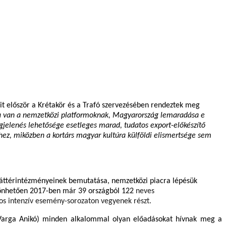
it
először a
Krétakör
és a
Trafó
szervezésében rendeztek meg
nya van a nemzetközi platformoknak, Magyarország lemaradása e
egjelenés lehetősége esetleges marad, tudatos export-előkészítő
z, miközben a kortárs magyar kultúra külföldi elismertsége sem
 háttérintézményeinek bemutatása, nemzetközi piacra lépésük
szönhetően 2017-ben már
39 országból
122
neves
os intenzív esemény-sorozaton vegyenek részt.
s Varga Anikó) minden alkalommal olyan előadásokat hívnak meg a