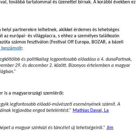
val, továbbá tartalommal és üzenettel bírnak. A korábbi években ez
helyi partnerekre lelhetnek, akikkel érdemes és lehetséges
t az európai- és világpiacra, s ehhez a személyes találkozón
zóta számos fesztiválon (Festival Off Europa, BOZAR, a bázeli
 beszámolt
:
költőibb és politikailag legpontosabb előadása a 4. dunaPartnak,
ovember 29. és december 2. között. Bizonyos értelemben
a magyar
ilágban
.”
r is a magyarországi szemléről:
egyik legfontosabb előadó-művészeti eseményének
számít. A
káinak legjavába
enged betekintést.”
Mathias Daval, La
képet a magyar színházi és táncélet új tehetségeiről.”
Jim