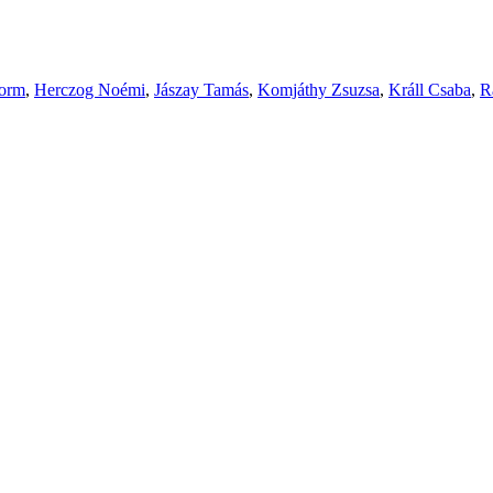
form
,
Herczog Noémi
,
Jászay Tamás
,
Komjáthy Zsuzsa
,
Králl Csaba
,
R