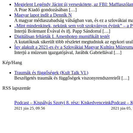
Megjelent Legéndy Jácint új verseskötete, az FBI: Maffiaszóla
A Prae Kiadó gondozásában
[…]
Magyar lapot indít a Denník N
A magyar médiaszabadság válságban van, és ez a szlovákiai ma
„Mint mindenkinek, nekünk sem volt szokványos évünk” – a Pozs
Interjú Bolemant Évával és ifj. Papp Sándorral
[…]
Digitálisan feltárták I. Amenhotep mumifikált testét
A kutatóknak sikerült több részletet megtudniuk az egykori ur
Így alakult a 2021-es év a Szlovákiai Magyar Kultúra Múzeum
Interjú a múzeum igazgatójával, Jarábik Gabriellával
[…]
Kép/Hang
Traumák és függőségek (Kult Talk VI.)
Beszélgetés traumák és függőségek viszonyrendszereiről
[…]
RSS lapszemle
Podcast – Kispályás Szotyi 8. rész: Kiskedvenceink
Podcast – K
2021 jún 25, 09:56
2021 jún 05,