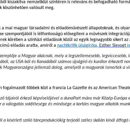
ől kiszakítva nemzetközi színtéren is releváns és befogadható formá
ak köszönhetően valósult meg.
 a mai magyar társadalmi és előadóművészeti állapotoknak, és olyan 
ése szempontjából is létfontosságú elősegíteni a művészek integrációjá
k körében a színházi előadások közül az egyik legnagyobb sikert az a
című előadás aratta, amiről a
nachtkritik újságírója,
Esther Slevogt
is
eplője a Magyar akácnak, mely a legszellemesebb, legviccesebb, leg
ából, az USA-ból és Kanadából számos újságíró és kurátor érkezett n
 csak Magyarországra jellemző dolog, amelyről a magyarok ismertek a v
 fogalmazott többek közt a francia La Gazette és az American Theate
öző tájairól érkező képviselőjével a dunaPart mára már
Közép-Európa 
r a válogatás sokfélesége és minősége
a kortárs magyar alkotók mun
 a kísérleti szóló táncprodukciókig terjedő széles skálán kínál átfogó 