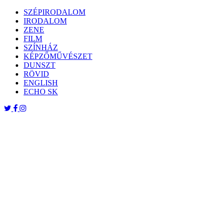
Skip
SZÉPIRODALOM
to
IRODALOM
content
ZENE
FILM
SZÍNHÁZ
KÉPZŐMŰVÉSZET
DUNSZT
RÖVID
ENGLISH
ECHO SK