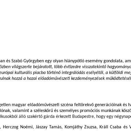
ban és Szabó Györgyben egy olyan hiánypótló esemény gondolata, am
özben világszerte bejáratott, több évtizedre visszatekintő hagyomá
európai kulturális piacba történő integrálódás esélyétől, a külföldi m
rulnak hozzá a hazai előadóművészeti kezdeményezések működtetéséhe
független magyar előadóművészeti szcéna feltörekvő generációinak és
i hálónak, valamint a széleskörű és személyes promóciós munkának kö
tikusokból álló szakértő gárda érkezett Budapestre, hogy egy négynap
olya, Herczog Noémi, Jászay Tamás, Komjáthy Zsuzsa, Králl Csaba é