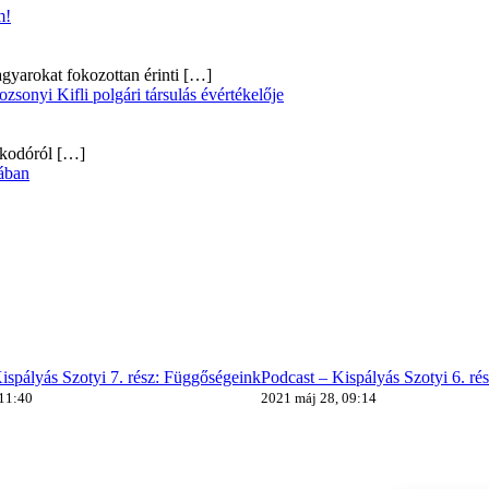
m!
gyarokat fokozottan érinti
[…]
onyi Kifli polgári társulás évértékelője
alkodóról
[…]
ában
ispályás Szotyi 7. rész: Függőségeink
Podcast – Kispályás Szotyi 6. ré
 11:40
2021 máj 28, 09:14