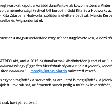
eghívásokat kapott a korábbi dunaPartoknak köszönhetően: a Pintér 
volt a németországi Festival Off Europán, Góbi Rita és a Hodworks az o
Góbi Rita Zdarba, a Hodworks Szófiába is elvitte előadását, Marcio K
szelbe és Avignonba jut el.
mert az a magyar kortárstánc vagy színház nagykövete lesz, a néző abb
TEREO Akt, ami a 2015-ös dunaPartnak köszönhetően jutott el az új-m
találkozások egy független társulatnak olykor a túlélést jelentik, lehe
ó úton haladunk.” –
mondja
Boross Martin
művészeti vezető.
 egyben tágították a szervezők, az arculatot is megújították, a jelenl
jok triumvirátusát, az átmeneti színek pedig a műfajok keveredését, d
r csak havi pár euróval!