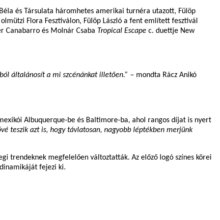
Béla és Társulata háromhetes amerikai turnéra utazott, Fülöp
lmützi Flora Fesztiválon, Fülöp László a fent említett fesztivál
erber Canabarro és Molnár Csaba
Tropical Escape
c. duettje New
ól általánosít a mi szcénánkat illetően.”
– mondta Rácz Anikó
exikói Albuquerque-be és Baltimore-ba, ahol rangos díjat is nyert
tővé teszik azt is, hogy távlatosan, nagyobb léptékben merjünk
egi trendeknek megfelelően változtatták. Az előző logó színes körei
inamikáját fejezi ki.