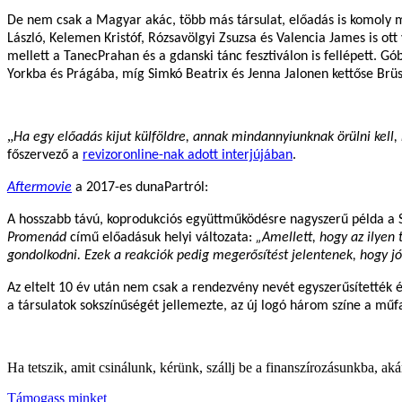
De nem csak a Magyar akác, több más társulat, előadás is komoly m
László, Kelemen Kristóf, Rózsavölgyi Zsuzsa és Valencia James is ott 
mellett a TanecPrahan és a gdanski tánc fesztiválon is fellépett. 
Yorkba és Prágába, míg Simkó Beatrix és Jenna Jalonen kettőse Brüs
„
Ha egy előadás kijut külföldre, annak mindannyiunknak örülni kell, 
főszervező a
revizoronline-nak adott interjújában
.
Aftermovie
a 2017-es dunaPartról:
A hosszabb távú, koprodukciós együttműködésre nagyszerű példa a S
Promenád
című előadásuk helyi változata:
„Amellett, hogy az ilyen 
gondolkodni. Ezek a reakciók pedig megerősítést jelentenek, hogy j
Az eltelt 10 év után nem csak a rendezvény nevét egyszerűsítették és
a társulatok sokszínűségét jellemezte, az új logó három színe a műfa
Ha tetszik, amit csinálunk, kérünk, szállj be a finanszírozásunkba, aká
Támogass minket