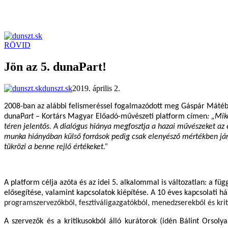
RÖVID
dunszt.sk
kultmag
Jön az 5. dunaPart!
dunszt.sk
2019. április 2.
2008-ban az alábbi felismeréssel fogalmazódott meg Gáspár Máté
dunaP
art
– Kortárs Magyar Előadó-művészeti platform
címen
: „Mik
téren jelentős. A dialógus hiánya megfosztja a hazai művészeket az 
munka hiányában külső források pedig csak elenyésző mértékben já
tükrözi a benne rejlő értékeket.”
A platform célja azóta és az idei 5. alkalommal is változatlan: a 
elősegítése, valamint kapcsolatok kiépítése. A 10 éves kapcsolat
programszervezőkből, fesztiváligazgatókból, menedzserekből és kri
A szervezők és a kritikusokból álló kurátorok (idén Bálint Ors