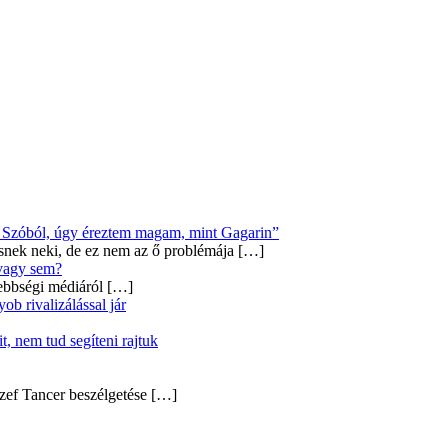
Új Szóból, úgy éreztem magam, mint Gagarin”
snek neki, de ez nem az ő problémája
[…]
 vagy sem?
ebbségi médiáról
[…]
b rivalizálással jár
, nem tud segíteni rajtuk
zef Tancer beszélgetése
[…]