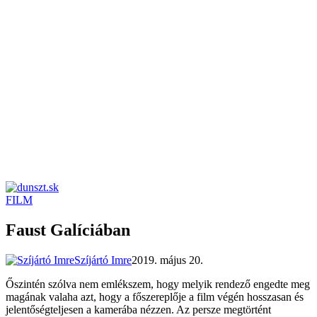
FILM
dunszt.sk
kultmag
Faust Galíciában
Szíjártó Imre
2019. május 20.
Őszintén szólva nem emlékszem, hogy melyik rendező engedte meg
magának valaha azt, hogy a főszereplője a film végén hosszasan és
jelentőségteljesen a kamerába nézzen. Az persze megtörtént