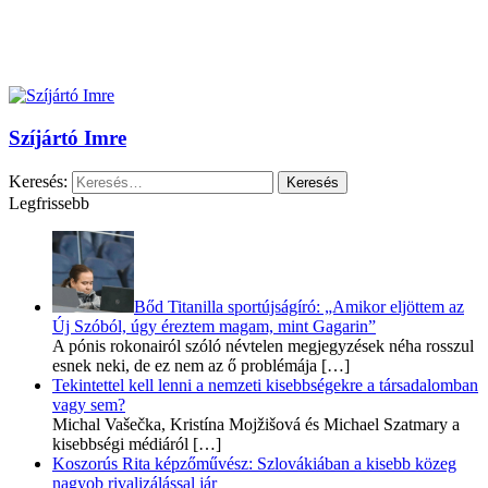
Szíjártó Imre
Keresés:
Legfrissebb
Bőd Titanilla sportújságíró: „Amikor eljöttem az
Új Szóból, úgy éreztem magam, mint Gagarin”
A pónis rokonairól szóló névtelen megjegyzések néha rosszul
esnek neki, de ez nem az ő problémája
[…]
Tekintettel kell lenni a nemzeti kisebbségekre a társadalomban
vagy sem?
Michal Vašečka, Kristína Mojžišová és Michael Szatmary a
kisebbségi médiáról
[…]
Koszorús Rita képzőművész: Szlovákiában a kisebb közeg
nagyob rivalizálással jár