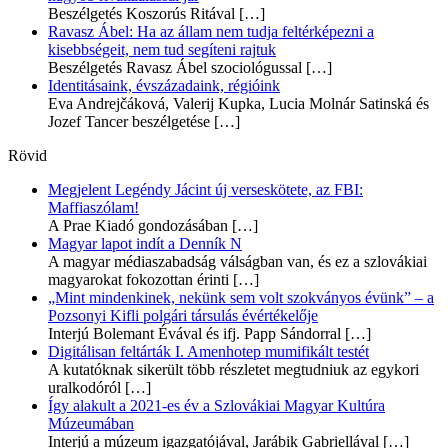
Beszélgetés Koszorús Ritával
[…]
Ravasz Ábel: Ha az állam nem tudja feltérképezni a
kisebbségeit, nem tud segíteni rajtuk
Beszélgetés Ravasz Ábel szociológussal
[…]
Identitásaink, évszázadaink, régióink
Eva Andrejčáková, Valerij Kupka, Lucia Molnár Satinská és
Jozef Tancer beszélgetése
[…]
Rövid
Megjelent Legéndy Jácint új verseskötete, az FBI:
Maffiaszólam!
A Prae Kiadó gondozásában
[…]
Magyar lapot indít a Denník N
A magyar médiaszabadság válságban van, és ez a szlovákiai
magyarokat fokozottan érinti
[…]
„Mint mindenkinek, nekünk sem volt szokványos évünk” – a
Pozsonyi Kifli polgári társulás évértékelője
Interjú Bolemant Évával és ifj. Papp Sándorral
[…]
Digitálisan feltárták I. Amenhotep mumifikált testét
A kutatóknak sikerült több részletet megtudniuk az egykori
uralkodóról
[…]
Így alakult a 2021-es év a Szlovákiai Magyar Kultúra
Múzeumában
Interjú a múzeum igazgatójával, Jarábik Gabriellával
[…]