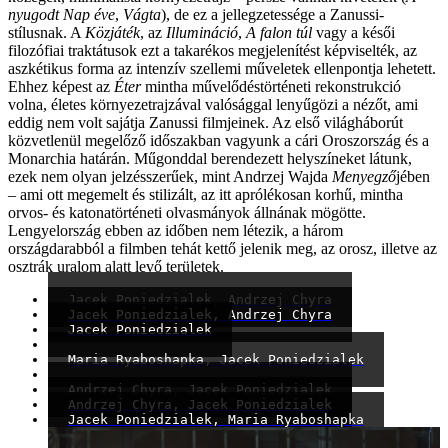
nyugodt Nap éve
,
Vágta
), de ez a jellegzetessége a Zanussi-
stílusnak. A
Közjáték
, az
Illumináció
,
A falon túl
vagy a késői
filozófiai traktátusok ezt a takarékos megjelenítést képviselték, az
aszkétikus forma az intenzív szellemi műveletek ellenpontja lehetett.
Ehhez képest az
Éter
mintha művelődéstörténeti rekonstrukció
volna, életes környezetrajzával valósággal lenyűgözi a nézőt, ami
eddig nem volt sajátja Zanussi filmjeinek. Az első világháborút
közvetlenül megelőző időszakban vagyunk a cári Oroszország és a
Monarchia határán. Műgonddal berendezett helyszíneket látunk,
ezek nem olyan jelzésszerűek, mint Andrzej Wajda
Menyegző
jében
– ami ott megemelt és stilizált, az itt aprólékosan korhű, mintha
orvos- és katonatörténeti olvasmányok állnának mögötte.
Lengyelország ebben az időben nem létezik, a három
országdarabból a filmben tehát kettő jelenik meg, az orosz, illetve az
osztrák uralom alatt levő területek.
Jacek Poniedzialek, Andrzej Chyra
Jacek Poniedzialek, Andrzej Chyra
Jacek Poniedzialek
Maria Ryaboshapka, Jacek Poniedzialek
Andrzej Chyra, Jacek Poniedzialek
Andrzej Chyra, Jacek Poniedzialek
Jacek Poniedzialek, Maria Ryaboshapka