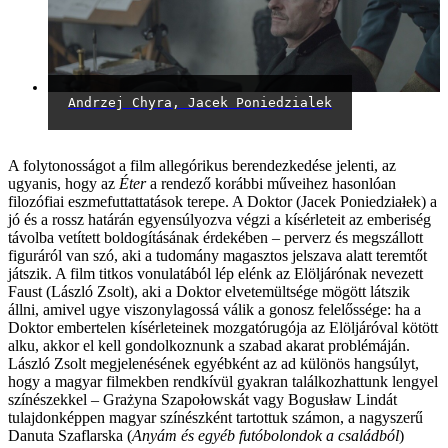
Andrzej Chyra, Jacek Poniedzialek
A folytonosságot a film allegórikus berendezkedése jelenti, az
ugyanis, hogy az
Éter
a rendező korábbi műveihez hasonlóan
filozófiai eszmefuttattatások terepe. A Doktor (Jacek Poniedziałek) a
jó és a rossz határán egyensúlyozva végzi a kísérleteit az emberiség
távolba vetített boldogításának érdekében – perverz és megszállott
figuráról van szó, aki a tudomány magasztos jelszava alatt teremtőt
játszik. A film titkos vonulatából lép elénk az Elöljárónak nevezett
Faust (László Zsolt), aki a Doktor elvetemültsége mögött látszik
állni, amivel ugye viszonylagossá válik a gonosz felelőssége: ha a
Doktor embertelen kísérleteinek mozgatórugója az Elöljáróval kötött
alku, akkor el kell gondolkoznunk a szabad akarat problémáján.
László Zsolt megjelenésének egyébként az ad különös hangsúlyt,
hogy a magyar filmekben rendkívül gyakran találkozhattunk lengyel
színészekkel – Grażyna Szapołowskát vagy Bogusław Lindát
tulajdonképpen magyar színészként tartottuk számon, a nagyszerű
Danuta Szaflarska (
Anyám és egyéb futóbolondok a családból
)