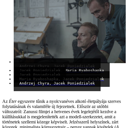
Andrzej Chyra, Jacek Poniedzialek
Jacek Poniedzialek, Maria Ryaboshapka
Jacek Poniedzialek
Maria Ryaboshapka, Jacek Poniedzialek
Andrzej Chyra, Jacek Poniedzialek
Az
Éter
egyszerre tűnik a nyolcvanéves alkotó életpályája szerves
folytatásának és valamiféle új fejezetnek. Először az utóbbi
változatról: Zanussi filmjei a hetvenes évek legelejétől kezdve a
kiállításukkal is megjelenítették azt a modell-szerkezetet, amit a
történetek szellemi közege képviselt. Jelzésszerű helyszínek, zárt
közegek, minimalista környezetrajz – persze vannak kivételek (
A