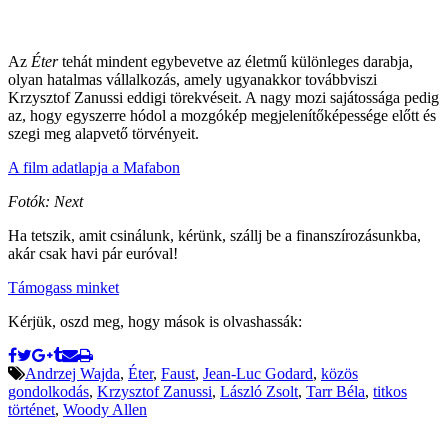
Az
Éter
tehát mindent egybevetve az életmű különleges darabja,
olyan hatalmas vállalkozás, amely ugyanakkor továbbviszi
Krzysztof Zanussi eddigi törekvéseit. A nagy mozi sajátossága pedig
az, hogy egyszerre hódol a mozgókép megjelenítőképessége előtt és
szegi meg alapvető törvényeit.
A film adatlapja a Mafabon
Fotók: Next
Ha tetszik, amit csinálunk, kérünk, szállj be a finanszírozásunkba,
akár csak havi pár euróval!
Támogass minket
Kérjük, oszd meg, hogy mások is olvashassák:
Andrzej Wajda
,
Éter
,
Faust
,
Jean-Luc Godard
,
közös
gondolkodás
,
Krzysztof Zanussi
,
László Zsolt
,
Tarr Béla
,
titkos
történet
,
Woody Allen