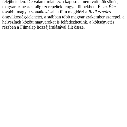
felejthetetlen. De valami miatt ez a kapcsolat nem volt kölcsönös,
magyar színészek alig szerepeltek lengyel filmekben. És az
Éter
további magyar vonatkozásai: a film megidézi a
Redl ezredes
öngyilkosság-jelenetét, a stábban több magyar szakember szerepel, a
helyszínek között magyarokat is felfedezhetünk, a költségvetés
részben a Filmalap hozzájárulásával állt össze.