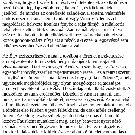
korábban, hogy a fikciós film résztvevői leleplezték az alkotó és a
néző közötti legalapvetőbb megállapodást, és kitekintettek a
játékból, de mindez az önreflexió szándékával történt, valamiféle
cinkos összekacsintásként. Godard vagy Woody Allen ezzel a
megoldással helyezte ironikus fénybe a saját filmjét, a műalkotás
tehát elvesztette a titokzatosságát. Zanussinál teljesen másról van
szó: ez itt a halottnak hitt elkötelezett mozi szándékainak jelzése,
közös gondolkodásra hívja azt a nézőt, aki ezzel a legkevésbé sem
jelképes szembenézéssel alkotótárssá válik.
Az
Éter
tézisszerűségét mutatja továbbá a történet megkettőzése,
ami egyébként a filmi cselekmény illúziójának fent rögzített
visszavonásával tart rokonságot. Arról van szó, hogy az
Éter
első,
egyébként törvényszerűen terjedelmesebb része – ez a felirat szerint
„a nyilvános történet” – után következik egy „titkos történet”, amely
ugyancsak megkérdőjelez egy olyan mozgóképes sajátosságot,
amellyel egyébként Tarr Bélával bezárólag sok alkotó viaskodott. A
mozgókép ugyanis eredendően képtelen olyasmit mutatni, ami
nincs, mert a mozgókép konkrét, érzéki és tárgyszerű. Zanussi tehát
a film titkos fejezetében láthatóvá teszi azt az emberi alakot, amelyik
a történet első felében ugyan felbukkant, de csak afféle csellengő
úrként. Az eddig résztvevőnek gondolt feketeruhás úr innentől
kezdve Faustként mutatkozik meg, az így beavatást nyert néző
számára visszamenőlegesen értelmezést kínálva ez eddigiekre: a
Doktor halálos ítélete kihirdetésekor alkut kötött életbenmaradása