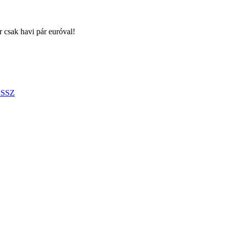
r csak havi pár euróval!
SSZ