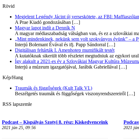
Rövid
Megjelent Legéndy Jácint új verseskötete, az FBI: Maffiaszóla
A Prae Kiadó gondozásában
[…]
Magyar lapot indít a Denník N
A magyar médiaszabadság válságban van, és ez a szlovákiai ma
„Mint mindenkinek, nekünk sem volt szokványos évünk” – a Pozs
Interjú Bolemant Évával és ifj. Papp Sándorral
[…]
Digitálisan feltárták I. Amenhotep mumifikált testét
A kutatóknak sikerült több részletet megtudniuk az egykori ur
Így alakult a 2021-es év a Szlovákiai Magyar Kultúra Múzeum
Interjú a múzeum igazgatójával, Jarábik Gabriellával
[…]
Kép/Hang
Traumák és függőségek (Kult Talk VI.)
Beszélgetés traumák és függőségek viszonyrendszereiről
[…]
RSS lapszemle
Podcast – Kispályás Szotyi 8. rész: Kiskedvenceink
Podcast
2021 jún 25, 09:56
2021 jún