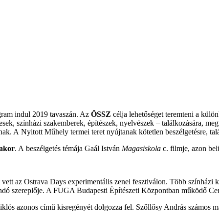
gram indul 2019 tavaszán. Az
ÖSSZ
célja lehetőséget teremteni a külö
esek, színházi szakemberek, építészek, nyelvészek – találkozására, meg
. A Nyitott Műhely termei teret nyújtanak kötetlen beszélgetésre, tal
rakor
. A beszélgetés témája Gaál István
Magasiskola
c. filmje, azon bel
t vett az Ostrava Days experimentális zenei fesztiválon. Több színházi 
állandó szereplője. A FUGA Budapesti Építészeti Központban működő Ce
klós azonos című kisregényét dolgozza fel. Szőllősy András számos m