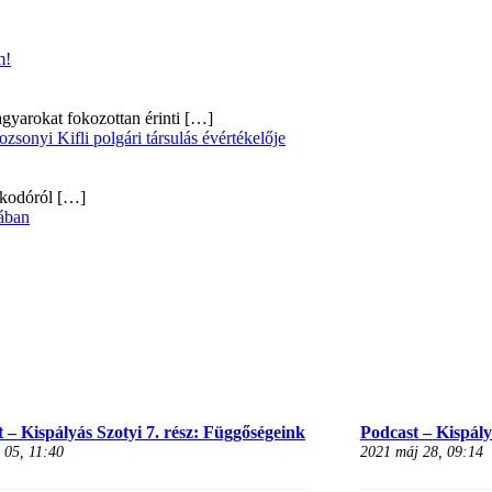
m!
gyarokat fokozottan érinti
[…]
onyi Kifli polgári társulás évértékelője
alkodóról
[…]
ában
 – Kispályás Szotyi 7. rész: Függőségeink
Podcast – Kispályá
 05, 11:40
2021 máj 28, 09:14