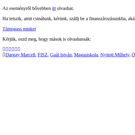
Az eseményről bővebben
itt
olvashat.
Ha tetszik, amit csinálunk, kérünk, szállj be a finanszírozásunkba, aká
Támogass minket
Kérjük, oszd meg, hogy mások is olvashassák:
Dargay Marcell
,
FISZ
,
Gaál István
,
Magasiskola
,
Nyitott Műhely
,
Ö