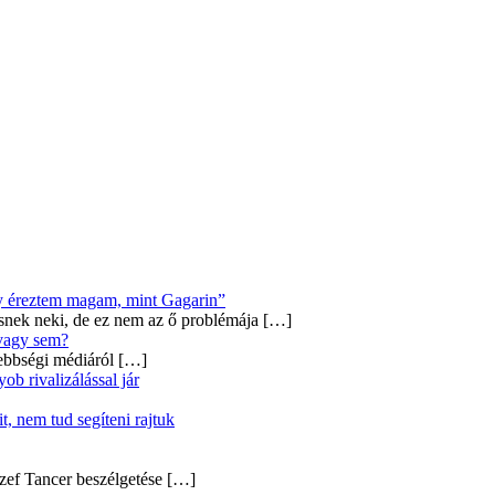
úgy éreztem magam, mint Gagarin”
snek neki, de ez nem az ő problémája
[…]
 vagy sem?
ebbségi médiáról
[…]
b rivalizálással jár
, nem tud segíteni rajtuk
zef Tancer beszélgetése
[…]