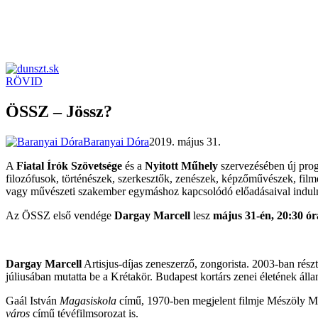
RÖVID
dunszt.sk
kultmag
ÖSSZ – Jössz?
Baranyai Dóra
2019. május 31.
A
Fiatal Írók Szövetsége
és a
Nyitott Műhely
szervezésében új pro
filozófusok, történészek, szerkesztők, zenészek, képzőművészek, film
vagy művészeti szakember egymáshoz kapcsolódó előadásaival indulnak
Az ÖSSZ első vendége
Dargay Marcell
lesz
május 31-én, 20:30 ó
Dargay Marcell
Artisjus-díjas zeneszerző, zongorista. 2003-ban rész
júliusában mutatta be a Krétakör. Budapest kortárs zenei életének 
Gaál István
Magasiskola
című, 1970-ben megjelent filmje Mészöly Mi
város
című tévéfilmsorozat is.