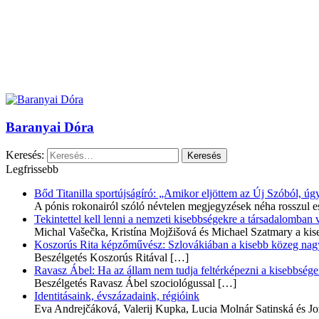
Baranyai Dóra
Keresés:
Legfrissebb
Bőd Titanilla sportújságíró: „Amikor eljöttem az Új Szóból, 
A pónis rokonairól szóló névtelen megjegyzések néha rosszul e
Tekintettel kell lenni a nemzeti kisebbségekre a társadalomban
Michal Vašečka, Kristína Mojžišová és Michael Szatmary a kis
Koszorús Rita képzőművész: Szlovákiában a kisebb közeg nagyo
Beszélgetés Koszorús Ritával
[…]
Ravasz Ábel: Ha az állam nem tudja feltérképezni a kisebbségeit
Beszélgetés Ravasz Ábel szociológussal
[…]
Identitásaink, évszázadaink, régióink
Eva Andrejčáková, Valerij Kupka, Lucia Molnár Satinská és Jo