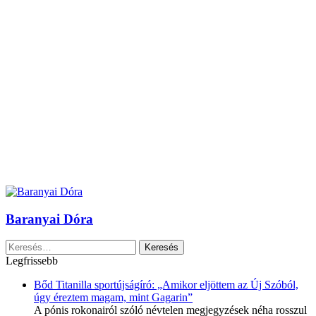
Baranyai Dóra
Keresés:
Legfrissebb
Bőd Titanilla sportújságíró: „Amikor eljöttem az Új Szóból,
úgy éreztem magam, mint Gagarin”
A pónis rokonairól szóló névtelen megjegyzések néha rosszul