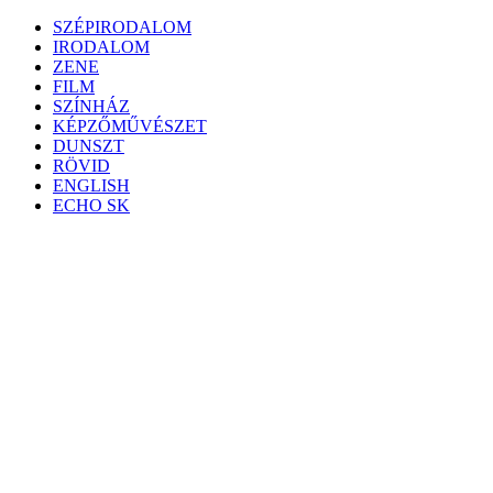
Skip
SZÉPIRODALOM
to
IRODALOM
content
ZENE
FILM
SZÍNHÁZ
KÉPZŐMŰVÉSZET
DUNSZT
RÖVID
ENGLISH
ECHO SK