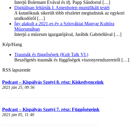
Interjú Bolemant Évával és ifj. Papp Sándorral
[…]
Digitálisan feltárták I. Amenhotep mumifikált testét
A kutatóknak sikerült több részletet megtudniuk az egykori
uralkodóról
[…]
Így alakult a 2021-es év a Szlovákiai Magyar Kultúra
Múzeumában
Interjú a múzeum igazgatójával, Jarábik Gabriellával
[…]
Kép/Hang
Traumák és függőségek (Kult Talk VI.)
Beszélgetés traumák és függőségek viszonyrendszereiről
[…]
RSS lapszemle
Podcast – Kispályás Szotyi 8. rész: Kiskedvenceink
2021 jún 25, 09:56
Podcast – Kispályás Szotyi 7. rész: Függőségeink
2021 jún 05, 11:40