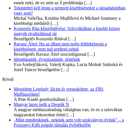
esnek neki, de ez nem az ő problémája
[…]
Tekintettel kell lenni a nemzeti kisebbségekre a társadalomban
vagy sem?
Michal Vašečka, Kristína Mojžišová és Michael Szatmary a
kisebbségi médiáról
[…]
Koszorús Rita képzőművész: Szlovákiában a kisebb közeg
nagyob rivalizálással jár
Beszélgetés Koszorús Ritával
[…]
Ravasz Ábel: Ha az állam nem tudja feltérképezni a
kisebbségeit, nem tud segíteni rajtuk
Beszélgetés Ravasz Ábel szociológussal
[…]
Identitásaink, évszázadaink, régióink
Eva Andrejčáková, Valerij Kupka, Lucia Molnár Satinská és
Jozef Tancer beszélgetése
[…]
Rövid
Megjelent Legéndy Jácint új verseskötete, az FBI:
Maffiaszólam!
A Prae Kiadó gondozásában
[…]
Magyar lapot indít a Denník N
A magyar médiaszabadság válságban van, és ez a szlovákiai
magyarokat fokozottan érinti
[…]
„Mint mindenkinek, nekünk sem volt szokványos évünk” – a
Pozsonyi Kifli polgári társulás évértékelője