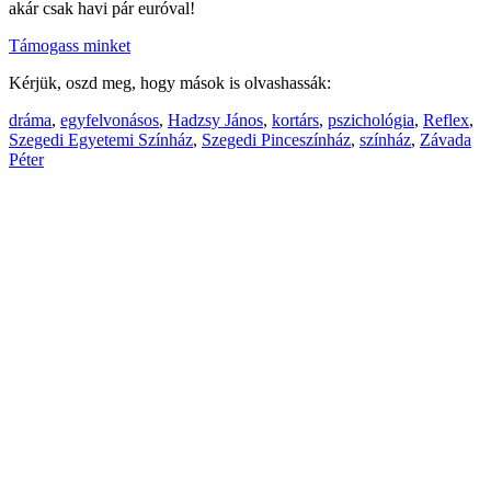
akár csak havi pár euróval!
Támogass minket
Kérjük, oszd meg, hogy mások is olvashassák:
dráma
,
egyfelvonásos
,
Hadzsy János
,
kortárs
,
pszichológia
,
Reflex
,
Szegedi Egyetemi Színház
,
Szegedi Pinceszínház
,
színház
,
Závada
Péter