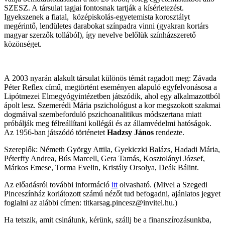
SZESZ. A társulat tagjai fontosnak tartják a kísérletezést.
Igyekszenek a fiatal, középiskolás-egyetemista korosztályt
megérintő, lendületes darabokat színpadra vinni (gyakran kortárs
magyar szerzők tollából), így nevelve belőlük színházszerető
közönséget.
A 2003 nyarán alakult társulat különös témát ragadott meg: Závada
Péter Reflex című, megtörtént eseményen alapuló egyfelvonásosa a
Lipótmezei Elmegyógyintézetben játszódik, ahol egy alkalmazottból
ápolt lesz. Szemerédi Mária pszichológust a kor megszokott szakmai
dogmáival szembeforduló pszichoanalitikus módszertana miatt
próbálják meg félreállítani kollégái és az államvédelmi hatóságok.
Az 1956-ban játszódó történetet
Hadzsy János
rendezte.
Szereplők: Németh György Attila, Gyekiczki Balázs, Hadadi Mária,
Péterffy Andrea, Bús Marcell, Gera Tamás, Kosztolányi József,
Márkos Emese, Torma Evelin, Kristály Orsolya, Deák Bálint.
Az előadásról további információ
itt
olvasható. (Mivel a Szegedi
Pinceszínház korlátozott számú nézőt tud befogadni, ajánlatos jegyet
foglalni az alábbi címen: titkarsag.pincesz@invitel.hu.)
Ha tetszik, amit csinálunk, kérünk, szállj be a finanszírozásunkba,