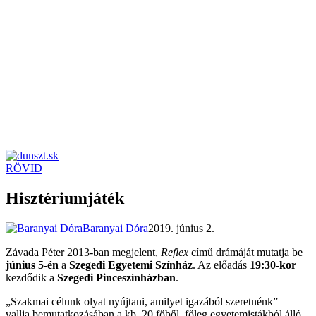
RÖVID
dunszt.sk
kultmag
Hisztériumjáték
Baranyai Dóra
2019. június 2.
Závada Péter 2013-ban megjelent,
Reflex
című drámáját mutatja be
június 5-én
a
Szegedi Egyetemi Színház
. Az előadás
19:30-kor
kezdődik a
Szegedi Pinceszínházban
.
„Szakmai célunk olyat nyújtani, amilyet igazából szeretnénk” –
vallja bemutatkozásában a kb. 20 főből, főleg egyetemistákból álló