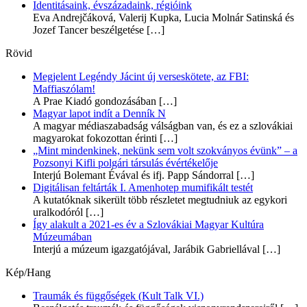
Identitásaink, évszázadaink, régióink
Eva Andrejčáková, Valerij Kupka, Lucia Molnár Satinská és
Jozef Tancer beszélgetése
[…]
Rövid
Megjelent Legéndy Jácint új verseskötete, az FBI:
Maffiaszólam!
A Prae Kiadó gondozásában
[…]
Magyar lapot indít a Denník N
A magyar médiaszabadság válságban van, és ez a szlovákiai
magyarokat fokozottan érinti
[…]
„Mint mindenkinek, nekünk sem volt szokványos évünk” – a
Pozsonyi Kifli polgári társulás évértékelője
Interjú Bolemant Évával és ifj. Papp Sándorral
[…]
Digitálisan feltárták I. Amenhotep mumifikált testét
A kutatóknak sikerült több részletet megtudniuk az egykori
uralkodóról
[…]
Így alakult a 2021-es év a Szlovákiai Magyar Kultúra
Múzeumában
Interjú a múzeum igazgatójával, Jarábik Gabriellával
[…]
Kép/Hang
Traumák és függőségek (Kult Talk VI.)