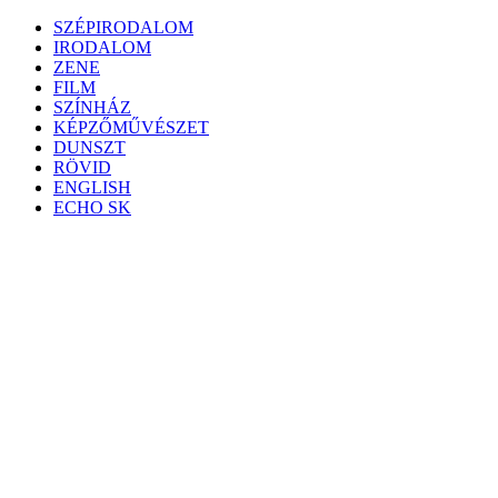
Skip
SZÉPIRODALOM
to
IRODALOM
content
ZENE
FILM
SZÍNHÁZ
KÉPZŐMŰVÉSZET
DUNSZT
RÖVID
ENGLISH
ECHO SK