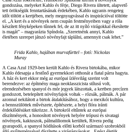
gondozása, melyeket Kahlo és férje, Diego Rivera ültetett, alapvető
tett örökségük fenntartásának érdekében, Kahlo ugyanis rengeteg
időt töltött a kertjében, mely megnyugvással és inspirációval töltötte
el. „A kert és a növények nem csupán festményeiben vagy a róla
készített fényképeken tűnnek fel, de az itt nyíló virágokkal ékesítette
is magát” – magyarázta Spíndola. „Szeretnénk annyi, Kahlo
életében szerepet játszó növényfajt táplálni, amennyit csak lehet.”
Frida Kahlo, hajában murvafürttel – fotó: Nickolas
Muray
A Casa Azul 1929-ben került Kahlo és Rivera birtokába, mikor
Kahlo édesapja a festőnő gyermekkori otthonát a fiatal párra hagyta.
A ház és kert ekkor még az európai ízlésvilág szerint volt
berendezve: az építmény maga neoklasszicista stílusú volt,
elrendezésében spanyol és mór jegyek látszottak, a kertben precízen
gondozott, betelepített növényfajok voltak – rózsák, pálmák. A pár
azonnal nekilátott a birtok átalakításához, hogy a mexikói kultúra,
a bennszülöttek művészete, építészete, a helyi flóra iránti
érdeklődésüket tükrözze. A birtokról eltűntek az európai
díszítmények, a honosított növények helyére trópusi és sivatagi
növények, kaktuszok, pálmaliliomok kerültek, Rivera pedig
gyarapodó, a spanyol hódítások előtti korból származó szobrokból
álló gyűjteményével díszítette a virágágyásokat. „Egész életük