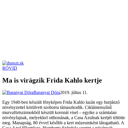
RÖVID
dunszt.sk
kultmag
Ma is virágzik Frida Kahlo kertje
Baranyai Dóra
2019. július 11.
Egy 1940-ben készült fényképen Frida Kahlo lazán egy burjánzó
növényzettel körülvett szoborra támaszkodik. Ciklámenszínű
murvafürtszirmokból készült koronát visel – egyike a számtalan
növényfajnak, melyekkel otthonának, a Casa Azulnak kertjét töltötte
meg. Manapság, 80 évvel később a kert múzeumként látogatható. A
Casa Azul főkertésze, Humberto Spíndola szerint a növények