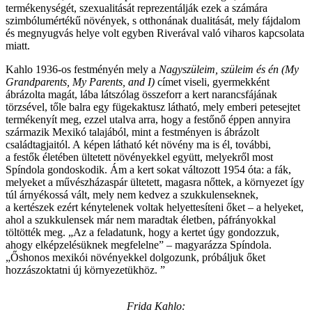
termékenységét, szexualitását reprezentálják ezek a számára
szimbólumértékű növények, s otthonának dualitását, mely fájdalom
és megnyugvás helye volt egyben Riverával való viharos kapcsolata
miatt.
Kahlo 1936-os festményén mely a
Nagyszüleim, szüleim és én
(My
Grandparents, My Parents, and I)
címet viseli, gyermekként
ábrázolta magát, lába látszólag összeforr a kert narancsfájának
törzsével, tőle balra egy fügekaktusz látható, mely emberi petesejtet
termékenyít meg, ezzel utalva arra, hogy a festőnő éppen annyira
származik Mexikó talajából, mint a festményen is ábrázolt
családtagjaitól. A képen látható két növény ma is él, további,
a festők életében ültetett növényekkel együtt, melyekről most
Spíndola gondoskodik. Ám a kert sokat változott 1954 óta: a fák,
melyeket a művészházaspár ültetett, magasra nőttek, a környezet így
túl árnyékossá vált, mely nem kedvez a szukkulenseknek,
a kertészek ezért kénytelenek voltak helyettesíteni őket – a helyeket,
ahol a szukkulensek már nem maradtak életben, páfrányokkal
töltötték meg. „Az a feladatunk, hogy a kertet úgy gondozzuk,
ahogy elképzelésüknek megfelelne” – magyarázza Spíndola.
„Őshonos mexikói növényekkel dolgozunk, próbáljuk őket
hozzászoktatni új környezetükhöz. ”
Frida Kahlo: