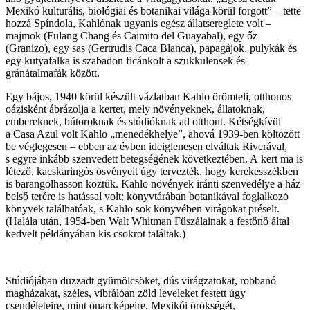
Mexikó kulturális, biológiai és botanikai világa körül forgott” – tette
hozzá Spíndola, Kahlónak ugyanis egész állatsereglete volt –
majmok (Fulang Chang és Caimito del Guayabal), egy őz
(Granizo), egy sas (Gertrudis Caca Blanca), papagájok, pulykák és
egy kutyafalka is szabadon ficánkolt a szukkulensek és
gránátalmafák között.
Egy bájos, 1940 körül készült vázlatban Kahlo örömteli, otthonos
oázisként ábrázolja a kertet, mely növényeknek, állatoknak,
embereknek, bútoroknak és stúdióknak ad otthont. Kétségkívül
a Casa Azul volt Kahlo „menedékhelye”, ahová 1939-ben költözött
be véglegesen – ebben az évben ideiglenesen elváltak Riverával,
s egyre inkább szenvedett betegségének következtében. A kert ma is
létező, kacskaringós ösvényeit úgy tervezték, hogy kerekesszékben
is barangolhasson köztük. Kahlo növények iránti szenvedélye a ház
belső terére is hatással volt: könyvtárában botanikával foglalkozó
könyvek találhatóak, s Kahlo sok könyvében virágokat préselt.
(Halála után, 1954-ben Walt Whitman Fűszálainak a festőnő által
kedvelt példányában kis csokrot találtak.)
Stúdiójában duzzadt gyümölcsöket, dús virágzatokat, robbanó
magházakat, széles, vibrálóan zöld leveleket festett úgy
csendéleteire, mint önarcképeire. Mexikói örökségét,