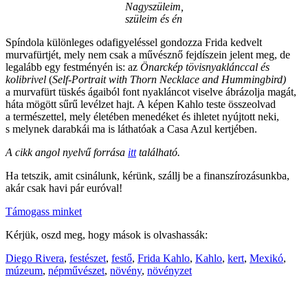
Nagyszüleim,
szüleim és én
Spíndola különleges odafigyeléssel gondozza Frida kedvelt
murvafürtjét, mely nem csak a művésznő fejdíszein jelent meg, de
legalább egy festményén is: az
Önarckép tövisnyaklánccal és
kolibrivel
(
Self-Portrait with Thorn Necklace and Hummingbird)
a murvafürt tüskés ágaiból font nyakláncot viselve ábrázolja magát,
háta mögött sűrű levélzet hajt. A képen Kahlo teste összeolvad
a természettel, mely életében menedéket és ihletet nyújtott neki,
s melynek darabkái ma is láthatóak a Casa Azul kertjében.
A cikk angol nyelvű forrása
itt
található.
Ha tetszik, amit csinálunk, kérünk, szállj be a finanszírozásunkba,
akár csak havi pár euróval!
Támogass minket
Kérjük, oszd meg, hogy mások is olvashassák:
Diego Rivera
,
festészet
,
festő
,
Frida Kahlo
,
Kahlo
,
kert
,
Mexikó
,
múzeum
,
népművészet
,
növény
,
növényzet