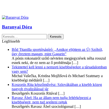
Baranyai Dóra
Keresés:
Legfrissebb
Bőd Titanilla sportújságíró: „Amikor eljöttem az Új Szóból,
úgy éreztem magam, mint Gagarin”
A pónis rokonairól szóló névtelen megjegyzések néha rosszul
esnek neki, de ez nem az ő problémája
[…]
Tekintettel kell lenni a nemzeti kisebbségekre a társadalomban
vagy sem?
Michal Vašečka, Kristína Mojžišová és Michael Szatmary a
kisebbségi médiáról
[…]
Koszorús Rita képzőművész: Szlovákiában a kisebb közeg
nagyob rivalizálással jár
Beszélgetés Koszorús Ritával
[…]
Ravasz Ábel: Ha az állam nem tudja feltérképezni a
kisebbségeit, nem tud segíteni rajtuk
Beszélgetés Ravasz Ábel szociológussal
[…]