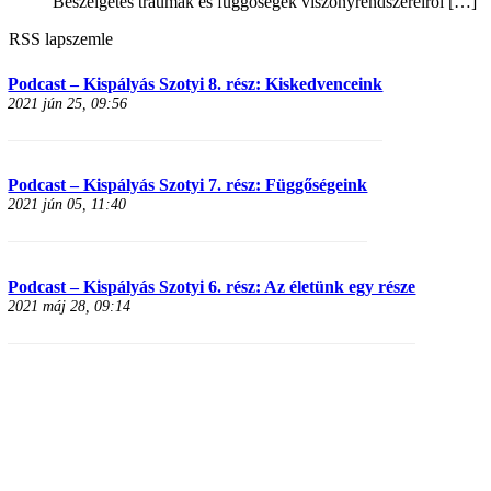
Beszélgetés traumák és függőségek viszonyrendszereiről
[…]
RSS lapszemle
Podcast – Kispályás Szotyi 8. rész: Kiskedvenceink
2021 jún 25, 09:56
Podcast – Kispályás Szotyi 7. rész: Függőségeink
2021 jún 05, 11:40
Podcast – Kispályás Szotyi 6. rész: Az életünk egy része
2021 máj 28, 09:14