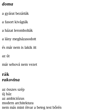
doma
a gyárat bezárták
a fasort kivágták
a házat lerombolták
a lány megházasodott
és már nem is lakik itt
az út
már sehová nem vezet
rák
rakovina
az összes szép
új ház
az ambiciózus
modern architektura
nem más mint ótvar a beteg test bőrén