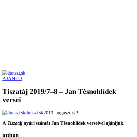
AJÁNLÓ
dunszt.sk
kultmag
Tiszatáj 2019/7–8 – Jan Těsnohlídek
versei
dunszt.sk
2019. augusztus 3.
A
Tiszatáj
nyári számát
Jan Těsnohlídek verseivel ajánljuk.
otthon