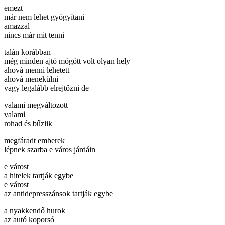
emezt
már nem lehet gyógyítani
amazzal
nincs már mit tenni –
talán korábban
még minden ajtó mögött volt olyan hely
ahová menni lehetett
ahová menekülni
vagy legalább elrejtőzni de
valami megváltozott
valami
rohad és bűzlik
megfáradt emberek
lépnek szarba e város járdáin
e várost
a hitelek tartják egybe
e várost
az antidepresszánsok tartják egybe
a nyakkendő hurok
az autó koporsó