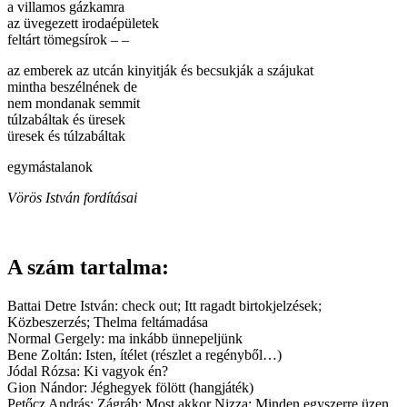
a villamos gázkamra
az üvegezett irodaépületek
feltárt tömegsírok – –
az emberek az utcán kinyitják és becsukják a szájukat
mintha beszélnének de
nem mondanak semmit
túlzabáltak és üresek
üresek és túlzabáltak
egymástalanok
Vörös István fordításai
A szám tartalma:
Battai Detre István: check out; Itt ragadt birtokjelzések;
Közbeszerzés; Thelma feltámadása
Normal Gergely: ma inkább ünnepeljünk
Bene Zoltán: Isten, ítélet (részlet a regényből…)
Jódal Rózsa: Ki vagyok én?
Gion Nándor: Jéghegyek fölött (hangjáték)
Petőcz András: Zágráb; Most akkor Nizza; Minden egyszerre üzen