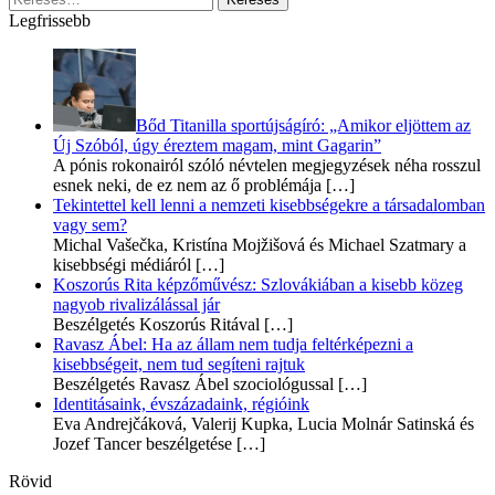
Legfrissebb
Bőd Titanilla sportújságíró: „Amikor eljöttem az
Új Szóból, úgy éreztem magam, mint Gagarin”
A pónis rokonairól szóló névtelen megjegyzések néha rosszul
esnek neki, de ez nem az ő problémája
[…]
Tekintettel kell lenni a nemzeti kisebbségekre a társadalomban
vagy sem?
Michal Vašečka, Kristína Mojžišová és Michael Szatmary a
kisebbségi médiáról
[…]
Koszorús Rita képzőművész: Szlovákiában a kisebb közeg
nagyob rivalizálással jár
Beszélgetés Koszorús Ritával
[…]
Ravasz Ábel: Ha az állam nem tudja feltérképezni a
kisebbségeit, nem tud segíteni rajtuk
Beszélgetés Ravasz Ábel szociológussal
[…]
Identitásaink, évszázadaink, régióink
Eva Andrejčáková, Valerij Kupka, Lucia Molnár Satinská és
Jozef Tancer beszélgetése
[…]
Rövid