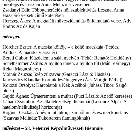
ön­kifejezés Lesznai Anna Meluzina-verseiben
Zsadányi Edit: Többgenerációs női szubjektivitás Lesznai Anna
Haza­járó versek című kötetében
Herczeg Ákos: A megtalált művészidentitás önfelmutató verse. Ady
Endre: Az ős Kaján
mérlegen
Hörcher Eszter: A macska költője – a költő macskája (Petőcz
András: A macska visszatér)
Bereti Gábor: Küzdelem a saját nyelvért (Fehér Renátó: Holtidény)
Schelhammer Zsófia: A nyúlon innen, a nyúlon túl (Mán-Várhegyi
Réka: Mágneshegy)
Molnár Zsuzsa: Szép zűrzavar (Garaczi László: Hasítás)
Jancsovics Klaudia: Korunk levélregénye (Ács Margit: Párbaj)
Kolozsi Orsolya: Karcolatok a Kék Acélból (Juhász Tibor: Salgó
blues)
Gajdó Ágnes: Újrateremteni a múltat (Füzi László: Az idő keresése)
Lábadi Zsombor: Az elkötelezettség dilemmái (Losoncz Alpár: A
hatalom­[nélküliség] horizontja)
Roginer Oszkár: A név mint tükör, szimbólum és eszmei konstans
(Szar­vas Melinda: Tükörterem flamingóknak)
művészet –
58. Velencei Képzőművészeti Biennálé