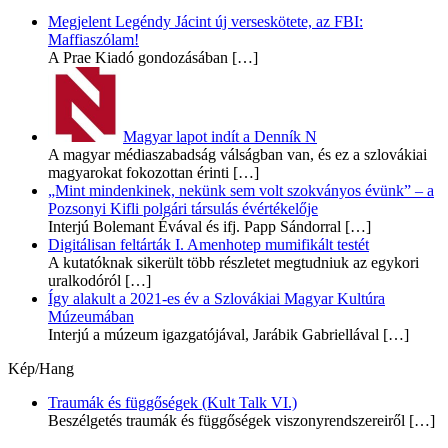
Megjelent Legéndy Jácint új verseskötete, az FBI:
Maffiaszólam!
A Prae Kiadó gondozásában
[…]
Magyar lapot indít a Denník N
A magyar médiaszabadság válságban van, és ez a szlovákiai
magyarokat fokozottan érinti
[…]
„Mint mindenkinek, nekünk sem volt szokványos évünk” – a
Pozsonyi Kifli polgári társulás évértékelője
Interjú Bolemant Évával és ifj. Papp Sándorral
[…]
Digitálisan feltárták I. Amenhotep mumifikált testét
A kutatóknak sikerült több részletet megtudniuk az egykori
uralkodóról
[…]
Így alakult a 2021-es év a Szlovákiai Magyar Kultúra
Múzeumában
Interjú a múzeum igazgatójával, Jarábik Gabriellával
[…]
Kép/Hang
Traumák és függőségek (Kult Talk VI.)
Beszélgetés traumák és függőségek viszonyrendszereiről
[…]