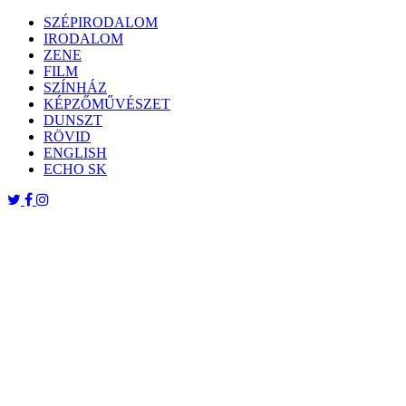
Skip
SZÉPIRODALOM
to
IRODALOM
content
ZENE
FILM
SZÍNHÁZ
KÉPZŐMŰVÉSZET
DUNSZT
RÖVID
ENGLISH
ECHO SK