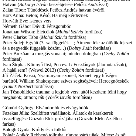
Hatvan (
Bakonyi István
beszélgetése
Petőcz András
sal)
Zalán Tibor: Tűnődések Petőcz András hatvan évéről
Bors Anna: Beton; Késő; Ha még kérdeznék
Horváth Eve: istenes vers
Németh Gábor Dávid: Fétisgombóc
Jonathan Wilson: Életcélok (
Mohai Szilvia
fordítása)
Peter Clarke: Tabu (
Mohai Szilvia
fordítása)
Peter Šulej: Együtt (3. sz. függelék…; Átmenetféle az ötödik fejezet
és a negyedik függelék között…) (
Dobry Judit
fordítása)
Peter Brezňan: a mozgás vonalai; minden dologban (
Csehy Zoltán
fordításai)
Ivan Štrpka: Könnyű füst; Perceval / Foszlányok (álomutazások);
A halál sem? (Wawel 2013) (
Csehy Zoltán
fordításai)
Jiří Žáček: Köszi; Nyam-nyam szonett; Szonett egy hűséges
barátról, William Shakespeare szíves segítségével; Hercegnőcskék
(
Haklik Norbert
fordításai)
Jan Těsnohlídek: trauma; a legjobb vers; attól kezdtem félni hogy
meg­halok; otthon; rák (
Vörös István
fordításai)
Gömöri György: Elvándorlók és elvágyódók
Fazekas Júlia: Szelídített vadállatok. Állatok és karakterek
összefüggése Gozsdu Elek prózájában (Gozsdu Elek: Az étlen
farkas)
Balogh Gyula: Krúdy és a folklór
Polgár Anikó: Rebbenő tollruha, rügyre váró ujjak. Mítosz és női