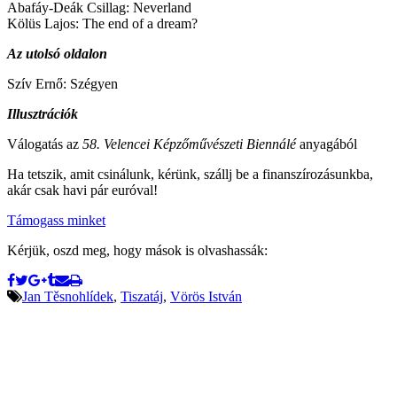
Abafáy-Deák Csillag: Neverland
Kölüs Lajos: The end of a dream?
Az utolsó oldalon
Szív Ernő: Szégyen
Illusztrációk
Válogatás az
58. Velencei Képzőművészeti Biennálé
anyagából
Ha tetszik, amit csinálunk, kérünk, szállj be a finanszírozásunkba,
akár csak havi pár euróval!
Támogass minket
Kérjük, oszd meg, hogy mások is olvashassák:
Jan Těsnohlídek
,
Tiszatáj
,
Vörös István