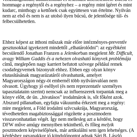
hommage a regénytől és a regényhez – a regény mint ígéret és mint
kudarc, minthogy a kettőnek csak együttesen van értelme. Nyilván
nem az első és nem is az utolsó ilyen búcsú, de jelentősége túl- és
felbecsülhetetlen.
Ehhez képest az itthoni műszak már előre intézményes-preventív
gesztusokkal igyekezett mindettől „elhatárolódni”: az egyébként
becsülendő Jonathan Franzen a
Jelenkor
ban megjelent
Mr. Difficult,
avagy William Gaddis és a nehezen olvasható könyvek problémája
című, meglepően nagy karriert befutott szövege például remek
csodafegyvernek bizonyult ehhez. Ebben egy olyan könyv
elutasításának magyarázatáról olvashatunk, amelyet
Magyarországon négy-öt embernél több nyilvánvalóan nem
olvasott. Úgyhogy jó eséllyel (és nem reprezentatív személyes
tapasztalataim szerint) nemcsak az influenszerek torpantak meg a
könyv előtt, de ún. „hivatásos” irodalmárok is, sőt főként azok.
Abszurd pillanatban, egyfajta vákuumba érkezett meg a regény:
mire megjelent, a Föld irodalmi szívcsakrája, Magyarország,
tévedhetetlen magabiztossággal rögzítette a posztmodern
visszavonhatatlan végét. Így nem mellesleg azt a kérdést, hogy
DFW műve amúgy mennyiben tekinthető, és főleg
melyik
posztmodern képviselőjének, már artikulálni sem igen lehetséges. (A
kérdéshez ugyanakkor jó kiindulópontot adnak Sári B. László