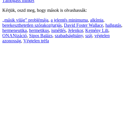
Támogass minket
Kérjük, oszd meg, hogy mások is olvashassák:
„másik világ” problémája
,
a jelentés minimuma
,
alkímia
,
berekeszthetetlen szórakoz(tat)ás
,
David Foster Wallace
,
hallgatás
,
hermeneutika
,
hermetikus
,
ismétlés
,
Jelenkor
,
Kemény Lili
,
ONANizáció
,
Sipos Balázs
,
szabadsághiány
,
száj
,
végtelen
azonosság
,
Végtelen tréfa