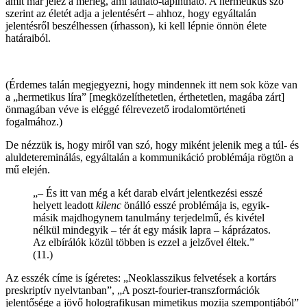
amit már jelez a mérleg, ami látható-tapintható. A hermetikus szó
szerint az életét adja a jelentésért – ahhoz, hogy egyáltalán
jelentésről beszélhessen (írhasson), ki kell lépnie önnön élete
határaiból.
(Érdemes talán megjegyezni, hogy mindennek itt nem sok köze van
a „hermetikus líra” [megközelíthetetlen, érthetetlen, magába zárt]
önmagában véve is eléggé félrevezető irodalomtörténeti
fogalmához.)
De nézzük is, hogy miről van szó, hogy miként jelenik meg a túl- és
aluldetereminálás, egyáltalán a kommunikáció problémája rögtön a
mű elején.
„– És itt van még a két darab elvárt jelentkezési esszé
helyett leadott
kilenc
önálló esszé problémája is, egyik-
másik majdhogynem tanulmány terjedelmű, és kivétel
nélkül mindegyik – tér át egy másik lapra – káprázatos.
Az elbírálók közül többen is ezzel a jelzővel éltek.”
(11.)
Az esszék címe is ígéretes: „Neoklasszikus felvetések a kortárs
preskriptív nyelvtanban”, „A poszt-fourier-transzformációk
jelentősége a jövő holografikusan mimetikus mozija szempontjából”