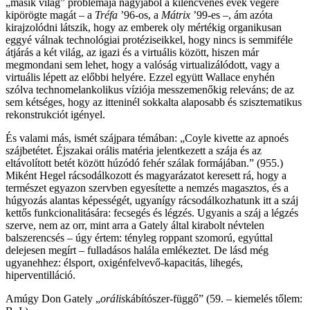
„másik világ” problémája nagyjából a kilencvenes évek végére
kipörögte magát – a
Tréfa
’96-os, a
Mátrix
’99-es –, ám azóta
kirajzolódni látszik, hogy az emberek oly mértékig organikusan
eggyé válnak technológiai protéziseikkel, hogy nincs is semmiféle
átjárás a két világ, az igazi és a virtuális között, hiszen már
megmondani sem lehet, hogy a valóság virtualizálódott, vagy a
virtuális lépett az előbbi helyére. Ezzel együtt Wallace enyhén
szólva technomelankolikus víziója messzemenőkig releváns; de az
sem kétséges, hogy az itteninél sokkalta alaposabb és szisztematikus
rekonstrukciót igényel.
És valami más, ismét szájpara témában: „Coyle kivette az apnoés
szájbetétet. Éjszakai orális matéria jelentkezett a szája és az
eltávolított betét között húzódó fehér szálak formájában.” (955.)
Miként Hegel rácsodálkozott és magyarázatot keresett rá, hogy a
természet egyazon szervben egyesítette a nemzés magasztos, és a
húgyozás alantas képességét, ugyanígy rácsodálkozhatunk itt a száj
kettős funkcionalitására: fecsegés és légzés. Ugyanis a száj a légzés
szerve, nem az orr, mint arra a Gately által kirabolt névtelen
balszerencsés – úgy értem: tényleg roppant szomorú, egyúttal
delejesen megírt – fulladásos halála emlékeztet. De lásd még
ugyanehhez: élsport, oxigénfelvevő-kapacitás, lihegés,
hiperventilláció.
Amúgy Don Gately „
orális
kábítószer-függő” (59. – kiemelés tőlem: