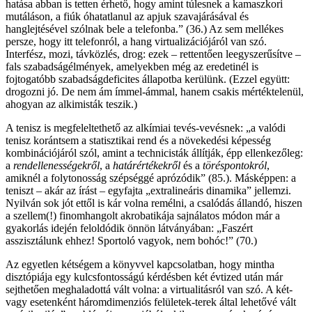
hatása abban is tetten érhető, hogy amint túlesnek a kamaszkori
mutáláson, a fiúk óhatatlanul az apjuk szavajárásával és
hanglejtésével szólnak bele a telefonba.” (36.) Az sem mellékes
persze, hogy itt telefonról, a hang virtualizációjáról van szó.
Interfész, mozi, távközlés, drog: ezek – rettentően leegyszerűsítve –
fals szabadságélmények, amelyekben még az eredetinél is
fojtogatóbb szabadságdeficites állapotba kerülünk. (Ezzel együtt:
drogozni jó. De nem ám ímmel-ámmal, hanem csakis mértéktelenül,
ahogyan az alkimisták teszik.)
A tenisz is megfeleltethető az alkímiai tevés-vevésnek: „a valódi
tenisz korántsem a statisztikai rend és a növekedési képesség
kombinációjáról szól, amint a technicisták állítják, épp ellenkezőleg:
a
rendellenességekről
, a
határértékekről
és a
töréspontokról
,
amiknél a folytonosság szépséggé aprózódik” (85.). Másképpen: a
teniszt – akár az írást – egyfajta „extralineáris dinamika” jellemzi.
Nyilván sok jót ettől is kár volna remélni, a csalódás állandó, hiszen
a szellem(!) finomhangolt akrobatikája sajnálatos módon már a
gyakorlás idején feloldódik önnön látványában: „Faszért
asszisztálunk ehhez! Sportoló vagyok, nem bohóc!” (70.)
Az egyetlen kétségem a könyvvel kapcsolatban, hogy mintha
disztópiája egy kulcsfontosságú kérdésben két évtized után már
sejthetően meghaladottá vált volna: a virtualitásról van szó. A két-
vagy esetenként háromdimenziós felületek-terek által lehetővé vált