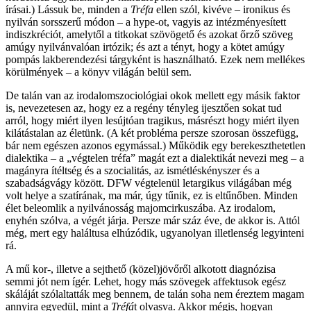
írásai.) Lássuk be, minden a
Tréfa
ellen szól, kivéve – ironikus és
nyilván sorsszerű módon – a hype-ot, vagyis az intézményesített
indiszkréciót, amelytől a titkokat szövögető és azokat őrző szöveg
amúgy nyilvánvalóan irtózik; és azt a tényt, hogy a kötet amúgy
pompás lakberendezési tárgyként is használható. Ezek nem mellékes
körülmények – a könyv világán belül sem.
De talán van az irodalomszociológiai okok mellett egy másik faktor
is, nevezetesen az, hogy ez a regény tényleg ijesztően sokat tud
arról, hogy miért ilyen lesújtóan tragikus, másrészt hogy miért ilyen
kilátástalan az életünk. (A két probléma persze szorosan összefügg,
bár nem egészen azonos egymással.) Működik egy berekeszthetetlen
dialektika – a „végtelen tréfa” magát ezt a dialektikát nevezi meg – a
magányra ítéltség és a szocialitás, az ismétléskényszer és a
szabadságvágy között. DFW végtelenül letargikus világában még
volt helye a szatírának, ma már, úgy tűnik, ez is eltűnőben. Minden
élet beleomlik a nyilvánosság majomcirkuszába. Az irodalom,
enyhén szólva, a végét járja. Persze már száz éve, de akkor is. Attól
még, mert egy haláltusa elhúzódik, ugyanolyan illetlenség legyinteni
rá.
A mű kor-, illetve a sejthető (közel)jövőről alkotott diagnózisa
semmi jót nem ígér. Lehet, hogy más szövegek affektusok egész
skáláját szólaltatták meg bennem, de talán soha nem éreztem magam
annyira egyedül, mint a
Tréfá
t olvasva. Akkor mégis, hogyan