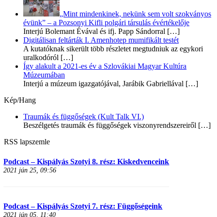
„Mint mindenkinek, nekünk sem volt szokványos
évünk” – a Pozsonyi Kifli polgári társulás évértékelője
Interjú Bolemant Évával és ifj. Papp Sándorral
[…]
Digitálisan feltárták I. Amenhotep mumifikált testét
A kutatóknak sikerült több részletet megtudniuk az egykori
uralkodóról
[…]
Így alakult a 2021-es év a Szlovákiai Magyar Kultúra
Múzeumában
Interjú a múzeum igazgatójával, Jarábik Gabriellával
[…]
Kép/Hang
Traumák és függőségek (Kult Talk VI.)
Beszélgetés traumák és függőségek viszonyrendszereiről
[…]
RSS lapszemle
Podcast – Kispályás Szotyi 8. rész: Kiskedvenceink
2021 jún 25, 09:56
Podcast – Kispályás Szotyi 7. rész: Függőségeink
2021 jún 05, 11:40