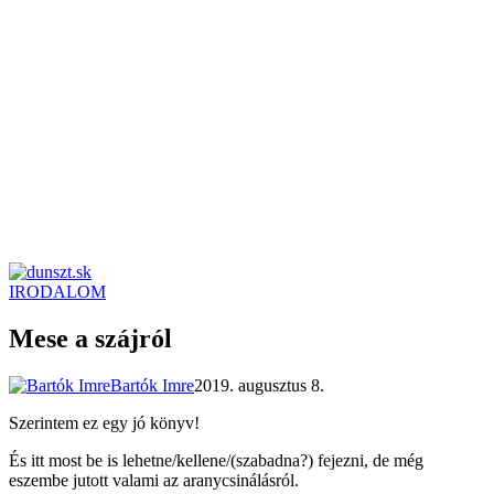
IRODALOM
dunszt.sk
kultmag
Mese a szájról
Bartók Imre
2019. augusztus 8.
Szerintem ez egy jó könyv!
És itt most be is lehetne/kellene/(szabadna?) fejezni, de még
eszembe jutott valami az aranycsinálásról.