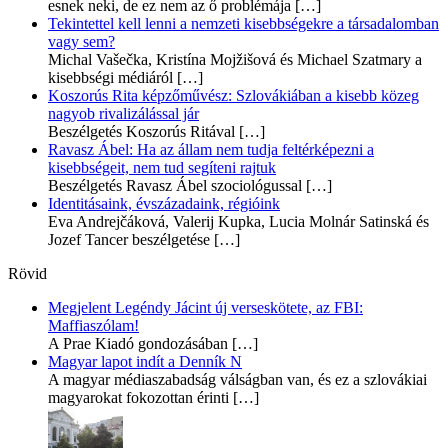
esnek neki, de ez nem az ő problémája
[…]
Tekintettel kell lenni a nemzeti kisebbségekre a társadalomban
vagy sem?
Michal Vašečka, Kristína Mojžišová és Michael Szatmary a
kisebbségi médiáról
[…]
Koszorús Rita képzőművész: Szlovákiában a kisebb közeg
nagyob rivalizálással jár
Beszélgetés Koszorús Ritával
[…]
Ravasz Ábel: Ha az állam nem tudja feltérképezni a
kisebbségeit, nem tud segíteni rajtuk
Beszélgetés Ravasz Ábel szociológussal
[…]
Identitásaink, évszázadaink, régióink
Eva Andrejčáková, Valerij Kupka, Lucia Molnár Satinská és
Jozef Tancer beszélgetése
[…]
Rövid
Megjelent Legéndy Jácint új verseskötete, az FBI:
Maffiaszólam!
A Prae Kiadó gondozásában
[…]
Magyar lapot indít a Denník N
A magyar médiaszabadság válságban van, és ez a szlovákiai
magyarokat fokozottan érinti
[…]