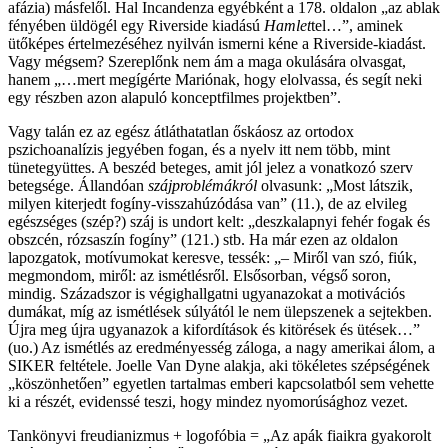
afázia) másfelől. Hal Incandenza egyébként a 178. oldalon „az ablak
fényében üldögél egy Riverside kiadású
Hamlet
tel…”, aminek
ütőképes értelmezéséhez nyilván ismerni kéne a Riverside-kiadást.
Vagy mégsem? Szereplőnk nem ám a maga okulására olvasgat,
hanem „…mert megígérte Mariónak, hogy elolvassa, és segít neki
egy részben azon alapuló konceptfilmes projektben”.
Vagy talán ez az egész átláthatatlan őskáosz az ortodox
pszichoanalízis jegyében fogan, és a nyelv itt nem több, mint
tünetegyüttes. A beszéd beteges, amit jól jelez a vonatkozó szerv
betegsége. Állandóan
szájproblémákról
olvasunk: „Most látszik,
milyen kiterjedt fogíny-visszahúzódása van” (11.), de az elvileg
egészséges (szép?) száj is undort kelt: „deszkalapnyi fehér fogak és
obszcén, rózsaszín fogíny” (121.) stb. Ha már ezen az oldalon
lapozgatok, motívumokat keresve, tessék: „– Miről van szó, fiúk,
megmondom, miről: az ismétlésről. Elsősorban, végső soron,
mindig. Századszor is végighallgatni ugyanazokat a motivációs
dumákat, míg az ismétlések súlyától le nem ülepszenek a sejtekben.
Újra meg újra ugyanazok a kifordítások és kitörések és ütések…”
(uo.) Az ismétlés az eredményesség záloga, a nagy amerikai álom, a
SIKER feltétele. Joelle Van Dyne alakja, aki tökéletes szépségének
„köszönhetően” egyetlen tartalmas emberi kapcsolatból sem vehette
ki a részét, evidenssé teszi, hogy mindez nyomorúsághoz vezet.
Tankönyvi freudianizmus + logofóbia = „Az apák fiaikra gyakorolt