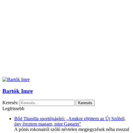
Bartók Imre
Keresés:
Legfrissebb
Bőd Titanilla sportújságíró: „Amikor eljöttem az Új Szóból,
úgy éreztem magam, mint Gagarin”
A pónis rokonairól szóló névtelen megjegyzések néha rosszul