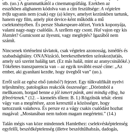
stb. (uo.) A grammatikától a cinematográfiáig. Ezekben az
esszékben alighanem kódolva van a cím feszültsége:
A végtelen
tréfa
ugyanis nem (csak) egy (a) könyv, amelyet kezünkben tartunk,
hanem egy film, amely plot device-ként működik a mű
cselekményében. És persze Shakespeare-idézet, Yorick koponyája,
valami nagy-nagy csalódás. A szellem egy csont.
Hal
vajon egy kis
Ha
m
l
et? Gumicsont az ilyesmi, vagy megfejtés? Igazából nem
számít.
Nincsenek történelmi távlatok, csak végtelen azonosság, ismétlés és
szabadsághiány. ONANizáció, berekeszthetetlen szórakoz(tat)ás,
amely szó szerint halálig tart. (Ez más halál, mint az aranycsinálóké.)
Tökéletes transzparencia van – az egyik további esszé címe: „Az
ember, aki gyanítani kezdte, hogy üvegből van” (uo.).
Erről szól az egész első (utolsó?) fejezet. Egy túlkvalifikált nyelvi
teljesítmény, patologikus reakciók összessége: „Dörömböl a
mellkasom, horgad benne
a jól ismert pánik, ami mindig elfog, ha
félreértenek.
” (12. – kiemelés tőlem: B. I.) Rögzítsük tehát: elemi
vágy van a megértésre, azon keresztül a közösségre, hogy
tartozzunk valahova. És persze ez a vágy csakis csalódást hozhat
magával: „Mostanában nem tudom magam megértetni.” (14.)
Talán mégis van köze mindennek Hamlethez: cselekvésképtelenség
egyfelől, beszédképtelenség (illetve beszédtúlhabzás, dadogás,