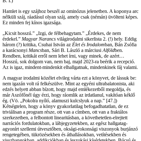
B. I.)
Hamlet is egy szájhoz beszél az ominózus jelenetben. A koponya arc
nélküli száj, ráadásul olyan száj, amely csak (némán) üvölteni képes.
Ez minden fej kínos igazsága.
„Kicsit hosszú.” „Izgi, de félbehagytam.” „Érdekes, de nem
érdekel.”
Magyar Narancs
világirodalmi sikerlista 2. (!) hely. Eddig
három (?) kritika, Csuhai István az
Élet és Irodalom
ban, Bán Zsófia
a karácsonyi
Mancs
ban, Sári B. László a márciusi
Alföld
ben.
Rendben, kritikát erről nem lehet írni, vagy minek, de azért…
Hosszú, sok dolgom van, nem baj, majd 2023-ra beérik a recepció.
Az is igaz, mindent-mindenkit elhallgatnak, mindenkinek fáj valami.
A magyar irodalmi közélet elvileg várta ezt a könyvet, de lássuk be:
nem igazán volt rá felkészülve. Mint az egyéni ultrabalatonista, aki
edzés helyett abban bízott, hogy majd emlékezetből megoldja, és
már Aszófőnél úgy érzi, hogy ráomlik az irdatlanul, vakítóan kéklő
ég. (Vö. „Pokolra nyíló, alamuszi kulcslyuk a nap.” [47.])
Kétségtelen, hogy a könyv gyakorlatilag befogadhatatlan, de ez
triviálisan a program része, ott van a címben, ott van a fraktálos
szerkezetben, a felbontott linearitásban, a követhetetlen-elrejtett
narrációs fordulatokban, a lábjegyzetekben, az egész hallgatag-
agyonírt szellemi útvesztőben, oksági-rokonsági viszonyok burjánzó
rengetegében, tükrözésekben és áthallásokban, vetítésekben és
visszhangokban, addikciókban és leszokási kísérletekben. Búcsú és