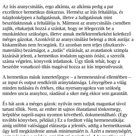
Az írás aranycsinálás, ergo alkímia, az alkímia pedig a par
excellence hermetikus diskurzus. Hermész az írás feltalálója, és
tulajdonképpen a hallgatásnak, illetve a hallgatásnak mint
beszédaktusnak a feltalálója is. Mármost az aranycsinálás csendben
zajlik, eltakarjuk hozzá a szánkat, hogy ne lélegezzük be a
munkánkhoz szükséges, illetve annak melléktermékeként keletkező
mérges gázokat. Azonkívül az aranycsinálást belengi a titok aurája: a
kiskamrában nem fecsegünk. Ez azonban nem teljes (diszkurzív-
materiális) bezártságot, a „tudás” elzárását, az avatatlanok szimpla
kizárását jelenti, a hermetikus irodalom ugyanis óriási, a szerzők
száma végtelen, könyveik irdatlanok. Úgy tűnik tehát, hogy a
beszédre vonatkozó tiltás magával hozza az írás imperatívuszát.
A hermetikus másik ismertetőjegye – a hermeneutával ellentétben –
az input és output rendkívüli aránytalansága. Lényegében a világ
minden tudására és értékes, ritka nyersanyagokra van szükség
minden uncia aranyhoz, ráadásul a siker még ekkor sem garantált.
És hát azok a mérges gázok: nyilván nem tudjuk magunkat távol
tartani tőlük. Nem, az ember itt sajnos óhatatlanul tönkremegy,
leépülése napról-napra nyomon követhető, dokumentálható. (Egy
további könyvben, például.) Ez a fordított világ hermeneutikája:
amíg utóbbit valósággal elárasztja a jelentés, addig a hermetikusnak
úgy kell megküzdenie annak minimumáért is. Azért a mennyiségért,