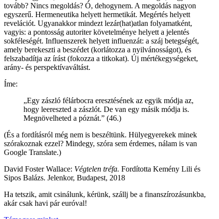
tovább? Nincs megoldás? Ó, dehogynem. A megoldás nagyon
egyszerű. Hermeneutika helyett hermetikát. Megértés helyett
revelációt. Ugyanakkor mindezt lezár(hat)atlan folyamatként,
vagyis: a pontosság autoriter követelménye helyett a jelentés
sokféleségét. Influenszerek helyett influenzát: a száj betegségét,
amely berekeszti a beszédet (korlátozza a nyilvánosságot), és
felszabadítja az írást (fokozza a titkokat). Új mértékegységeket,
arány- és perspektívaváltást.
Íme:
„Egy zászló félárbocra eresztésének az egyik módja az,
hogy leereszted a zászlót. De van egy másik módja is.
Megnövelheted a póznát.” (46.)
(És a fordításról még nem is beszéltünk. Hülyegyerekek minek
szórakoznak ezzel? Mindegy, szóra sem érdemes, nálam is van
Google Translate.)
David Foster Wallace:
Végtelen tréfa.
Fordította Kemény Lili és
Sipos Balázs. Jelenkor, Budapest, 2018
Ha tetszik, amit csinálunk, kérünk, szállj be a finanszírozásunkba,
akár csak havi pár euróval!