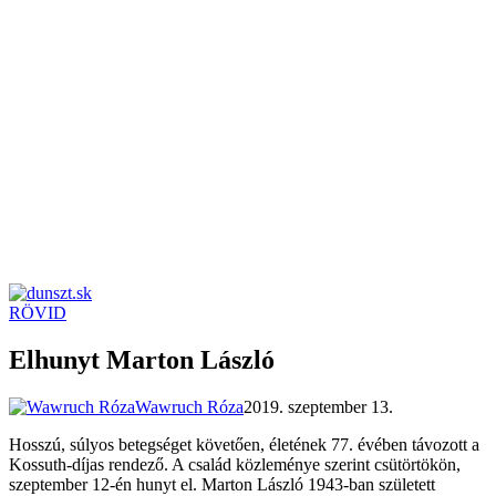
RÖVID
dunszt.sk
kultmag
Elhunyt Marton László
Wawruch Róza
2019. szeptember 13.
Hosszú, súlyos betegséget követően, életének 77. évében távozott a
Kossuth-díjas rendező. A család közleménye szerint csütörtökön,
szeptember 12-én hunyt el. Marton László 1943-ban született