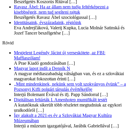
Beszélgetés Koszorús Ritával
[…]
Ravasz Ábel: Ha az állam nem tudja feltérképezni a
kisebbségeit, nem tud segíteni rajtuk
Beszélgetés Ravasz Ábel szociológussal
[…]
Identitásaink, évszázadaink, régióink
Eva Andrejčáková, Valerij Kupka, Lucia Molnár Satinská és
Jozef Tancer beszélgetése
[…]
Rövid
Megjelent Legéndy Jácint új verseskötete, az FBI:
Maffiaszólam!
A Prae Kiadó gondozásában
[…]
Magyar lapot indít a Denník N
A magyar médiaszabadság válságban van, és ez a szlovákiai
magyarokat fokozottan érinti
[…]
„Mint mindenkinek, nekünk sem volt szokványos évünk” – a
Pozsonyi Kifli polgári társulás évértékelője
Interjú Bolemant Évával és ifj. Papp Sándorral
[…]
Digitálisan feltárták I. Amenhotep mumifikált testét
A kutatóknak sikerült több részletet megtudniuk az egykori
uralkodóról
[…]
Így alakult a 2021-es év a Szlovákiai Magyar Kultúra
Múzeumában
Interjú a múzeum igazgatójával, Jarábik Gabriellával
[…]