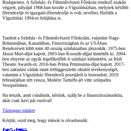
Budapesten. A Színház- és Filmművészeti Főiskola rendező szakán
végzett, pályáját 1968-ban kezdte a Vígszínházban, melynek később
főrendezője és igazgató-főrendezője is volt, nevéhez fűződik a
Vígszínház 1994-es felújítása is.
Tanított a Színház- és Filmművészeti Főiskolán, valamint Nagy-
Britanniában, Kanadában, Finnországban és az USÁban.
Rendezéseit több mint 40 ország színházaiban játszották. 1975-ben
Jászai Mari-díjat kapott, 2003-ban Kossuth-díjjal tüntették ki. 2004-
ben elnyerte az egyik legelőkelőbb ír színházi kitüntetést, az Irish
Theatre Awards-ot. 2016-ban Prima Primissima-díjat kapott. 2017-
ben zaklatási vádak miatt felfüggesztette oktatói tevékenységét,
valamint a Vígszínház főrendezői posztjáról is lemondott. 2019
februárjában tért vissza, Molière Tartuffe-jét vitte színpadra
Veszprémben.
Ha tetszik, amit csinálunk, kérünk, szállj be a finanszírozásunkba,
akár csak havi pár euróval!
Támogass minket
Kérjük, oszd meg, hogy mások is olvashassák: