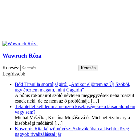
Wawruch Róza
Keresés:
Legfrissebb
Bőd Titanilla sportújságíró: „Amikor eljöttem az Új Szóból,
úgy éreztem magam, mint Gagarin”
A pónis rokonairól szóló névtelen megjegyzések néha rosszul
esnek neki, de ez nem az ő problémája
[…]
Tekintettel kell lenni a nemzeti kisebbségekre a társadalomban
vagy sem?
Michal Vašečka, Kristína Mojžišová és Michael Szatmary a
kisebbségi médiáról
[…]
Koszorús Rita képzőművész: Szlovákiában a kisebb közeg
nagyob rivalizálással jár