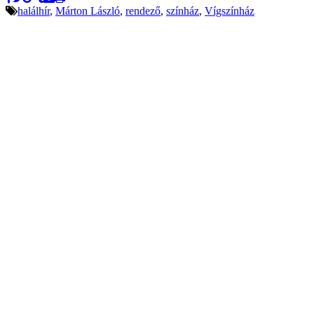
halálhír
,
Márton László
,
rendező
,
színház
,
Vígszínház