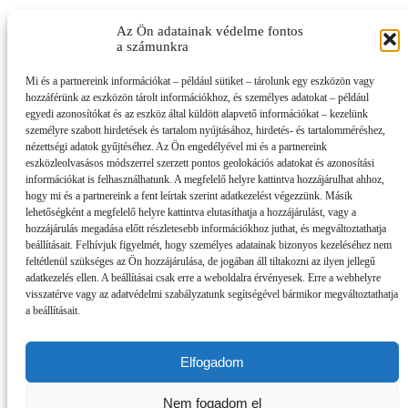
Az Ön adatainak védelme fontos
a számunkra
Mi és a partnereink információkat – például sütiket – tárolunk egy eszközön vagy
hozzáférünk az eszközön tárolt információkhoz, és személyes adatokat – például
egyedi azonosítókat és az eszköz által küldött alapvető információkat – kezelünk
személyre szabott hirdetések és tartalom nyújtásához, hirdetés- és tartalomméréshez,
nézettségi adatok gyűjtéséhez. Az Ön engedélyével mi és a partnereink
eszközleolvasásos módszerrel szerzett pontos geolokációs adatokat és azonosítási
információkat is felhasználhatunk. A megfelelő helyre kattintva hozzájárulhat ahhoz,
hogy mi és a partnereink a fent leírtak szerint adatkezelést végezzünk. Másik
lehetőségként a megfelelő helyre kattintva elutasíthatja a hozzájárulást, vagy a
hozzájárulás megadása előtt részletesebb információkhoz juthat, és megváltoztathatja
beállításait. Felhívjuk figyelmét, hogy személyes adatainak bizonyos kezeléséhez nem
feltétlenül szükséges az Ön hozzájárulása, de jogában áll tiltakozni az ilyen jellegű
adatkezelés ellen. A beállításai csak erre a weboldalra érvényesek. Erre a webhelyre
visszatérve vagy az adatvédelmi szabályzatunk segítségével bármikor megváltoztathatja
a beállításait.
Elfogadom
Impresszum
Partnereink
Nem fogadom el