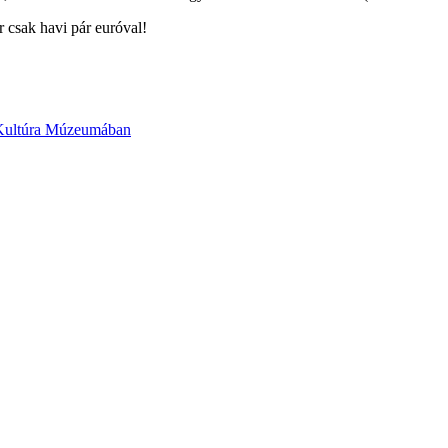
r csak havi pár euróval!
 Kultúra Múzeumában