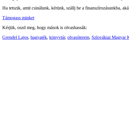
Ha tetszik, amit csinálunk, kérünk, szállj be a finanszírozásunkba, aká
Támogass minket
Kérjük, oszd meg, hogy mások is olvashassák:
Grendel Lajos
,
hagyaték
,
könyvtár
,
olvasóterem
,
Szlovákiai Magyar