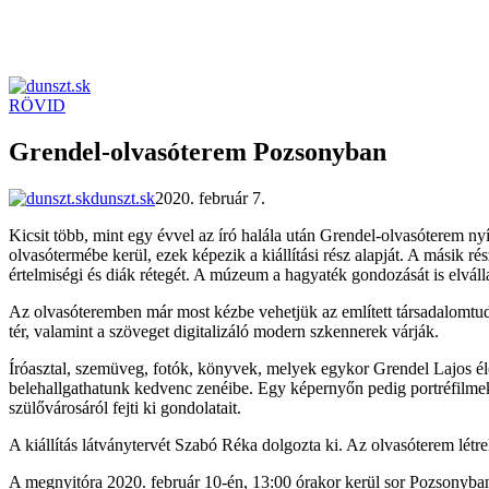
RÖVID
dunszt.sk
kultmag
Grendel-olvasóterem Pozsonyban
dunszt.sk
2020. február 7.
Kicsit több, mint egy évvel az író halála után Grendel-olvasóterem
olvasótermébe kerül, ezek képezik a kiállítási rész alapját. A másik 
értelmiségi és diák rétegét. A múzeum a hagyaték gondozását is elválla
Az olvasóteremben már most kézbe vehetjük az említett társadalomtudo
tér, valamint a szöveget digitalizáló modern szkennerek várják.
Íróasztal, szemüveg, fotók, könyvek, melyek egykor Grendel Lajos élet
belehallgathatunk kedvenc zenéibe. Egy képernyőn pedig portréfilmek
szülővárosáról fejti ki gondolatait.
A kiállítás látványtervét Szabó Réka dolgozta ki. Az olvasóterem létr
A megnyitóra 2020. február 10-én, 13:00 órakor kerül sor Pozsony