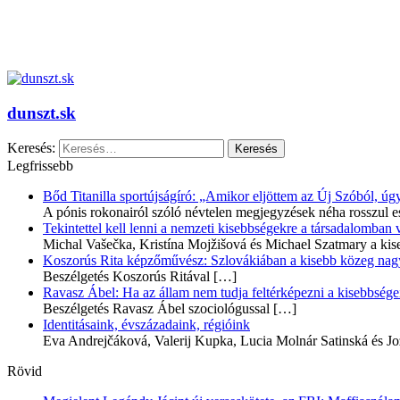
dunszt.sk
Keresés:
Legfrissebb
Bőd Titanilla sportújságíró: „Amikor eljöttem az Új Szóból, 
A pónis rokonairól szóló névtelen megjegyzések néha rosszul e
Tekintettel kell lenni a nemzeti kisebbségekre a társadalomban
Michal Vašečka, Kristína Mojžišová és Michael Szatmary a kis
Koszorús Rita képzőművész: Szlovákiában a kisebb közeg nagyo
Beszélgetés Koszorús Ritával
[…]
Ravasz Ábel: Ha az állam nem tudja feltérképezni a kisebbségeit
Beszélgetés Ravasz Ábel szociológussal
[…]
Identitásaink, évszázadaink, régióink
Eva Andrejčáková, Valerij Kupka, Lucia Molnár Satinská és Jo
Rövid