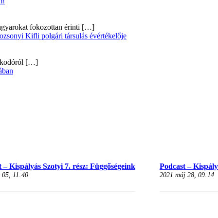
m!
gyarokat fokozottan érinti
[…]
onyi Kifli polgári társulás évértékelője
alkodóról
[…]
ában
 – Kispályás Szotyi 7. rész: Függőségeink
Podcast – Kispályá
 05, 11:40
2021 máj 28, 09:14