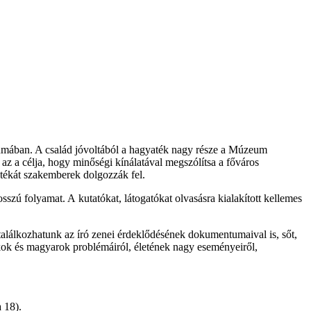
umában. A család jóvoltából a hagyaték nagy része a Múzeum
az a célja, hogy minőségi kínálatával megszólítsa a főváros
yatékát szakemberek dolgozzák fel.
szú folyamat. A kutatókat, látogatókat olvasásra kialakított kellemes
 találkozhatunk az író zenei érdeklődésének dokumentumaival is, sőt,
kok és magyarok problémáiról, életének nagy eseményeiről,
 18).