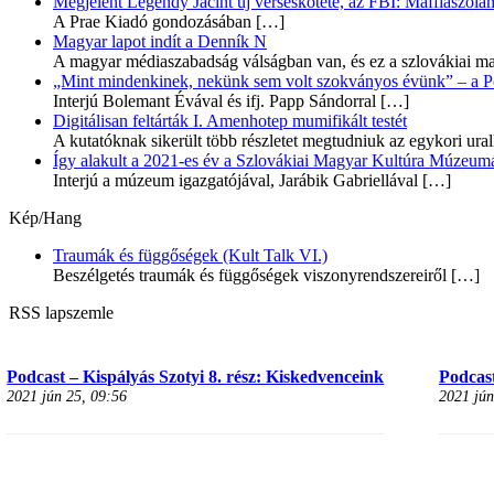
Megjelent Legéndy Jácint új verseskötete, az FBI: Maffiaszóla
A Prae Kiadó gondozásában
[…]
Magyar lapot indít a Denník N
A magyar médiaszabadság válságban van, és ez a szlovákiai ma
„Mint mindenkinek, nekünk sem volt szokványos évünk” – a Pozs
Interjú Bolemant Évával és ifj. Papp Sándorral
[…]
Digitálisan feltárták I. Amenhotep mumifikált testét
A kutatóknak sikerült több részletet megtudniuk az egykori ur
Így alakult a 2021-es év a Szlovákiai Magyar Kultúra Múzeum
Interjú a múzeum igazgatójával, Jarábik Gabriellával
[…]
Kép/Hang
Traumák és függőségek (Kult Talk VI.)
Beszélgetés traumák és függőségek viszonyrendszereiről
[…]
RSS lapszemle
Podcast – Kispályás Szotyi 8. rész: Kiskedvenceink
Podcast
2021 jún 25, 09:56
2021 jún