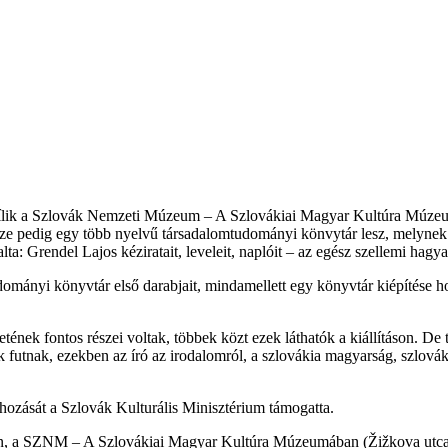
 nyílik a Szlovák Nemzeti Múzeum – A Szlovákiai Magyar Kultúra Múze
része pedig egy több nyelvű társadalomtudományi könvytár lesz, melynek 
lta: Grendel Lajos kéziratait, leveleit, naplóit – az egész szellemi hag
mányi könyvtár első darabjait, mindamellett egy könyvtár kiépítése hos
ének fontos részei voltak, többek közt ezek láthatók a kiállításon. De
 futnak, ezekben az író az irodalomról, a szlovákia magyarság, szlová
ehozását a Szlovák Kulturális Minisztérium támogatta.
ban, a SZNM – A Szlovákiai Magyar Kultúra Múzeumában (Žižkova utca