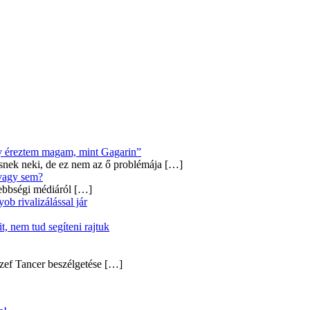
úgy éreztem magam, mint Gagarin”
snek neki, de ez nem az ő problémája
[…]
 vagy sem?
ebbségi médiáról
[…]
b rivalizálással jár
, nem tud segíteni rajtuk
zef Tancer beszélgetése
[…]