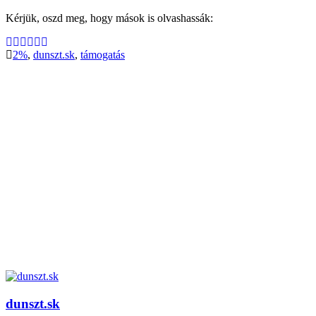
Kérjük, oszd meg, hogy mások is olvashassák:
2%
,
dunszt.sk
,
támogatás
dunszt.sk