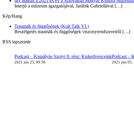
Így alakult a 2021-es év a Szlovákiai Magyar Kultúra Múzeum
Interjú a múzeum igazgatójával, Jarábik Gabriellával
[…]
Kép/Hang
Traumák és függőségek (Kult Talk VI.)
Beszélgetés traumák és függőségek viszonyrendszereiről
[…]
RSS lapszemle
Podcast – Kispályás Szotyi 8. rész: Kiskedvenceink
Podcast – K
2021 jún 25, 09:56
2021 jún 05,