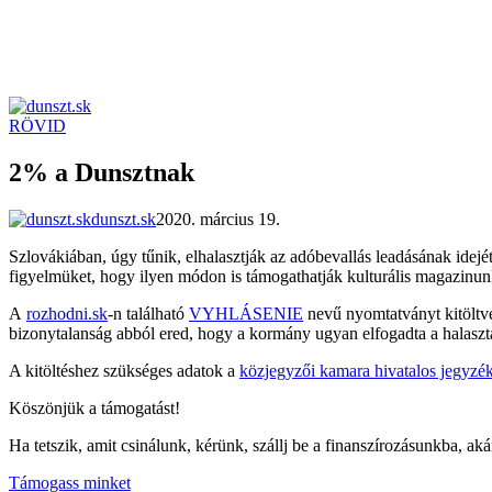
RÖVID
dunszt.sk
kultmag
2% a Dunsztnak
dunszt.sk
2020. március 19.
Szlovákiában, úgy tűnik, elhalasztják az adóbevallás leadásának idejé
figyelmüket, hogy ilyen módon is támogathatják kulturális magazinun
A
rozhodni.sk
-n található
VYHLÁSENIE
nevű nyomtatványt kitöltve t
bizonytalanság abból ered, hogy a kormány ugyan elfogadta a halasztá
A kitöltéshez szükséges adatok a
közjegyzői kamara hivatalos jegyzé
Köszönjük a támogatást!
Ha tetszik, amit csinálunk, kérünk, szállj be a finanszírozásunkba, aká
Támogass minket