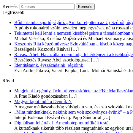
Keresés:
Legfrissebb
Bőd Titanilla sportújságíró: „Amikor eljöttem az Új Szóból, 
A pónis rokonairól szóló névtelen megjegyzések néha rosszul e
Tekintettel kell lenni a nemzeti kisebbségekre a társadalomban
Michal Vašečka, Kristína Mojžišová és Michael Szatmary a kis
Koszorús Rita képzőművész: Szlovákiában a kisebb közeg nagyo
Beszélgetés Koszorús Ritával
[…]
Ravasz Ábel: Ha az állam nem tudja feltérképezni a kisebbségeit
Beszélgetés Ravasz Ábel szociológussal
[…]
Identitásaink, évszázadaink, régióink
Eva Andrejčáková, Valerij Kupka, Lucia Molnár Satinská és Jo
Rövid
Megjelent Legéndy Jácint új verseskötete, az FBI: Maffiaszóla
A Prae Kiadó gondozásában
[…]
Magyar lapot indít a Denník N
A magyar médiaszabadság válságban van, és ez a szlovákiai ma
„Mint mindenkinek, nekünk sem volt szokványos évünk” – a Pozs
Interjú Bolemant Évával és ifj. Papp Sándorral
[…]
Digitálisan feltárták I. Amenhotep mumifikált testét
A kutatóknak sikerült több részletet megtudniuk az egykori ur