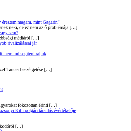
úgy éreztem magam, mint Gagarin”
snek neki, de ez nem az ő problémája
[…]
 vagy sem?
ebbségi médiáról
[…]
b rivalizálással jár
, nem tud segíteni rajtuk
zef Tancer beszélgetése
[…]
m!
gyarokat fokozottan érinti
[…]
onyi Kifli polgári társulás évértékelője
alkodóról
[…]