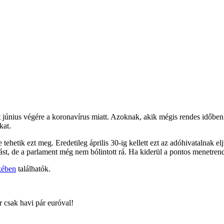
t június végére a koronavírus miatt. Azoknak, akik mégis rendes időben
kat.
ehetik ezt meg. Eredetileg április 30-ig kellett ezt az adóhivatalnak elj
st, de a parlament még nem bólintott rá. Ha kiderül a pontos menetrend
kében
találhatók.
r csak havi pár euróval!