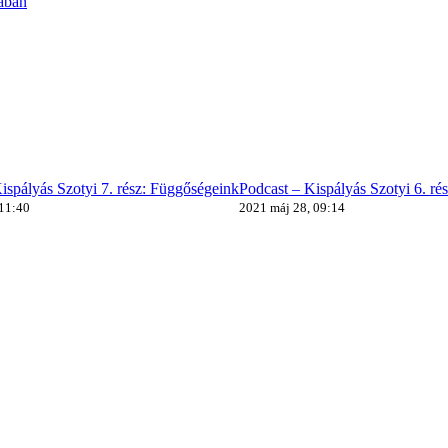
ában
ispályás Szotyi 7. rész: Függőségeink
Podcast – Kispályás Szotyi 6. ré
 11:40
2021 máj 28, 09:14