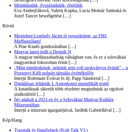
Identitásaink, évszázadaink, régióink
Eva Andrejčáková, Valerij Kupka, Lucia Molnár Satinská és
Jozef Tancer beszélgetése
[…]
Rövid
Megjelent Legéndy Jácint új verseskötete, az FBI:
Maffiaszólam!
A Prae Kiadó gondozásában
[…]
Magyar lapot indít a Denník N
A magyar médiaszabadság válságban van, és ez a szlovákiai
magyarokat fokozottan érinti
[…]
„Mint mindenkinek, nekünk sem volt szokványos évünk” – a
Pozsonyi Kifli polgári társulás évértékelője
Interjú Bolemant Évával és ifj. Papp Sándorral
[…]
Digitálisan feltárták I. Amenhotep mumifikált testét
A kutatóknak sikerült több részletet megtudniuk az egykori
uralkodóról
[…]
Így alakult a 2021-es év a Szlovákiai Magyar Kultúra
Múzeumában
Interjú a múzeum igazgatójával, Jarábik Gabriellával
[…]
Kép/Hang
Traumák és függőségek (Kult Talk VI.)