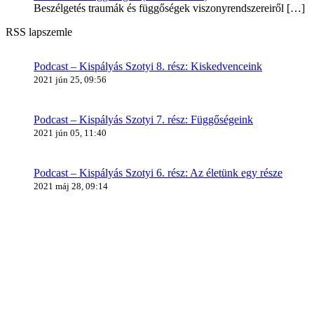
Beszélgetés traumák és függőségek viszonyrendszereiről
[…]
RSS lapszemle
Podcast – Kispályás Szotyi 8. rész: Kiskedvenceink
2021 jún 25, 09:56
Podcast – Kispályás Szotyi 7. rész: Függőségeink
2021 jún 05, 11:40
Podcast – Kispályás Szotyi 6. rész: Az életünk egy része
2021 máj 28, 09:14