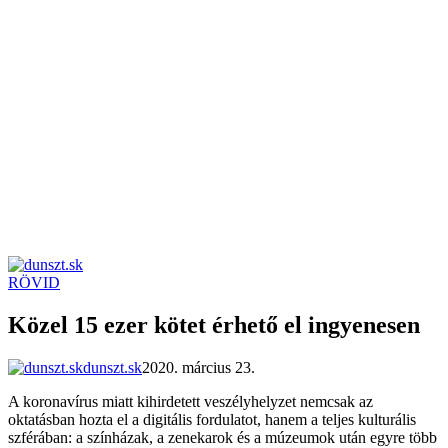
RÖVID
dunszt.sk
kultmag
Közel 15 ezer kötet érhető el ingyenesen
dunszt.sk
2020. március 23.
A koronavírus miatt kihirdetett veszélyhelyzet nemcsak az
oktatásban hozta el a digitális fordulatot, hanem a teljes kulturális
szférában: a színházak, a zenekarok és a múzeumok után egyre több