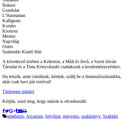
Balassi
Gondolat
L’Harmattan
Kalligram
Kortárs
Kronosz
Mentor
Napvilág
Osiris
Szaktudás Kiadó Ház
A következő körben a Kriterion, a Múlt és Jövő, a Szent István
Társulat és a Tinta Könyvkiadó csatlakozik a kezdeményezéshez.
Ha tetszik, amit csinálunk, kérünk, szállj be a finanszírozásunkba,
akár csak havi pár euróval!
Támogass minket
Kérjük, oszd meg, hogy mások is olvashassák:
adatbázis
,
Arcanum
,
folyóirat
,
ingyenes
,
szakkönyv
,
Szaktárs