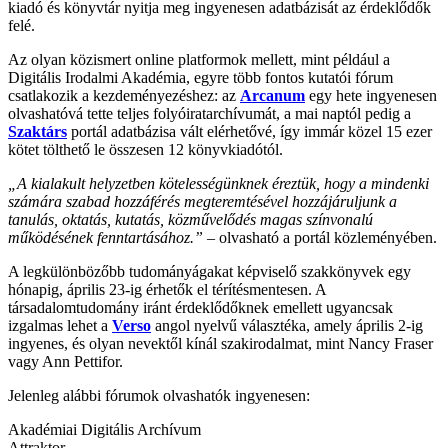
kiadó és könyvtár nyitja meg ingyenesen adatbázisát az érdeklődők
felé.
Az olyan közismert online platformok mellett, mint például a
Digitális Irodalmi Akadémia, egyre több fontos kutatói fórum
csatlakozik a kezdeményezéshez: az
Arcanum
egy hete ingyenesen
olvashatóvá tette teljes folyóiratarchívumát, a mai naptól pedig a
Szaktárs
portál adatbázisa vált elérhetővé, így immár közel 15 ezer
kötet tölthető le összesen 12 könyvkiadótól.
„A kialakult helyzetben kötelességünknek éreztük, hogy a mindenki
számára szabad hozzáférés megteremtésével hozzájáruljunk a
tanulás, oktatás, kutatás, közművelődés magas színvonalú
működésének fenntartásához.”
– olvasható a portál közleményében.
A legkülönbözőbb tudományágakat képviselő szakkönyvek egy
hónapig, április 23-ig érhetők el térítésmentesen. A
társadalomtudomány iránt érdeklődőknek emellett ugyancsak
izgalmas lehet a
Verso
angol nyelvű választéka, amely április 2-ig
ingyenes, és olyan nevektől kínál szakirodalmat, mint Nancy Fraser
vagy Ann Pettifor.
Jelenleg alábbi fórumok olvashatók ingyenesen:
Akadémiai Digitális Archívum
Attraktor