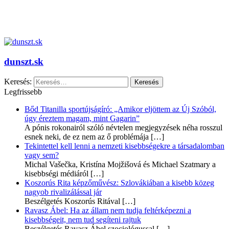
dunszt.sk
Keresés:
Legfrissebb
Bőd Titanilla sportújságíró: „Amikor eljöttem az Új Szóból,
úgy éreztem magam, mint Gagarin”
A pónis rokonairól szóló névtelen megjegyzések néha rosszul
esnek neki, de ez nem az ő problémája
[…]
Tekintettel kell lenni a nemzeti kisebbségekre a társadalomban
vagy sem?
Michal Vašečka, Kristína Mojžišová és Michael Szatmary a
kisebbségi médiáról
[…]
Koszorús Rita képzőművész: Szlovákiában a kisebb közeg
nagyob rivalizálással jár
Beszélgetés Koszorús Ritával
[…]
Ravasz Ábel: Ha az állam nem tudja feltérképezni a
kisebbségeit, nem tud segíteni rajtuk
Beszélgetés Ravasz Ábel szociológussal
[…]