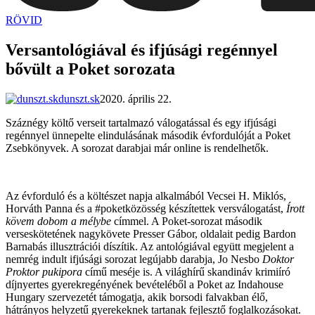
RÖVID
dunszt.sk
kultmag
Versantológiával és ifjúsági regénnyel
bővült a Poket sorozata
dunszt.sk
2020. április 22.
Száznégy költő verseit tartalmazó válogatással és egy ifjúsági
regénnyel ünnepelte elindulásának második évfordulóját a Poket
Zsebkönyvek. A sorozat darabjai már online is rendelhetők.
Az évforduló és a költészet napja alkalmából Vecsei H. Miklós,
Horváth Panna és a #poketközösség készítettek versválogatást,
Írott
kövem dobom a mélybe
címmel. A Poket-sorozat második
verseskötetének nagykövete Presser Gábor, oldalait pedig Bardon
Barnabás illusztrációi díszítik. Az antológiával együtt megjelent a
nemrég indult ifjúsági sorozat legújabb darabja, Jo Nesbo
Doktor
Proktor pukipora
című meséje is. A világhírű skandináv krimiíró
díjnyertes gyerekregényének bevételéből a Poket az Indahouse
Hungary szervezetét támogatja, akik borsodi falvakban élő,
hátrányos helyzetű gyerekeknek tartanak fejlesztő foglalkozásokat.