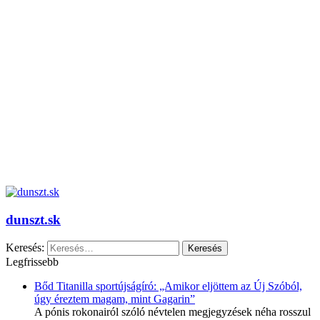
dunszt.sk
Keresés:
Legfrissebb
Bőd Titanilla sportújságíró: „Amikor eljöttem az Új Szóból,
úgy éreztem magam, mint Gagarin”
A pónis rokonairól szóló névtelen megjegyzések néha rosszul