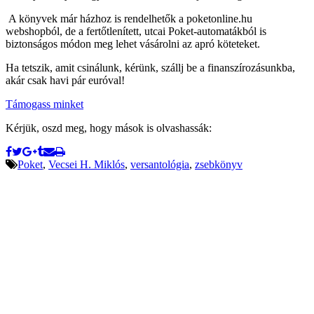
A könyvek már házhoz is rendelhetők a poketonline.hu
webshopból, de a fertőtlenített, utcai Poket-automatákból is
biztonságos módon meg lehet vásárolni az apró köteteket.
Ha tetszik, amit csinálunk, kérünk, szállj be a finanszírozásunkba,
akár csak havi pár euróval!
Támogass minket
Kérjük, oszd meg, hogy mások is olvashassák:
Poket
,
Vecsei H. Miklós
,
versantológia
,
zsebkönyv