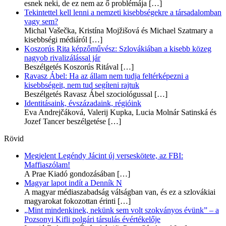
esnek neki, de ez nem az ő problémája
[…]
Tekintettel kell lenni a nemzeti kisebbségekre a társadalomban
vagy sem?
Michal Vašečka, Kristína Mojžišová és Michael Szatmary a
kisebbségi médiáról
[…]
Koszorús Rita képzőművész: Szlovákiában a kisebb közeg
nagyob rivalizálással jár
Beszélgetés Koszorús Ritával
[…]
Ravasz Ábel: Ha az állam nem tudja feltérképezni a
kisebbségeit, nem tud segíteni rajtuk
Beszélgetés Ravasz Ábel szociológussal
[…]
Identitásaink, évszázadaink, régióink
Eva Andrejčáková, Valerij Kupka, Lucia Molnár Satinská és
Jozef Tancer beszélgetése
[…]
Rövid
Megjelent Legéndy Jácint új verseskötete, az FBI:
Maffiaszólam!
A Prae Kiadó gondozásában
[…]
Magyar lapot indít a Denník N
A magyar médiaszabadság válságban van, és ez a szlovákiai
magyarokat fokozottan érinti
[…]
„Mint mindenkinek, nekünk sem volt szokványos évünk” – a
Pozsonyi Kifli polgári társulás évértékelője