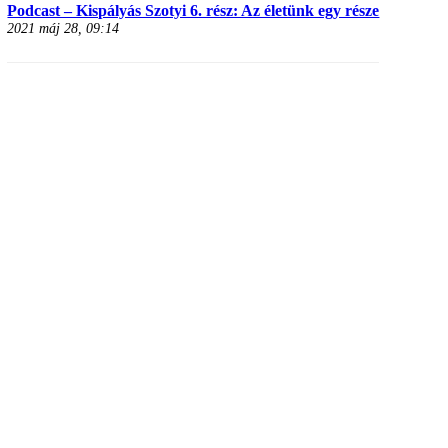
Podcast – Kispályás Szotyi 6. rész: Az életünk egy része
2021 máj 28, 09:14