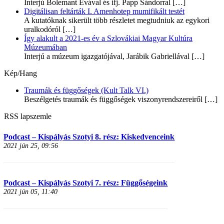
Interjú Bolemant Évával és ifj. Papp Sándorral
[…]
Digitálisan feltárták I. Amenhotep mumifikált testét
A kutatóknak sikerült több részletet megtudniuk az egykori
uralkodóról
[…]
Így alakult a 2021-es év a Szlovákiai Magyar Kultúra
Múzeumában
Interjú a múzeum igazgatójával, Jarábik Gabriellával
[…]
Kép/Hang
Traumák és függőségek (Kult Talk VI.)
Beszélgetés traumák és függőségek viszonyrendszereiről
[…]
RSS lapszemle
Podcast – Kispályás Szotyi 8. rész: Kiskedvenceink
2021 jún 25, 09:56
Podcast – Kispályás Szotyi 7. rész: Függőségeink
2021 jún 05, 11:40