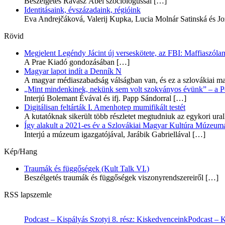
Beszélgetés Ravasz Ábel szociológussal
[…]
Identitásaink, évszázadaink, régióink
Eva Andrejčáková, Valerij Kupka, Lucia Molnár Satinská és Jo
Rövid
Megjelent Legéndy Jácint új verseskötete, az FBI: Maffiaszóla
A Prae Kiadó gondozásában
[…]
Magyar lapot indít a Denník N
A magyar médiaszabadság válságban van, és ez a szlovákiai ma
„Mint mindenkinek, nekünk sem volt szokványos évünk” – a Pozs
Interjú Bolemant Évával és ifj. Papp Sándorral
[…]
Digitálisan feltárták I. Amenhotep mumifikált testét
A kutatóknak sikerült több részletet megtudniuk az egykori ur
Így alakult a 2021-es év a Szlovákiai Magyar Kultúra Múzeum
Interjú a múzeum igazgatójával, Jarábik Gabriellával
[…]
Kép/Hang
Traumák és függőségek (Kult Talk VI.)
Beszélgetés traumák és függőségek viszonyrendszereiről
[…]
RSS lapszemle
Podcast – Kispályás Szotyi 8. rész: Kiskedvenceink
Podcast – K