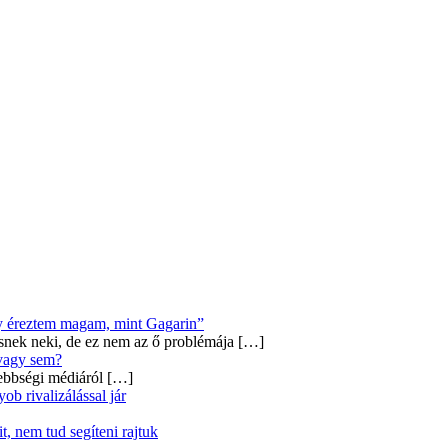
úgy éreztem magam, mint Gagarin”
snek neki, de ez nem az ő problémája
[…]
 vagy sem?
ebbségi médiáról
[…]
b rivalizálással jár
, nem tud segíteni rajtuk