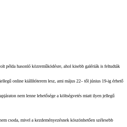
olt példa hasonló közreműködésre, ahol kisebb galériák is feltudták
llegű online kiállítóterem lesz, ami május 22– től június 19-ig érhető
apjáraton nem lenne lehetősége a költségvetés miatt ilyen jellegű
 ami nem csoda, mivel a kezdeményezésnek köszönhetően szélesebb