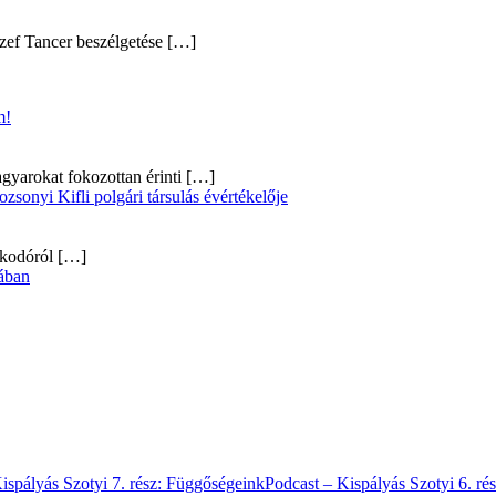
zef Tancer beszélgetése
[…]
m!
gyarokat fokozottan érinti
[…]
onyi Kifli polgári társulás évértékelője
alkodóról
[…]
ában
ispályás Szotyi 7. rész: Függőségeink
Podcast – Kispályás Szotyi 6. ré