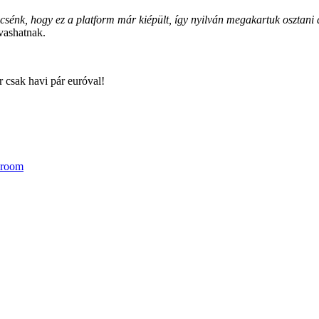
énk, hogy ez a platform már kiépült, így nyilván megakartuk osztani 
vashatnak.
r csak havi pár euróval!
 room