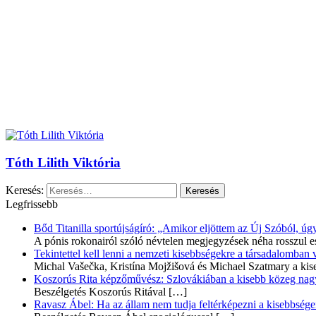
Tóth Lilith Viktória
Keresés:
Legfrissebb
Bőd Titanilla sportújságíró: „Amikor eljöttem az Új Szóból, 
A pónis rokonairól szóló névtelen megjegyzések néha rosszul e
Tekintettel kell lenni a nemzeti kisebbségekre a társadalomban
Michal Vašečka, Kristína Mojžišová és Michael Szatmary a kis
Koszorús Rita képzőművész: Szlovákiában a kisebb közeg nagyo
Beszélgetés Koszorús Ritával
[…]
Ravasz Ábel: Ha az állam nem tudja feltérképezni a kisebbségeit