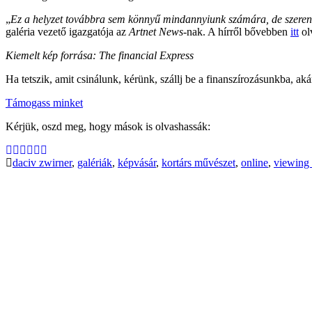
„
Ez a helyzet továbbra sem könnyű mindannyiunk számára, de szerencs
galéria vezető igazgatója az
Artnet News
-nak. A hírről bővebben
itt
ol
Kiemelt kép forrása: The financial Express
Ha tetszik, amit csinálunk, kérünk, szállj be a finanszírozásunkba, aká
Támogass minket
Kérjük, oszd meg, hogy mások is olvashassák:
daciv zwirner
,
galériák
,
képvásár
,
kortárs művészet
,
online
,
viewing