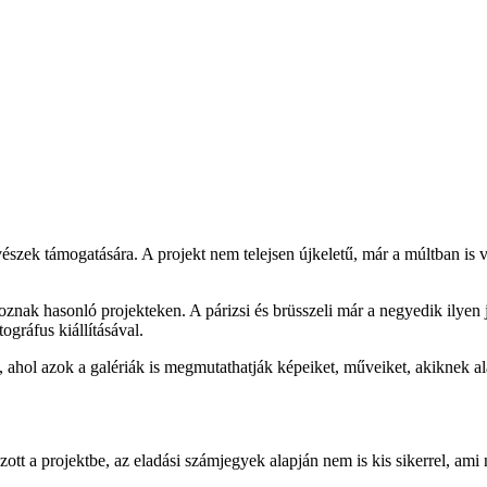
szek támogatására. A projekt nem telejsen újkeletű, már a múltban is v
znak hasonló projekteken. A párizsi és brüsszeli már a negyedik ilyen je
ográfus kiállításával.
, ahol azok a galériák is megmutathatják képeiket, műveiket, akiknek al
kozott a projektbe, az eladási számjegyek alapján nem is kis sikerrel,