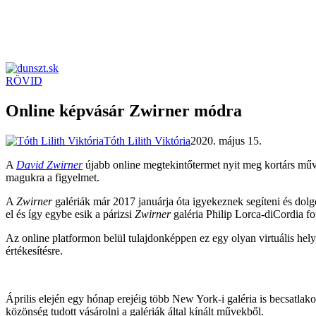
RÖVID
dunszt.sk
kultmag
Online képvásár Zwirner módra
Tóth Lilith Viktória
2020. május 15.
A
David Zwirner
újabb online megtekintőtermet nyit meg kortárs művé
magukra a figyelmet.
A
Zwirner
galériák már 2017 januárja óta igyekeznek segíteni és dolgo
el és így egybe esik a párizsi
Zwirner
galéria Philip Lorca-diCordia fot
Az online platformon belül tulajdonképpen ez egy olyan virtuális hely
értékesítésre.
Április elején egy hónap erejéig több New York-i galéria is becsatla
közönség tudott vásárolni a galériák által kínált művekből.