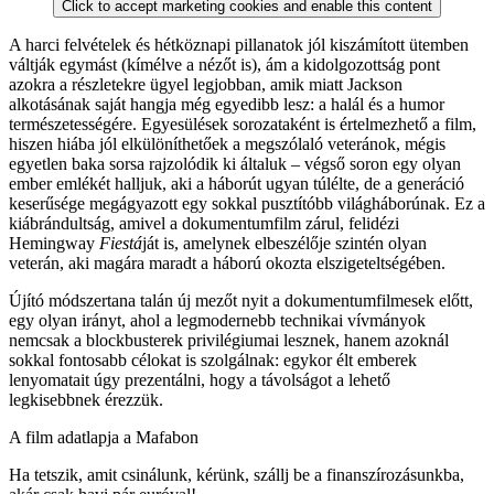
Click to accept marketing cookies and enable this content
A harci felvételek és hétköznapi pillanatok jól kiszámított ütemben
váltják egymást (kímélve a nézőt is), ám a kidolgozottság pont
azokra a részletekre ügyel legjobban, amik miatt Jackson
alkotásának saját hangja még egyedibb lesz: a halál és a humor
természetességére. Egyesülések sorozataként is értelmezhető a film,
hiszen hiába jól elkülöníthetőek a megszólaló veteránok, mégis
egyetlen baka sorsa rajzolódik ki általuk – végső soron egy olyan
ember emlékét halljuk, aki a háborút ugyan túlélte, de a generáció
keserűsége megágyazott egy sokkal pusztítóbb világháborúnak. Ez a
kiábrándultság, amivel a dokumentumfilm zárul, felidézi
Hemingway
Fiestá
ját is, amelynek elbeszélője szintén olyan
veterán, aki magára maradt a háború okozta elszigeteltségében.
Újító módszertana talán új mezőt nyit a dokumentumfilmesek előtt,
egy olyan irányt, ahol a legmodernebb technikai vívmányok
nemcsak a blockbusterek privilégiumai lesznek, hanem azoknál
sokkal fontosabb célokat is szolgálnak: egykor élt emberek
lenyomatait úgy prezentálni, hogy a távolságot a lehető
legkisebbnek érezzük.
A film adatlapja a Mafabon
Ha tetszik, amit csinálunk, kérünk, szállj be a finanszírozásunkba,