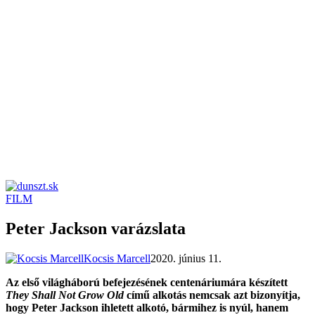
FILM
dunszt.sk
kultmag
Peter Jackson varázslata
Kocsis Marcell
2020. június 11.
Az első világháború befejezésének centenáriumára készített
They Shall Not Grow Old
című alkotás nemcsak azt bizonyítja,
hogy Peter Jackson ihletett alkotó, bármihez is nyúl, hanem