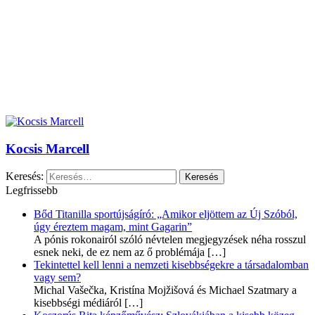
Kocsis Marcell
Keresés:
Legfrissebb
Bőd Titanilla sportújságíró: „Amikor eljöttem az Új Szóból,
úgy éreztem magam, mint Gagarin”
A pónis rokonairól szóló névtelen megjegyzések néha rosszul
esnek neki, de ez nem az ő problémája
[…]
Tekintettel kell lenni a nemzeti kisebbségekre a társadalomban
vagy sem?
Michal Vašečka, Kristína Mojžišová és Michael Szatmary a
kisebbségi médiáról
[…]