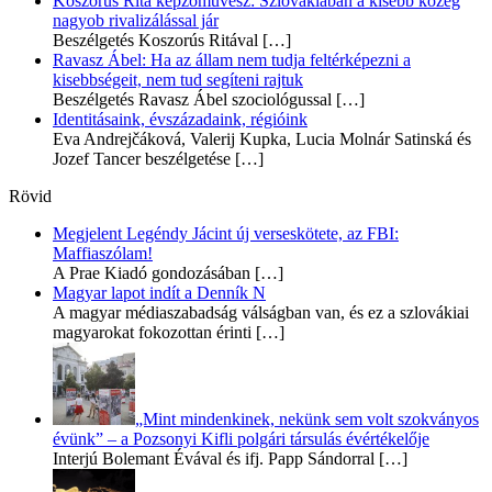
Koszorús Rita képzőművész: Szlovákiában a kisebb közeg
nagyob rivalizálással jár
Beszélgetés Koszorús Ritával
[…]
Ravasz Ábel: Ha az állam nem tudja feltérképezni a
kisebbségeit, nem tud segíteni rajtuk
Beszélgetés Ravasz Ábel szociológussal
[…]
Identitásaink, évszázadaink, régióink
Eva Andrejčáková, Valerij Kupka, Lucia Molnár Satinská és
Jozef Tancer beszélgetése
[…]
Rövid
Megjelent Legéndy Jácint új verseskötete, az FBI:
Maffiaszólam!
A Prae Kiadó gondozásában
[…]
Magyar lapot indít a Denník N
A magyar médiaszabadság válságban van, és ez a szlovákiai
magyarokat fokozottan érinti
[…]
„Mint mindenkinek, nekünk sem volt szokványos
évünk” – a Pozsonyi Kifli polgári társulás évértékelője
Interjú Bolemant Évával és ifj. Papp Sándorral
[…]