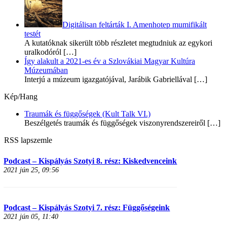
Digitálisan feltárták I. Amenhotep mumifikált
testét
A kutatóknak sikerült több részletet megtudniuk az egykori
uralkodóról
[…]
Így alakult a 2021-es év a Szlovákiai Magyar Kultúra
Múzeumában
Interjú a múzeum igazgatójával, Jarábik Gabriellával
[…]
Kép/Hang
Traumák és függőségek (Kult Talk VI.)
Beszélgetés traumák és függőségek viszonyrendszereiről
[…]
RSS lapszemle
Podcast – Kispályás Szotyi 8. rész: Kiskedvenceink
2021 jún 25, 09:56
Podcast – Kispályás Szotyi 7. rész: Függőségeink
2021 jún 05, 11:40