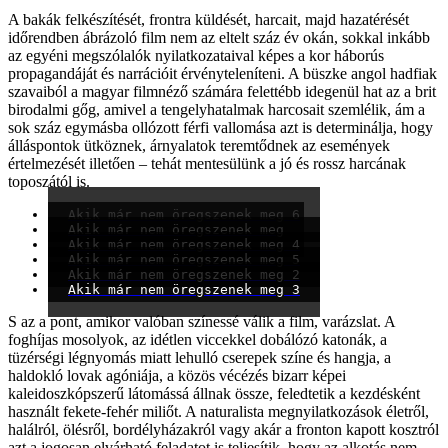
A bakák felkészítését, frontra küldését, harcait, majd hazatérését
időrendben ábrázoló film nem az eltelt száz év okán, sokkal inkább
az egyéni megszólalók nyilatkozataival képes a kor háborús
propagandáját és narrációit érvényteleníteni. A büszke angol hadfiak
szavaiból a magyar filmnéző számára felettébb idegenül hat az a brit
birodalmi gőg, amivel a tengelyhatalmak harcosait szemlélik, ám a
sok száz egymásba ollózott férfi vallomása azt is determinálja, hogy
álláspontok ütköznek, árnyalatok teremtődnek az események
értelmezését illetően – tehát mentesülünk a jó és rossz harcának
toposzától is.
Akik már nem öregszenek meg 6
Akik már nem öregszenek meg
Akik már nem öregszenek meg 4
Akik már nem öregszenek meg 5
Akik már nem öregszenek meg 2
Akik már nem öregszenek meg 3
S az a pont, amikor valóban színessé válik a film, varázslat. A
foghíjas mosolyok, az idétlen viccekkel dobálózó katonák, a
tüzérségi légnyomás miatt lehulló cserepek színe és hangja, a
haldokló lovak agóniája, a közös vécézés bizarr képei
kaleidoszkópszerű látomássá állnak össze, feledtetik a kezdésként
használt fekete-fehér miliőt. A naturalista megnyilatkozások életről,
halálról, ölésről, bordélyházakról vagy akár a fronton kapott kosztról
azt a jogosan elvárható feladatot is teljesítik, hogy az alkotás nem