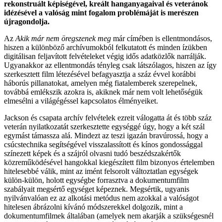
rekonstruált képiségével, kreált hanganyagaival és veteránok
idézésével a valóság mint fogalom problémáját is merészen
újragondolja.
Az
Akik már nem öregszenek meg
már címében is ellentmondásos,
hiszen a különböző archívumokból felkutatott és minden ízükben
digitálisan feljavított felvételeket végig idős adatközlők narrálják.
Ugyanakkor az ellentmondás tényleg csak látszólagos, hiszen az így
szerkesztett film létezésével befagyasztja a száz évvel korábbi
háborús pillanatokat, amelyen még fiatalemberek szerepelnek,
továbbá emlékszik azokra is, akiknek már nem volt lehetőségük
elmesélni a világégéssel kapcsolatos élményeiket.
Jackson és csapata archív felvételek ezreit válogatta át és több száz
veterán nyilatkozatát szerkesztette egységgé úgy, hogy a két szál
egymást támassza alá. Mindezt az teszi igazán bravúrossá, hogy a
csúcstechnika segítségével visszalassított és kínos gondossággal
színezett képek és a szájról olvasni tudó beszédszakértők
közreműködésével hangokkal kiegészített film bizonyos értelemben
hitelesebbé válik, mint az imént felsorolt változtatlan egységek
külön-külön, holott egységbe forrasztva a dokumentumfilm
szabályait megsértő egységet képeznek. Megsértik, ugyanis
nyilvánvalóan ez az alkotási metódus nem azokkal a valóságot
hitelesen ábrázolni kívánó módszerekkel dolgozik, mint a
dokumentumfilmek általában (amelyek nem akarják a szükségesnél