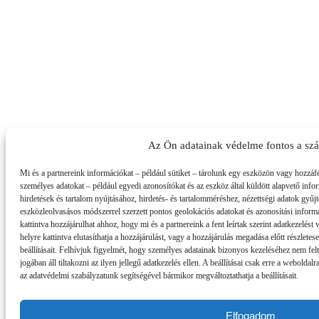
Az Ön adatainak védelme fontos a sz
Mi és a partnereink információkat – például sütiket – tárolunk egy eszközön vagy hozzáf
személyes adatokat – például egyedi azonosítókat és az eszköz által küldött alapvető inf
hirdetések és tartalom nyújtásához, hirdetés- és tartalomméréshez, nézettségi adatok gyű
eszközleolvasásos módszerrel szerzett pontos geolokációs adatokat és azonosítási informá
kattintva hozzájárulhat ahhoz, hogy mi és a partnereink a fent leírtak szerint adatkezelés
helyre kattintva elutasíthatja a hozzájárulást, vagy a hozzájárulás megadása előtt részlete
beállításait. Felhívjuk figyelmét, hogy személyes adatainak bizonyos kezeléséhez nem fel
jogában áll tiltakozni az ilyen jellegű adatkezelés ellen. A beállításai csak erre a webold
az adatvédelmi szabályzatunk segítségével bármikor megváltoztathatja a beállításait.
Elfogadom