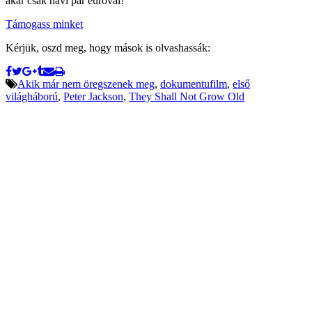
akár csak havi pár euróval!
Támogass minket
Kérjük, oszd meg, hogy mások is olvashassák:
Akik már nem öregszenek meg
,
dokumentufilm
,
első
világháború
,
Peter Jackson
,
They Shall Not Grow Old