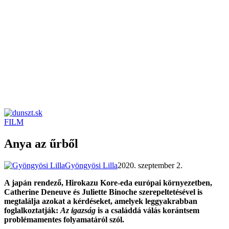
FILM
dunszt.sk
kultmag
Anya az űrből
Gyöngyösi Lilla
2020. szeptember 2.
A japán rendező, Hirokazu Kore-eda európai környezetben,
Catherine Deneuve és Juliette Binoche szerepeltetésével is
megtalálja azokat a kérdéseket, amelyek leggyakrabban
foglalkoztatják:
Az igazság
is a családdá válás korántsem
problémamentes folyamatáról szól.