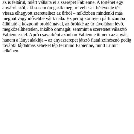
az is feltárul, miért vállalta el a szerepet Fabienne. A történet egy
anyáról szól, aki sosem öregszik meg, mivel csak hétévente tér
vissza elhagyott szeretteihez az űrből – miközben mindenki más
meghal vagy idősebbé válik nála. Ez pedig könnyen párhuzamba
állítható a központi problémával, az örökké az űr távolában lévő,
megközelíthetetlen, inkább önmagát, semmint a szeretetet választó
Fabienne-nel. Apró csavarként azonban Fabienne itt nem az anyát,
hanem a lányt alakítja – az anyaszerepet játszó fiatal színésznő pedig
további fájdalmas sebeket tép fel mind Fabienne, mind Lumir
lelkében.