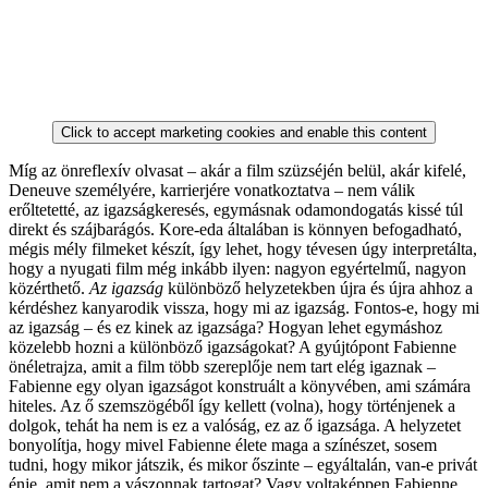
Click to accept marketing cookies and enable this content
Míg az önreflexív olvasat – akár a film szüzséjén belül, akár kifelé,
Deneuve személyére, karrierjére vonatkoztatva – nem válik
erőltetetté, az igazságkeresés, egymásnak odamondogatás kissé túl
direkt és szájbarágós. Kore-eda általában is könnyen befogadható,
mégis mély filmeket készít, így lehet, hogy tévesen úgy interpretálta,
hogy a nyugati film még inkább ilyen: nagyon egyértelmű, nagyon
közérthető.
Az igazság
különböző helyzetekben újra és újra ahhoz a
kérdéshez kanyarodik vissza, hogy mi az igazság. Fontos-e, hogy mi
az igazság – és ez kinek az igazsága? Hogyan lehet egymáshoz
közelebb hozni a különböző igazságokat? A gyújtópont Fabienne
önéletrajza, amit a film több szereplője nem tart elég igaznak –
Fabienne egy olyan igazságot konstruált a könyvében, ami számára
hiteles. Az ő szemszögéből így kellett (volna), hogy történjenek a
dolgok, tehát ha nem is ez a valóság, ez az ő igazsága. A helyzetet
bonyolítja, hogy mivel Fabienne élete maga a színészet, sosem
tudni, hogy mikor játszik, és mikor őszinte – egyáltalán, van-e privát
énje, amit nem a vászonnak tartogat? Vagy voltaképpen Fabienne