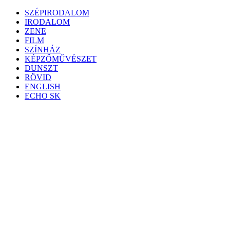
Skip
SZÉPIRODALOM
to
IRODALOM
content
ZENE
FILM
SZÍNHÁZ
KÉPZŐMŰVÉSZET
DUNSZT
RÖVID
ENGLISH
ECHO SK