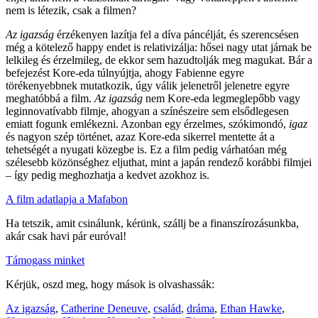
nem is létezik, csak a filmen?
Az igazság
érzékenyen lazítja fel a díva páncélját, és szerencsésen
még a kötelező happy endet is relativizálja: hősei nagy utat járnak be
lelkileg és érzelmileg, de ekkor sem hazudtolják meg magukat. Bár a
befejezést Kore-eda túlnyújtja, ahogy Fabienne egyre
törékenyebbnek mutatkozik, úgy válik jelenetről jelenetre egyre
meghatóbbá a film.
Az igazság
nem Kore-eda legmeglepőbb vagy
leginnovatívabb filmje, ahogyan a színészeire sem elsődlegesen
emiatt fogunk emlékezni. Azonban egy érzelmes, szókimondó,
igaz
és nagyon szép történet, azaz Kore-eda sikerrel mentette át a
tehetségét a nyugati közegbe is. Ez a film pedig várhatóan még
szélesebb közönséghez eljuthat, mint a japán rendező korábbi filmjei
– így pedig meghozhatja a kedvet azokhoz is.
A film adatlapja a Mafabon
Ha tetszik, amit csinálunk, kérünk, szállj be a finanszírozásunkba,
akár csak havi pár euróval!
Támogass minket
Kérjük, oszd meg, hogy mások is olvashassák:
Az igazság
,
Catherine Deneuve
,
család
,
dráma
,
Ethan Hawke
,