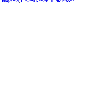
filmpremier
,
Hirokazu Koreeda
,
Juliette Binoche