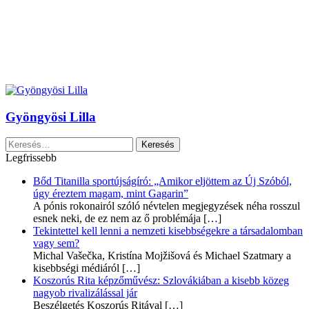
Gyöngyösi Lilla
Keresés:
Legfrissebb
Bőd Titanilla sportújságíró: „Amikor eljöttem az Új Szóból,
úgy éreztem magam, mint Gagarin”
A pónis rokonairól szóló névtelen megjegyzések néha rosszul
esnek neki, de ez nem az ő problémája
[…]
Tekintettel kell lenni a nemzeti kisebbségekre a társadalomban
vagy sem?
Michal Vašečka, Kristína Mojžišová és Michael Szatmary a
kisebbségi médiáról
[…]
Koszorús Rita képzőművész: Szlovákiában a kisebb közeg
nagyob rivalizálással jár
Beszélgetés Koszorús Ritával
[…]