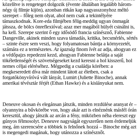
közelítve is rengeteget dolgozik (évente általában legalább három-
négy új filmje kijön), azonban ritkán kap nagyasszonyhoz méltó
szerepet – főleg nem olyat, ahol nem csak a tekintélyére
támaszkodnak. Kore-eda filmjében félig-meddig ugyan önmagát
játssza, de bölcs önreflexióval; azaz mer magából hülyét csinálni is,
ha kell. Szerepe szerint ő egy idősödő francia színésznő, Fabienne
Dangeville, akinek minden szava támadás, kritika, becsmérlés, sértés
– szinte észre sem veszi, hogy folyamatosan bántja a környezetét,
számára ez a természetes.
Az igazság
finom ívét az adja, ahogyan ez
a védőpajzs repedezni kezd, ahogyan Fabienne belátja a saját
tökéletlenségét és szövetségeseket kezd keresni a hol kisszerű, hol
nemes céljai eléréséhez. Mégpedig a családja körében: a
megkeseredett díva már mindent látott az életben, csak a
forgatókönyvíróvá vált lányát, Lumirt (Juliette Binoche), annak
amerikai tévésztár férjét (Ethan Hawke) és a kislányukat nem.
Deneuve okosan és elegánsan játszik, minden rezdülése aranyat ér –
olyannyira a bűvkörébe von, hogy akár azt is elnéznénk másfél órán
keresztül, ahogy játszik az arcán a fény, miközben néha elereszt egy
gúnyos félmosolyt. Deneuve nagyságát egyszerűen nem érdemeljük
meg, ám szerencsére a többiek is felnőnek hozzá – Binoche még azt
is megengedi magának, hogy utánozza a színésznőt.