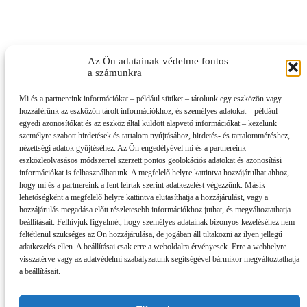
Az Ön adatainak védelme fontos
a számunkra
Mi és a partnereink információkat – például sütiket – tárolunk egy eszközön vagy
hozzáférünk az eszközön tárolt információkhoz, és személyes adatokat – például
egyedi azonosítókat és az eszköz által küldött alapvető információkat – kezelünk
személyre szabott hirdetések és tartalom nyújtásához, hirdetés- és tartalomméréshez,
nézettségi adatok gyűjtéséhez. Az Ön engedélyével mi és a partnereink
eszközleolvasásos módszerrel szerzett pontos geolokációs adatokat és azonosítási
információkat is felhasználhatunk. A megfelelő helyre kattintva hozzájárulhat ahhoz,
hogy mi és a partnereink a fent leírtak szerint adatkezelést végezzünk. Másik
lehetőségként a megfelelő helyre kattintva elutasíthatja a hozzájárulást, vagy a
hozzájárulás megadása előtt részletesebb információkhoz juthat, és megváltoztathatja
beállításait. Felhívjuk figyelmét, hogy személyes adatainak bizonyos kezeléséhez nem
feltétlenül szükséges az Ön hozzájárulása, de jogában áll tiltakozni az ilyen jellegű
adatkezelés ellen. A beállításai csak erre a weboldalra érvényesek. Erre a webhelyre
visszatérve vagy az adatvédelmi szabályzatunk segítségével bármikor megváltoztathatja
a beállításait.