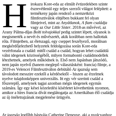
H
irokazu Kore-eda az elmúlt évtizedekben szinte
észrevétlenül egy teljes szerzői világot felépített: a
termékeny japán rendező a nemzetközi
filmfesztiválok elitjében bukkant fel olyan
filmjeivel, mint az
Anyátlanok
,
A fiam családja
vagy az
Our Little Sister
. 2018-as művével, az
Arany Pálma-díjas
Bolti tolvajokkal
pedig szintet lépett, olyanok is
megismerték a nevét és művészetét, akik korábban nem hallottak
róla. Filmjeiben, az életszagú, egy cseppet feszélyező, morálisan
megkérdőjelezhető helyzetek feldolgozása során Kore-eda
vezérfonala a család: mitől család a család, hogyan lehet családdá
válni idegenek közösségéből, milyen formabontó családmodellek
létezhetnek, amelyek működnek is. Első nem Japánban játszódó,
nem japán nyelvű (hanem meglepő választásként: francia) filmje, a
2019-es Velencei Filmfesztiválon debütáló
Az igazság
sem
távolodott messzire ezektől a kérdésektől – hiszen az érzelmek
nyelve tulajdonképpen univerzális. Itt egy vér szerinti család a
főszereplő, amelynek tagjai azonban mégis idegenek egymás
számára. Így egy kései közeledési kísérletet követhetünk nyomon,
amikor a híres francia dívát meglátogatja az Amerikában élő családja
az új önéletrajzának megjelenése ürügyén.
Az igazság
legfőbb bástyája Catherine Deneuve, aki a nyolcvanhoz