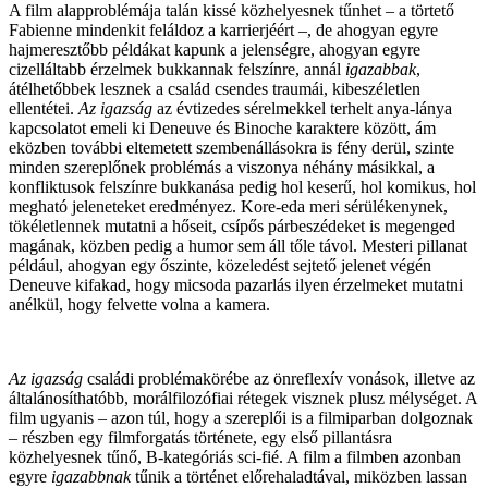
A film alapproblémája talán kissé közhelyesnek tűnhet – a törtető
Fabienne mindenkit feláldoz a karrierjéért –, de ahogyan egyre
hajmeresztőbb példákat kapunk a jelenségre, ahogyan egyre
cizelláltabb érzelmek bukkannak felszínre, annál
igazabbak
,
átélhetőbbek lesznek a család csendes traumái, kibeszéletlen
ellentétei.
Az igazság
az évtizedes sérelmekkel terhelt anya-lánya
kapcsolatot emeli ki Deneuve és Binoche karaktere között, ám
eközben további eltemetett szembenállásokra is fény derül, szinte
minden szereplőnek problémás a viszonya néhány másikkal, a
konfliktusok felszínre bukkanása pedig hol keserű, hol komikus, hol
megható jeleneteket eredményez. Kore-eda meri sérülékenynek,
tökéletlennek mutatni a hőseit, csípős párbeszédeket is megenged
magának, közben pedig a humor sem áll tőle távol. Mesteri pillanat
például, ahogyan egy őszinte, közeledést sejtető jelenet végén
Deneuve kifakad, hogy micsoda pazarlás ilyen érzelmeket mutatni
anélkül, hogy felvette volna a kamera.
Az igazság
családi problémakörébe az önreflexív vonások, illetve az
általánosíthatóbb, morálfilozófiai rétegek visznek plusz mélységet. A
film ugyanis – azon túl, hogy a szereplői is a filmiparban dolgoznak
– részben egy filmforgatás története, egy első pillantásra
közhelyesnek tűnő, B-kategóriás sci-fié. A film a filmben azonban
egyre
igazabbnak
tűnik a történet előrehaladtával, miközben lassan