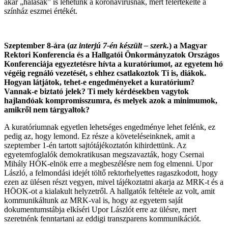
akár „hálásak” is lehetünk a koronavírusnak, mert felértékelte a
színház eszmei értékét.
Szeptember 8-ára (
az interjú 7-én készült – szerk.
) a Magyar
Rektori Konferencia és a Hallgatói Önkormányzatok Országos
Konferenciája egyeztetésre hívta a kuratóriumot, az egyetem hó
végéig regnáló vezetését, s ehhez csatlakoztok Ti is, diákok.
Hogyan látjátok, tehet-e engedményeket a kuratórium?
Vannak-e biztató jelek? Ti mely kérdésekben vagytok
hajlandóak kompromisszumra, és melyek azok a minimumok,
amikről nem tárgyaltok?
A kuratóriumnak egyetlen lehetséges engedménye lehet felénk, ez
pedig az, hogy lemond. Ez része a követeléseinknek, amit a
szeptember 1-én tartott sajtótájékoztatón kihirdettünk. Az
egyetemfoglalók demokratikusan megszavazták, hogy Csernai
Mihály HÖK-elnök erre a megbeszélésre nem fog elmenni. Upor
László, a felmondási idejét töltő rektorhelyettes ragaszkodott, hogy
ezen az ülésen részt vegyen, mivel tájékoztatni akarja az MRK-t és a
HÖOK-ot a kialakult helyzetről. A hallgatók feltétele az volt, amit
kommunikáltunk az MRK-val is, hogy az egyetem saját
dokumentumstábja elkíséri Upor Lászlót erre az ülésre, mert
szeretnénk fenntartani az eddigi transzparens kommunikációt.