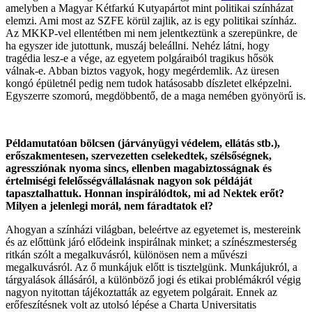
amelyben a Magyar Kétfarkú Kutyapártot mint politikai színházat
elemzi. Ami most az SZFE körül zajlik, az is egy politikai színház.
Az MKKP-vel ellentétben mi nem jelentkeztünk a szerepünkre, de
ha egyszer ide jutottunk, muszáj beleállni. Nehéz látni, hogy
tragédia lesz-e a vége, az egyetem polgáraiból tragikus hősök
válnak-e. Abban biztos vagyok, hogy megérdemlik. Az üresen
kongó épületnél pedig nem tudok hatásosabb díszletet elképzelni.
Egyszerre szomorú, megdöbbentő, de a maga nemében gyönyörű is.
Példamutatóan bölcsen (járványügyi védelem, ellátás stb.),
erőszakmentesen, szervezetten cselekedtek, szélsőségnek,
agressziónak nyoma sincs, ellenben magabiztosságnak és
értelmiségi felelősségvállalásnak nagyon sok példáját
tapasztalhattuk. Honnan inspirálódtok, mi ad Nektek erőt?
Milyen a jelenlegi morál, nem fáradtatok el?
Ahogyan a színházi világban, beleértve az egyetemet is, mestereink
és az előttünk járó elődeink inspirálnak minket; a színészmesterség
ritkán szólt a megalkuvásról, különösen nem a művészi
megalkuvásról. Az ő munkájuk előtt is tisztelgünk. Munkájukról, a
tárgyalások állásáról, a különböző jogi és etikai problémákról végig
nagyon nyitottan tájékoztatták az egyetem polgárait. Ennek az
erőfeszítésnek volt az utolsó lépése a Charta Universitatis