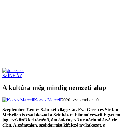
SZÍNHÁZ
dunszt.sk
kultmag
A kultúra még mindig nemzeti alap
Kocsis Marcell
2020. szeptember 10.
Szeptember 7-én és 8-án két világsztár, Eva Green és Sir Ian
McKellen is csatlakozott a Színház és Filmművészeti Egyetem
jogi eszközökkel történő, ám önkényes kuratóriumi átvétele
ellen. A számtalan, szolidaritást kifejező nyilatkozat, a