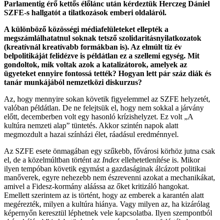
Parlamentig érő kettős élőlánc után kérdeztük Herczeg Dániel
SZFE-s hallgatót a tilatkozások emberi oldaláról.
A különböző közösségi médiafelületeket ellepték a
megszámlálhatatnul soknak tetsző szolidaritásnyilatkozatok
(kreatívnál kreatívabb formákban is). Az elmúlt tíz év
belpolitikáját felidézve is példátlan ez a szellemi egység. Mit
gondoltok, mik voltak azok a katalizátorok, amelyek az
ügyeteket ennyire fontossá tették? Hogyan lett pár száz diák és
tanár munkájából nemzetközi diskurzus?
Az, hogy mennyire sokan követik figyelemmel az SZFE helyzetét,
valóban példátlan. De ne felejtsük el, hogy nem sokkal a járvány
előtt, decemberben volt egy hasonló krízishelyzet. Ez volt „A
kultúra nemzeti alap” tüntetés. Akkor szintén napok alatt
megmozdult a hazai színházi élet, ráadásul eredménnyel.
Az SZFE esete önmagában egy szűkebb, fővárosi körhöz jutna csak
el, de a közelmúltban történt az
Index
ellehetetlenítése is. Mikor
ilyen tempóban követik egymást a gazdaságinak álcázott politikai
manőverek, egyre nehezebb nem észrevenni azokat a mechanikákat,
amivel a Fidesz-kormány aláássa az őket kritizáló hangokat.
Emellett szerintem az is történt, hogy az emberek a karantén alatt
megérezték, milyen a kultúra hiánya. Vagy milyen az, ha kizárólag
képernyőn keresztül léphetnek vele kapcsolatba. Ilyen szempontból