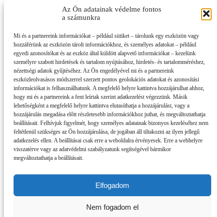
Az Ön adatainak védelme fontos
a számunkra
Mi és a partnereink információkat – például sütiket – tárolunk egy eszközön vagy
hozzáférünk az eszközön tárolt információkhoz, és személyes adatokat – például
egyedi azonosítókat és az eszköz által küldött alapvető információkat – kezelünk
személyre szabott hirdetések és tartalom nyújtásához, hirdetés- és tartalomméréshez,
nézettségi adatok gyűjtéséhez. Az Ön engedélyével mi és a partnereink
eszközleolvasásos módszerrel szerzett pontos geolokációs adatokat és azonosítási
információkat is felhasználhatunk. A megfelelő helyre kattintva hozzájárulhat ahhoz,
hogy mi és a partnereink a fent leírtak szerint adatkezelést végezzünk. Másik
lehetőségként a megfelelő helyre kattintva elutasíthatja a hozzájárulást, vagy a
hozzájárulás megadása előtt részletesebb információkhoz juthat, és megváltoztathatja
beállításait. Felhívjuk figyelmét, hogy személyes adatainak bizonyos kezeléséhez nem
feltétlenül szükséges az Ön hozzájárulása, de jogában áll tiltakozni az ilyen jellegű
adatkezelés ellen. A beállításai csak erre a weboldalra érvényesek. Erre a webhelyre
visszatérve vagy az adatvédelmi szabályzatunk segítségével bármikor
megváltoztathatja a beállításait.
Elfogadom
Impresszum
Nem fogadom el
Partnereink
Szerzői jogok, adatvédelem