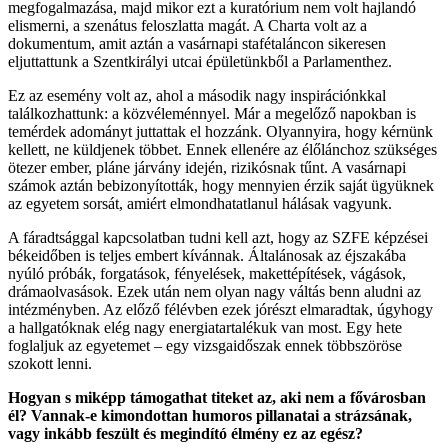
megfogalmazása, majd mikor ezt a kuratórium nem volt hajlandó
elismerni, a szenátus feloszlatta magát. A Charta volt az a
dokumentum, amit aztán a vasárnapi stafétaláncon sikeresen
eljuttattunk a Szentkirályi utcai épületünkből a Parlamenthez.
Ez az esemény volt az, ahol a második nagy inspirációnkkal
találkozhattunk: a közvéleménnyel. Már a megelőző napokban is
temérdek adományt juttattak el hozzánk. Olyannyira, hogy kérnünk
kellett, ne küldjenek többet. Ennek ellenére az élőlánchoz szükséges
ötezer ember, pláne járvány idején, rizikósnak tűnt. A vasárnapi
számok aztán bebizonyították, hogy mennyien érzik saját ügyüknek
az egyetem sorsát, amiért elmondhatatlanul hálásak vagyunk.
A fáradtsággal kapcsolatban tudni kell azt, hogy az SZFE képzései
békeidőben is teljes embert kívánnak. Általánosak az éjszakába
nyúló próbák, forgatások, fényelések, makettépítések, vágások,
drámaolvasások. Ezek után nem olyan nagy váltás benn aludni az
intézményben. Az előző félévben ezek jórészt elmaradtak, úgyhogy
a hallgatóknak elég nagy energiatartalékuk van most. Egy hete
foglaljuk az egyetemet – egy vizsgaidőszak ennek többszöröse
szokott lenni.
Hogyan s miképp támogathat titeket az, aki nem a fővárosban
él? Vannak-e kimondottan humoros pillanatai a strázsának,
vagy inkább feszült és megindító élmény ez az egész?