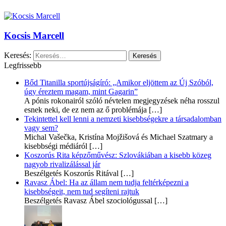
Kocsis Marcell
Keresés:
Legfrissebb
Bőd Titanilla sportújságíró: „Amikor eljöttem az Új Szóból,
úgy éreztem magam, mint Gagarin”
A pónis rokonairól szóló névtelen megjegyzések néha rosszul
esnek neki, de ez nem az ő problémája
[…]
Tekintettel kell lenni a nemzeti kisebbségekre a társadalomban
vagy sem?
Michal Vašečka, Kristína Mojžišová és Michael Szatmary a
kisebbségi médiáról
[…]
Koszorús Rita képzőművész: Szlovákiában a kisebb közeg
nagyob rivalizálással jár
Beszélgetés Koszorús Ritával
[…]
Ravasz Ábel: Ha az állam nem tudja feltérképezni a
kisebbségeit, nem tud segíteni rajtuk
Beszélgetés Ravasz Ábel szociológussal
[…]