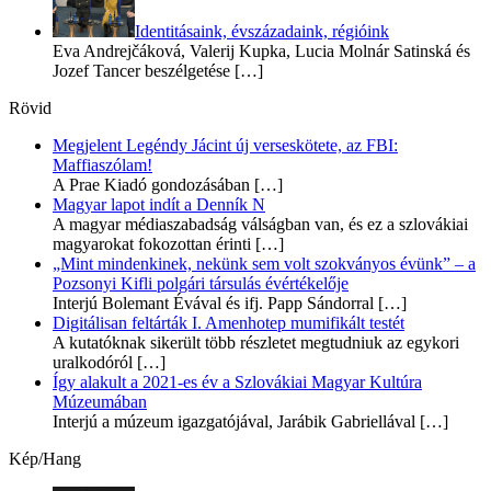
Identitásaink, évszázadaink, régióink
Eva Andrejčáková, Valerij Kupka, Lucia Molnár Satinská és
Jozef Tancer beszélgetése
[…]
Rövid
Megjelent Legéndy Jácint új verseskötete, az FBI:
Maffiaszólam!
A Prae Kiadó gondozásában
[…]
Magyar lapot indít a Denník N
A magyar médiaszabadság válságban van, és ez a szlovákiai
magyarokat fokozottan érinti
[…]
„Mint mindenkinek, nekünk sem volt szokványos évünk” – a
Pozsonyi Kifli polgári társulás évértékelője
Interjú Bolemant Évával és ifj. Papp Sándorral
[…]
Digitálisan feltárták I. Amenhotep mumifikált testét
A kutatóknak sikerült több részletet megtudniuk az egykori
uralkodóról
[…]
Így alakult a 2021-es év a Szlovákiai Magyar Kultúra
Múzeumában
Interjú a múzeum igazgatójával, Jarábik Gabriellával
[…]
Kép/Hang