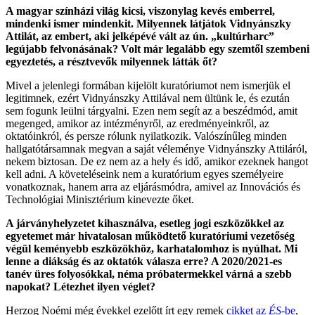
A magyar színházi világ kicsi, viszonylag kevés emberrel,
mindenki ismer mindenkit. Milyennek látjátok Vidnyánszky
Attilát, az embert, aki jelképévé vált az ún. „kultúrharc”
legújabb felvonásának? Volt már legalább egy szemtől szembeni
egyeztetés, a résztvevők milyennek látták őt?
Mivel a jelenlegi formában kijelölt kuratóriumot nem ismerjük el
legitimnek, ezért Vidnyánszky Attilával nem ültünk le, és ezután
sem fogunk leülni tárgyalni. Ezen nem segít az a beszédmód, amit
megenged, amikor az intézményről, az eredményeinkről, az
oktatóinkról, és persze rólunk nyilatkozik. Valószínűleg minden
hallgatótársamnak megvan a saját véleménye Vidnyánszky Attiláról,
nekem biztosan. De ez nem az a hely és idő, amikor ezeknek hangot
kell adni. A követeléseink nem a kuratórium egyes személyeire
vonatkoznak, hanem arra az eljárásmódra, amivel az Innovációs és
Technológiai Minisztérium kinevezte őket.
A járványhelyzetet kihasználva, esetleg jogi eszközökkel az
egyetemet már hivatalosan működtető kuratóriumi vezetőség
végül keményebb eszközökhöz, karhatalomhoz is nyúlhat. Mi
lenne a diákság és az oktatók válasza erre? A 2020/2021-es
tanév üres folyosókkal, néma próbatermekkel várná a szebb
napokat? Létezhet ilyen véglet?
Herzog Noémi még évekkel ezelőtt írt egy remek
cikket az
ÉS
-be
,