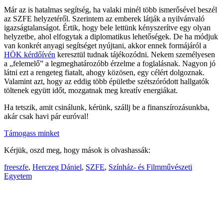
Már az is hatalmas segítség, ha valaki minél több ismerősével beszél
az SZFE helyzetéről. Szerintem az emberek látják a nyilvánvaló
igazságtalanságot. Értik, hogy bele lettünk kényszerítve egy olyan
helyzetbe, ahol elfogytak a diplomatikus lehetőségek. De ha módjuk
van konkrét anyagi segítséget nyújtani, akkor ennek formájáról a
HÖK kérdőívén
keresztül tudnak tájékozódni. Nekem személyesen
a „felemelő” a legmeghatározóbb érzelme a foglalásnak. Nagyon jó
látni ezt a rengeteg fiatalt, ahogy közösen, egy célért dolgoznak.
Valamint azt, hogy az eddig több épületbe szétszóródott hallgatók
töltenek együtt időt, mozgatnak meg kreatív energiákat.
Ha tetszik, amit csinálunk, kérünk, szállj be a finanszírozásunkba,
akár csak havi pár euróval!
Támogass minket
Kérjük, oszd meg, hogy mások is olvashassák:
freeszfe
,
Herczeg Dániel
,
SZFE
,
Színház- és Filmművészeti
Egyetem