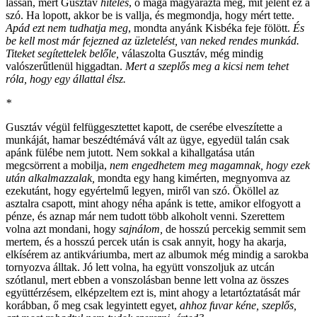
lassan, mert Gusztáv
hiteles
, ő maga magyarázta meg, mit jelent ez a
szó. Ha lopott, akkor be is vallja, és megmondja, hogy mért tette.
Apád ezt nem tudhatja meg
, mondta anyánk Kisbéka feje fölött.
És
be kell most már fejezned az üzletelést, van neked rendes munkád.
Titeket segítettelek belőle,
válaszolta Gusztáv, még mindig
valószerűtlenül higgadtan.
Mert a szeplős meg a kicsi nem tehet
róla, hogy egy állattal élsz.
*
Gusztáv végül felfüggesztettet kapott, de cserébe elveszítette a
munkáját, hamar beszédtémává vált az ügye, egyedül talán csak
apánk fülébe nem jutott. Nem sokkal a kihallgatása után
megcsörrent a mobilja,
nem engedhetem meg magamnak, hogy ezek
után alkalmazzalak,
mondta egy hang kimérten, megnyomva az
ezekutánt, hogy egyértelmű legyen, miről van szó. Ököllel az
asztalra csapott, mint ahogy néha apánk is tette, amikor elfogyott a
pénze, és aznap már nem tudott több alkoholt venni. Szerettem
volna azt mondani, hogy
sajnálom,
de hosszú percekig semmit sem
mertem, és a hosszú percek után is csak annyit, hogy ha akarja,
elkísérem az antikváriumba, mert az albumok még mindig a sarokba
tornyozva álltak. Jó lett volna, ha együtt vonszoljuk az utcán
szótlanul, mert ebben a vonszolásban benne lett volna az összes
együttérzésem, elképzeltem ezt is, mint ahogy a letartóztatását már
korábban, ő meg csak legyintett egyet,
ahhoz fuvar kéne, szeplős,