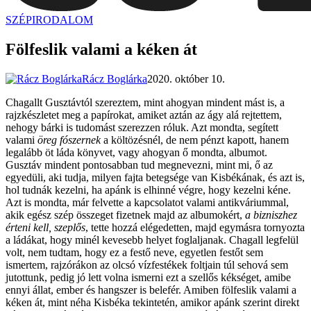
SZÉPIRODALOM
dunszt.sk
kultmag
Fölfeslik valami a kéken át
Rácz Boglárka
2020. október 10.
Chagallt Gusztávtól szereztem, mint ahogyan mindent mást is, a
rajzkészletet meg a papírokat, amiket aztán az ágy alá rejtettem,
nehogy bárki is tudomást szerezzen róluk. Azt mondta, segített
valami
öreg fószernek
a költözésnél, de nem pénzt kapott, hanem
legalább öt láda könyvet, vagy ahogyan ő mondta, albumot.
Gusztáv mindent pontosabban tud megnevezni, mint mi, ő az
egyedüli, aki tudja, milyen fajta betegsége van Kisbékának, és azt is,
hol tudnák kezelni, ha apánk is elhinné végre, hogy kezelni kéne.
Azt is mondta, már felvette a kapcsolatot valami antikváriummal,
akik egész szép összeget fizetnek majd az albumokért,
a bizniszhez
érteni kell, szeplős
, tette hozzá elégedetten, majd egymásra tornyozta
a ládákat, hogy minél kevesebb helyet foglaljanak. Chagall legfelül
volt, nem tudtam, hogy ez a festő neve, egyetlen festőt sem
ismertem, rajzórákon az olcsó vízfestékek foltjain túl sehová sem
jutottunk, pedig jó lett volna ismerni ezt a szellős kékséget, amibe
ennyi állat, ember és hangszer is belefér. Amiben fölfeslik valami a
kéken át, mint néha Kisbéka tekintetén, amikor apánk szerint direkt