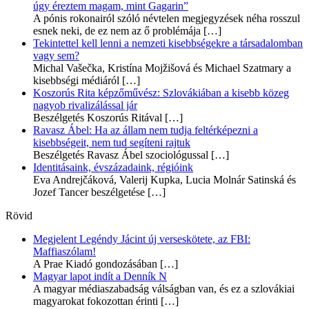
úgy éreztem magam, mint Gagarin”
A pónis rokonairól szóló névtelen megjegyzések néha rosszul
esnek neki, de ez nem az ő problémája
[…]
Tekintettel kell lenni a nemzeti kisebbségekre a társadalomban
vagy sem?
Michal Vašečka, Kristína Mojžišová és Michael Szatmary a
kisebbségi médiáról
[…]
Koszorús Rita képzőművész: Szlovákiában a kisebb közeg
nagyob rivalizálással jár
Beszélgetés Koszorús Ritával
[…]
Ravasz Ábel: Ha az állam nem tudja feltérképezni a
kisebbségeit, nem tud segíteni rajtuk
Beszélgetés Ravasz Ábel szociológussal
[…]
Identitásaink, évszázadaink, régióink
Eva Andrejčáková, Valerij Kupka, Lucia Molnár Satinská és
Jozef Tancer beszélgetése
[…]
Rövid
Megjelent Legéndy Jácint új verseskötete, az FBI:
Maffiaszólam!
A Prae Kiadó gondozásában
[…]
Magyar lapot indít a Denník N
A magyar médiaszabadság válságban van, és ez a szlovákiai
magyarokat fokozottan érinti
[…]