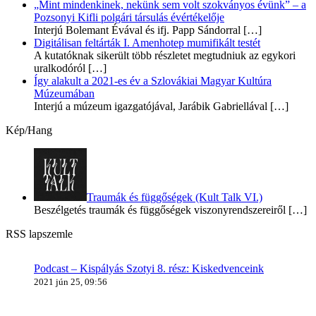
„Mint mindenkinek, nekünk sem volt szokványos évünk” – a
Pozsonyi Kifli polgári társulás évértékelője
Interjú Bolemant Évával és ifj. Papp Sándorral
[…]
Digitálisan feltárták I. Amenhotep mumifikált testét
A kutatóknak sikerült több részletet megtudniuk az egykori
uralkodóról
[…]
Így alakult a 2021-es év a Szlovákiai Magyar Kultúra
Múzeumában
Interjú a múzeum igazgatójával, Jarábik Gabriellával
[…]
Kép/Hang
Traumák és függőségek (Kult Talk VI.)
Beszélgetés traumák és függőségek viszonyrendszereiről
[…]
RSS lapszemle
Podcast – Kispályás Szotyi 8. rész: Kiskedvenceink
2021 jún 25, 09:56