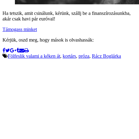
Ha tetszik, amit csinálunk, kérünk, szállj be a finanszírozásunkba,
akár csak havi pár euróval!
Támogass minket
Kérjük, oszd meg, hogy mások is olvashassák:
Fölfeslik valami a kéken át
,
kortárs
,
próza
,
Rácz Boglárka