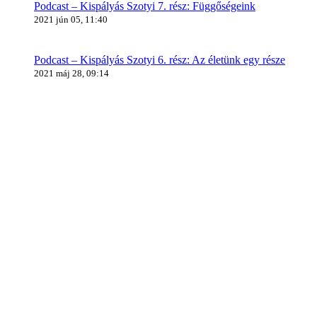
Podcast – Kispályás Szotyi 7. rész: Függőségeink
2021 jún 05, 11:40
Podcast – Kispályás Szotyi 6. rész: Az életünk egy része
2021 máj 28, 09:14