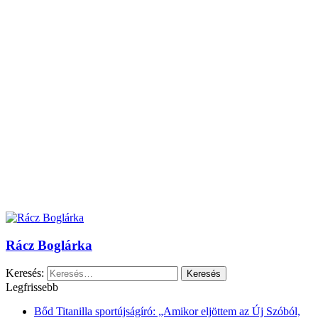
Rácz Boglárka
Keresés:
Legfrissebb
Bőd Titanilla sportújságíró: „Amikor eljöttem az Új Szóból,