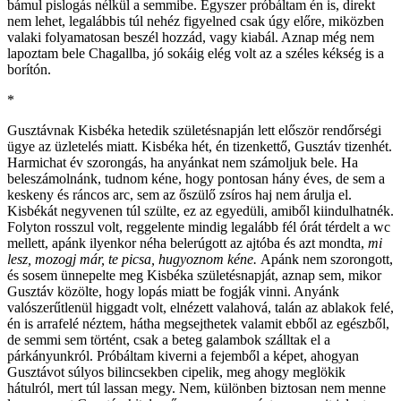
bámul pislogás nélkül a semmibe. Egyszer próbáltam én is, direkt
nem lehet, legalábbis túl nehéz figyelned csak úgy előre, miközben
valaki folyamatosan beszél hozzád, vagy kiabál. Aznap még nem
lapoztam bele Chagallba, jó sokáig elég volt az a széles kékség is a
borítón.
*
Gusztávnak Kisbéka hetedik születésnapján lett először rendőrségi
ügye az üzletelés miatt. Kisbéka hét, én tizenkettő, Gusztáv tizenhét.
Harmichat év szorongás, ha anyánkat nem számoljuk bele. Ha
beleszámolnánk, tudnom kéne, hogy pontosan hány éves, de sem a
keskeny és ráncos arc, sem az őszülő zsíros haj nem árulja el.
Kisbékát negyvenen túl szülte, ez az egyedüli, amiből kiindulhatnék.
Folyton rosszul volt, reggelente mindig legalább fél órát térdelt a wc
mellett, apánk ilyenkor néha belerúgott az ajtóba és azt mondta,
mi
lesz, mozogj már, te picsa, hugyoznom kéne.
Apánk nem szorongott,
és sosem ünnepelte meg Kisbéka születésnapját, aznap sem, mikor
Gusztáv közölte, hogy lopás miatt be fogják vinni. Anyánk
valószerűtlenül higgadt volt, elnézett valahová, talán az ablakok felé,
én is arrafelé néztem, hátha megsejthetek valamit ebből az egészből,
de semmi sem történt, csak a beteg galambok szálltak el a
párkányunkról. Próbáltam kiverni a fejemből a képet, ahogyan
Gusztávot súlyos bilincsekben cipelik, meg ahogy meglökik
hátulról, mert túl lassan megy. Nem, különben biztosan nem menne