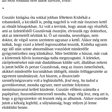
azt most rohadtul nem tudok szerezni, érted?
*
Gusztáv kirúgása óta sokkal jobban féltettem Kisbékát a
rohamoktól, a kicsiktől is, pedig nagyból is volt már összesen kettő
az elmúlt hónapokban. Az volt a tervünk, hogy annak egy részéből,
ami az üzletelésből Gusztávnak összejön, elvisszük egy doktorhoz,
akit az internetről néztünk ki. Ő azt mondta, neurológus, nem
doktor, de végső soron szerintem ugyanaz a kettő. Akkor még nem
tudtuk, hogy ezzel a lehető legrosszabbat tesszük, Kisbéka ugyanis
egy idő után szinte abnormálisan vonzódott mindenféle
gyógyintézethez meg klinikához. Mire betöltötte a húszat, már csak
a kórtermek hűvös komorsága tudta megnyugtatni. A leleteket,
zárójelentéseket már-már diadalittasan küldte szét, általában nekem
is jutott belőle és persze Gusztávnak, meg az összes ismerősének,
akikkel mindenféle kocsmákban üldögélt, miután felfüggesztette az
egyetemi tanulmányait. Azt hiszem, a disszociatív
személyiségzavarra volt a legbüszkébb,
fesd meg, ha tudod a
gyerekkoromat,
mondta egyszer, mert szerinte folytonos
memóriazavarral kellett küzdenie. Gusztáv előttem számolta a
papírpénzt, huszonháromezernél mondta, hogy elég lesz, meg azt is,
hogy a gyógyszerekre ott lesznek még az albumok. Akkor eszembe
jutott a kékség legfelül, a súlytalanság, hogy milyen jó lenne
eloldódni benne.