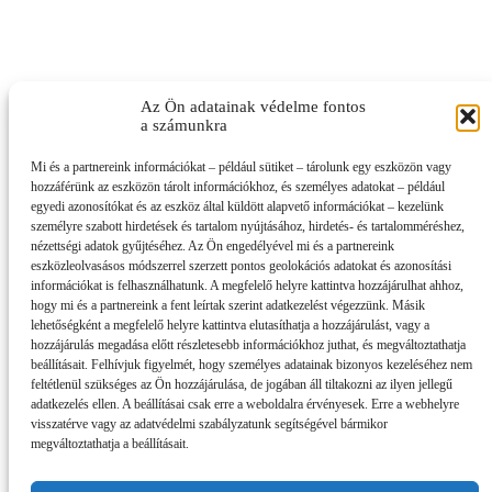
Az Ön adatainak védelme fontos
a számunkra
Mi és a partnereink információkat – például sütiket – tárolunk egy eszközön vagy
hozzáférünk az eszközön tárolt információkhoz, és személyes adatokat – például
egyedi azonosítókat és az eszköz által küldött alapvető információkat – kezelünk
személyre szabott hirdetések és tartalom nyújtásához, hirdetés- és tartalomméréshez,
nézettségi adatok gyűjtéséhez. Az Ön engedélyével mi és a partnereink
eszközleolvasásos módszerrel szerzett pontos geolokációs adatokat és azonosítási
információkat is felhasználhatunk. A megfelelő helyre kattintva hozzájárulhat ahhoz,
hogy mi és a partnereink a fent leírtak szerint adatkezelést végezzünk. Másik
lehetőségként a megfelelő helyre kattintva elutasíthatja a hozzájárulást, vagy a
hozzájárulás megadása előtt részletesebb információkhoz juthat, és megváltoztathatja
beállításait. Felhívjuk figyelmét, hogy személyes adatainak bizonyos kezeléséhez nem
feltétlenül szükséges az Ön hozzájárulása, de jogában áll tiltakozni az ilyen jellegű
adatkezelés ellen. A beállításai csak erre a weboldalra érvényesek. Erre a webhelyre
visszatérve vagy az adatvédelmi szabályzatunk segítségével bármikor
megváltoztathatja a beállításait.