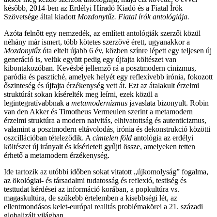
később, 2014-ben az Erdélyi Híradó Kiadó és a Fiatal Írók
Szövetsége által kiadott
Mozdonytűz. Fiatal írók antológiája.
Azóta felnőtt egy nemzedék, az említett antológiák szerzői közül
néhány már ismert, több kötetes szerzővé érett, ugyanakkor a
Mozdonytűz
óta eltelt újabb 6 év, közben színre lépett egy teljesen új
generáció is, velük együtt pedig egy újfajta költészet van
kibontakozóban. Kevésbé jellemző rá a posztmodern cinizmus,
paródia és pasztiché, amelyek helyét egy reflexívebb irónia, fokozott
őszinteség és újfajta érzékenység vett át. Ezt az átalakult érzelmi
struktúrát sokan kísérelték meg leírni, ezek közül a
legintegratívabbnak a
metamodernizmus
javaslata bizonyult. Robin
van den Akker és Timotheus Vermeulen szerint a metamodern
érzelmi struktúra a modern naivitás, elhivatottság és autenticizmus,
valamint a posztmodern eltávolodás, irónia és dekonstrukció közötti
oszcillációban tételeződik. A
címtelen föld
antológia az erdélyi
költészet új irányait és kísérleteit gyűjti össze, amelyeken tetten
érhető a metamodern érzékenység.
Ide tartozik az utóbbi időben sokat vitatott „újkomolyság” fogalma,
az ökológiai- és társadalmi tudatosság és reflexió, testiség és
testtudat kérdései az információ korában, a popkultúra vs.
magaskultúra, de szűkebb értelemben a kisebbségi lét, az
ellentmondásos kelet-európai realitás problémakörei a 21. századi
globalizált világban.