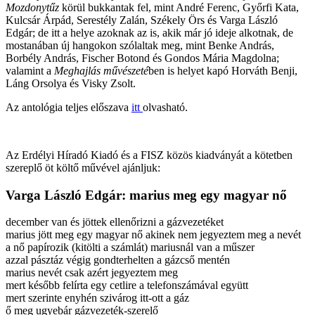
Mozdonytűz
körül bukkantak fel, mint André Ferenc, Győrfi Kata,
Kulcsár Árpád, Serestély Zalán, Székely Örs és Varga László
Edgár; de itt a helye azoknak az is, akik már jó ideje alkotnak, de
mostanában új hangokon szólaltak meg, mint Benke András,
Borbély András, Fischer Botond és Gondos Mária Magdolna;
valamint a
Meghajlás művészeté
ben is helyet kapó Horváth Benji,
Láng Orsolya és Visky Zsolt.
Az antológia teljes előszava
itt
olvasható.
Az Erdélyi Híradó Kiadó és a FISZ közös kiadványát a kötetben
szereplő öt költő művével ajánljuk:
Varga László Edgár: marius meg egy magyar nő
december van és jöttek ellenőrizni a gázvezetéket
marius jött meg egy magyar nő akinek nem jegyeztem meg a nevét
a nő papírozik (kitölti a számlát) mariusnál van a műszer
azzal pásztáz végig gondterhelten a gázcső mentén
marius nevét csak azért jegyeztem meg
mert később felírta egy cetlire a telefonszámával együtt
mert szerinte enyhén szivárog itt-ott a gáz
ő meg ugyebár gázvezeték-szerelő