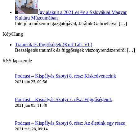
Így alakult a 2021-es év a Szlovákiai Magyar
Kultúra Múzeumában
Interjú a múzeum igazgatójával, Jarábik Gabriellával
[…]
Kép/Hang
Traumák és függőségek (Kult Talk VI.)
Beszélgetés traumák és függőségek viszonyrendszereiről
[…]
RSS lapszemle
Podcast – Kispályás Szotyi 8. rész: Kiskedvenceink
2021 jún 25, 09:56
Podcast – Kispályás Szotyi 7. rész: Függőségeink
2021 jún 05, 11:40
Podcast – Kispályás Szotyi 6. rész: Az életünk egy része
2021 máj 28, 09:14