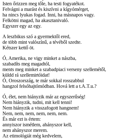
Isten őrizzen meg tőle, ha testi fogyatékot.
Felvágni a marást és kiszívni a kígyómérget,
ha nincs lyukas fogad. Inni, ha másnapos vagy.
Felkötni magad, ha akasztanivaló.
Egyszer egy az egy.
A leszbikus szó a gyermektől ered,
de több mint valószínű, a tévéből szedte.
Kétszer kettő öt.
Ó, Amerika, ne vigy minket a nászba,
szabadíts meg magadtól,
ments meg minket a szabadpiaci verseny szellemétől,
küldd rá szellemirtóidat!
Ó, Oroszország, te már sokkal rosszabbul
hangzol felsóhajtómódban. Hová lett a t.A.T.u.?
Ó, élet, nem hiányzik már az egyszerűség!
Nem hiányzik, tudni, mit kell tenni!
Nem hiányzik a visszafogott hangnem!
Nem, nem, nem, nem, nem, nem.
És már ezt is értem:
annyiszor ismétlem, ahányszor kell,
nem ahányszor merem.
Az etimológiát még kedvelem,