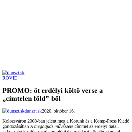
RÖVID
dunszt.sk
kultmag
PROMO: öt erdélyi költő verse a
„címtelen föld”-ből
dunszt.sk
2020. október 16.
Kolozsváron 2008-ban jelent meg a Korunk és a Komp-Press Kiadó
gondozásában
A meghajlás művészete
címmel az erdélyi fiatal,
akkor még kezdő szerzők antológiája, majd ezt követte, 6 évvel