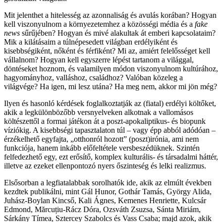
Mit jelenthet a hitelesség az azonnaliság és avulás korában? Hogyan
kell viszonyulnom a környezetemhez a közösségi média és a
fake
news
sűrűjében? Hogyan és mivé alakultak át emberi kapcsolataim?
Mik a kilátásaim a túlnépesedett világban erdélyiként és
kisebbségiként, nőként és férfiként? Mi az, amiért felelősséget kell
vállalnom? Hogyan kell egyszerre lépést tartanom a világgal,
döntéseket hoznom, és valamilyen módon viszonyulnom kultúrához,
hagyományhoz, valláshoz, családhoz? Valóban közeleg a
világvége? Ha igen, mi lesz utána? Ha meg nem, akkor mi jön még?
Ilyen és hasonló kérdések foglalkoztatják az (fiatal) erdélyi költőket,
akik a legkülönbözőbb versnyelveken alkotnak a vallomásos
költészettől a formai játékon át a poszt-apokaliptikus- és biopunk
víziókig. A kisebbségi tapasztalaton túl – vagy épp abból adódóan –
érzékelhető egyfajta, „otthonról hozott” (poszt)irónia, ami nem
funkciója, hanem inkább előfeltétele versbeszédüknek. Szintén
felfedezhető egy, ezt erősítő, komplex kulturális- és társadalmi háttér,
illetve az ezeket ellenpontozó nyers őszinteség és lelki realizmus.
Elsősorban a legfiatalabbak sorolhatók ide, akik az elmúlt években
kezdtek publikálni, mint Gál Hunor, Gothár Tamás, György Alida,
Juhász-Boylan Kincső, Kali Ágnes, Kemenes Henriette, Kulcsár
Edmond, Mărcuțiu-Rácz Dóra, Ozsváth Zsuzsa, Sánta Miriám,
Sárkány Tímea, Sztercey Szabolcs és Vass Csaba; majd azok, akik