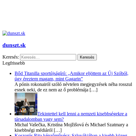
dunszt.sk
Keresés:
Legfrissebb
Bőd Titanilla sportújságíró: „Amikor eljöttem az Új Szóból,
úgy éreztem magam, mint Gagarin”
A pónis rokonairól szóló névtelen megjegyzések néha rosszul
esnek neki, de ez nem az ő problémája
[…]
Tekintettel kell lenni a nemzeti kisebbségekre a
társadalomban vagy sem?
Michal Vašečka, Kristína Mojžišová és Michael Szatmary a
kisebbségi médiáról
[…]
Koszorús Rita képzőművész: Szlovákiában a kisebb közeg