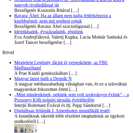
nagyob rivalizálással jár
Beszélgetés Koszorús Ritával
[…]
Ravasz Ábel: Ha az állam nem tudja feltérképezni a
kisebbségeit, nem tud segíteni rajtuk
Beszélgetés Ravasz Ábel szociológussal
[…]
Identitásaink, évszázadaink, régióink
Eva Andrejčáková, Valerij Kupka, Lucia Molnár Satinská és
Jozef Tancer beszélgetése
[…]
Rövid
Megjelent Legéndy Jácint új verseskötete, az FBI:
Maffiaszólam!
A Prae Kiadó gondozásában
[…]
Magyar lapot indít a Denník N
A magyar médiaszabadság válságban van, és ez a szlovákiai
magyarokat fokozottan érinti
[…]
„Mint mindenkinek, nekünk sem volt szokványos évünk” – a
Pozsonyi Kifli polgári társulás évértékelője
Interjú Bolemant Évával és ifj. Papp Sándorral
[…]
Digitálisan feltárták I. Amenhotep mumifikált testét
A kutatóknak sikerült több részletet megtudniuk az egykori
uralkodóról
[…]