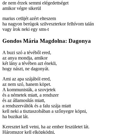
de nem érzek semmi elégedettséget
amikor végre sikerül
marius cetlijét azért elteszem
ha nagyon berúgok szilveszterkor felhívom talán
vagy írok neki egy sms-t
Gondos Mária Magdolna: Dagonya
A buzi szó a tévéből ered,
az anya mondja, amikor
két lány a tévében azt énekli,
hogy nászt, ne dagonyát.
Ami az apa szájából ered,
az nem szó, hanem köpet.
A kommunisták, a szovjetek
és a németek miatt, a rendszer
és az államosítás miatt,
a rendszerváltók és a falu szája miatt
kell neki a tisztaszobában a szőnyegre köpni,
ha buzikat lát.
Keresztet kell vetni, ha az ember feszületet lát.
Háromszor kell elköpködni,