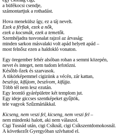
a büfékocsi csendje,
számontartjuk a rothadást.
Hova menekülsz így, ez a táj nevelt.
Ezek a férfiak, ezek a nők,
ezek a kocsmák, ezek a temetők.
Szemhéjadra tusvonalat rajzol az árvaság:
minden sarkon másvalaki volt apád helyett apád –
most felnősz ezen a haldokló vonaton.
Egy öregember fehér alsóban rohan a semmi közepén,
nevet és integet, nem tudom lefotózni.
Később őzek és szarvasok.
A tükörképemmel cigizünk a vécén, zár kattan,
beszívja, kifújom, beszívom, kifújja.
Több tél nem lesz ezután.
Egy leomló gyárépületre két templom jut.
Egy ideje giccses szentképeket gyűjtök,
tele vagyok Szűzmáriákkal.
Kicseng, nem veszi fel, kicseng, nem veszi fel –
nem mindenki halott, aki nem válaszol.
Cigi Tusnád után, cigi Csíknál, cigi Csíkszentdomokosnál.
A következőt Gyergyóban szívhatod el.