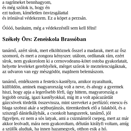
a ragrímeket bennhagyom,
és még szólok is, hogy én
ezt tudom, kíméletlen önvizsgálattal
és iróniával védekezem. Ez a köpet a perzsán.
Óóóó, barátaim, még a védekezéstől sem kell félni!
Székely Örs: Zeneiskola Brassóban
tanárnő, azért sírok, mert elköltöznek ősszel a madarak, mert az ősz
szomorú, és mert a zongora kényszer. utálom, ordítanak rám, ezért
sírok, nem gyakorolom ki a cernovodeanu-kötet ostoba gyakorlatait,
helyette leveleket gereblyélek, mérget szórok le meztelencsigáknak,
az udvaron van egy mészgödör, majdnem belemászom.
tanárnő, emlékszem a festetics-kastélyra, amikor nyaraltunk,
külföldön, aminek magyarország volt a neve, és ahogy a gyermek
hiszi, hogy apja a legerősebb férfi, úgy hittem, magyarország a
legjobb ország, igazi kastélyokkal, míg itt a volt apácazárdát
gázcsövek tördelik összevissza, mint szerveket a perfúzió; enescu és
blaga szobrai akár a sejtburjánzás, türemkednek elő a falakból, és a
sziszegő dánielkályhák, a csonkolt hangszerek, tanárnő, jól
figyeljen, ez nem a sós latyak, ami a csizmámról csepeg, mert az már
akkor leolvadt, mára nem gyakoroltam, délután királyfi voltam, amíg
a szülők aludtak, ha innen hazamegyek, otthon esik a hó.