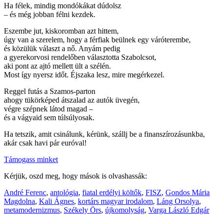
Ha félek, mindig mondókákat dúdolsz
– és még jobban félni kezdek.
Eszembe jut, kiskoromban azt hittem,
úgy van a szerelem, hogy a férfiak beülnek egy váróterembe,
és közülük választ a nő. Anyám pedig
a gyerekorvosi rendelőben választotta Szabolcsot,
aki pont az ajtó mellett ült a szélén.
Most így nyersz időt. Éjszaka lesz, mire megérkezel.
Reggel futás a Szamos-parton
ahogy tükörképed átszalad az autók üvegén,
végre szépnek látod magad –
és a vágyaid sem túlsúlyosak.
Ha tetszik, amit csinálunk, kérünk, szállj be a finanszírozásunkba,
akár csak havi pár euróval!
Támogass minket
Kérjük, oszd meg, hogy mások is olvashassák:
André Ferenc
,
antológia
,
fiatal erdélyi költők
,
FISZ
,
Gondos Mária
Magdolna
,
Kali Ágnes
,
kortárs magyar irodalom
,
Láng Orsolya
,
metamodernizmus
,
Székely Örs
,
újkomolyság
,
Varga László Edgár