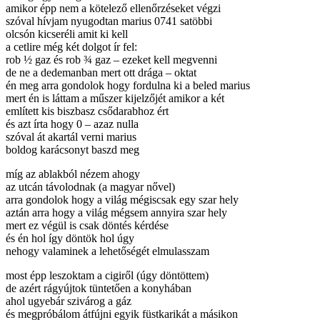
amikor épp nem a kötelező ellenőrzéseket végzi
szóval hívjam nyugodtan marius 0741 satöbbi
olcsón kicseréli amit ki kell
a cetlire még két dolgot ír fel:
rob ½ gaz és rob ¾ gaz – ezeket kell megvenni
de ne a dedemanban mert ott drága – oktat
én meg arra gondolok hogy fordulna ki a beled marius
mert én is láttam a műszer kijelzőjét amikor a két
említett kis biszbasz csődarabhoz ért
és azt írta hogy 0 – azaz nulla
szóval át akartál verni marius
boldog karácsonyt baszd meg
míg az ablakból nézem ahogy
az utcán távolodnak (a magyar nővel)
arra gondolok hogy a világ mégiscsak egy szar hely
aztán arra hogy a világ mégsem annyira szar hely
mert ez végül is csak döntés kérdése
és én hol így döntök hol úgy
nehogy valaminek a lehetőségét elmulasszam
most épp leszoktam a cigiről (úgy döntöttem)
de azért rágyújtok tüntetően a konyhában
ahol ugyebár szivárog a gáz
és megpróbálom átfújni egyik füstkarikát a másikon