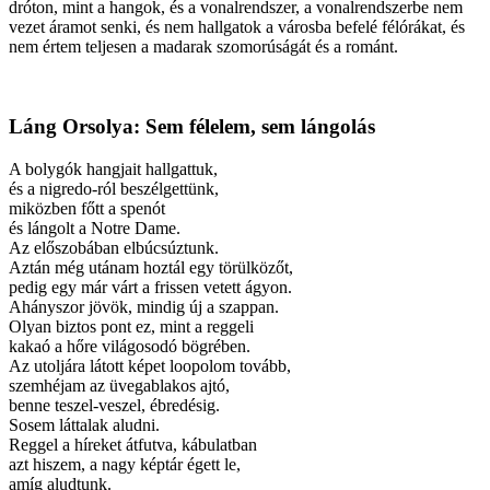
dróton, mint a hangok, és a vonalrendszer, a vonalrendszerbe nem
vezet áramot senki, és nem hallgatok a városba befelé félórákat, és
nem értem teljesen a madarak szomorúságát és a románt.
Láng Orsolya: Sem félelem, sem lángolás
A bolygók hangjait hallgattuk,
és a nigredo-ról beszélgettünk,
miközben főtt a spenót
és lángolt a Notre Dame.
Az előszobában elbúcsúztunk.
Aztán még utánam hoztál egy törülközőt,
pedig egy már várt a frissen vetett ágyon.
Ahányszor jövök, mindig új a szappan.
Olyan biztos pont ez, mint a reggeli
kakaó a hőre világosodó bögrében.
Az utoljára látott képet loopolom tovább,
szemhéjam az üvegablakos ajtó,
benne teszel-veszel, ébredésig.
Sosem láttalak aludni.
Reggel a híreket átfutva, kábulatban
azt hiszem, a nagy képtár égett le,
amíg aludtunk.