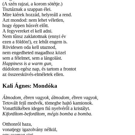
(A szén rajzai, a korom sötétje.)
Tisztáznak a szappan élei.
Mire kiérek hozzád, helyreáll a rend.
Azt mondod: nem lehet véletlen,
hogy éppen húsvét előtt.
A fegyvereket el kell adni.
Nem tűnsz zaklatottnak (ennyi év
ezen a földön!), ez lehűt engem is.
Rövidesen oda kell utaznod,
nem engedheted magadhoz közel
sem a félelmet, sem a lángolást.
Happiness is a warm gun,
dúdolom egész nap, és tartom a frontot
az összeesküvés-elméletek ellen.
Kali Ágnes: Mondóka
Álmodom, ébren vagyok, álmodom, ébren vagyok,
Tetovált fejű medvék, tömegbe hajtó kamionok.
Vonatfülkében idegen fiú nyelvéről a kristályt.
Kifordítom-befordítom, mégis bomba a bomba.
Otthonról haza,
vonatjegy igazolvány nélkül,
egy csomag cigi,