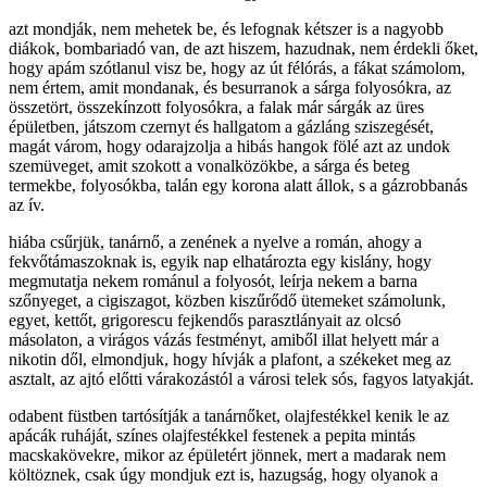
azt mondják, nem mehetek be, és lefognak kétszer is a nagyobb
diákok, bombariadó van, de azt hiszem, hazudnak, nem érdekli őket,
hogy apám szótlanul visz be, hogy az út félórás, a fákat számolom,
nem értem, amit mondanak, és besurranok a sárga folyosókra, az
összetört, összekínzott folyosókra, a falak már sárgák az üres
épületben, játszom czernyt és hallgatom a gázláng sziszegését,
magát várom, hogy odarajzolja a hibás hangok fölé azt az undok
szemüveget, amit szokott a vonalközökbe, a sárga és beteg
termekbe, folyosókba, talán egy korona alatt állok, s a gázrobbanás
az ív.
hiába csűrjük, tanárnő, a zenének a nyelve a román, ahogy a
fekvőtámaszoknak is, egyik nap elhatározta egy kislány, hogy
megmutatja nekem románul a folyosót, leírja nekem a barna
szőnyeget, a cigiszagot, közben kiszűrődő ütemeket számolunk,
egyet, kettőt, grigorescu fejkendős parasztlányait az olcsó
másolaton, a virágos vázás festményt, amiből illat helyett már a
nikotin dől, elmondjuk, hogy hívják a plafont, a székeket meg az
asztalt, az ajtó előtti várakozástól a városi telek sós, fagyos latyakját.
odabent füstben tartósítják a tanárnőket, olajfestékkel kenik le az
apácák ruháját, színes olajfestékkel festenek a pepita mintás
macskakövekre, mikor az épületért jönnek, mert a madarak nem
költöznek, csak úgy mondjuk ezt is, hazugság, hogy olyanok a