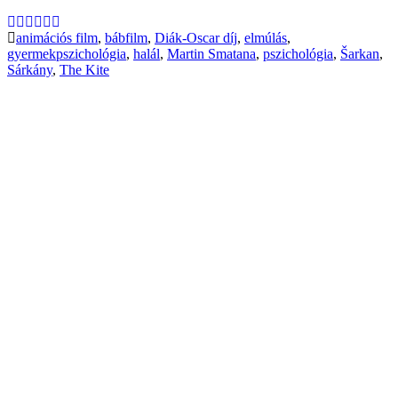
animációs film
,
bábfilm
,
Diák-Oscar díj
,
elmúlás
,
gyermekpszichológia
,
halál
,
Martin Smatana
,
pszichológia
,
Šarkan
,
Sárkány
,
The Kite