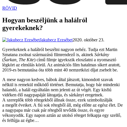
RÖVID
dunszt.sk
kultmag
Hogyan beszéljünk a halálról
gyerekeknek?
Jakubecz Erzsébet
2020. október 23.
Gyerekeknek a halálról beszélni nagyon nehéz. Tudja ezt Martin
Smatana zsolnai származású filmrendező is, akinek
Sárkány
(
Šarkan, The Kite
) című filmje igyekszik eloszlatni a nyomasztó
légkört az elmúlás körül. Az animációs film hatalmas sikert aratott,
2019-es bemutatása óta több mint 40 nemzetközi díjat zsebelt be.
A mese nagyon kedves, bábok által játszott, kimondott szavak
nélkül is remekül működő történet. Bemutatja, hogy bár mindenki
halandó, a halál egyáltalán nem jelenti az út végét. Egy kisfiú
vidéken élő nagypapáját látogatja, és sárkányt eregetnek.
A szereplők több rétegekből állnak össze, ezek szimbolizálják
a megélt éveiket. A fiú sok rétegből áll, még előtte az egész élet. De
a nagypapa már csak pár rétegből tevődik össze, és egyre
vékonyodik. Egy napon aztán az utolsó réteget felkapja egy szellő,
és felfújja az égbe…