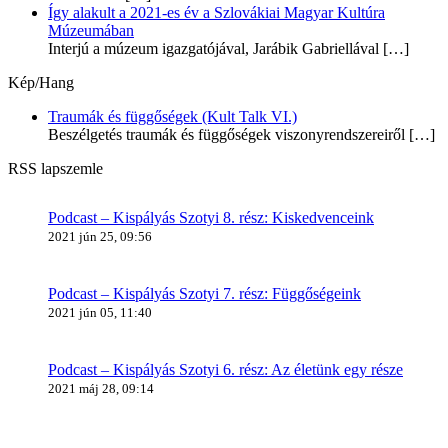
Így alakult a 2021-es év a Szlovákiai Magyar Kultúra
Múzeumában
Interjú a múzeum igazgatójával, Jarábik Gabriellával
[…]
Kép/Hang
Traumák és függőségek (Kult Talk VI.)
Beszélgetés traumák és függőségek viszonyrendszereiről
[…]
RSS lapszemle
Podcast – Kispályás Szotyi 8. rész: Kiskedvenceink
2021 jún 25, 09:56
Podcast – Kispályás Szotyi 7. rész: Függőségeink
2021 jún 05, 11:40
Podcast – Kispályás Szotyi 6. rész: Az életünk egy része
2021 máj 28, 09:14