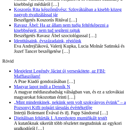
kisebbségi médiáról
[…]
Koszorús Rita képzőművész: Szlovákiában a kisebb közeg
nagyob rivalizálással jár
Beszélgetés Koszorús Ritával
[…]
Ravasz Ábel: Ha az állam nem tudja feltérképezni a
kisebbségeit, nem tud segíteni rajtuk
Beszélgetés Ravasz Ábel szociológussal
[…]
Identitásaink, évszázadaink, régióink
Eva Andrejčáková, Valerij Kupka, Lucia Molnár Satinská és
Jozef Tancer beszélgetése
[…]
Rövid
Megjelent Legéndy Jácint új verseskötete, az FBI:
Maffiaszólam!
A Prae Kiadó gondozásában
[…]
Magyar lapot indít a Denník N
A magyar médiaszabadság válságban van, és ez a szlovákiai
magyarokat fokozottan érinti
[…]
„Mint mindenkinek, nekünk sem volt szokványos évünk” – a
Pozsonyi Kifli polgári társulás évértékelője
Interjú Bolemant Évával és ifj. Papp Sándorral
[…]
Digitálisan feltárták I. Amenhotep mumifikált testét
A kutatóknak sikerült több részletet megtudniuk az egykori
uralkodóról
[…]