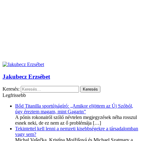
Jakubecz Erzsébet
Keresés:
Legfrissebb
Bőd Titanilla sportújságíró: „Amikor eljöttem az Új Szóból,
úgy éreztem magam, mint Gagarin”
A pónis rokonairól szóló névtelen megjegyzések néha rosszul
esnek neki, de ez nem az ő problémája
[…]
Tekintettel kell lenni a nemzeti kisebbségekre a társadalomban
vagy sem?
Michal Vašečka, Kristína Mojžišová és Michael Szatmary a