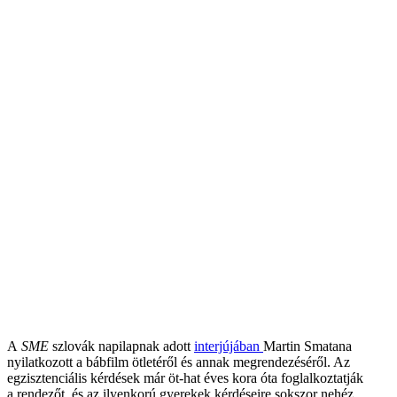
A
SME
szlovák napilapnak adott
interjújában
Martin Smatana
nyilatkozott a bábfilm ötletéről és annak megrendezéséről. Az
egzisztenciális kérdések már öt-hat éves kora óta foglalkoztatják
a rendezőt, és az ilyenkorú gyerekek kérdéseire sokszor nehéz