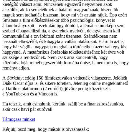
kielégítő választ adni. Nincsenek egyszerű helyzetben azok
a szülők, akik csemetéiknek a halálról magyaráznak, hiszen ők
maguk sem tudhatják biztosan, hogy mi vár azután rájuk. Épp ezért
Smatana a film előkészítésekor több pszichológiai könyvet is
áttanulmányozott – ezekután úgy döntött, a témát semmiképp sem
szabad elbagatellizálnia, a gyerekek nyelvén, de egyenesen kell
kommunikálni a továbbítani szánt üzenetet. Szándékosan nem
használt elbeszélőt, és kihagyta a vallási utalásokat. Elárulta azt is,
hogy bár végül a nagypapa meghal, a történetben azért van egy kis
happyend. A metaforikus ábrázolás tökéletesítéséhez két évre volt
szüksége a rendezőnek. Nem csak arra koncentrált, hogy
közölnivalóját minél egyszerűbb formába öntse, hanem arra is, hogy
reményt adjon.
A
Sárkány
t eddig 150 filmfesztiválon vetítették világszerte. Jelölték
Diák-Oscar díjra is, és sikere töretlen. Jelenleg online megtekinthető
a Dafilms platformon (2 euróért), jövőre pedig közzéteszik
a YouTube-on és a Vimeon is.
Ha tetszik, amit csinálunk, kérünk, szállj be a finanszírozásunkba,
akár csak havi pár euróval!
Támogass minket
Kérjük, oszd meg, hogy mások is olvashassák: