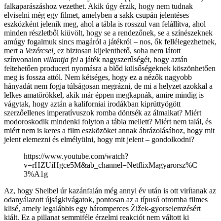
falkaparászáshoz vezethet. Akik úgy érzik, hogy nem tudnak
elviselni még egy filmet, amelyben a sakk csupán jelentéses
eszközként jelenik meg, ahol a tábla is rosszul van felállítva, ahol
minden részletből kiüvölt, hogy se a rendezőnek, se a színészeknek
amúgy fogalmuk sincs magáról a játékról – nos, ők fellélegezhetnek,
mert a
Vezércsel,
ez biztosan kijelenthető, soha nem látott
színvonalon
villantja fel
a játék nagyszerűségét, hogy aztán
feltehetően produceri nyomásra a blőd külsőségeknek köszönhetően
meg is fossza attól. Nem kétséges, hogy ez a nézők nagyobb
hányadát nem fogja túlságosan megrázni, de mi a helyzet azokkal a
lelkes amatőrökkel, akik már éppen megkapnák, amire mindig is
vágytak, hogy aztán a kaliforniai irodákban kiprüttyögött
szerzőellenes imperatívuszok romba döntsék az álmaikat? Miért
modoroskodik mindenki folyton a tábla mellett? Miért nem talál, és
miért nem is keres a film eszközöket annak ábrázolásához, hogy mit
jelent elemezni és elmélyülni, hogy mit jelent – gondolkodni?
https://www.youtube.com/watch?
v=rHZUiHgce5M&ab_channel=NetflixMagyarorsz%C
3%A1g
Az, hogy Sheibel úr kazánfalán még annyi év után is ott virítanak az
odanyálazott újságkivágatok, pontosan az a típusú otromba filmes
klisé, amely legalábbis egy háromperces Žižek-gyorselemzésért
kiált. Ez a pillanat semmiféle érzelmi reakciót nem váltott ki