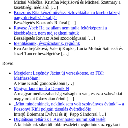
Michal Vašečka, Kristína Mojžišová és Michael Szatmary a
kisebbségi médiáról
[…]
Koszorús Rita képzőművész: Szlovákiában a kisebb közeg
nagyob rivalizálással jár
Beszélgetés Koszorús Ritával
[…]
Ravasz Ábel: Ha az állam nem tudja feltérképezni a
kisebbségeit, nem tud segíteni rajtuk
Beszélgetés Ravasz Ábel szociológussal
[…]
Identitásaink, évszázadaink, régióink
Eva Andrejčáková, Valerij Kupka, Lucia Molnár Satinská és
Jozef Tancer beszélgetése
[…]
Rövid
Megjelent Legéndy Jácint új verseskötete, az FBI:
Maffiaszólam!
A Prae Kiadó gondozásában
[…]
Magyar lapot indít a Denník N
A magyar médiaszabadság válságban van, és ez a szlovákiai
magyarokat fokozottan érinti
[…]
„Mint mindenkinek, nekünk sem volt szokványos évünk” – a
Pozsonyi Kifli polgári társulás évértékelője
Interjú Bolemant Évával és ifj. Papp Sándorral
[…]
Digitálisan feltárták I. Amenhotep mumifikált testét
A kutatóknak sikerült több részletet megtudniuk az egykori