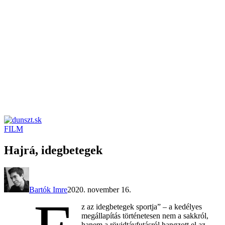
FILM
dunszt.sk
kultmag
Hajrá, idegbetegek
Bartók Imre
2020. november 16.
z az idegbetegek sportja” – a kedélyes
megállapítás történetesen nem a sakkról,
hanem a rövidtávfutásról hangzott el az