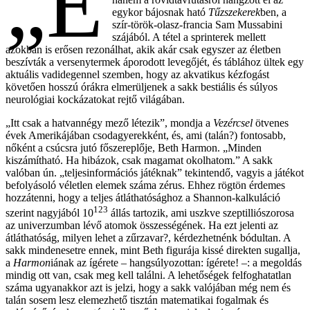
„E
egykor bájosnak ható
Tűzszekerek
ben, a
szír-török-olasz-francia Sam Mussabini
szájából. A tétel a sprinterek mellett
azokban is erősen rezonálhat, akik akár csak egyszer az életben
beszívták a versenytermek áporodott levegőjét, és táblához ültek egy
aktuális vadidegennel szemben, hogy az akvatikus kézfogást
követően hosszú órákra elmerüljenek a sakk bestiális és súlyos
neurológiai kockázatokat rejtő világában.
„Itt csak a hatvannégy mező létezik”, mondja a
Vezércsel
ötvenes
évek Amerikájában csodagyerekként, és, ami (talán?) fontosabb,
nőként a csúcsra jutó főszereplője, Beth Harmon. „Minden
kiszámítható. Ha hibázok, csak magamat okolhatom.” A sakk
valóban ún. „teljesinformációs játéknak” tekintendő, vagyis a játékot
befolyásoló véletlen elemek száma zérus. Ehhez rögtön érdemes
hozzátenni, hogy a teljes átláthatósághoz a Shannon-kalkuláció
123
szerint nagyjából 10
állás tartozik, ami uszkve szeptilliószorosa
az univerzumban lévő atomok összességének. Ha ezt jelenti az
átláthatóság, milyen lehet a zűrzavar?, kérdezhetnénk bódultan. A
sakk mindenesetre ennek, mint Beth figurája kissé direkten sugallja,
a
Harmon
iának az ígérete – hangsúlyozottan: ígérete! –: a megoldás
mindig ott van, csak meg kell találni. A lehetőségek felfoghatatlan
száma ugyanakkor azt is jelzi, hogy a sakk valójában még nem és
talán sosem lesz elemezhető tisztán matematikai fogalmak és