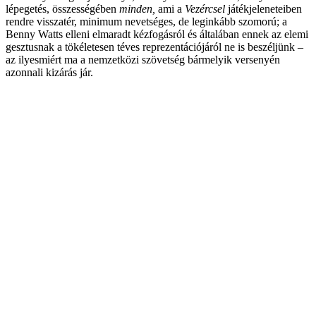
lépegetés, összességében
minden,
ami a
Vezércsel
játékjeleneteiben
rendre visszatér, minimum nevetséges, de leginkább szomorú; a
Benny Watts elleni elmaradt kézfogásról és általában ennek az elemi
gesztusnak a tökéletesen téves reprezentációjáról ne is beszéljünk –
az ilyesmiért ma a nemzetközi szövetség bármelyik versenyén
azonnali kizárás jár.