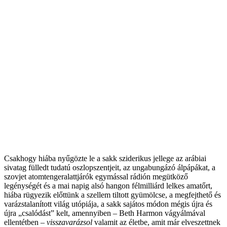
Csakhogy hiába nyűgözte le a sakk sziderikus jellege az arábiai
sivatag fülledt tudatú oszlopszentjeit, az ungabungázó álpápákat, a
szovjet atomtengeralattjárók egymással rádión megütköző
legénységét és a mai napig alsó hangon félmilliárd lelkes amatőrt,
hiába rügyezik előttünk a szellem tiltott gyümölcse, a megfejthető és
varázstalanított világ utópiája, a sakk sajátos módon mégis újra és
újra „csalódást” kelt, amennyiben – Beth Harmon vágyálmával
ellentétben –
visszavarázsol
valamit az életbe, amit már elveszettnek