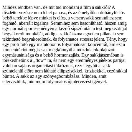
Mindez rendben van, de mit tud mondani a film a sakkról? A
díszlettervezésre nem lehet panasz, és az émelyítően dohányfüstös
belső terekbe lépve minket is elfog a versenysakk semmihez sem
fogható, aberrált izgalma. Semmihez sem hasonlítható, hiszen amíg
egy normál sporteseményen a kezdő sípszó után a test megkezdi jól
begyakorolt munkáját, addig a sakkjátszma egyetlen pillanata sem
tekinthető begyakoroltnak, és folyamatos stresszt jelent. Tény, hogy
egy profi futó egy maratonon is folyamatosan koncentrál, ám ezt a
koncentrációt mégiscsak megkönnyíti a mozdulatok olajozott
egymásutánisága és a belső hormonzajlás. Egy sakkjátszmában is
törekedhetünk a „flow”-ra, és nem egy eredményes játékos partijai
valóban sajátos organicitást tükröznek, ezzel együtt a sakk
szüntelenül előre nem látható ellipszisekkel, krízisekkel, cezúrákkal
büntet. A sakk az agy szőnyegbombázása. Minden, amit
elterveztünk, minimum folyamatos újratervezést igényel.