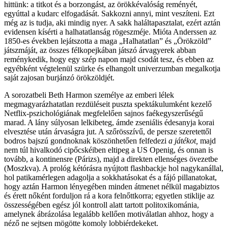
hittünk: a titkot és a borzongást, az örökkévalóság reményét,
egyúttal a kudarc elfogadását. Sakkozni annyi, mint veszíteni. Ezt
még az is tudja, aki mindig nyer. A sakk haláltapasztalat, ezért aztán
evidensen kísérti a halhatatlanság rögeszméje. Mióta Anderssen az
1850-es években lejátszotta a maga „Halhatatlan” és „Örökzöld”
játszmáját, az összes félkopejkában játszó árvagyerek abban
reménykedik, hogy egy szép napon majd csodát tesz, és ebben az
egyébként végtelenül szürke és elhangolt univerzumban megalkotja
saját zajosan burjánzó örökzöldjét.
A sorozatbeli Beth Harmon személye az emberi lélek
megmagyarázhatatlan rezdüléseit puszta spektákulumként kezelő
Netflix-pszichológiának megfelelően sajnos faékegyszerűségű
marad. A lány súlyosan lelkibeteg, ámde zseniális édesanyja korai
elvesztése után árvaságra jut. A szőrösszívű, de persze szeretettől
bodros bajszú gondnoknak köszönhetően felfedezi
a játékot,
majd
nem túl hivalkodó cipőcskéiben eltipeg a US Openig, és onnan is
tovább, a kontinensre (Párizs), majd a direkten ellenséges övezetbe
(Moszkva). A prológ kétórásra nyújtott flashbackje hol nagykanállal,
hol patikamérlegen adagolja a sokkhatásokat és a fájó pillanatokat,
hogy aztán Harmon lényegében minden átmenet nélkül magabiztos
és érett nőként forduljon rá a kora felnőttkorra; egyetlen stiklije az
összességében egész jól kontroll alatt tartott politoxikománia,
amelynek ábrázolása legalább kellően motiválatlan ahhoz, hogy a
néző ne sejtsen mögötte komoly lobbiérdekeket.