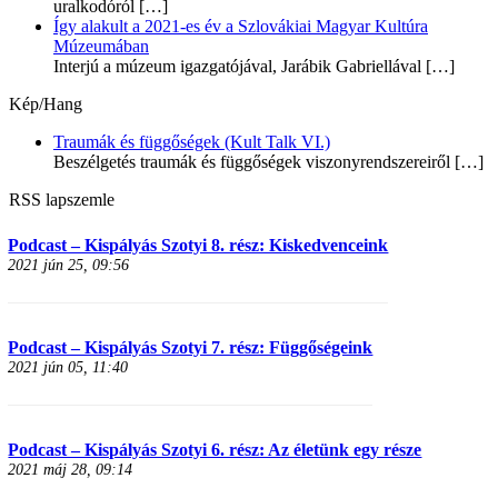
uralkodóról
[…]
Így alakult a 2021-es év a Szlovákiai Magyar Kultúra
Múzeumában
Interjú a múzeum igazgatójával, Jarábik Gabriellával
[…]
Kép/Hang
Traumák és függőségek (Kult Talk VI.)
Beszélgetés traumák és függőségek viszonyrendszereiről
[…]
RSS lapszemle
Podcast – Kispályás Szotyi 8. rész: Kiskedvenceink
2021 jún 25, 09:56
Podcast – Kispályás Szotyi 7. rész: Függőségeink
2021 jún 05, 11:40
Podcast – Kispályás Szotyi 6. rész: Az életünk egy része
2021 máj 28, 09:14