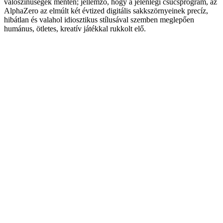
valószínűségek mentén; jellemző, hogy a jelenlegi csúcsprogram, az
AlphaZero az elmúlt két évtized digitális sakkszörnyeinek precíz,
hibátlan és valahol idiosztikus stílusával szemben meglepően
humánus, ötletes, kreatív játékkal rukkolt elő.