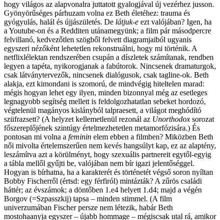
hogy világos az alapvonalra juttatott gyalogjával új vezérhez jusson.
Gyönyörűséges párhuzam volna ez Beth életéhez: trauma és
gyógyulás, halál és újjászületés. De
látjuk-e
ezt valójában? Igen, ha
a Youtube-on és a Redditen utánamegyünk; a film pár másodpercre
felvillanó, kedvezőtlen szögből felvett diagramjaiból ugyanis
egyszeri nézőként lehetetlen rekonstruálni, hogy mi történik. A
netflixlélektan rendszerében csupán a díszletek számítanak, rendben
legyen a tapéta, nyikorogjanak a fabútorok. Nincsenek dramaturgok,
csak látványtervezők, nincsenek dialógusok, csak tagline-ok. Beth
alakja, ezt kimondani is szomorú, de mindvégig hiteltelen marad:
mégis hogyan lehet egy ilyen, minden bizonnyal még az esetleges
legnagyobb segítség mellett is feldolgozhatatlan sebeket hordozó,
végtelenül magányos kislányból talpraesett, a világot meghódító
szüfrazsett? (A helyzet kellemetlenül rezonál az
Unorthodox
sorozat
főszereplőjének szintúgy értelmezhetetlen metamorfózisára.) És
pontosan mi volna a
feminin
elem ebben a filmben? Miközben Beth
női mivolta értelemszerűen nem kevés hangsúlyt kap, ez az alaptény,
leszámítva azt a körülményt, hogy szexuális partnereit egytől-egyig
a tábla mellől gyűjti be, valójában nem bír igazi jelentőséggel.
Hogyan is bírhatna, ha a karakterét és történetét végső soron nyíltan
Bobby Fischerről (értsd: egy férfiról) mintázták? A zűrös családi
háttér; az évszámok; a döntőben 1.e4 helyett 1.d4; majd a végén
Borgov (=Szpasszkij) tapsa – minden stimmel. (A film
univerzumában Fischer persze nem létezik, habár Beth
mostohaanyja egyszer – újabb hommage – mégiscsak utal rá, amikor