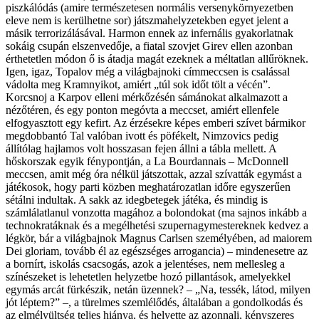
piszkálódás (amire természetesen normális versenykörnyezetben
eleve nem is kerülhetne sor) játszmahelyzetekben egyet jelent a
másik terrorizálásával. Harmon ennek az infernális gyakorlatnak
sokáig csupán elszenvedője, a fiatal szovjet Girev ellen azonban
érthetetlen módon ő is átadja magát ezeknek a méltatlan allűröknek.
Igen, igaz, Topalov még a világbajnoki címmeccsen is csalással
vádolta meg Kramnyikot, amiért „túl sok időt tölt a vécén”.
Korcsnoj a Karpov elleni mérkőzésén sámánokat alkalmazott a
nézőtéren, és egy ponton megóvta a meccset, amiért ellenfele
elfogyasztott egy kefirt. Az érzésekre képes emberi szívet bármikor
megdobbantó Tal valóban ivott és pöfékelt, Nimzovics pedig
állítólag hajlamos volt hosszasan fejen állni a tábla mellett. A
hőskorszak egyik fénypontján, a La Bourdannais – McDonnell
meccsen, amit még óra nélkül játszottak, azzal szívatták egymást a
játékosok, hogy parti közben meghatározatlan időre egyszerűen
sétálni indultak. A sakk az idegbetegek játéka, és mindig is
számlálatlanul vonzotta magához a bolondokat (ma sajnos inkább a
technokratáknak és a megélhetési szupernagymestereknek kedvez a
légkör, bár a világbajnok Magnus Carlsen személyében, ad maiorem
Dei gloriam, tovább él az egészséges arrogancia) – mindenesetre az
a bornírt, iskolás csacsogás, azok a jelentéses, nem mellesleg a
színészeket is lehetetlen helyzetbe hozó pillantások, amelyekkel
egymás arcát fürkészik, netán üzennek? – „Na, tessék, látod, milyen
jót léptem?” –, a türelmes szemlélődés, általában a gondolkodás és
az elmélyültség teljes hiánya, és helyette az azonnali, kényszeres