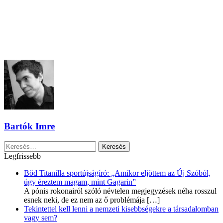
Bartók Imre
Keresés:
Legfrissebb
Bőd Titanilla sportújságíró: „Amikor eljöttem az Új Szóból,
úgy éreztem magam, mint Gagarin”
A pónis rokonairól szóló névtelen megjegyzések néha rosszul
esnek neki, de ez nem az ő problémája
[…]
Tekintettel kell lenni a nemzeti kisebbségekre a társadalomban
vagy sem?