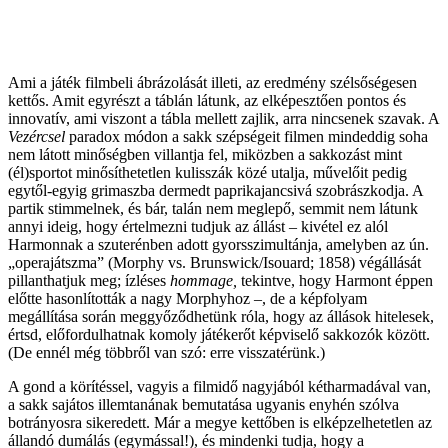
Ami a játék filmbeli ábrázolását illeti, az eredmény szélsőségesen
kettős. Amit egyrészt a táblán látunk, az elképesztően pontos és
innovatív, ami viszont a tábla mellett zajlik, arra nincsenek szavak. A
Vezércsel
paradox módon a sakk szépségeit filmen mindeddig soha
nem látott minőségben villantja fel, miközben a sakkozást mint
(él)sportot minősíthetetlen kulisszák közé utalja, művelőit pedig
egytől-egyig grimaszba dermedt paprikajancsivá szobrászkodja. A
partik stimmelnek, és bár, talán nem meglepő, semmit nem látunk
annyi ideig, hogy értelmezni tudjuk az állást – kivétel ez alól
Harmonnak a szuterénben adott gyorsszimultánja, amelyben az ún.
„operajátszma” (Morphy vs. Brunswick/Isouard; 1858) végállását
pillanthatjuk meg; ízléses
hommage,
tekintve, hogy Harmont éppen
előtte hasonlították a nagy Morphyhoz –, de a képfolyam
megállítása során meggyőződhetünk róla, hogy az állások hitelesek,
értsd, előfordulhatnak komoly játékerőt képviselő sakkozók között.
(De ennél még többről van szó: erre visszatérünk.)
A gond a körítéssel, vagyis a filmidő nagyjából kétharmadával van,
a sakk sajátos illemtanának bemutatása ugyanis enyhén szólva
botrányosra sikeredett. Már a megye kettőben is elképzelhetetlen az
állandó dumálás (egymással!), és mindenki tudja, hogy a