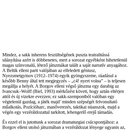
Mindez, a sakk inherens feszültségének puszta teatralitássá
silányítása azért is döbbenetes, mert a sorozat egyébként hihetetlenül
magas színvonalú, létező játszmákat talált a saját narratív anyagához.
A Beltik elleni parti valójában az elfeledett géniusz,
Nyezsmetgyinov (1912–1974) egyik gyöngyszeme, ráadásul a
később Benny által tett megjegyzés – „c4! nyert volna” – is teljesen
megállja a helyét. A Borgov elleni végső játszma egy darabig az
Ivancsuk–Wolff (Biel, 1993) mérkőzést követi, hogy aztán eltérjen
attól és új vizekre evezzen; ez sakk-szempontból valóban egy
végtelenül gazdag, a játék majd’ minden szépségét felvonultató
műalkotás, Pozícióharc, manőverezés, taktikai nüanszok, majd a
végén egy vezéráldozattal tarkított, lehengerlő erejű támadás.
És ezzel el is jutottunk a sorozat dramaturgiai csúcspontjához: a
Borgov elleni utolsó játszmában a vezéráldozat lényege ugyanis az,