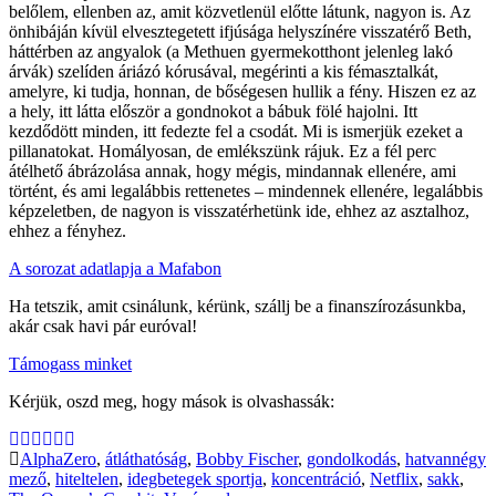
belőlem, ellenben az, amit közvetlenül előtte látunk, nagyon is. Az
önhibáján kívül elvesztegetett ifjúsága helyszínére visszatérő Beth,
háttérben az angyalok (a Methuen gyermekotthont jelenleg lakó
árvák) szelíden áriázó kórusával, megérinti a kis fémasztalkát,
amelyre, ki tudja, honnan, de bőségesen hullik a fény. Hiszen ez az
a hely, itt látta először a gondnokot a bábuk fölé hajolni. Itt
kezdődött minden, itt fedezte fel a csodát. Mi is ismerjük ezeket a
pillanatokat. Homályosan, de emlékszünk rájuk. Ez a fél perc
átélhető ábrázolása annak, hogy mégis, mindannak ellenére, ami
történt, és ami legalábbis rettenetes – mindennek ellenére, legalábbis
képzeletben, de nagyon is visszatérhetünk ide, ehhez az asztalhoz,
ehhez a fényhez.
A soroza
t
adatlapja a Mafabon
Ha tetszik, amit csinálunk, kérünk, szállj be a finanszírozásunkba,
akár csak havi pár euróval!
Támogass minket
Kérjük, oszd meg, hogy mások is olvashassák:
AlphaZero
,
átláthatóság
,
Bobby Fischer
,
gondolkodás
,
hatvannégy
mező
,
hiteltelen
,
idegbetegek sportja
,
koncentráció
,
Netflix
,
sakk
,