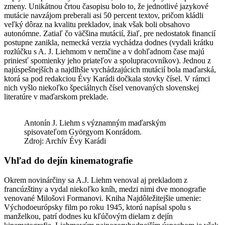
zmeny. Unikátnou črtou časopisu bolo to, že jednotlivé jazykové
mutácie navzájom preberali asi 50 percent textov, pričom kládli
veľký dôraz na kvalitu prekladov, inak však boli obsahovo
autonómne. Zatiaľ čo väčšina mutácií, žiaľ, pre nedostatok financií
postupne zanikla, nemecká verzia vychádza dodnes (vydali krátku
rozlúčku s A. J. Liehmom v nemčine a v dohľadnom čase majú
priniesť spomienky jeho priateľov a spolupracovníkov). Jednou z
najúspešnejších a najdlhšie vychádzajúcich mutácií bola maďarská,
ktorá sa pod redakciou Évy Karádi dočkala stovky čísel. V rámci
nich vyšlo niekoľko špeciálnych čísel venovaných slovenskej
literatúre v maďarskom preklade.
Antonín J. Liehm s významným maďarským
spisovateľom Györgyom Konrádom.
Zdroj: Archív Évy Karádi
Vhľad do dejín kinematografie
Okrem novinárčiny sa A.J. Liehm venoval aj prekladom z
francúzštiny a vydal niekoľko kníh, medzi nimi dve monografie
venované Milošovi Formanovi. Kniha Najdôležitejšie umenie:
Východoeurópsky film po roku 1945, ktorú napísal spolu s
manželkou, patrí dodnes ku kľúčovým dielam z dejín