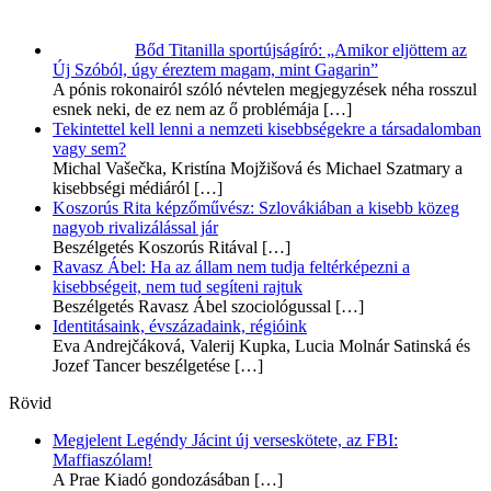
Bőd Titanilla sportújságíró: „Amikor eljöttem az
Új Szóból, úgy éreztem magam, mint Gagarin”
A pónis rokonairól szóló névtelen megjegyzések néha rosszul
esnek neki, de ez nem az ő problémája
[…]
Tekintettel kell lenni a nemzeti kisebbségekre a társadalomban
vagy sem?
Michal Vašečka, Kristína Mojžišová és Michael Szatmary a
kisebbségi médiáról
[…]
Koszorús Rita képzőművész: Szlovákiában a kisebb közeg
nagyob rivalizálással jár
Beszélgetés Koszorús Ritával
[…]
Ravasz Ábel: Ha az állam nem tudja feltérképezni a
kisebbségeit, nem tud segíteni rajtuk
Beszélgetés Ravasz Ábel szociológussal
[…]
Identitásaink, évszázadaink, régióink
Eva Andrejčáková, Valerij Kupka, Lucia Molnár Satinská és
Jozef Tancer beszélgetése
[…]
Rövid
Megjelent Legéndy Jácint új verseskötete, az FBI:
Maffiaszólam!
A Prae Kiadó gondozásában
[…]