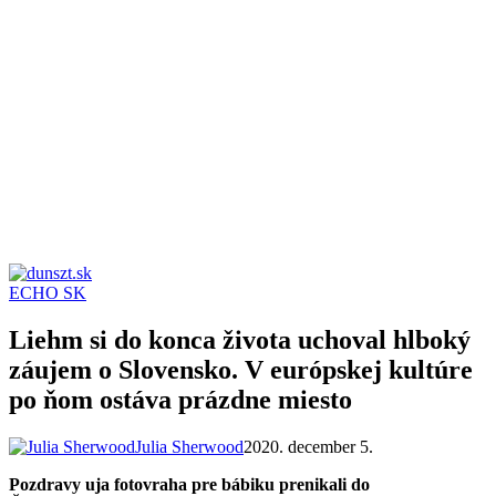
ECHO SK
dunszt.sk
kultmag
Liehm si do konca života uchoval hlboký
záujem o Slovensko. V európskej kultúre
po ňom ostáva prázdne miesto
Julia Sherwood
2020. december 5.
Pozdravy uja fotovraha pre bábiku prenikali do