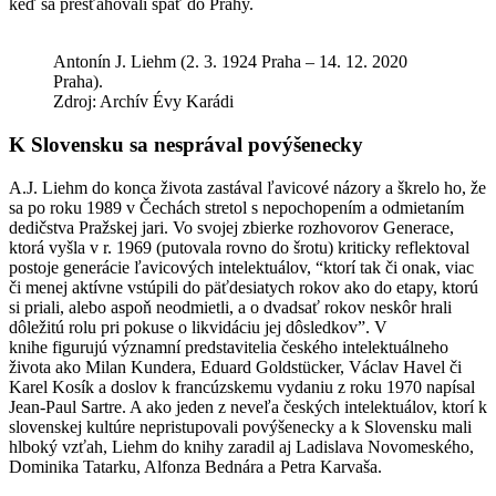
keď sa presťahovali späť do Prahy.
Antonín J. Liehm (2. 3. 1924 Praha – 14. 12. 2020
Praha).
Zdroj: Archív Évy Karádi
K Slovensku sa nesprával povýšenecky
A.J. Liehm do konca života zastával ľavicové názory a škrelo ho, že
sa po roku 1989 v Čechách stretol s nepochopením a odmietaním
dedičstva Pražskej jari. Vo svojej zbierke rozhovorov Generace,
ktorá vyšla v r. 1969 (putovala rovno do šrotu) kriticky reflektoval
postoje generácie ľavicových intelektuálov, “ktorí tak či onak, viac
či menej aktívne vstúpili do päťdesiatych rokov ako do etapy, ktorú
si priali, alebo aspoň neodmietli, a o dvadsať rokov neskôr hrali
dôležitú rolu pri pokuse o likvidáciu jej dôsledkov”. V
knihe figurujú významní predstavitelia českého intelektuálneho
života ako Milan Kundera, Eduard Goldstücker, Václav Havel či
Karel Kosík a doslov k francúzskemu vydaniu z roku 1970 napísal
Jean-Paul Sartre. A ako jeden z neveľa českých intelektuálov, ktorí k
slovenskej kultúre nepristupovali povýšenecky a k Slovensku mali
hlboký vzťah, Liehm do knihy zaradil aj Ladislava Novomeského,
Dominika Tatarku, Alfonza Bednára a Petra Karvaša.