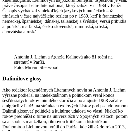
kinematografie. Liehmovým najpozoruhodnejším úspechom je však
práve časopis Lettre International, ktorý založil v r. 1984 v Paríži.
Časopis vychádzal v niekoľkých jazykových mutáciách –až
trinástich v čase najväčšieho rozletu po r. 1989, keď k francúzskej,
nemeckej, španielskej, dánskej, talianskej a švédskej verzii pribudla
aj poľská, maďarská, česko-slovenská, rumunská, srbská,
chorvátska a ruská.
Antonín J. Liehm a Agneša Kalinová ako 81 roční na
stretnutí v Paríži.
Foto: Miriam Sherwood
Dalimilove glosy
Ako redaktor legendárnych Literárnych novín sa Antonín J. Liehm
výrazne podieľal na intelektuálnom a politickom vrení konca
šesťdesiatych rokov minulého storočia a po auguste 1968 začal v
emigrácii v Paríži na stránkach exilových Listov pod pseudonymom
Dalimil glosovať politické a kultúrne udalosti vo vlasti. Niekoľko
rokov prednášal o filme na univerzitách v Spojených štátoch, potom
sa aj spolu s manželkou, filmovou kritičkou a historičkou
Drahomírou Liehmovou, vrátil do Paríža, kde žili až do roku 2013,