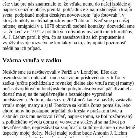
ešte viac pre nás znamenalo to, že vďaka nemu do našej izolácie aj
napriek cenzúre občas prenikli pohľadnice z najrozličnejších krajín
sveta, podpísané mojím detským novotvarom “ujo fotovrah”, v
ktorých nikdy nechýbal pozdrav pre “bábiku”. Keď sme po našej
nútenej emigrácii v r. 1978 obnovili osobné kontakty, dozvedeli sme
sa, že keď v r. 1972 z politických dôvodov uväznili mojich rodičov,
A. J. Liehm patril k tým, čo sa zasadzovali za ich prepustenie a
využíval svoje rozvetvené kontakty na to, aby upútal pozornosť
médií na ich prípad.
Vzácna vrtuľa v zadku
Neskôr sme sa navštevovali v Paríži a v Londýne. Ešte ako
osemdesiatnik dokázal Tonda so svojou príslovečnou vrtuľou v
zadku (určite pochádzala z rovnakej dielne ako vrtuľa mojej mamy)
počas dvojdňového londýnskeho pobytu absolvovať päť divadiel a
dostať ma aj na tie najslávnejšie a beznádejne vypredané
predstavenia. Po tom, ako sa v r. 2014 nečakane a navždy zastavila
vrtuľa mojej mamy a aj tá Tondova sa krútila čoraz pomalšie, lebo
choré nohy ho postupne pripútali do kresla v pražskom byte a
slabnúci zrak mu nedovolil čítať, napriek tomu, že bol rozčarovaný
z politického vývoja doma aj vo svete a sťažoval sa na život po
deväťdesiatke, neprestával sa zaujímať o kultúrne dianie a divadelné
úspechy mojej dcéry. Našej malej rodine bude Antonín J. Liehm