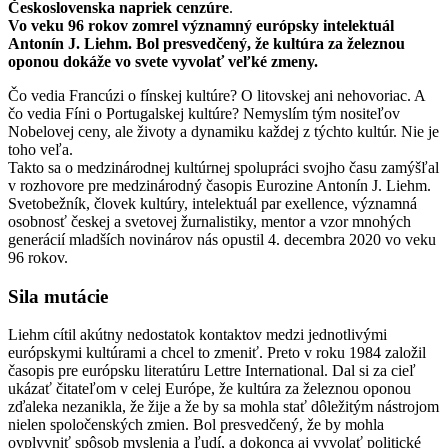
Československa napriek cenzúre
.
Vo veku 96 rokov zomrel významný európsky intelektuál
Antonín J. Liehm. Bol presvedčený, že kultúra za železnou
oponou dokáže vo svete vyvolať veľké zmeny.
Čo vedia Francúzi o fínskej kultúre? O litovskej ani nehovoriac. A
čo vedia Fíni o Portugalskej kultúre? Nemyslím tým nositeľov
Nobelovej ceny, ale životy a dynamiku každej z týchto kultúr. Nie je
toho veľa.
Takto sa o medzinárodnej kultúrnej spolupráci svojho času zamýšľal
v rozhovore pre medzinárodný časopis Eurozine Antonín J. Liehm.
Svetobežník, človek kultúry, intelektuál par exellence, významná
osobnosť českej a svetovej žurnalistiky, mentor a vzor mnohých
generácií mladších novinárov nás opustil 4. decembra 2020 vo veku
96 rokov.
Sila mutácie
Liehm cítil akútny nedostatok kontaktov medzi jednotlivými
európskymi kultúrami a chcel to zmeniť. Preto v roku 1984 založil
časopis pre európsku literatúru Lettre International. Dal si za cieľ
ukázať čitateľom v celej Európe, že kultúra za železnou oponou
zďaleka nezanikla, že žije a že by sa mohla stať dôležitým nástrojom
nielen spoločenských zmien. Bol presvedčený, že by mohla
ovplyvniť spôsob myslenia a ľudí, a dokonca aj vyvolať politické