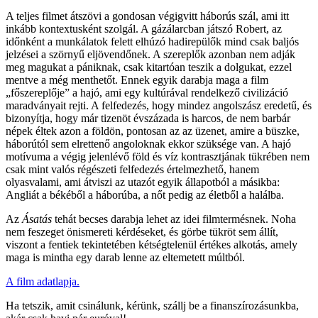
A teljes filmet átszövi a gondosan végigvitt háborús szál, ami itt
inkább kontextusként szolgál. A gázálarcban játszó Robert, az
időnként a munkálatok felett elhúzó hadirepülők mind csak baljós
jelzései a szörnyű eljövendőnek. A szereplők azonban nem adják
meg magukat a pániknak, csak kitartóan teszik a dolgukat, ezzel
mentve a még menthetőt. Ennek egyik darabja maga a film
„főszereplője” a hajó, ami egy kultúrával rendelkező civilizáció
maradványait rejti. A felfedezés, hogy mindez angolszász eredetű, és
bizonyítja, hogy már tizenöt évszázada is harcos, de nem barbár
népek éltek azon a földön, pontosan az az üzenet, amire a büszke,
háborútól sem elrettenő angoloknak ekkor szüksége van. A hajó
motívuma a végig jelenlévő föld és víz kontrasztjának tükrében nem
csak mint valós régészeti felfedezés értelmezhető, hanem
olyasvalami, ami átviszi az utazót egyik állapotból a másikba:
Angliát a békéből a háborúba, a nőt pedig az életből a halálba.
Az
Ásatás
tehát becses darabja lehet az idei filmtermésnek. Noha
nem feszeget önismereti kérdéseket, és görbe tükröt sem állít,
viszont a fentiek tekintetében kétségtelenül értékes alkotás, amely
maga is mintha egy darab lenne az eltemetett múltból.
A film adatlapja.
Ha tetszik, amit csinálunk, kérünk, szállj be a finanszírozásunkba,