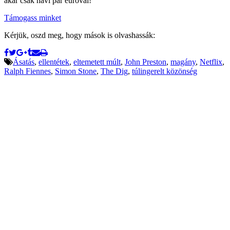
akár csak havi pár euróval!
Támogass minket
Kérjük, oszd meg, hogy mások is olvashassák:
Ásatás
,
ellentétek
,
eltemetett múlt
,
John Preston
,
magány
,
Netflix
,
Ralph Fiennes
,
Simon Stone
,
The Dig
,
túlingerelt közönség