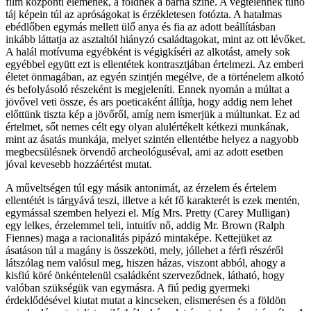
film központi elemének, a földnek a barna színe. A végtelennek tűnő
táj képein túl az apróságokat is érzékletesen fotózta. A hatalmas
ebédlőben egymás mellett ülő anya és fia az adott beállításban
inkább láttatja az asztaltól hiányzó családtagokat, mint az ott lévőket.
A halál motívuma egyébként is végigkíséri az alkotást, amely sok
egyébbel együtt ezt is ellentétek kontrasztjában értelmezi. Az emberi
életet önmagában, az egyén szintjén megélve, de a történelem alkotó
és befolyásoló részeként is megjeleníti. Ennek nyomán a múltat a
jövővel veti össze, és ars poeticaként állítja, hogy addig nem lehet
előttünk tiszta kép a jövőről, amíg nem ismerjük a múltunkat. Ez ad
értelmet, sőt nemes célt egy olyan alulértékelt kétkezi munkának,
mint az ásatás munkája, melyet szintén ellentétbe helyez a nagyobb
megbecsülésnek örvendő archeológuséval, ami az adott esetben
jóval kevesebb hozzáértést mutat.
A műveltségen túl egy másik antonimát, az érzelem és értelem
ellentétét is tárgyává teszi, illetve a két fő karakterét is ezek mentén,
egymással szemben helyezi el. Míg Mrs. Pretty (Carey Mulligan)
egy lelkes, érzelemmel teli, intuitív nő, addig Mr. Brown (Ralph
Fiennes) maga a racionalitás pipázó mintaképe. Kettejüket az
ásatáson túl a magány is összeköti, mely, jóllehet a férfi részéről
látszólag nem valósul meg, hiszen házas, viszont abból, ahogy a
kisfiú köré önkéntelenül családként szerveződnek, látható, hogy
valóban szükségük van egymásra. A fiú pedig gyermeki
érdeklődésével kiutat mutat a kincseken, elismerésen és a földön