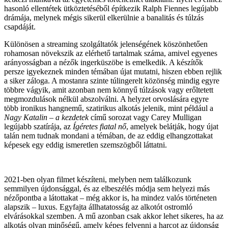
hasonló ellentétek ütköztetéséből építkezik Ralph Fiennes legújabb
drámája, melynek mégis sikerül elkerülnie a banalitás és túlzás
csapdáját.
Különösen a streaming szolgáltatók jelenségének köszönhetően
rohamosan növekszik az elérhető tartalmak száma, amivel egyenes
arányosságban a nézők ingerküszöbe is emelkedik. A készítők
persze igyekeznek minden témában újat mutatni, hiszen ebben rejlik
a siker záloga. A mostanra szinte túlingerelt közönség mindig egyre
többre vágyik, amit azonban nem könnyű túlzások vagy erőltetett
megmozdulások nélkül abszolválni. A helyzet orvoslására egyre
több ironikus hangnemű, szatirikus alkotás jelenik, mint például a
Nagy Katalin – a kezdetek
című sorozat vagy Carey Mulligan
legújabb szatírája, az
Ígéretes fiatal nő
, amelyek belátják, hogy újat
talán nem tudnak mondani a témában, de az eddig elhangzottakat
képesek egy eddig ismeretlen szemszögből láttatni.
2021-ben olyan filmet készíteni, melyben nem találkozunk
semmilyen újdonsággal, és az elbeszélés módja sem helyezi más
nézőpontba a látottakat – még akkor is, ha mindez valós történeten
alapszik – luxus. Egyfajta állhatatosság az alkotót ostromló
elvárásokkal szemben. A mű azonban csak akkor lehet sikeres, ha az
alkotás olyan minőségű, amely képes felvenni a harcot az újdonság