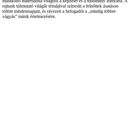
marakodó materialista világból a képzelet és a tudomány irányába. A
rajtunk túlmutató világűr témájával színesíti a felnőttek ásatáson
töltött mindennapjait, és rávezeti a befogadót a „mindig többre
vágyás” másik értelmezésére.