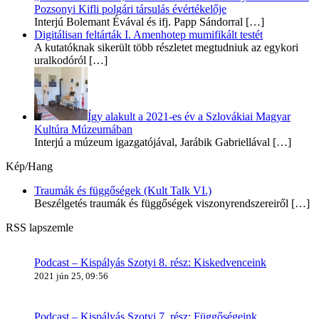
Pozsonyi Kifli polgári társulás évértékelője
Interjú Bolemant Évával és ifj. Papp Sándorral
[…]
Digitálisan feltárták I. Amenhotep mumifikált testét
A kutatóknak sikerült több részletet megtudniuk az egykori
uralkodóról
[…]
Így alakult a 2021-es év a Szlovákiai Magyar
Kultúra Múzeumában
Interjú a múzeum igazgatójával, Jarábik Gabriellával
[…]
Kép/Hang
Traumák és függőségek (Kult Talk VI.)
Beszélgetés traumák és függőségek viszonyrendszereiről
[…]
RSS lapszemle
Podcast – Kispályás Szotyi 8. rész: Kiskedvenceink
2021 jún 25, 09:56
Podcast – Kispályás Szotyi 7. rész: Függőségeink