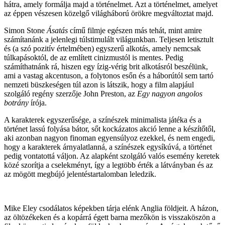
hátra, amely formálja majd a történelmet. Azt a történelmet, amelyet
az éppen vészesen közelgő világháború örökre megváltoztat majd.
Simon Stone
Ásatás
című filmje egészen más tehát, mint amire
számítanánk a jelenlegi túlstimulált világunkban. Teljesen letisztult
és (a szó pozitív értelmében) egyszerű alkotás, amely nemcsak
túlkapásoktól, de az említett cinizmustól is mentes. Pedig
számíthatnánk rá, hiszen egy ízig-vérig brit alkotásról beszélünk,
ami a vastag akcentuson, a folytonos esőn és a háborútól sem tartó
nemzeti büszkeségen túl azon is látszik, hogy a film alapjául
szolgáló regény szerzője John Preston, az
Egy nagyon angolos
botrány
írója.
A karakterek egyszerűsége, a színészek minimalista játéka és a
történet lassú folyása bátor, sőt kockázatos akció lenne a készítőtől,
aki azonban nagyon finoman egyensúlyoz ezekkel, és nem engedi,
hogy a karakterek árnyalatlanná, a színészek egysíkúvá, a történet
pedig vontatottá váljon. Az alapként szolgáló valós esemény keretek
közé szorítja a cselekményt, így a legtöbb érték a látványban és az
az mögött megbújó jelentéstartalomban leledzik.
Mike Eley csodálatos képekben tárja elénk Anglia földjeit. A házon,
az öltözékeken és a kopárrá égett barna mezőkön is visszaköszön a