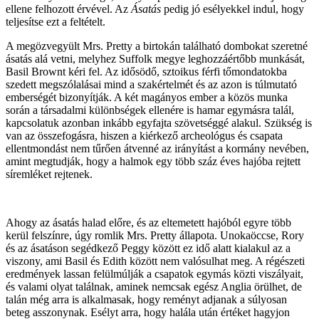
ellene felhozott érvével. Az
Ásatás
pedig jó esélyekkel indul, hogy
teljesítse ezt a feltételt.
A megözvegyült Mrs. Pretty a birtokán található dombokat szeretné
ásatás alá vetni, melyhez Suffolk megye leghozzáértőbb munkását,
Basil Brownt kéri fel. Az idősödő, sztoikus férfi tőmondatokba
szedett megszólalásai mind a szakértelmét és az azon is túlmutató
emberségét bizonyítják. A két magányos ember a közös munka
során a társadalmi különbségek ellenére is hamar egymásra talál,
kapcsolatuk azonban inkább egyfajta szövetséggé alakul. Szükség is
van az összefogásra, hiszen a kiérkező archeológus és csapata
ellentmondást nem tűrően átvenné az irányítást a kormány nevében,
amint megtudják, hogy a halmok egy több száz éves hajóba rejtett
síremléket rejtenek.
Ahogy az ásatás halad előre, és az eltemetett hajóból egyre több
kerül felszínre, úgy romlik Mrs. Pretty állapota. Unokaöccse, Rory
és az ásatáson segédkező Peggy között ez idő alatt kialakul az a
viszony, ami Basil és Edith között nem valósulhat meg. A régészeti
eredmények lassan felülmúlják a csapatok egymás közti viszályait,
és valami olyat találnak, aminek nemcsak egész Anglia örülhet, de
talán még arra is alkalmasak, hogy reményt adjanak a súlyosan
beteg asszonynak. Esélyt arra, hogy halála után értéket hagyjon