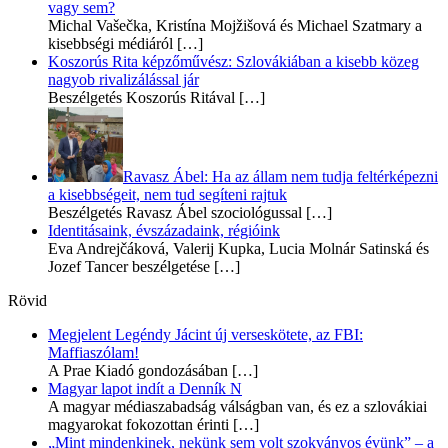
vagy sem?
Michal Vašečka, Kristína Mojžišová és Michael Szatmary a
kisebbségi médiáról
[…]
Koszorús Rita képzőművész: Szlovákiában a kisebb közeg
nagyob rivalizálással jár
Beszélgetés Koszorús Ritával
[…]
Ravasz Ábel: Ha az állam nem tudja feltérképezni
a kisebbségeit, nem tud segíteni rajtuk
Beszélgetés Ravasz Ábel szociológussal
[…]
Identitásaink, évszázadaink, régióink
Eva Andrejčáková, Valerij Kupka, Lucia Molnár Satinská és
Jozef Tancer beszélgetése
[…]
Rövid
Megjelent Legéndy Jácint új verseskötete, az FBI:
Maffiaszólam!
A Prae Kiadó gondozásában
[…]
Magyar lapot indít a Denník N
A magyar médiaszabadság válságban van, és ez a szlovákiai
magyarokat fokozottan érinti
[…]
„Mint mindenkinek, nekünk sem volt szokványos évünk” – a