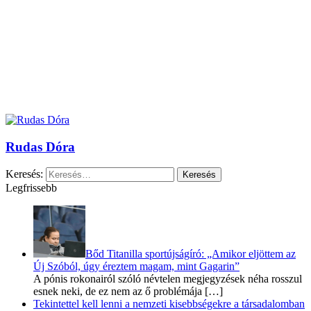
Rudas Dóra
Keresés:
Legfrissebb
Bőd Titanilla sportújságíró: „Amikor eljöttem az
Új Szóból, úgy éreztem magam, mint Gagarin”
A pónis rokonairól szóló névtelen megjegyzések néha rosszul
esnek neki, de ez nem az ő problémája
[…]
Tekintettel kell lenni a nemzeti kisebbségekre a társadalomban