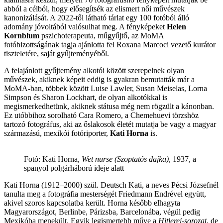
abból a célból, hogy elősegítsék az elismert női művészek
kanonizálását. A 2022-től látható tárlat egy 100 fotóból álló
adomány jóvoltából valósulhat meg. A fényképeket
Helen
Kornblum
pszichoterapeuta, műgyűjtő, az MoMA
fotóbizottságának tagja ajánlotta fel Roxana Marcoci vezető kurátor
tiszteletére, saját gyűjteményéből.
A felajánlott gyűjtemény alkotói között szerepelnek olyan
művészek, akiknek képeit eddig is gyakran bemutatták már a
MoMA-ban, többek között Luise Lawler, Susan Meiselas, Lorna
Simpson és Sharon Lockhart, de olyan alkotókkal is
megismerkedhetünk, akiknek státusa még nem rögzült a kánonban.
Ez utóbbihoz sorolható Cara Romero, a Chemehuevi törzshöz
tartozó fotográfus, aki az őslakosok életét mutatja be vagy a magyar
származású, mexikói fotóriporter,
Kati Horna
is.
Fotó: Kati Horna,
Wet nurse (Szoptatós dajka)
, 1937, a
spanyol polgárháború ideje alatt
Kati Horna (1912–2000) szül. Deutsch Kati, a neves Pécsi Józsefnél
tanulta meg a fotográfia mesterségét Friedmann Endrével együtt,
akivel szoros kapcsolatba került. Horna később elhagyta
Magyarországot, Berlinbe, Párizsba, Barcelonába, végül pedig
Mexikóba menekült. Egyik legismertebb műve a
Hitlerei-sorozat
, de