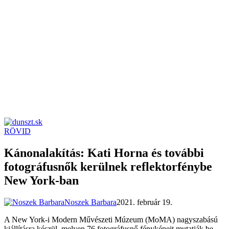
RÖVID
dunszt.sk
kultmag
Kánonalakítás: Kati Horna és további
fotográfusnők kerülnek reflektorfénybe
New York-ban
Noszek Barbara
2021. február 19.
A New York-i Modern Művészeti Múzeum (MoMA) nagyszabású
kiállításra készül, melyen 76 fotográfusnő fényképeit mutatják be