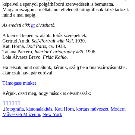
képeivel a spanyol polgárháború szenvedéseit is bemutatta.
Magyarországon a méltatlanul elfeledett fotográfusok közé tartozik
mind a mai napig.
Az eredeti cikk
itt
olvasható.
A kiemelt képen az alábbi fotók szerepelnek:
Gertrud Arndt,
Self-Portrait with Veil
, 1930.
Kati Horna,
Doll Parts
, ca. 1938.
Tatiana Parcero,
Interior Cartography #35
, 1996.
Lola Álvarez Bravo,
Frida Kahlo
.
Ha tetszik, amit csinálunk, kérünk, szállj be a finanszírozásunkba,
akár csak havi pár euróval!
Támogass minket
Kérjük, oszd meg, hogy mások is olvashassák:
fotográfia
,
kánonalakítás
,
Kati Horn
,
kortárs művészet
,
Modern
Művészeti Múzeum
,
New York