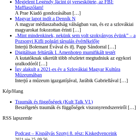
Megjelent Legéndy Jácint új verseskötete, az FBI:
Maffiaszólam!
A Prae Kiadó gondozásában
[…]
Magyar lapot indít a Denník N
A magyar médiaszabadság válságban van, és ez a szlovákiai
magyarokat fokozottan érinti
[…]
„Mint mindenkinek, nekünk sem volt szokványos évünk” – a
Pozsonyi Kifli polgári társulás évértékelője
Interjú Bolemant Évával és ifj. Papp Sándorral
[…]
Digitálisan feltárták I. Amenhotep mumifikált testét
A kutatóknak sikerült több részletet megtudniuk az egykori
uralkodóról
[…]
Így alakult a 2021-es év a Szlovákiai Magyar Kultúra
Múzeumában
Interjú a múzeum igazgatójával, Jarábik Gabriellával
[…]
Kép/Hang
Traumák és függőségek (Kult Talk VI.)
Beszélgetés traumák és függőségek viszonyrendszereiről
[…]
RSS lapszemle
Podcast – Kispályás Szotyi 8. rész: Kiskedvenceink
2021 jún 25, 09:56