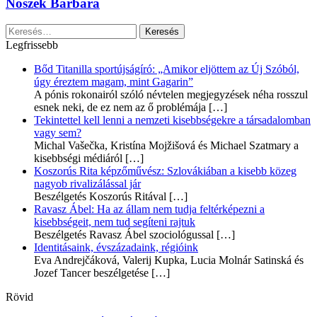
Noszek Barbara
Keresés:
Legfrissebb
Bőd Titanilla sportújságíró: „Amikor eljöttem az Új Szóból,
úgy éreztem magam, mint Gagarin”
A pónis rokonairól szóló névtelen megjegyzések néha rosszul
esnek neki, de ez nem az ő problémája
[…]
Tekintettel kell lenni a nemzeti kisebbségekre a társadalomban
vagy sem?
Michal Vašečka, Kristína Mojžišová és Michael Szatmary a
kisebbségi médiáról
[…]
Koszorús Rita képzőművész: Szlovákiában a kisebb közeg
nagyob rivalizálással jár
Beszélgetés Koszorús Ritával
[…]
Ravasz Ábel: Ha az állam nem tudja feltérképezni a
kisebbségeit, nem tud segíteni rajtuk
Beszélgetés Ravasz Ábel szociológussal
[…]
Identitásaink, évszázadaink, régióink
Eva Andrejčáková, Valerij Kupka, Lucia Molnár Satinská és
Jozef Tancer beszélgetése
[…]
Rövid