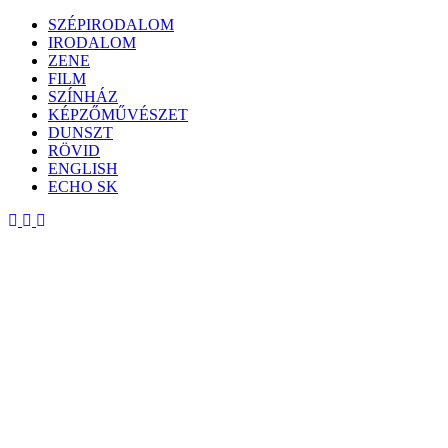
Skip
SZÉPIRODALOM
to
IRODALOM
content
ZENE
FILM
SZÍNHÁZ
KÉPZŐMŰVÉSZET
DUNSZT
RÖVID
ENGLISH
ECHO SK