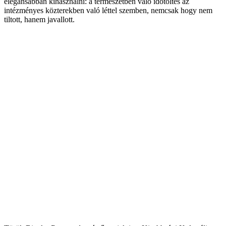
elegánsabban kihasználni: a természetben való időtöltés az
intézményes közterekben való léttel szemben, nemcsak hogy nem
tiltott, hanem javallott.