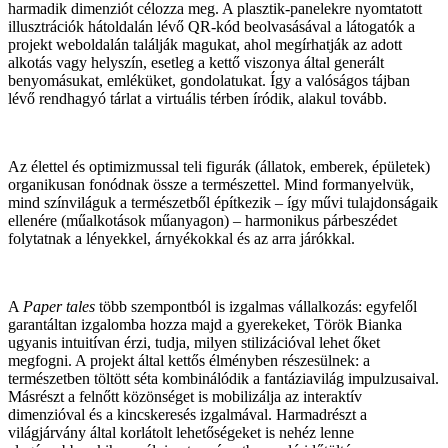
harmadik dimenziót célozza meg. A plasztik-panelekre nyomtatott
illusztrációk hátoldalán lévő QR-kód beolvasásával a látogatók a
projekt weboldalán találják magukat, ahol megírhatják az adott
alkotás vagy helyszín, esetleg a kettő viszonya által generált
benyomásukat, emléküket, gondolatukat. Így a valóságos tájban
lévő rendhagyó tárlat a virtuális térben íródik, alakul tovább.
Az élettel és optimizmussal teli figurák (állatok, emberek, épületek)
organikusan fonódnak össze a természettel. Mind formanyelvük,
mind színviláguk a természetből építkezik – így művi tulajdonságaik
ellenére (műalkotások műanyagon) – harmonikus párbeszédet
folytatnak a lényekkel, árnyékokkal és az arra járókkal.
A
Paper tales
több szempontból is izgalmas vállalkozás: egyfelől
garantáltan izgalomba hozza majd a gyerekeket, Török Bianka
ugyanis intuitívan érzi, tudja, milyen stilizációval lehet őket
megfogni. A projekt által kettős élményben részesülnek: a
természetben töltött séta kombinálódik a fantáziavilág impulzusaival.
Másrészt a felnőtt közönséget is mobilizálja az interaktív
dimenzióval és a kincskeresés izgalmával. Harmadrészt a
világjárvány által korlátolt lehetőségeket is nehéz lenne