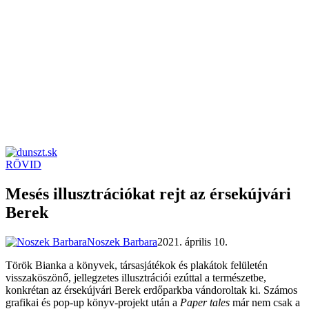
RÖVID
dunszt.sk
kultmag
Mesés illusztrációkat rejt az érsekújvári
Berek
Noszek Barbara
2021. április 10.
Török Bianka a könyvek, társasjátékok és plakátok felületén
visszaköszönő, jellegzetes illusztrációi ezúttal a természetbe,
konkrétan az érsekújvári Berek erdőparkba vándoroltak ki. Számos
grafikai és pop-up könyv-projekt után a
Paper tales
már nem csak a