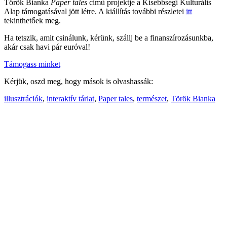
Török Bianka
Paper tales
című projektje a Kisebbségi Kulturális
Alap támogatásával jött létre. A kiállítás további részletei
itt
tekinthetőek meg.
Ha tetszik, amit csinálunk, kérünk, szállj be a finanszírozásunkba,
akár csak havi pár euróval!
Támogass minket
Kérjük, oszd meg, hogy mások is olvashassák:
illusztrációk
,
interaktív tárlat
,
Paper tales
,
természet
,
Török Bianka