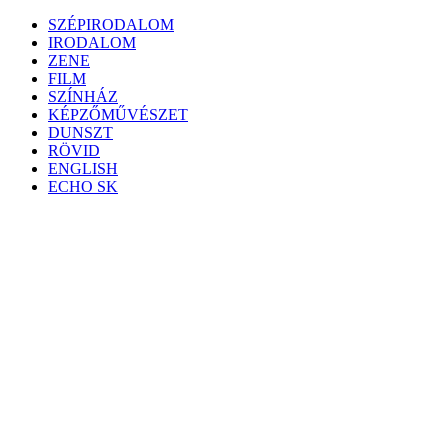
Skip
SZÉPIRODALOM
to
IRODALOM
content
ZENE
FILM
SZÍNHÁZ
KÉPZŐMŰVÉSZET
DUNSZT
RÖVID
ENGLISH
ECHO SK