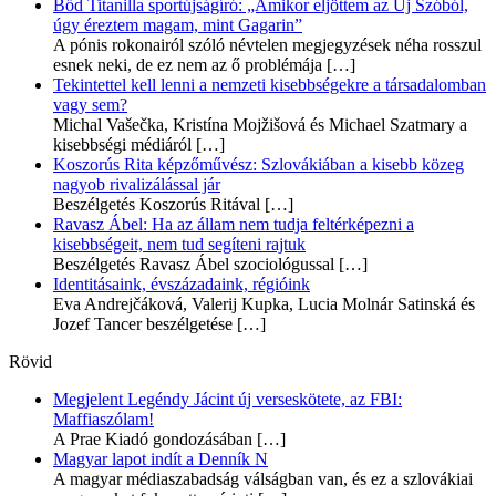
Bőd Titanilla sportújságíró: „Amikor eljöttem az Új Szóból,
úgy éreztem magam, mint Gagarin”
A pónis rokonairól szóló névtelen megjegyzések néha rosszul
esnek neki, de ez nem az ő problémája
[…]
Tekintettel kell lenni a nemzeti kisebbségekre a társadalomban
vagy sem?
Michal Vašečka, Kristína Mojžišová és Michael Szatmary a
kisebbségi médiáról
[…]
Koszorús Rita képzőművész: Szlovákiában a kisebb közeg
nagyob rivalizálással jár
Beszélgetés Koszorús Ritával
[…]
Ravasz Ábel: Ha az állam nem tudja feltérképezni a
kisebbségeit, nem tud segíteni rajtuk
Beszélgetés Ravasz Ábel szociológussal
[…]
Identitásaink, évszázadaink, régióink
Eva Andrejčáková, Valerij Kupka, Lucia Molnár Satinská és
Jozef Tancer beszélgetése
[…]
Rövid
Megjelent Legéndy Jácint új verseskötete, az FBI:
Maffiaszólam!
A Prae Kiadó gondozásában
[…]
Magyar lapot indít a Denník N
A magyar médiaszabadság válságban van, és ez a szlovákiai