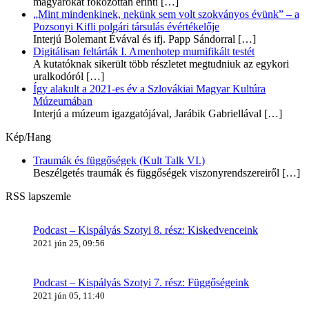
magyarokat fokozottan érinti
[…]
„Mint mindenkinek, nekünk sem volt szokványos évünk” – a
Pozsonyi Kifli polgári társulás évértékelője
Interjú Bolemant Évával és ifj. Papp Sándorral
[…]
Digitálisan feltárták I. Amenhotep mumifikált testét
A kutatóknak sikerült több részletet megtudniuk az egykori
uralkodóról
[…]
Így alakult a 2021-es év a Szlovákiai Magyar Kultúra
Múzeumában
Interjú a múzeum igazgatójával, Jarábik Gabriellával
[…]
Kép/Hang
Traumák és függőségek (Kult Talk VI.)
Beszélgetés traumák és függőségek viszonyrendszereiről
[…]
RSS lapszemle
Podcast – Kispályás Szotyi 8. rész: Kiskedvenceink
2021 jún 25, 09:56
Podcast – Kispályás Szotyi 7. rész: Függőségeink
2021 jún 05, 11:40