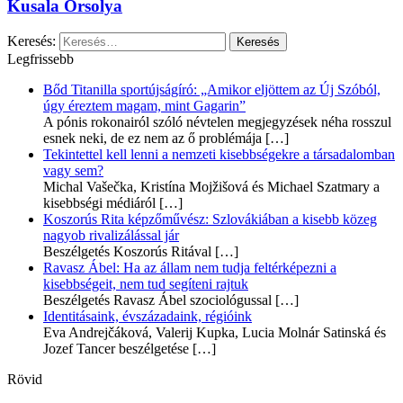
Kusala Orsolya
Keresés:
Legfrissebb
Bőd Titanilla sportújságíró: „Amikor eljöttem az Új Szóból,
úgy éreztem magam, mint Gagarin”
A pónis rokonairól szóló névtelen megjegyzések néha rosszul
esnek neki, de ez nem az ő problémája
[…]
Tekintettel kell lenni a nemzeti kisebbségekre a társadalomban
vagy sem?
Michal Vašečka, Kristína Mojžišová és Michael Szatmary a
kisebbségi médiáról
[…]
Koszorús Rita képzőművész: Szlovákiában a kisebb közeg
nagyob rivalizálással jár
Beszélgetés Koszorús Ritával
[…]
Ravasz Ábel: Ha az állam nem tudja feltérképezni a
kisebbségeit, nem tud segíteni rajtuk
Beszélgetés Ravasz Ábel szociológussal
[…]
Identitásaink, évszázadaink, régióink
Eva Andrejčáková, Valerij Kupka, Lucia Molnár Satinská és
Jozef Tancer beszélgetése
[…]
Rövid