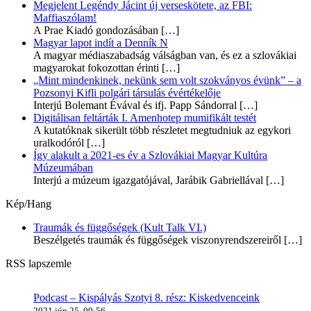
Megjelent Legéndy Jácint új verseskötete, az FBI:
Maffiaszólam!
A Prae Kiadó gondozásában
[…]
Magyar lapot indít a Denník N
A magyar médiaszabadság válságban van, és ez a szlovákiai
magyarokat fokozottan érinti
[…]
„Mint mindenkinek, nekünk sem volt szokványos évünk” – a
Pozsonyi Kifli polgári társulás évértékelője
Interjú Bolemant Évával és ifj. Papp Sándorral
[…]
Digitálisan feltárták I. Amenhotep mumifikált testét
A kutatóknak sikerült több részletet megtudniuk az egykori
uralkodóról
[…]
Így alakult a 2021-es év a Szlovákiai Magyar Kultúra
Múzeumában
Interjú a múzeum igazgatójával, Jarábik Gabriellával
[…]
Kép/Hang
Traumák és függőségek (Kult Talk VI.)
Beszélgetés traumák és függőségek viszonyrendszereiről
[…]
RSS lapszemle
Podcast – Kispályás Szotyi 8. rész: Kiskedvenceink
2021 jún 25, 09:56