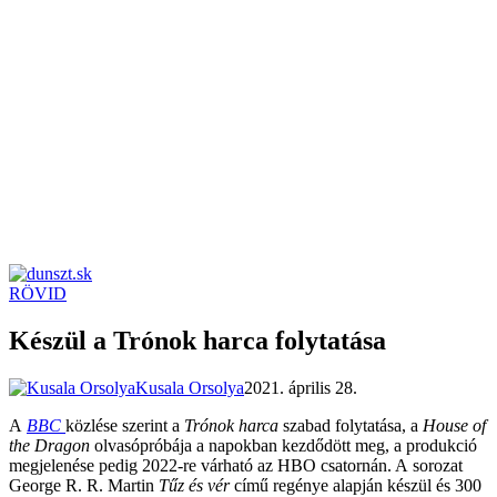
RÖVID
dunszt.sk
kultmag
Készül a Trónok harca folytatása
Kusala Orsolya
2021. április 28.
A
BBC
közlése szerint a
Trónok harca
szabad folytatása, a
House of
the Dragon
olvasópróbája a napokban kezdődött meg, a produkció
megjelenése pedig 2022-re várható az HBO csatornán. A sorozat
George R. R. Martin
Tűz és vér
című regénye alapján készül és 300