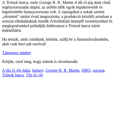
A
Trónok harca
, mely George R. R. Martin
A tűz és jég dala
című
regénysorozatán alapul, az utóbbi idők egyik legsikeresebb és
legnézettebb fantasysorozata volt. A rajongókat a sokak szerint
„elrontott“ utolsó évad megosztotta, a produkció készítői azonban a
sorozat elindulásának tizedik évfordulóját ünneplő eseményekkel és
meglepetésekkel próbálják feléleszteni a
Trónok harca
iránti
érdeklődést.
Ha tetszik, amit csinálunk, kérünk, szállj be a finanszírozásunkba,
akár csak havi pár euróval!
Támogass minket
Kérjük, oszd meg, hogy mások is olvashassák:
A tűz és jég dalai
,
fantasy
,
George R. R. Martin
,
HBO
,
sorozat
,
Trónok harca
,
Tűz és vér