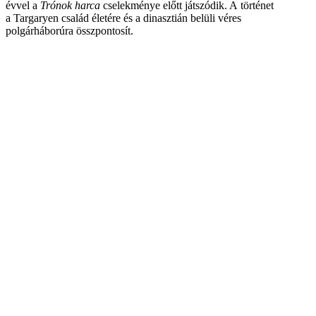
évvel a
Trónok harca
cselekménye előtt játszódik. A történet
a Targaryen család életére és a dinasztián belüli véres
polgárháborúra összpontosít.