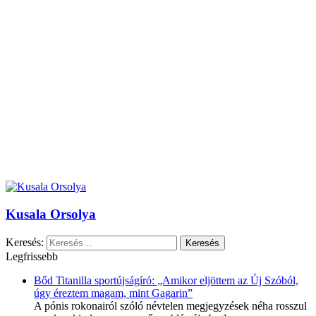
Kusala Orsolya
Keresés:
Legfrissebb
Bőd Titanilla sportújságíró: „Amikor eljöttem az Új Szóból,
úgy éreztem magam, mint Gagarin”
A pónis rokonairól szóló névtelen megjegyzések néha rosszul