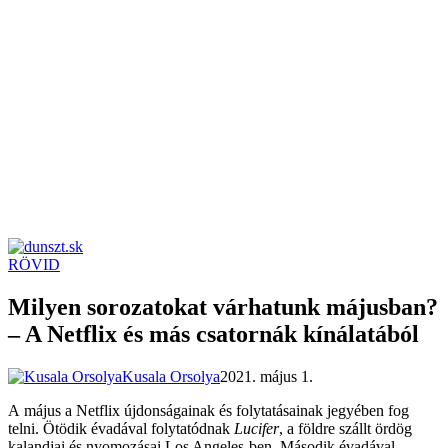
RÖVID
dunszt.sk
kultmag
Milyen sorozatokat várhatunk májusban?
– A Netflix és más csatornák kínálatából
Kusala Orsolya
2021. május 1.
A május a Netflix újdonságainak és folytatásainak jegyében fog
telni. Ötödik évadával folytatódnak
Lucifer
, a földre szállt ördög
kalandjai és nyomozásai Los Angeles-ben. Második évadával