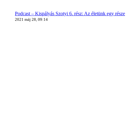
Podcast – Kispályás Szotyi 6. rész: Az életünk egy része
2021 máj 28, 09:14