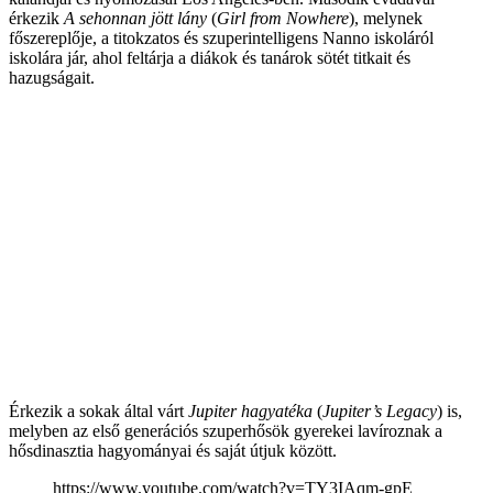
érkezik
A sehonnan jött lány
(
Girl from Nowhere
), melynek
főszereplője, a titokzatos és szuperintelligens Nanno iskoláról
iskolára jár, ahol feltárja a diákok és tanárok sötét titkait és
hazugságait.
Érkezik a sokak által várt
Jupiter hagyatéka
(
Jupiter’s Legacy
) is,
melyben az első generációs szuperhősök gyerekei lavíroznak a
hősdinasztia hagyományai és saját útjuk között.
https://www.youtube.com/watch?v=TY3IAqm-gpE