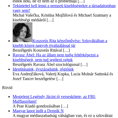
esnek neki, de ez nem az ő problémája
[…]
Tekintettel kell lenni a nemzeti kisebbségekre a társadalomban
vagy sem?
Michal Vašečka, Kristína Mojžišová és Michael Szatmary a
kisebbségi médiáról
[…]
Koszorús Rita képzőművész: Szlovákiában a
kisebb közeg nagyob rivalizálással jár
Beszélgetés Koszorús Ritával
[…]
Ravasz Ábel: Ha az állam nem tudja feltérképezni a
kisebbségeit, nem tud segíteni rajtuk
Beszélgetés Ravasz Ábel szociológussal
[…]
Identitásaink, évszázadaink, régióink
Eva Andrejčáková, Valerij Kupka, Lucia Molnár Satinská és
Jozef Tancer beszélgetése
[…]
Rövid
Megjelent Legéndy Jácint új verseskötete, az FBI:
Maffiaszólam!
A Prae Kiadó gondozásában
[…]
Magyar lapot indít a Denník N
A magyar médiaszabadság válságban van, és ez a szlovákiai