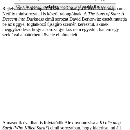
Click to accept marketing cookies and enable this content
Rejtélyből és borzongásból sem lesz hiány a következő hónapban: a
Netflix minisorozattal is készül rajongóinak. A
The Sons of Sam: A
Descent into Darkness
című sorozat David Berkowitz esetét mutatja
be az üggyel foglalkozó újságíró szemén keresztül, akinek
meggyőződése, hogy a sorozatgyilkos nem egyedül, hanem egy
szektával a háttérben követte el bűntetteit.
A második évadban is folytatódik Alex nyomozása a
Ki ölte meg
Sarát
(
Who Killed Sara?)
című sorozatban, hogy kiderítse, mi áll