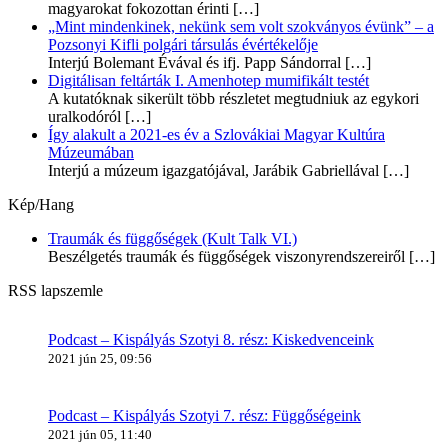
magyarokat fokozottan érinti
[…]
„Mint mindenkinek, nekünk sem volt szokványos évünk” – a
Pozsonyi Kifli polgári társulás évértékelője
Interjú Bolemant Évával és ifj. Papp Sándorral
[…]
Digitálisan feltárták I. Amenhotep mumifikált testét
A kutatóknak sikerült több részletet megtudniuk az egykori
uralkodóról
[…]
Így alakult a 2021-es év a Szlovákiai Magyar Kultúra
Múzeumában
Interjú a múzeum igazgatójával, Jarábik Gabriellával
[…]
Kép/Hang
Traumák és függőségek (Kult Talk VI.)
Beszélgetés traumák és függőségek viszonyrendszereiről
[…]
RSS lapszemle
Podcast – Kispályás Szotyi 8. rész: Kiskedvenceink
2021 jún 25, 09:56
Podcast – Kispályás Szotyi 7. rész: Függőségeink
2021 jún 05, 11:40