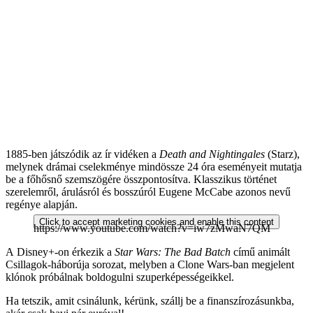
1885-ben játszódik az ír vidéken a
Death and Nightingales
(Starz),
melynek drámai cselekménye mindössze 24 óra eseményeit mutatja
be a főhősnő szemszögére összpontosítva. Klasszikus történet
szerelemről, árulásról és bosszúról Eugene McCabe azonos nevű
regénye alapján.
Click to accept marketing cookies and enable this content
https://www.youtube.com/watch?v=iw7zMwaN7QM
A Disney+-on érkezik a
Star Wars: The Bad Batch
című animált
Csillagok-háborúja sorozat, melyben a Clone Wars-ban megjelent
klónok próbálnak boldogulni szuperképességeikkel.
Ha tetszik, amit csinálunk, kérünk, szállj be a finanszírozásunkba,