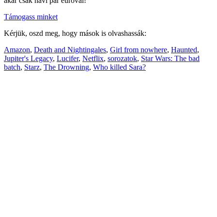
akár csak havi pár euróval!
Támogass minket
Kérjük, oszd meg, hogy mások is olvashassák:
Amazon
,
Death and Nightingales
,
Girl from nowhere
,
Haunted
,
Jupiter's Legacy
,
Lucifer
,
Netflix
,
sorozatok
,
Star Wars: The bad
batch
,
Starz
,
The Drowning
,
Who killed Sara?