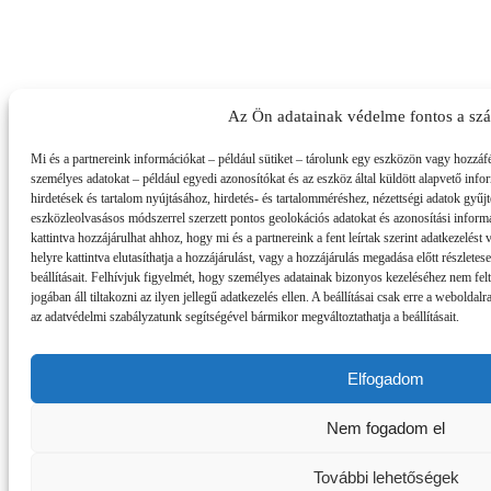
Az Ön adatainak védelme fontos a sz
Mi és a partnereink információkat – például sütiket – tárolunk egy eszközön vagy hozzáf
személyes adatokat – például egyedi azonosítókat és az eszköz által küldött alapvető inf
hirdetések és tartalom nyújtásához, hirdetés- és tartalomméréshez, nézettségi adatok gyű
eszközleolvasásos módszerrel szerzett pontos geolokációs adatokat és azonosítási informá
kattintva hozzájárulhat ahhoz, hogy mi és a partnereink a fent leírtak szerint adatkezelés
helyre kattintva elutasíthatja a hozzájárulást, vagy a hozzájárulás megadása előtt részlete
beállításait. Felhívjuk figyelmét, hogy személyes adatainak bizonyos kezeléséhez nem fel
jogában áll tiltakozni az ilyen jellegű adatkezelés ellen. A beállításai csak erre a webold
az adatvédelmi szabályzatunk segítségével bármikor megváltoztathatja a beállításait.
Elfogadom
Nem fogadom el
További lehetőségek