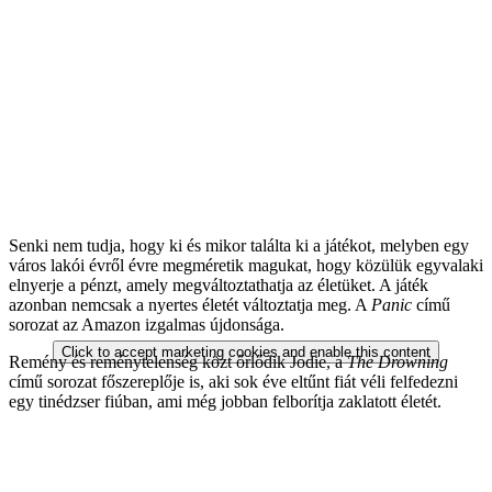
Senki nem tudja, hogy ki és mikor találta ki a játékot, melyben egy
város lakói évről évre megméretik magukat, hogy közülük egyvalaki
elnyerje a pénzt, amely megváltoztathatja az életüket. A játék
azonban nemcsak a nyertes életét változtatja meg. A
Panic
című
sorozat az Amazon izgalmas újdonsága.
Click to accept marketing cookies and enable this content
Remény és reménytelenség közt őrlődik Jodie, a
The Drowning
című sorozat főszereplője is, aki sok éve eltűnt fiát véli felfedezni
egy tinédzser fiúban, ami még jobban felborítja zaklatott életét.