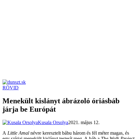
RÖVID
dunszt.sk
kultmag
Menekült kislányt ábrázoló óriásbáb
járja be Európát
Kusala Orsolya
2021. május 12.
A
Little Amal
névre keresztelt bábu három és fél méter magas, és
egy szíriai menekült kislányt testesít meg. A báb a
The Walk Project