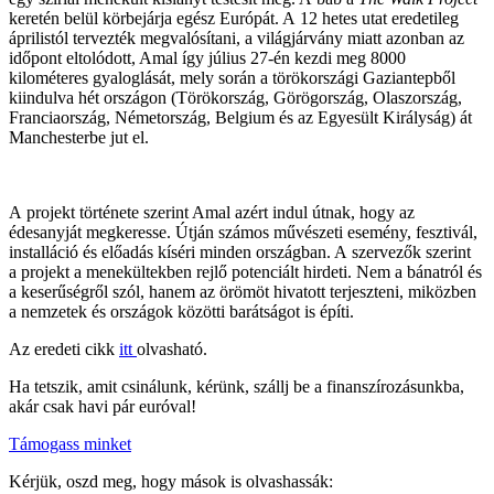
keretén belül körbejárja egész Európát. A 12 hetes utat eredetileg
áprilistól tervezték megvalósítani, a világjárvány miatt azonban az
időpont eltolódott, Amal így július 27-én kezdi meg 8000
kilométeres gyaloglását, mely során a törökországi Gaziantepből
kiindulva hét országon (Törökország, Görögország, Olaszország,
Franciaország, Németország, Belgium és az Egyesült Királyság) át
Manchesterbe jut el.
A projekt története szerint Amal azért indul útnak, hogy az
édesanyját megkeresse. Útján számos művészeti esemény, fesztivál,
installáció és előadás kíséri minden országban. A szervezők szerint
a projekt a menekültekben rejlő potenciált hirdeti. Nem a bánatról és
a keserűségről szól, hanem az örömöt hivatott terjeszteni, miközben
a nemzetek és országok közötti barátságot is építi.
Az eredeti cikk
itt
olvasható.
Ha tetszik, amit csinálunk, kérünk, szállj be a finanszírozásunkba,
akár csak havi pár euróval!
Támogass minket
Kérjük, oszd meg, hogy mások is olvashassák: