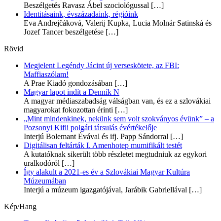
Beszélgetés Ravasz Ábel szociológussal
[…]
Identitásaink, évszázadaink, régióink
Eva Andrejčáková, Valerij Kupka, Lucia Molnár Satinská és
Jozef Tancer beszélgetése
[…]
Rövid
Megjelent Legéndy Jácint új verseskötete, az FBI:
Maffiaszólam!
A Prae Kiadó gondozásában
[…]
Magyar lapot indít a Denník N
A magyar médiaszabadság válságban van, és ez a szlovákiai
magyarokat fokozottan érinti
[…]
„Mint mindenkinek, nekünk sem volt szokványos évünk” – a
Pozsonyi Kifli polgári társulás évértékelője
Interjú Bolemant Évával és ifj. Papp Sándorral
[…]
Digitálisan feltárták I. Amenhotep mumifikált testét
A kutatóknak sikerült több részletet megtudniuk az egykori
uralkodóról
[…]
Így alakult a 2021-es év a Szlovákiai Magyar Kultúra
Múzeumában
Interjú a múzeum igazgatójával, Jarábik Gabriellával
[…]
Kép/Hang