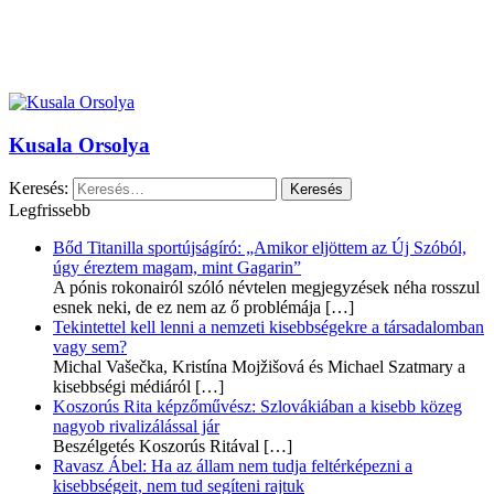
Kusala Orsolya
Keresés:
Legfrissebb
Bőd Titanilla sportújságíró: „Amikor eljöttem az Új Szóból,
úgy éreztem magam, mint Gagarin”
A pónis rokonairól szóló névtelen megjegyzések néha rosszul
esnek neki, de ez nem az ő problémája
[…]
Tekintettel kell lenni a nemzeti kisebbségekre a társadalomban
vagy sem?
Michal Vašečka, Kristína Mojžišová és Michael Szatmary a
kisebbségi médiáról
[…]
Koszorús Rita képzőművész: Szlovákiában a kisebb közeg
nagyob rivalizálással jár
Beszélgetés Koszorús Ritával
[…]
Ravasz Ábel: Ha az állam nem tudja feltérképezni a
kisebbségeit, nem tud segíteni rajtuk