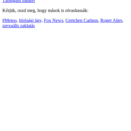
Támogass minket
Kérjük, oszd meg, hogy mások is olvashassák:
#Metoo
,
bírósági ügy
,
Fox News
,
Gretchen Carlson
,
Roger Alies
,
szexuális zaklatás