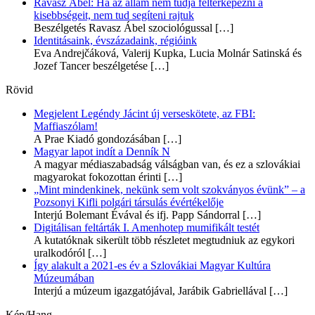
Ravasz Ábel: Ha az állam nem tudja feltérképezni a
kisebbségeit, nem tud segíteni rajtuk
Beszélgetés Ravasz Ábel szociológussal
[…]
Identitásaink, évszázadaink, régióink
Eva Andrejčáková, Valerij Kupka, Lucia Molnár Satinská és
Jozef Tancer beszélgetése
[…]
Rövid
Megjelent Legéndy Jácint új verseskötete, az FBI:
Maffiaszólam!
A Prae Kiadó gondozásában
[…]
Magyar lapot indít a Denník N
A magyar médiaszabadság válságban van, és ez a szlovákiai
magyarokat fokozottan érinti
[…]
„Mint mindenkinek, nekünk sem volt szokványos évünk” – a
Pozsonyi Kifli polgári társulás évértékelője
Interjú Bolemant Évával és ifj. Papp Sándorral
[…]
Digitálisan feltárták I. Amenhotep mumifikált testét
A kutatóknak sikerült több részletet megtudniuk az egykori
uralkodóról
[…]
Így alakult a 2021-es év a Szlovákiai Magyar Kultúra
Múzeumában
Interjú a múzeum igazgatójával, Jarábik Gabriellával
[…]
Kép/Hang