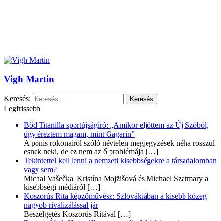
Vigh Martin
Keresés:
Legfrissebb
Bőd Titanilla sportújságíró: „Amikor eljöttem az Új Szóból,
úgy éreztem magam, mint Gagarin”
A pónis rokonairól szóló névtelen megjegyzések néha rosszul
esnek neki, de ez nem az ő problémája
[…]
Tekintettel kell lenni a nemzeti kisebbségekre a társadalomban
vagy sem?
Michal Vašečka, Kristína Mojžišová és Michael Szatmary a
kisebbségi médiáról
[…]
Koszorús Rita képzőművész: Szlovákiában a kisebb közeg
nagyob rivalizálással jár
Beszélgetés Koszorús Ritával
[…]