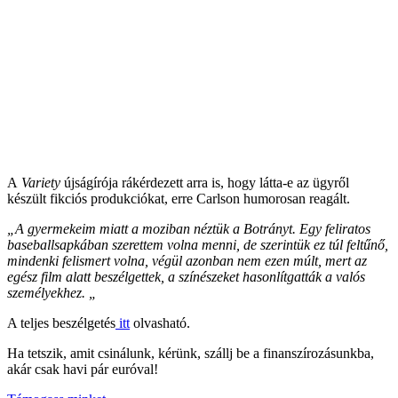
A
Variety
újságírója rákérdezett arra is, hogy látta-e az ügyről
készült fikciós produkciókat, erre Carlson humorosan reagált.
„A gyermekeim miatt a moziban néztük a Botrányt. Egy feliratos
baseballsapkában szerettem volna menni, de szerintük ez túl feltűnő,
mindenki felismert volna, végül azonban nem ezen múlt, mert az
egész film alatt beszélgettek, a színészeket hasonlítgatták a valós
személyekhez. „
A teljes beszélgetés
itt
olvasható.
Ha tetszik, amit csinálunk, kérünk, szállj be a finanszírozásunkba,
akár csak havi pár euróval!