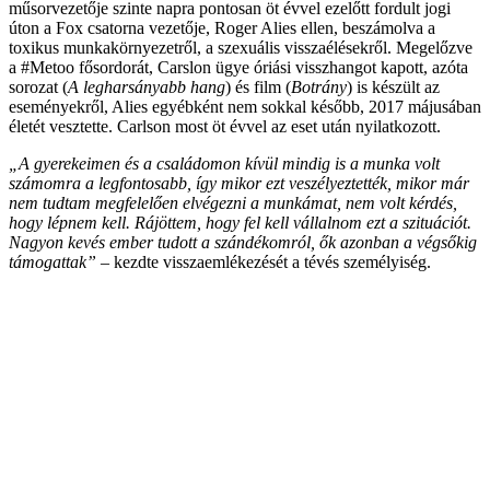
műsorvezetője szinte napra pontosan öt évvel ezelőtt fordult jogi
úton a Fox csatorna vezetője, Roger Alies ellen, beszámolva a
toxikus munkakörnyezetről, a szexuális visszaélésekről. Megelőzve
a #Metoo fősordorát, Carslon ügye óriási visszhangot kapott, azóta
sorozat (
A legharsányabb hang
) és film (
Botrány
) is készült az
eseményekről, Alies egyébként nem sokkal később, 2017 májusában
életét vesztette. Carlson most öt évvel az eset után nyilatkozott.
„A gyerekeimen és a családomon kívül mindig is a munka volt
számomra a legfontosabb, így mikor ezt veszélyeztették, mikor már
nem tudtam megfelelően elvégezni a munkámat, nem volt kérdés,
hogy lépnem kell. Rájöttem, hogy fel kell vállalnom ezt a szituációt.
Nagyon kevés ember tudott a szándékomról, ők azonban a végsőkig
támogattak”
– kezdte visszaemlékezését a tévés személyiség.