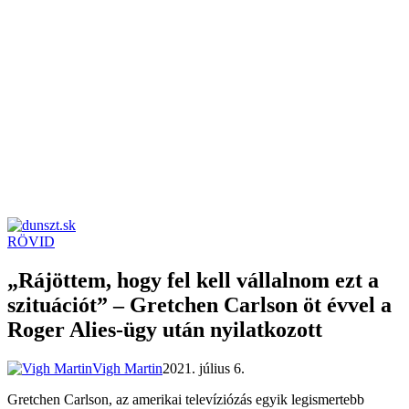
RÖVID
dunszt.sk
kultmag
„Rájöttem, hogy fel kell vállalnom ezt a
szituációt” – Gretchen Carlson öt évvel a
Roger Alies-ügy után nyilatkozott
Vigh Martin
2021. július 6.
Gretchen Carlson, az amerikai televíziózás egyik legismertebb