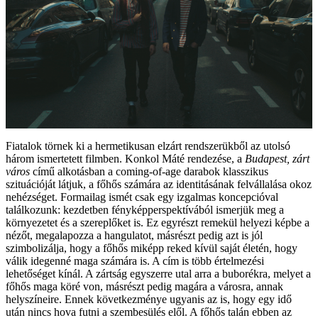
Fiatalok törnek ki a hermetikusan elzárt rendszerükből az utolsó
három ismertetett filmben. Konkol Máté rendezése, a
Budapest, zárt
város
című alkotásban a coming-of-age darabok klasszikus
szituációját látjuk, a főhős számára az identitásának felvállalása okoz
nehézséget. Formailag ismét csak egy izgalmas koncepcióval
találkozunk: kezdetben fényképperspektívából ismerjük meg a
környezetet és a szereplőket is. Ez egyrészt remekül helyezi képbe a
nézőt, megalapozza a hangulatot, másrészt pedig azt is jól
szimbolizálja, hogy a főhős miképp reked kívül saját életén, hogy
válik idegenné maga számára is. A cím is több értelmezési
lehetőséget kínál. A zártság egyszerre utal arra a buborékra, melyet a
főhős maga köré von, másrészt pedig magára a városra, annak
helyszíneire. Ennek következménye ugyanis az is, hogy egy idő
után nincs hova futni a szembesülés elől. A főhős talán ebben az