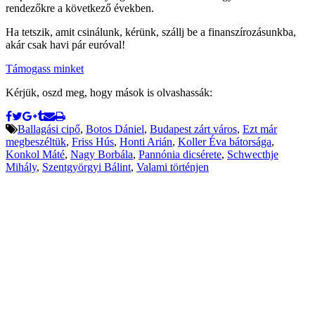
rendezőkre a következő években.
Ha tetszik, amit csinálunk, kérünk, szállj be a finanszírozásunkba,
akár csak havi pár euróval!
Támogass minket
Kérjük, oszd meg, hogy mások is olvashassák:
Ballagási cipő
,
Botos Dániel
,
Budapest zárt város
,
Ezt már
megbeszéltük
,
Friss Hús
,
Honti Arián
,
Koller Éva bátorsága
,
Konkol Máté
,
Nagy Borbála
,
Pannónia dicsérete
,
Schwecthje
Mihály
,
Szentgyörgyi Bálint
,
Valami történjen