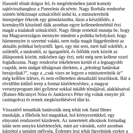
Hasonló témát dolgoz fel, és megérdemelten jutott komoly
sajtóvisszhanghoz a
Pannónia dicsérete
. Nagy Borbála rendezése
szintén hétköznapi szituációból indul ki, a miniszterelnök
ünnepségre érkezik egy gimnáziumba, lázas a készülődés, a
kormányfőt köszöntő diák azonban egyre kellemetlenebbül érzi
magát a kialakult szituációtól. Nagy filmje remekül mutatja be, hogy
ma Magyarországon mennyire mindent a politika befolyásol, hogy
bármennyire is szeretné valaki, nem tudja magát függetleníteni az
aktuális politikai helyzettől. Igen, egy tini sem, mert hall sokfélét, a
szüleitől, a tanáraitól, az igazgatótól, és őrlődik ezek között az
álláspontok között, miközben úgy érzi, neki még nem kellene ezzel
foglalkoznia. Nagy rendezése tökéletesen kerüli el a legnagyobb
csapdát, nem utalgat túlságosan direkten, a „jelenlegi határokat
berajzoljuk?”, vagy a „csak vizes ne legyen a miniszterelnök úr”
még kellően ízléses, és nem erőltetetten aktualizáló kiszólások. Bár a
rövidfilm kitűnő terep a formai kísérletezéshez, a magyar
versenyprogram idei győztese sokkal inkább témájával, alakításaival
(Rainer-Micsinyei Nóra és Janklovics Péter rég voltak ennyire jól
castingolva) és remek megközelítésével tűnt ki.
Visszatérő tematikák határozták meg tehát sok fiatal filmes
munkáját, a főhősök hol magukkal, hol környezetükkel, egy
elnyomó rendszerrel küzdenek. Az ismertetett alkotások formailag
talán nem annyira kísérletezőek, mint azt várnánk, ezért azonban
kárpótol a tartalmi mélység. Érdemes lesz tehát figyelnünk ezekre a