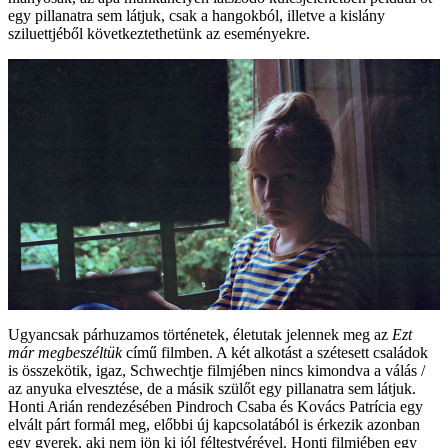
egy pillanatra sem látjuk, csak a hangokból, illetve a kislány
sziluettjéből következtethetünk az eseményekre.
Ugyancsak párhuzamos történetek, életutak jelennek meg az
Ezt
már megbeszéltük
című filmben. A két alkotást a szétesett családok
is összekötik, igaz, Schwechtje filmjében nincs kimondva a válás /
az anyuka elvesztése, de a másik szülőt egy pillanatra sem látjuk.
Honti Arián rendezésében Pindroch Csaba és Kovács Patrícia egy
elvált párt formál meg, előbbi új kapcsolatából is érkezik azonban
egy gyerek, aki nem jön ki jól féltestvérével. Honti filmjében egy