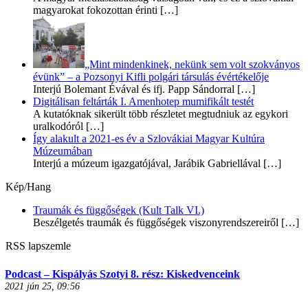
magyarokat fokozottan érinti
[…]
„Mint mindenkinek, nekünk sem volt szokványos
évünk” – a Pozsonyi Kifli polgári társulás évértékelője
Interjú Bolemant Évával és ifj. Papp Sándorral
[…]
Digitálisan feltárták I. Amenhotep mumifikált testét
A kutatóknak sikerült több részletet megtudniuk az egykori
uralkodóról
[…]
Így alakult a 2021-es év a Szlovákiai Magyar Kultúra
Múzeumában
Interjú a múzeum igazgatójával, Jarábik Gabriellával
[…]
Kép/Hang
Traumák és függőségek (Kult Talk VI.)
Beszélgetés traumák és függőségek viszonyrendszereiről
[…]
RSS lapszemle
Podcast – Kispályás Szotyi 8. rész: Kiskedvenceink
2021 jún 25, 09:56