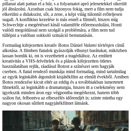
pillanat alatt pattan el a húr, s a folyamatot apró jelenetekkel sikerült
jól ábrázolni. Azonban csak bizonyos fokig, mert a film nem tudja
elkerülni a didakszist, sőt, a zene, a képi világ túlontúl erőteljesen
sugall. A konfliktus kezelése is más ennél a filmnél, hiszen míg
Schwechtje a megértéssel kínál valamiféle előremozdulást, Honti
valódi megoldással nem szolgál a problémára, a film nem tud
túllépni a valóban sokkoló szituáció bemutatásán.
Formailag kifejezetten kreatív Botos Dániel
Valami történjen
című
alkotása. A filmben fiatalok gyászolják elhunyt barátukat, miközben
lassan bomlik ki, mi is vezethetett a tragédiához. Az említett
kreativitás a VHS-felvételek és a plánok kifejezetten ötletes
használatában rejlik, ráadásul Botost a színészei sem hagyják
cserben. A fiatal rendező munkája mind formailag, mind tartalmilag
az egyik leginkább átgondolt kisjátékfilm az elmúlt évekből. Amiben
Botos rendezése kicsit eltér az eddig és a továbbiakban ismertetett
filmektől, az leginkább a dramaturgia, hiszen itt a cselekmény nem
igyekszik minden áron egy végpontba megérkezni, hanem több
szálon fut, felbontva az elbeszélés időrendjét is; szinte mintha egy
nagyon okosan sűrített nagyjátékfilmet látnánk.