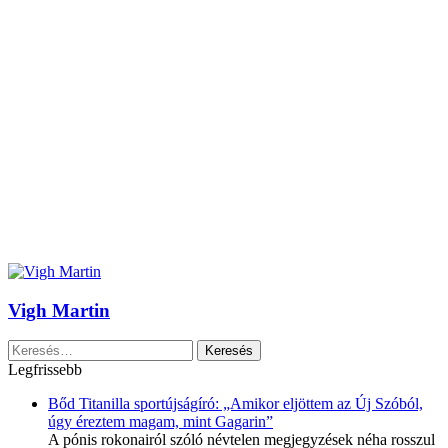
Vigh Martin
Keresés:
Legfrissebb
Bőd Titanilla sportújságíró: „Amikor eljöttem az Új Szóból,
úgy éreztem magam, mint Gagarin”
A pónis rokonairól szóló névtelen megjegyzések néha rosszul