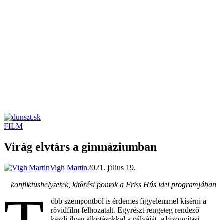
FILM
dunszt.sk
kultmag
Virág elvtárs a gimnáziumban
Vigh Martin
2021. július 19.
konfliktushelyzetek, kitörési pontok a Friss Hús idei programjában
öbb szempontból is érdemes figyelemmel kísérni a
rövidfilm-felhozatalt. Egyrészt rengeteg rendező
kezdi ilyen alkotásokkal a pályáját, a bizonyítási