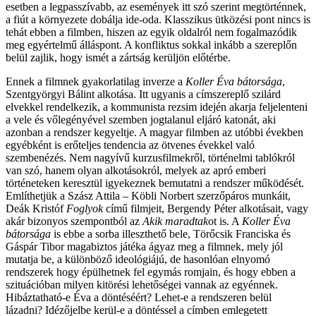
esetben a legpasszívabb, az események itt szó szerint megtörténnek,
a fiút a környezete dobálja ide-oda. Klasszikus ütközési pont nincs is
tehát ebben a filmben, hiszen az egyik oldalról nem fogalmazódik
meg egyértelmű álláspont. A konfliktus sokkal inkább a szereplőn
belül zajlik, hogy ismét a zártság kerüljön előtérbe.
Ennek a filmnek gyakorlatilag inverze a
Koller Éva bátorsága
,
Szentgyörgyi Bálint alkotása. Itt ugyanis a címszereplő szilárd
elvekkel rendelkezik, a kommunista rezsim idején akarja feljelenteni
a vele és vőlegényével szemben jogtalanul eljáró katonát, aki
azonban a rendszer kegyeltje. A magyar filmben az utóbbi években
egyébként is erőteljes tendencia az ötvenes évekkel való
szembenézés. Nem nagyívű kurzusfilmekről, történelmi tablókról
van szó, hanem olyan alkotásokról, melyek az apró emberi
történeteken keresztül igyekeznek bemutatni a rendszer működését.
Említhetjük a Szász Attila – Köbli Norbert szerzőpáros munkáit,
Deák Kristóf
Foglyok
című filmjeit, Bergendy Péter alkotásait, vagy
akár bizonyos szempontból az
Akik maradtak
ot is. A
Koller Éva
bátorsága
is ebbe a sorba illeszthető bele, Törőcsik Franciska és
Gáspár Tibor magabiztos játéka ágyaz meg a filmnek, mely jól
mutatja be, a különböző ideológiájú, de hasonlóan elnyomó
rendszerek hogy épülhetnek fel egymás romjain, és hogy ebben a
szituációban milyen kitörési lehetőségei vannak az egyénnek.
Hibáztatható-e Éva a döntéséért? Lehet-e a rendszeren belül
lázadni? Idézőjelbe kerül-e a döntéssel a címben emlegetett