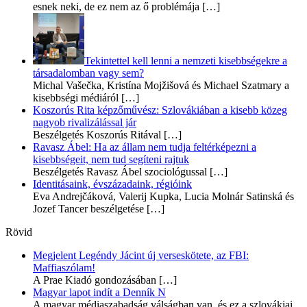
esnek neki, de ez nem az ő problémája
[…]
Tekintettel kell lenni a nemzeti kisebbségekre a
társadalomban vagy sem?
Michal Vašečka, Kristína Mojžišová és Michael Szatmary a
kisebbségi médiáról
[…]
Koszorús Rita képzőművész: Szlovákiában a kisebb közeg
nagyob rivalizálással jár
Beszélgetés Koszorús Ritával
[…]
Ravasz Ábel: Ha az állam nem tudja feltérképezni a
kisebbségeit, nem tud segíteni rajtuk
Beszélgetés Ravasz Ábel szociológussal
[…]
Identitásaink, évszázadaink, régióink
Eva Andrejčáková, Valerij Kupka, Lucia Molnár Satinská és
Jozef Tancer beszélgetése
[…]
Rövid
Megjelent Legéndy Jácint új verseskötete, az FBI:
Maffiaszólam!
A Prae Kiadó gondozásában
[…]
Magyar lapot indít a Denník N
A magyar médiaszabadság válságban van, és ez a szlovákiai