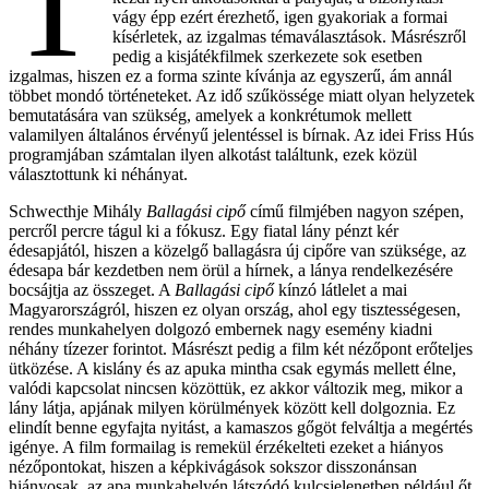
T
vágy épp ezért érezhető, igen gyakoriak a formai
kísérletek, az izgalmas témaválasztások. Másrészről
pedig a kisjátékfilmek szerkezete sok esetben
izgalmas, hiszen ez a forma szinte kívánja az egyszerű, ám annál
többet mondó történeteket. Az idő szűkössége miatt olyan helyzetek
bemutatására van szükség, amelyek a konkrétumok mellett
valamilyen általános érvényű jelentéssel is bírnak. Az idei Friss Hús
programjában számtalan ilyen alkotást találtunk, ezek közül
választottunk ki néhányat.
Schwecthje Mihály
Ballagási cipő
című filmjében nagyon szépen,
percről percre tágul ki a fókusz. Egy fiatal lány pénzt kér
édesapjától, hiszen a közelgő ballagásra új cipőre van szüksége, az
édesapa bár kezdetben nem örül a hírnek, a lánya rendelkezésére
bocsájtja az összeget. A
Ballagási cipő
kínzó látlelet a mai
Magyarországról, hiszen ez olyan ország, ahol egy tisztességesen,
rendes munkahelyen dolgozó embernek nagy esemény kiadni
néhány tízezer forintot. Másrészt pedig a film két nézőpont erőteljes
ütközése. A kislány és az apuka mintha csak egymás mellett élne,
valódi kapcsolat nincsen közöttük, ez akkor változik meg, mikor a
lány látja, apjának milyen körülmények között kell dolgoznia. Ez
elindít benne egyfajta nyitást, a kamaszos gőgöt felváltja a megértés
igénye. A film formailag is remekül érzékelteti ezeket a hiányos
nézőpontokat, hiszen a képkivágások sokszor disszonánsan
hiányosak, az apa munkahelyén látszódó kulcsjelenetben például őt