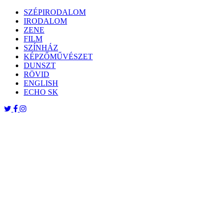
Skip
SZÉPIRODALOM
to
IRODALOM
content
ZENE
FILM
SZÍNHÁZ
KÉPZŐMŰVÉSZET
DUNSZT
RÖVID
ENGLISH
ECHO SK