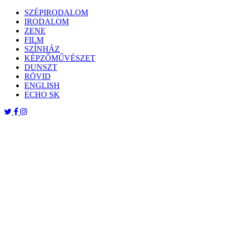
Skip
SZÉPIRODALOM
to
IRODALOM
content
ZENE
FILM
SZÍNHÁZ
KÉPZŐMŰVÉSZET
DUNSZT
RÖVID
ENGLISH
ECHO SK