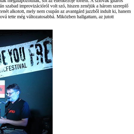
ak megalapozottnak, sőt az ellenkezője történt. A szlovák gitáros
 szabad improvizációról volt szó, hiszen zenéjük a három szereplő
zenét alkotott, mely nem csupán az avantgárd jazzből indult ki, hanem
vá tette még változatosabbá. Miközben hallgattam, az jutott