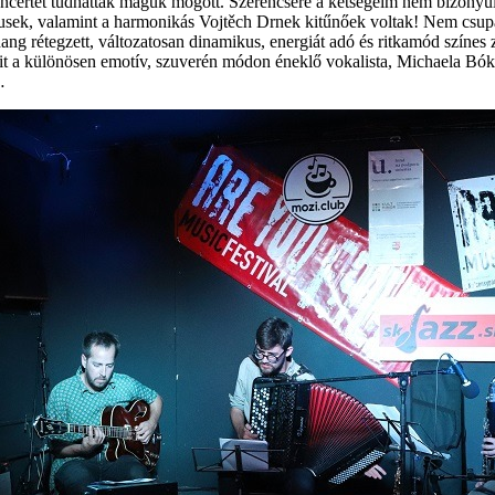
oncertet tudhattak maguk mögött. Szerencsére a kétségeim nem bizonyult
sek, valamint a harmonikás Vojtěch Drnek kitűnőek voltak! Nem csupán
ng rétegzett, változatosan dinamikus, energiát adó és ritkamód színes 
it a különösen emotív, szuverén módon éneklő vokalista, Michaela Bóko
…