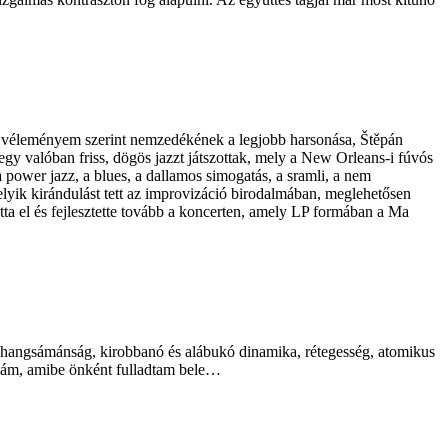
 véleményem szerint nemzedékének a legjobb harsonása, Štěpán
gy valóban friss, dögös jazzt játszottak, mely a New Orleans-i fúvós
a power jazz, a blues, a dallamos simogatás, a sramli, a nem
elyik kirándulást tett az improvizáció birodalmában, meglehetősen
tta el és fejlesztette tovább a koncerten, amely LP formában a Ma
k, hangsámánság, kirobbanó és alábukó dinamika, rétegesség, atomikus
ullám, amibe önként fulladtam bele…