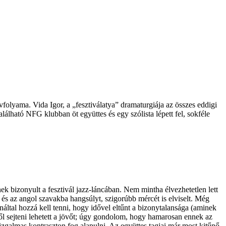
folyama. Vida Igor, a „fesztiválatya” dramaturgiája az összes eddigi
álható NFG klubban öt együttes és egy szólista lépett fel, sokféle
 bizonyult a fesztivál jazz-láncában. Nem mintha élvezhetetlen lett
 és az angol szavakba hangsúlyt, szigorúbb mércét is elviselt. Még
náltal hozzá kell tenni, hogy idővel eltűnt a bizonytalansága (aminek
ől sejteni lehetett a jövőt; úgy gondolom, hogy hamarosan ennek az
 izgalmas kontraszton fog alapulni. Az együttes tagjai már most kitűnő