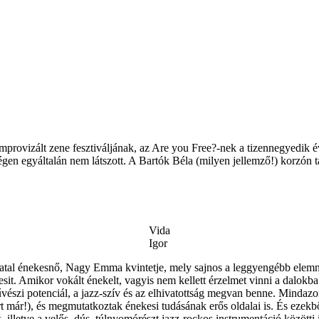
provizált zene fesztiváljának, az Are you Free?-nek a tizennegyedik év
en egyáltalán nem látszott. A Bartók Béla (milyen jellemző!) korzón tal
Vida
Igor
atal énekesnő, Nagy Emma kvintetje, mely sajnos a leggyengébb elemnek
sit. Amikor vokált énekelt, vagyis nem kellett érzelmet vinni a dalokba
űvészi potenciál, a jazz-szív és az elhivatottság megvan benne. Mindazo
 már!), és megmutatkoztak énekesi tudásának erős oldalai is. És ezekb
 illetve a velős, dús, túlnyomórészt jazz-rockos instrumentáció közötti