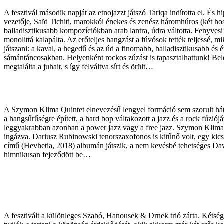
A fesztivál második napját az etnojazzt játszó Tariqa indította el. És 
vezetője, Saïd Tichiti, marokkói énekes és zenész háromhúros (két hos
balladisztikusabb kompozíciókban arab lantra, údra váltotta. Fenyvesi
monolittá kalapálta. Az erőteljes hangzást a fúvósok tették teljessé,
játszani: a kaval, a hegedű és az úd a finomabb, balladisztikusabb é
sámántáncosakban. Helyenként rockos zúzást is tapasztalhattunk! Bel
megtalálta a juhait, s így felváltva sírt és örült…
A Szymon Klima Quintet elnevezésű lengyel formáció sem szorult háttérb
a hangsűrűségre épített, a hard bop váltakozott a jazz és a rock fúzi
leggyakrabban azonban a power jazz vagy a free jazz. Szymon Klima 
ingázva. Dariusz Rubinowski tenorszaxofonos is kitűnő volt, egy kicsi
című (Hevhetia, 2018) albumán játszik, a nem kevésbé tehetséges Da
himnikusan fejeződött be…
A fesztivált a különleges Szabó, Hanousek & Drnek trió zárta. Kétsége