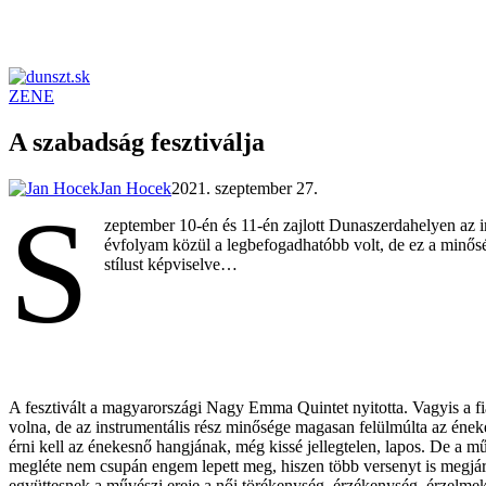
ZENE
dunszt.sk
kultmag
A szabadság fesztiválja
Jan Hocek
2021. szeptember 27.
S
zeptember 10-én és 11-én zajlott Dunaszerdahelyen az im
évfolyam közül a legbefogadhatóbb volt, de ez a minőség
stílust képviselve…
A fesztivált a magyarországi Nagy Emma Quintet nyitotta. Vagyis a fi
volna, de az instrumentális rész minősége magasan felülmúlta az éneke
érni kell az énekesnő hangjának, még kissé jellegtelen, lapos. De a m
megléte nem csupán engem lepett meg, hiszen több versenyt is megjárt
együttesnek a művészi ereje a női törékenység, érzékenység, érzelmek,