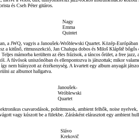
rista és Cseh Péter gitáros.
Nagy
Emma
Quintet
álóan, a JWQ, vagyis a Janoušek-Wróblewski Quartet. Közép-Európában
sz a kitűnő, ritmusszekció, Jan Chalupa dobos és Miloš Klápště bőgős e
eljes mámorba kerültem az éles frázisok, a táncos őrület, a free jazz, 
tól. A fúvósok uniszónóban és ellenpontozva is játszottak; mikor valam
, így nem hiányzott az érzékenység. A kvartett egy album anyagát játszo
ülni az albumot hallgatva.
Janoušek-
Wróblewski
Quartet
Elektronikus csavarodások, poliritmusok, ambient felhők, noise nyelve
vágott vagy kúszott be a fülekbe. Zárásként elárasztott egy ambient h
Slávo
Krekovič