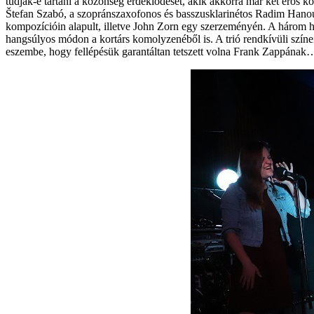
tudják-e tartani a közönség érdeklődését, akik akkorra már két erős k
Štefan Szabó, a szopránszaxofonos és basszusklarinétos Radim Hanou
kompozícióin alapult, illetve John Zorn egy szerzeményén. A három ha
hangsúlyos módon a kortárs komolyzenéből is. A trió rendkívüli színe
eszembe, hogy fellépésük garantáltan tetszett volna Frank Zappának