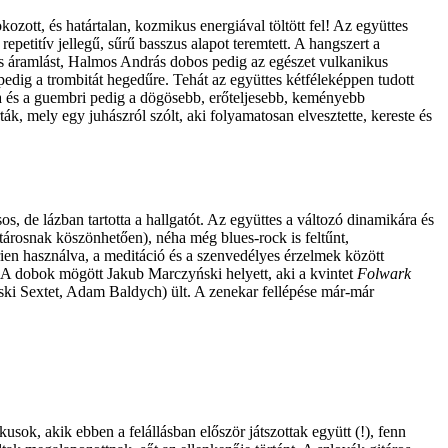
kozott, és határtalan, kozmikus energiával töltött fel! Az együttes
petitív jellegű, sűrű basszus alapot teremtett. A hangszert a
ikus áramlást, Halmos András dobos pedig az egészet vulkanikus
pedig a trombitát hegedűre. Tehát az együttes kétféleképpen tudott
ita és a guembri pedig a dögösebb, erőteljesebb, keményebb
ák, mely egy juhászról szólt, aki folyamatosan elvesztette, kereste és
s, de lázban tartotta a hallgatót. Az együttes a változó dinamikára és
tárosnak köszönhetően), néha még blues-rock is feltűnt,
rien használva, a meditáció és a szenvedélyes érzelmek között
. A dobok mögött Jakub Marczyński helyett, aki a kvintet
Folwark
ki Sextet, Adam Baldych) ült. A zenekar fellépése már-már
sok, akik ebben a felállásban először játszottak együtt (!), fenn