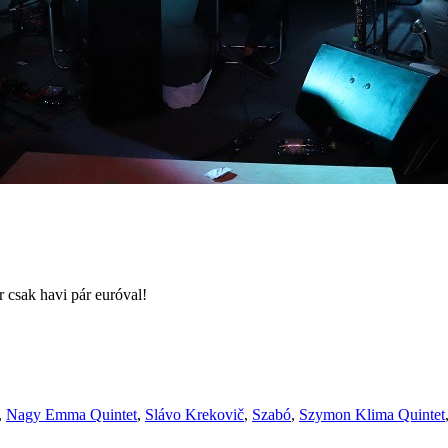
r csak havi pár euróval!
,
Nagy Emma Quintet
,
Slávo Krekovič
,
Szabó
,
Szymon Klima Quintet