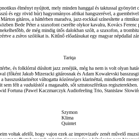
hipnotikus élményt nyújtott, mely minden hanggal és taktussal gyönyört o
szú és egy rövid húr) hagyományos afrikai hangszerével, a guembrivel re
 Márton gitáros, a háttérben maradva, jazz-rockkal színesítette a ritm
 miközben Bede Péter a szaxofont cserélte olykor kavalra, Kovács Ferenc 
s énekelhetőbb, de még mindig ütős dalokban szólt, a szaxofon, a tromb
eértve a
zsíros
szólókat is. Kitűnő előadásukat egy magyar népdallal zárt
Tariqa
e, és folklórral dúsított jazz zenéjük, még ha nem is volt olyan hatáso
ójával (főként Jakub Mizeracki gitárosnak és Adam Kowalevski basszusgi
a basszusklarinétot váltogatta
közönséges
klarinéttal, mindkettőt meste
t sem félt a
vadulástól
a magasabb, sőt sztratoszférikus regiszterekben
wid Fortuna (Pawel Kaczmarczyk Audiofeeling Trio, Stanislaw Slowińs
Szymon
Klima
Quintet
im voltak afelől, hogy vajon ezek az improvizatív zenét művelő muzsiku