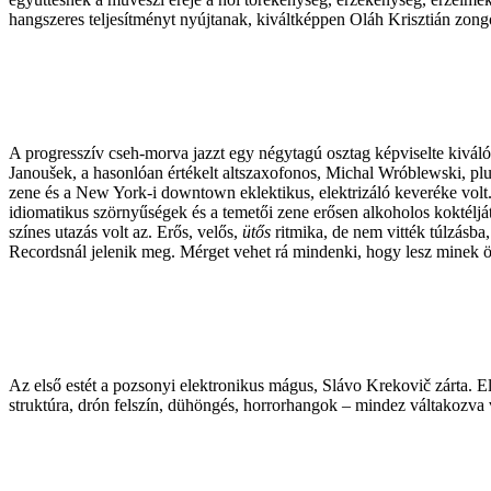
hangszeres teljesítményt nyújtanak, kiváltképpen Oláh Krisztián zongo
A progresszív cseh-morva jazzt egy négytagú osztag képviselte kiv
Janoušek, a hasonlóan értékelt altszaxofonos, Michal Wróblewski, plu
zene és a New York-i downtown eklektikus, elektrizáló keveréke volt. T
idiomatikus szörnyűségek és a temetői zene erősen alkoholos koktéljá
színes utazás volt az. Erős, velős,
ütős
ritmika, de nem vitték túlzásba
Recordsnál jelenik meg. Mérget vehet rá mindenki, hogy lesz minek ör
Az első estét a pozsonyi elektronikus mágus, Slávo Krekovič zárta. 
struktúra, drón felszín, dühöngés, horrorhangok – mindez váltakozva 