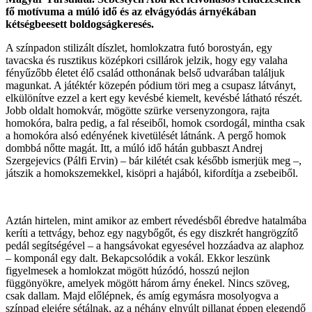
fő motívuma a múló idő és az elvágyódás árnyékában
kétségbeesett boldogságkeresés.
A színpadon stilizált díszlet, homlokzatra futó borostyán, egy
tavacska és rusztikus középkori csillárok jelzik, hogy egy valaha
fényűzőbb életet élő család otthonának belső udvarában találjuk
magunkat. A játéktér közepén pódium töri meg a csupasz látványt,
elkülönítve ezzel a kert egy kevésbé kiemelt, kevésbé látható részét.
Jobb oldalt homokvár, mögötte szürke versenyzongora, rajta
homokóra, balra pedig, a fal réseiből, homok csordogál, mintha csak
a homokóra alsó edényének kivetülését látnánk. A pergő homok
dombbá nőtte magát. Itt, a múló idő hátán gubbaszt Andrej
Szergejevics (Pálfi Ervin) – bár kilétét csak később ismerjük meg –,
játszik a homokszemekkel, kisöpri a hajából, kifordítja a zsebeiből.
Aztán hirtelen, mint amikor az embert révedésből ébredve hatalmába
keríti a tettvágy, behoz egy nagybőgőt, és egy diszkrét hangrögzítő
pedál segítségével – a hangsávokat egyesével hozzáadva az alaphoz
– komponál egy dalt. Bekapcsolódik a vokál. Ekkor leszünk
figyelmesek a homlokzat mögött húzódó, hosszú nejlon
függönyökre, amelyek mögött három árny énekel. Nincs szöveg,
csak dallam. Majd előlépnek, és amíg egymásra mosolyogva a
színpad elejére sétálnak, az a néhány elnyúlt pillanat éppen elegendő