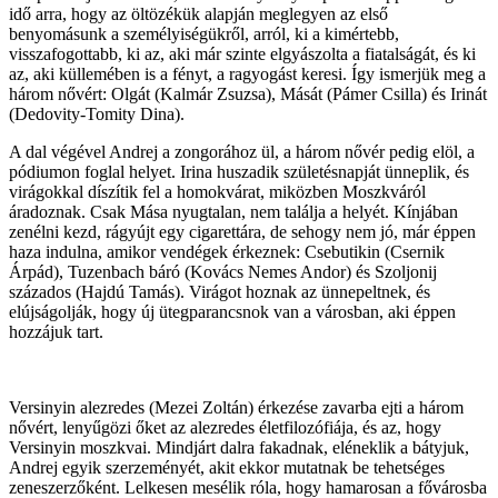
idő arra, hogy az öltözékük alapján meglegyen az első
benyomásunk a személyiségükről, arról, ki a kimértebb,
visszafogottabb, ki az, aki már szinte elgyászolta a fiatalságát, és ki
az, aki küllemében is a fényt, a ragyogást keresi. Így ismerjük meg a
három nővért: Olgát (Kalmár Zsuzsa), Mását (Pámer Csilla) és Irinát
(Dedovity-Tomity Dina).
A dal végével Andrej a zongorához ül, a három nővér pedig elöl, a
pódiumon foglal helyet. Irina huszadik születésnapját ünneplik, és
virágokkal díszítik fel a homokvárat, miközben Moszkváról
áradoznak. Csak Mása nyugtalan, nem találja a helyét. Kínjában
zenélni kezd, rágyújt egy cigarettára, de sehogy nem jó, már éppen
haza indulna, amikor vendégek érkeznek: Csebutikin (Csernik
Árpád), Tuzenbach báró (Kovács Nemes Andor) és Szoljonij
százados (Hajdú Tamás). Virágot hoznak az ünnepeltnek, és
elújságolják, hogy új ütegparancsnok van a városban, aki éppen
hozzájuk tart.
Versinyin alezredes (Mezei Zoltán) érkezése zavarba ejti a három
nővért, lenyűgözi őket az alezredes életfilozófiája, és az, hogy
Versinyin moszkvai. Mindjárt dalra fakadnak, eléneklik a bátyjuk,
Andrej egyik szerzeményét, akit ekkor mutatnak be tehetséges
zeneszerzőként. Lelkesen mesélik róla, hogy hamarosan a fővárosba