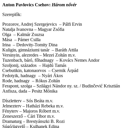
Anton Pavlovics Csehov:
Három nővér
Szereplők:
Prozorov, Andrej Szergejevics – Pálfi Ervin
Natalja Ivanovna – Magyar Zsófia
Olga – Kalmár Zsuzsa
Mása – Pámer Csilla
Irina – Dedovity-Tomity Dina
Kuligin, gimnáziumi tanár – Baráth Attila
Versinyin, alezredes – Mezei Zoltán m.v.
Tuzenbach, báró, főhadnagy – Kovács Nemes Andor
Szoljonij, százados – Hajdú Tamás
Csebutikin, katonaorvos – Csernik Árpád
Fedotyik, hadnagy – Nyári Ákos
Rode, hadnagy – Rókus Zoltán
Ferapont, szolga – Szilágyi Nándor ny. sz. / Budinčević Krisztián
Anfisza, dada – Pesitz Mónika
Díszletterv – Sós Beáta m.v.
Jelmezterv – Hatházi Rebeka m.v.
Fényterv – Majoros Róbert m.v.
Zeneszerző – Cári Tibor m.v.
Dramaturg – Brestyánszki B. Rozi
Súgó/ügyelő – Kulhanek Edina