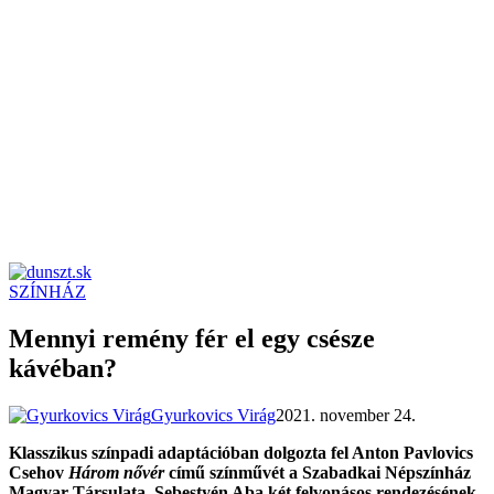
SZÍNHÁZ
dunszt.sk
kultmag
Mennyi remény fér el egy csésze
kávéban?
Gyurkovics Virág
2021. november 24.
Klasszikus színpadi adaptációban dolgozta fel Anton Pavlovics
Csehov
Három nővér
című színművét a Szabadkai Népszínház
Magyar Társulata. Sebestyén Aba két felvonásos rendezésének