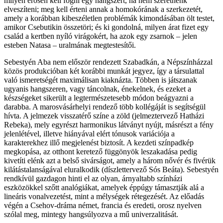
milyen erősen kell fogni egy hangszert, ha nem szeretnénk
elveszíteni; meg kell érteni annak a homokórának a szerkezetét,
amely a korábban kibeszéletlen problémák kimondásában ölt testet,
amikor Csebutikin összetöri; és ki gondolná, milyen árat fizet egy
család a kertben nyíló virágokért, ha azok egy zsarnok – jelen
esteben Natasa – uralmának megtestesítői.
Sebestyén Aba nem először rendezett Szabadkán, a Népszínházzal
közös produkcióban két korábbi munkát jegyez, így a társulattal
való ismeretségét maximálisan kiaknázta. Többen is játszanak
ugyanis hangszeren, vagy táncolnak, énekelnek, és ezeket a
készségeket sikerült a legtermészetesebb módon beágyazni a
darabba. A marosvásárhelyi rendező több kollégáját is segítségül
hívta. A jelmezek visszatérő színe a zöld (jelmeztervező Hatházi
Rebeka), mely egyrészt harmonikus látványt nyújt, másrészt a fény
jelenlétével, illetve hiányával elért tónusok variációja a
karakterekhez illő megjelenést biztosít. A kezdeti színpadkép
megkopása, az otthont keretező függönyök leszakadása pedig
kivetíti elénk azt a belső sivárságot, amely a három nővér és fivérük
kilátástalanságával eluralkodik (díszlettervező Sós Beáta). Sebestyén
rendkívül gazdagon hinti el az olyan, árnyaltabb színházi
eszközökkel szőtt analógiákat, amelyek éppúgy támasztják alá a
lineáris vonalvezetést, mint a mélységek rétegezését. Az előadás
végén a Csehov-dráma német, francia és eredeti, orosz nyelven
szólal meg, mintegy hangsúlyozva a mű univerzalitását.