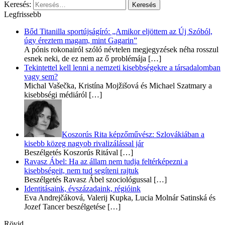
Keresés:
Legfrissebb
Bőd Titanilla sportújságíró: „Amikor eljöttem az Új Szóból,
úgy éreztem magam, mint Gagarin”
A pónis rokonairól szóló névtelen megjegyzések néha rosszul
esnek neki, de ez nem az ő problémája
[…]
Tekintettel kell lenni a nemzeti kisebbségekre a társadalomban
vagy sem?
Michal Vašečka, Kristína Mojžišová és Michael Szatmary a
kisebbségi médiáról
[…]
Koszorús Rita képzőművész: Szlovákiában a
kisebb közeg nagyob rivalizálással jár
Beszélgetés Koszorús Ritával
[…]
Ravasz Ábel: Ha az állam nem tudja feltérképezni a
kisebbségeit, nem tud segíteni rajtuk
Beszélgetés Ravasz Ábel szociológussal
[…]
Identitásaink, évszázadaink, régióink
Eva Andrejčáková, Valerij Kupka, Lucia Molnár Satinská és
Jozef Tancer beszélgetése
[…]
Rövid