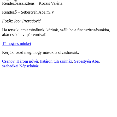
Rendezőasszisztens – Kocsis Valéria
Rendező – Sebestyén Aba m. v.
Fotók: Igor Preradović
Ha tetszik, amit csinálunk, kérünk, szállj be a finanszírozásunkba,
akár csak havi pár euróval!
Támogass minket
Kérjük, oszd meg, hogy mások is olvashassák:
Csehov
,
Három nővér
,
határon túli színház
,
Sebestyén Aba
,
szabadkai Népszínház