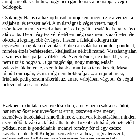
amíg táncoltak elhittük, hogy nem gondolnak a holnappal, végre
boldogok.
Csakhogy Natasa a ház újdonsült úrnőjeként megérezte a vér ízét a
szájában, és tetszett neki. A mulatságnak véget vetett, majd
szórakozni ment, s ezzel a háztartással együtt a családot is irányítása
alá vonta. De a négy testvér életében még csak nem is az ő jelenléte
okozta a legnagyobb érvágást, hiszen a falakat addigra már
egyesével maguk köré vonták. Ebben a családban minden gondolat,
minden érzés befejezetlen, kiteljesülés nélküli marad. Visszhangtalan
a szó, és nincs párja az ölelésnek. Szeretnének, de nincs kit, vagy
nem tudják hogyan. Olga tragédiája, hogy mindig Mását
választották helyette, ezért inkább a munkába temetkezett, Mása
túlnőtt önmagán, és már rég nem boldogítja az, ami jutott neki,
Irinának pedig sosem sikerült az, amire valójában vágyott, és végül
belevénült a csalódásba.
Ezekben a kiúttalan szenvedésekben, amely nem csak a családot,
hanem az őket körülvevőket is érinti, összetett érzelmeket,
személyes tragédiákat ismerünk meg, amelyek kibontásában minden
szereplőtől kiváló alakítást láthattunk: Tuzenbach báró jelenete előtt
például nem is gondolnánk, mennyi remény fér el egy csésze
kávéban; látni kell Kuligin szenvedését ahhoz, hogy átérezzük,