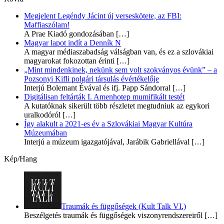
Megjelent Legéndy Jácint új verseskötete, az FBI:
Maffiaszólam!
A Prae Kiadó gondozásában
[…]
Magyar lapot indít a Denník N
A magyar médiaszabadság válságban van, és ez a szlovákiai
magyarokat fokozottan érinti
[…]
„Mint mindenkinek, nekünk sem volt szokványos évünk” – a
Pozsonyi Kifli polgári társulás évértékelője
Interjú Bolemant Évával és ifj. Papp Sándorral
[…]
Digitálisan feltárták I. Amenhotep mumifikált testét
A kutatóknak sikerült több részletet megtudniuk az egykori
uralkodóról
[…]
Így alakult a 2021-es év a Szlovákiai Magyar Kultúra
Múzeumában
Interjú a múzeum igazgatójával, Jarábik Gabriellával
[…]
Kép/Hang
Traumák és függőségek (Kult Talk VI.)
Beszélgetés traumák és függőségek viszonyrendszereiről
[…]