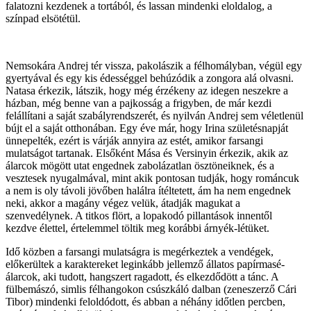
falatozni kezdenek a tortából, és lassan mindenki eloldalog, a
színpad elsötétül.
Nemsokára Andrej tér vissza, pakolászik a félhomályban, végül egy
gyertyával és egy kis édességgel behúzódik a zongora alá olvasni.
Natasa érkezik, látszik, hogy még érzékeny az idegen neszekre a
házban, még benne van a pajkosság a frigyben, de már kezdi
felállítani a saját szabályrendszerét, és nyilván Andrej sem véletlenül
bújt el a saját otthonában. Egy éve már, hogy Irina születésnapját
ünnepelték, ezért is várják annyira az estét, amikor farsangi
mulatságot tartanak. Elsőként Mása és Versinyin érkezik, akik az
álarcok mögött utat engednek zabolázatlan ösztöneiknek, és a
vesztesek nyugalmával, mint akik pontosan tudják, hogy románcuk
a nem is oly távoli jövőben halálra ítéltetett, ám ha nem engednek
neki, akkor a magány végez velük, átadják magukat a
szenvedélynek. A titkos flört, a lopakodó pillantások innentől
kezdve élettel, értelemmel töltik meg korábbi árnyék-létüket.
Idő közben a farsangi mulatságra is megérkeztek a vendégek,
előkerültek a karaktereket leginkább jellemző állatos papírmasé-
álarcok, aki tudott, hangszert ragadott, és elkezdődött a tánc. A
fülbemászó, simlis félhangokon csúszkáló dalban (zeneszerző Cári
Tibor) mindenki feloldódott, és abban a néhány időtlen percben,