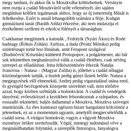
megy tanítani, és akkor ők is Moszkvába költözhetnek. Versinyin
nem osztja a család Moszkváról szőtt véleményét, ám sajátos
meglátásai kellően izgalmasak ahhoz, hogy az új ismeretség Mását is
fellelkesítse. Ezért is annál lehangolóbb számára a férje, Kuligin
gimnáziumi tanár (Baráth Attila) érkezése, aki nem mulasztja el
érzékeltetni szellemi és erkölcsi fölényét a társaságban.
Csakhamar megjönnek a katonák , Fedotyik (Nyári Ákos) és Rode
hadnagy (Rókus Zoltán). Anfisza, a dada (Pesitz Mónika) pedig
születésnapi tortát hoz Irinának, amit Ferapont szolgával
(Budinčević Krisztián) küldetett Protopopov, a polgármester, aki bár
sok tekintetben meghatározóvá válik a család életében, csak névleg
szerepel az előadásban. Irina felköszöntésére érkezik Natalja
Ivanovna – Natasa – (Magyar Zsófia) is, jóllehet a család nőtagjai
közönségesnek tartják, a tisztek pedig gúnyt űznek belőle. Natasa a
megjegyzések elől elmenekül, Andrej pedig vigasztalásul utána ered,
és gyengéd becézgetések közepette szerelmet vall, nem törődve
azzal, hogy közben széttúrják a homokvárat. A család és vendégeik
tányérral, evőeszközzel a kezükben felsorakoznak a színpadon, és
rosszalló tekintettel, baljós dallammal a Moszkva, Moszkva szöveget
mantrázzák. Az éles kontraszt egészen bizarr hangulatot kölcsönöz a
jelenetnek, ez az a momentum ugyanis, amelytől megpecsételődik a
család sorsa. A virágos homokvár, vagyis a vágyott Moszkva
eszménye örökre szertefoszlik. Végül, mintegy tudomásul véve a
megmásíthatatlan folytatást, a szereplők fintorogva, fanyalogva