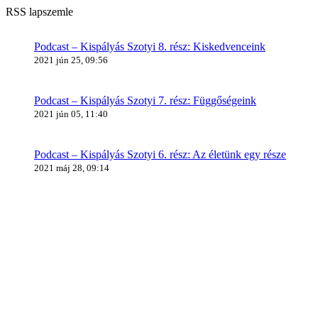
RSS lapszemle
Podcast – Kispályás Szotyi 8. rész: Kiskedvenceink
2021 jún 25, 09:56
Podcast – Kispályás Szotyi 7. rész: Függőségeink
2021 jún 05, 11:40
Podcast – Kispályás Szotyi 6. rész: Az életünk egy része
2021 máj 28, 09:14