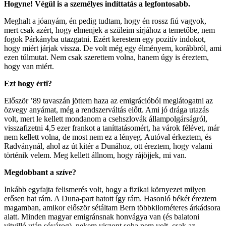
Hogyne! Végül is a személyes indíttatás a legfontosabb.
Meghalt a jóanyám, én pedig tudtam, hogy én rossz fiú vagyok,
mert csak azért, hogy elmenjek a szüleim sírjához a temetőbe, nem
fogok Párkányba utazgatni. Ezért kerestem egy pozitív indokot,
hogy miért járjak vissza. De volt még egy élményem, korábbról, ami
ezen túlmutat. Nem csak szerettem volna, hanem úgy is éreztem,
hogy van miért.
Ezt hogy érti?
Először ’89 tavaszán jöttem haza az emigrációból meglátogatni az
özvegy anyámat, még a rendszerváltás előtt. Ami jó drága utazás
volt, mert le kellett mondanom a csehszlovák állampolgárságról,
visszafizetni 4,5 ezer frankot a taníttatásomért, ha várok félévet, már
nem kellett volna, de most nem ez a lényeg. Autóval érkeztem, és
Radványnál, ahol az út kitér a Dunához, ott éreztem, hogy valami
történik velem. Meg kellett állnom, hogy rájöjjek, mi van.
Megdobbant a szíve?
Inkább egyfajta felismerés volt, hogy a fizikai környezet milyen
erősen hat rám. A Duna-part hatott így rám. Hasonló békét éreztem
magamban, amikor először sétáltam Bern többkilométeres árkádsora
alatt. Minden magyar emigránsnak honvágya van (és balatoni
vityilló után sóvárog), nekem viszont soha nem volt, csak az