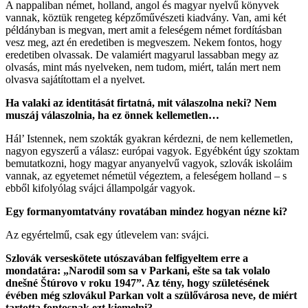
A nappaliban német, holland, angol és magyar nyelvű könyvek
vannak, köztük rengeteg képzőművészeti kiadvány. Van, ami két
példányban is megvan, mert amit a feleségem német fordításban
vesz meg, azt én eredetiben is megveszem. Nekem fontos, hogy
eredetiben olvassak. De valamiért magyarul lassabban megy az
olvasás, mint más nyelveken, nem tudom, miért, talán mert nem
olvasva sajátítottam el a nyelvet.
Ha valaki az identitását firtatná, mit válaszolna neki? Nem
muszáj válaszolnia, ha ez önnek kellemetlen…
Hál’ Istennek, nem szokták gyakran kérdezni, de nem kellemetlen,
nagyon egyszerű a válasz: európai vagyok. Egyébként úgy szoktam
bemutatkozni, hogy magyar anyanyelvű vagyok, szlovák iskoláim
vannak, az egyetemet németül végeztem, a feleségem holland – s
ebből kifolyólag svájci állampolgár vagyok.
Egy formanyomtatvány rovatában mindez hogyan nézne ki?
Az egyértelmű, csak egy útlevelem van: svájci.
Szlovák verseskötete utószavában felfigyeltem erre a
mondatára: „Narodil som sa v Parkani, ešte sa tak volalo
dnešné Štúrovo v roku 1947”. Az tény, hogy születésének
évében még szlovákul Parkan volt a szülővárosa neve, de miért
tartotta fontosnak ezt kiemelni?