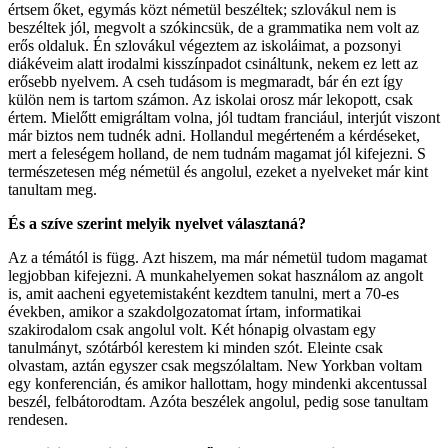
értsem őket, egymás közt németül beszéltek; szlovákul nem is
beszéltek jól, megvolt a szókincsük, de a grammatika nem volt az
erős oldaluk. Én szlovákul végeztem az iskoláimat, a pozsonyi
diákéveim alatt irodalmi kisszínpadot csináltunk, nekem ez lett az
erősebb nyelvem. A cseh tudásom is megmaradt, bár én ezt így
külön nem is tartom számon. Az iskolai orosz már lekopott, csak
értem. Mielőtt emigráltam volna, jól tudtam franciául, interjút viszont
már biztos nem tudnék adni. Hollandul megérteném a kérdéseket,
mert a feleségem holland, de nem tudnám magamat jól kifejezni. S
természetesen még németül és angolul, ezeket a nyelveket már kint
tanultam meg.
És a szíve szerint melyik nyelvet választaná?
Az a témától is függ. Azt hiszem, ma már németül tudom magamat
legjobban kifejezni. A munkahelyemen sokat használom az angolt
is, amit aacheni egyetemistaként kezdtem tanulni, mert a 70-es
években, amikor a szakdolgozatomat írtam, informatikai
szakirodalom csak angolul volt. Két hónapig olvastam egy
tanulmányt, szótárból kerestem ki minden szót. Eleinte csak
olvastam, aztán egyszer csak megszólaltam. New Yorkban voltam
egy konferencián, és amikor hallottam, hogy mindenki akcentussal
beszél, felbátorodtam. Azóta beszélek angolul, pedig sose tanultam
rendesen.