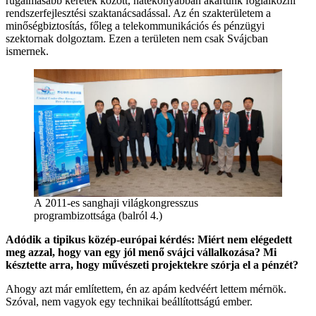
rugalmasabb keretek között, hatékonyabban akartunk foglalkozni
rendszerfejlesztési szaktanácsadással. Az én szakterületem a
minőségbiztosítás, főleg a telekommunikációs és pénzügyi
szektornak dolgoztam. Ezen a területen nem csak Svájcban
ismernek.
A 2011-es sanghaji világkongresszus
programbizottsága (balról 4.)
Adódik a tipikus közép-európai kérdés: Miért nem elégedett
meg azzal, hogy van egy jól menő svájci vállalkozása? Mi
késztette arra, hogy művészeti projektekre szórja el a pénzét?
Ahogy azt már említettem, én az apám kedvéért lettem mérnök.
Szóval, nem vagyok egy technikai beállítottságú ember.