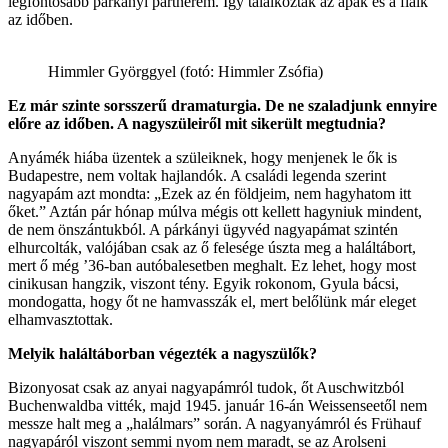
legfontosabb párkányi partnerem. Így találkoztak az apák és a fiaik
az időben.
Himmler Györggyel (fotó: Himmler Zsófia)
Ez már szinte sorsszerű dramaturgia. De ne szaladjunk ennyire
előre az időben. A nagyszüleiről mit sikerült megtudnia?
Anyámék hiába üzentek a szüleiknek, hogy menjenek le ők is
Budapestre, nem voltak hajlandók. A családi legenda szerint
nagyapám azt mondta: „Ezek az én földjeim, nem hagyhatom itt
őket.” Aztán pár hónap múlva mégis ott kellett hagyniuk mindent,
de nem önszántukból. A párkányi ügyvéd nagyapámat szintén
elhurcolták, valójában csak az ő felesége úszta meg a haláltábort,
mert ő még ’36-ban autóbalesetben meghalt. Ez lehet, hogy most
cinikusan hangzik, viszont tény. Egyik rokonom, Gyula bácsi,
mondogatta, hogy őt ne hamvasszák el, mert belőlünk már eleget
elhamvasztottak.
Melyik haláltáborban végezték a nagyszülők?
Bizonyosat csak az anyai nagyapámról tudok, őt Auschwitzból
Buchenwaldba vitték, majd 1945. január 16-án Weissenseetől nem
messze halt meg a „halálmars” során. A nagyanyámról és Frühauf
nagyapáról viszont semmi nyom nem maradt, se az Arolseni