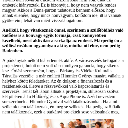
emberek hiányoztak. Ez is bizonyítja, hogy nem vagyok rendes
magyar. Akkor a Duna-parton tudatosult bennem először, hogy
annak ellenére, hogy nincs honvágyam, kötődöm ide, itt is vannak
gyökereim, tehát van miért visszalátogatnom.
Anélkül, hogy vitatkoznék önnel, szerintem a szülőföldhöz való
kötődés is a honvágy egyik formája, csak könnyebben
kezelhető, mert aktivitásra sarkallja az embert. Márpedig ön a
szülővárosában ugyanolyan aktív, mintha ott élne, nem pedig
Badenben.
A párkányiak nélkül hiába lennék aktív. A városvezetés befogadta a
projektemet, holott nem volt rá semmilyen garancia, hogy sikeres
lesz. Óriási szerencsém, hogy a Párkány és Vidéke Kulturális
Társulás vezetője, a már említett Himmler György magára vállalta a
helyhez kötött feladatokat. Az én dolgom a finanszírozás és a
rezidensekkel, illetve a részvevőkkel való kapcsolattartás és
szervezés. Tehát két lábon állnak a projektjeim, stílusosan szólva:
két pilléren áll a Hídőrség és az AquaPhone is. Azért neveztem
sorsszerűnek a Himmler Gyurival való találkozásunkat. Ha a mi
szüleink nem találkoznak, én meg se születek. Ha pedig az ő fiaik
nem találkoznak, ezek a párkányi projektek sose valósulnak meg.