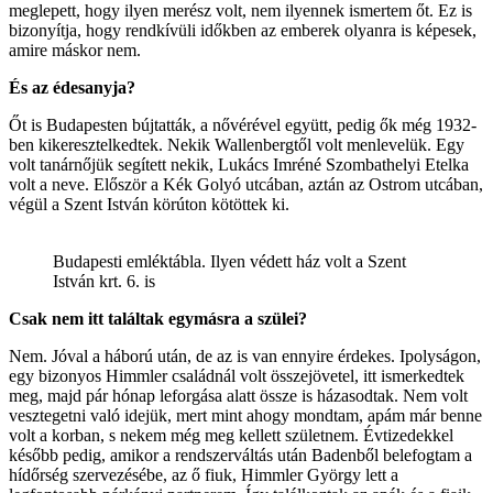
meglepett, hogy ilyen merész volt, nem ilyennek ismertem őt. Ez is
bizonyítja, hogy rendkívüli időkben az emberek olyanra is képesek,
amire máskor nem.
És az édesanyja?
Őt is Budapesten bújtatták, a nővérével együtt, pedig ők még 1932-
ben kikeresztelkedtek. Nekik Wallenbergtől volt menlevelük. Egy
volt tanárnőjük segített nekik, Lukács Imréné Szombathelyi Etelka
volt a neve. Először a Kék Golyó utcában, aztán az Ostrom utcában,
végül a Szent István körúton kötöttek ki.
Budapesti emléktábla. Ilyen védett ház volt a Szent
István krt. 6. is
Csak nem itt találtak egymásra a szülei?
Nem. Jóval a háború után, de az is van ennyire érdekes. Ipolyságon,
egy bizonyos Himmler családnál volt összejövetel, itt ismerkedtek
meg, majd pár hónap leforgása alatt össze is házasodtak. Nem volt
vesztegetni való idejük, mert mint ahogy mondtam, apám már benne
volt a korban, s nekem még meg kellett születnem. Évtizedekkel
később pedig, amikor a rendszerváltás után Badenből belefogtam a
hídőrség szervezésébe, az ő fiuk, Himmler György lett a