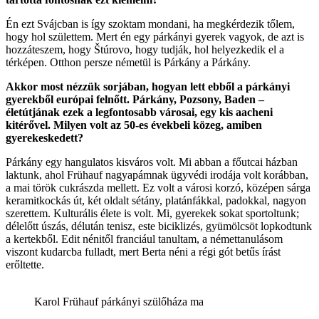
Én ezt Svájcban is így szoktam mondani, ha megkérdezik tőlem,
hogy hol születtem. Mert én egy párkányi gyerek vagyok, de azt is
hozzáteszem, hogy Štúrovo, hogy tudják, hol helyezkedik el a
térképen. Otthon persze németül is Párkány a Párkány.
Akkor most nézzük sorjában, hogyan lett ebből a párkányi
gyerekből európai felnőtt. Párkány, Pozsony, Baden –
életútjának ezek a legfontosabb városai, egy kis aacheni
kitérővel. Milyen volt az 50-es évekbeli közeg, amiben
gyerekeskedett?
Párkány egy hangulatos kisváros volt. Mi abban a főutcai házban
laktunk, ahol Frühauf nagyapámnak ügyvédi irodája volt korábban,
a mai török cukrászda mellett. Ez volt a városi korzó, középen sárga
keramitkockás út, két oldalt sétány, platánfákkal, padokkal, nagyon
szerettem. Kulturális élete is volt. Mi, gyerekek sokat sportoltunk;
délelőtt úszás, délután tenisz, este biciklizés, gyümölcsöt lopkodtunk
a kertekből. Edit nénitől franciául tanultam, a némettanulásom
viszont kudarcba fulladt, mert Berta néni a régi gót betűs írást
erőltette.
Karol Frühauf párkányi szülőháza ma