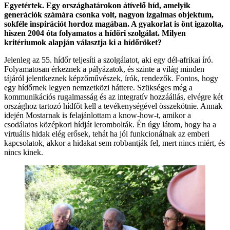
Egyetértek. Egy országhatárokon átívelő híd, amelyik
generációk számára csonka volt, nagyon izgalmas objektum,
sokféle inspirációt hordoz magában. A gyakorlat is önt igazolta,
hiszen 2004 óta folyamatos a hídőri szolgálat. Milyen
kritériumok alapján választja ki a hídőröket?
Jelenleg az 55. hídőr teljesíti a szolgálatot, aki egy dél-afrikai író.
Folyamatosan érkeznek a pályázatok, és szinte a világ minden
tájáról jelentkeznek képzőművészek, írók, rendezők. Fontos, hogy
egy hídőrnek legyen nemzetközi háttere. Szükséges még a
kommunikációs rugalmasság és az integratív hozzáállás, elvégre két
országhoz tartozó hídfőt kell a tevékenységével összekötnie. Annak
idején Mostarnak is felajánlottam a know-how-t, amikor a
csodálatos középkori hídját lerombolták. Én úgy látom, hogy ha a
virtuális hidak elég erősek, tehát ha jól funkcionálnak az emberi
kapcsolatok, akkor a hidakat sem robbantják fel, mert nincs miért, és
nincs kinek.