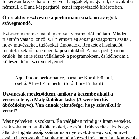
felkérésünkre, és három nyelven hangzik el, magyarul, szlovákul és
németül, a Duna két partjáról, zenei improvizáció kíséretében.
Ön is aktív résztvevője a performance-nak, ön az egyik
szövegmondó.
Ezt azért merem csinálni, mert van versmondói múltam. Minden
filantróp valahol önző is. Én emberileg sokat gazdagodom azáltal,
hogy művészeket, tudósokat támogatok. Rengeteg inspirációt
merítek ezekből az emberi kapcsolatokból. Annak pedig külön
örülök, ha én is részt vállalhatok a programokban, és kiélhetem a
költészet iránti szenvedélyemet.
AquaPhone performance, narrátor: Karol Frühauf,
cselló: Alfred Zimmerlin (fotó: Imre Frühauf)
Ugyancsak meglepődtem, amikor a kezembe akadt a
verseskötete, a Malý šlabikár lásky (A szerelem kis
ábécéskönyve). Van annak jelentősége, hogy szlovákul ír
verset?
Más nyelveken is szoktam. Én valójában mindig is írtam verseket,
csak soha nem publikáltam őket, de ezúttal rábeszéltek. Ez is egy
állandó foglalatosság számomra a nyelvvel. Jön egy szó, amivel
aztán eljátszogatok. Ilyenkor mindig kézzel írok, mert úgy könnyebb