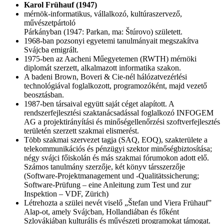
Karol Frühauf (1947)
mérnök-informatikus, vállalkozó, kultúraszervező,
művészetpártoló
Párkányban (1947: Parkan, ma: Štúrovo) született.
1968-ban pozsonyi egyetemi tanulmányait megszakítva
Svájcba emigrált.
1975-ben az Aacheni Műegyetemen (RWTH) mérnöki
diplomát szerzett, alkalmazott informatika szakon.
A badeni Brown, Boveri & Cie-nél hálózatvezérlési
technológiával foglalkozott, programozóként, majd vezető
beosztásban.
1987-ben társaival együtt saját céget alapított. A
rendszerfejlesztési szaktanácsadással foglalkozó INFOGEM
AG a projektirányítási és minőségellenőrzési szoftverfejlesztés
területén szerzett szakmai elismerést.
Több szakmai szervezet tagja (SAQ, EOQ), szakterülete a
telekommunikációs és pénzügyi szektor minőségbiztosítása;
négy svájci főiskolán és más szakmai fórumokon adott elő.
Számos tanulmány szerzője, két könyv társszerzője
(Software-Projektmanagement und -Qualitätssicherung;
Software-Prüfung – eine Anleitung zum Test und zur
Inspektion – VDF, Zürich)
Létrehozta a szülei nevét viselő „Štefan und Viera Frühauf”
Alap-ot, amely Svájcban, Hollandiában és főként
Szlovákiában kulturális és művészeti programokat támogat.