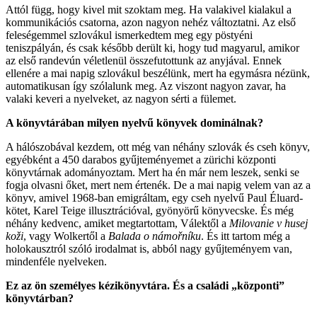
Attól függ, hogy kivel mit szoktam meg. Ha valakivel kialakul a
kommunikációs csatorna, azon nagyon nehéz változtatni. Az első
feleségemmel szlovákul ismerkedtem meg egy pöstyéni
teniszpályán, és csak később derült ki, hogy tud magyarul, amikor
az első randevún véletlenül összefutottunk az anyjával. Ennek
ellenére a mai napig szlovákul beszélünk, mert ha egymásra nézünk,
automatikusan így szólalunk meg. Az viszont nagyon zavar, ha
valaki keveri a nyelveket, az nagyon sérti a fülemet.
A könyvtárában milyen nyelvű könyvek dominálnak?
A hálószobával kezdem, ott még van néhány szlovák és cseh könyv,
egyébként a 450 darabos gyűjteményemet a zürichi központi
könyvtárnak adományoztam. Mert ha én már nem leszek, senki se
fogja olvasni őket, mert nem értenék. De a mai napig velem van az a
könyv, amivel 1968-ban emigráltam, egy cseh nyelvű Paul Éluard-
kötet, Karel Teige illusztrációval, gyönyörű könyvecske. És még
néhány kedvenc, amiket megtartottam, Válektől a
Milovanie v husej
koži
, vagy Wolkertől a
Balada o námořníku
. És itt tartom még a
holokausztról szóló irodalmat is, abból nagy gyűjteményem van,
mindenféle nyelveken.
Ez az ön személyes kézikönyvtára. És a családi „központi”
könyvtárban?