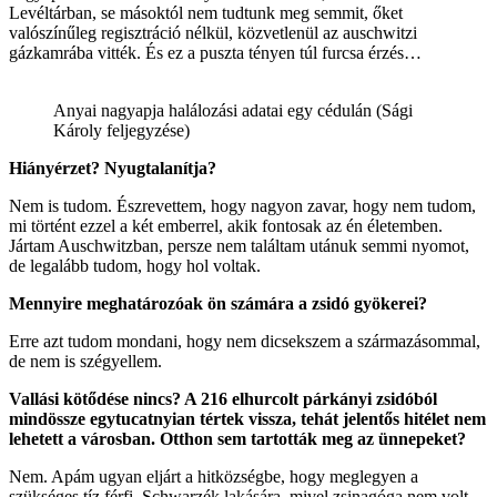
Levéltárban, se másoktól nem tudtunk meg semmit, őket
valószínűleg regisztráció nélkül, közvetlenül az auschwitzi
gázkamrába vitték. És ez a puszta tényen túl furcsa érzés…
Anyai nagyapja halálozási adatai egy cédulán (Sági
Károly feljegyzése)
Hiányérzet? Nyugtalanítja?
Nem is tudom. Észrevettem, hogy nagyon zavar, hogy nem tudom,
mi történt ezzel a két emberrel, akik fontosak az én életemben.
Jártam Auschwitzban, persze nem találtam utánuk semmi nyomot,
de legalább tudom, hogy hol voltak.
Mennyire meghatározóak ön számára a zsidó gyökerei?
Erre azt tudom mondani, hogy nem dicsekszem a származásommal,
de nem is szégyellem.
Vallási kötődése nincs? A 216 elhurcolt párkányi zsidóból
mindössze egytucatnyian tértek vissza, tehát jelentős hitélet nem
lehetett a városban. Otthon sem tartották meg az ünnepeket?
Nem. Apám ugyan eljárt a hitközségbe, hogy meglegyen a
szükséges tíz férfi, Schwarzék lakására, mivel zsinagóga nem volt,