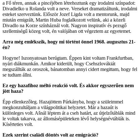
a Fő téren, annak a pincéjében létrehoztunk egy irodalmi színpadot:
Divadielko u Rolanda volt a neve. Verseket dramatizáltunk, irodalmi
esteket szerveztünk. Először Jozef Ligda volt a mentorunk, majd
miután emigrált, Martin Huba foglalkozott velünk, aki a közeli
Divadlo na Korze színháznál volt. Nagyon inspiratív és pezsgő
szellemiségű közeg volt, én valójában ott végeztem az egyetemet.
Arra még emlékszik, hogy mi történt önnel 1968. augusztus 21-
én?
Hogyne! Iszonyatosan berúgtam. Éppen kint voltam Frankfurtban,
nyári diákmunkán. Amikor kiderült, hogy Csehszlovákiát
megszállták az oroszok, bánatomban annyi cidert megittam, hogy fel
se tudtam állni.
Ez egy hazafihoz méltó reakció volt. És akkor egyszerűen nem
jött haza?
Épp ellenkezőleg. Hazajöttem Párkányba, hogy a szüleimmel
megkonzultáljam a világpolitikai helyzetet. Már a hazaút is
különleges volt. Ašnál léptem át a cseh határt, az útjelzőtáblák mind
le voltak takarva, az állomásépületeken lévő helységnévtáblák is.
Kísérteties volt.
Ezek szerint családi döntés volt az emigráció?