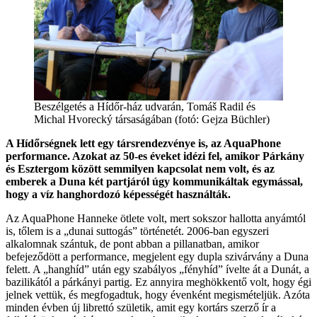
Beszélgetés a Hídőr-ház udvarán, Tomáš Radil és
Michal Hvorecký társaságában (fotó: Gejza Büchler)
A Hídőrségnek lett egy társrendezvénye is, az AquaPhone
performance. Azokat az 50-es éveket idézi fel, amikor Párkány
és Esztergom között semmilyen kapcsolat nem volt, és az
emberek a Duna két partjáról úgy kommunikáltak egymással,
hogy a víz hanghordozó képességét használták.
Az AquaPhone Hanneke ötlete volt, mert sokszor hallotta anyámtól
is, tőlem is a „dunai suttogás” történetét. 2006-ban egyszeri
alkalomnak szántuk, de pont abban a pillanatban, amikor
befejeződött a performance, megjelent egy dupla szivárvány a Duna
felett. A „hanghíd” után egy szabályos „fényhíd” ívelte át a Dunát, a
bazilikától a párkányi partig. Ez annyira meghökkentő volt, hogy égi
jelnek vettük, és megfogadtuk, hogy évenként megismételjük. Azóta
minden évben új librettó születik, amit egy kortárs szerző ír a