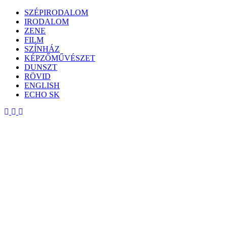
Skip
SZÉPIRODALOM
to
IRODALOM
content
ZENE
FILM
SZÍNHÁZ
KÉPZŐMŰVÉSZET
DUNSZT
RÖVID
ENGLISH
ECHO SK