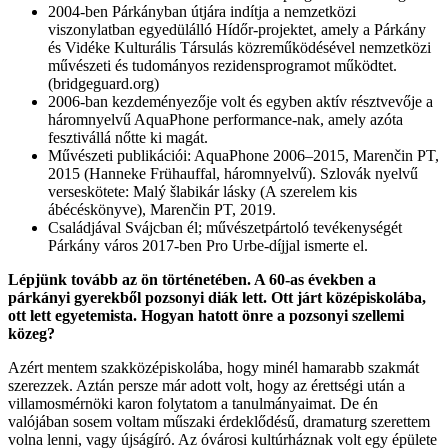
2004-ben Párkányban útjára indítja a nemzetközi
viszonylatban egyedülálló Hídőr-projektet, amely a Párkány
és Vidéke Kulturális Társulás közreműködésével nemzetközi
művészeti és tudományos rezidensprogramot működtet.
(bridgeguard.org)
2006-ban kezdeményezője volt és egyben aktív résztvevője a
háromnyelvű AquaPhone performance-nak, amely azóta
fesztivállá nőtte ki magát.
Művészeti publikációi: AquaPhone 2006–2015, Marenčin PT,
2015 (Hanneke Frühauffal, háromnyelvű). Szlovák nyelvű
verseskötete: Malý šlabikár lásky (A szerelem kis
ábécéskönyve), Marenčin PT, 2019.
Családjával Svájcban él; művészetpártoló tevékenységét
Párkány város 2017-ben Pro Urbe-díjjal ismerte el.
Lépjünk tovább az ön történetében. A 60-as években a
párkányi gyerekből pozsonyi diák lett. Ott járt középiskolába,
ott lett egyetemista. Hogyan hatott önre a pozsonyi szellemi
közeg?
Azért mentem szakközépiskolába, hogy minél hamarabb szakmát
szerezzek. Aztán persze már adott volt, hogy az érettségi után a
villamosmérnöki karon folytatom a tanulmányaimat. De én
valójában sosem voltam műszaki érdeklődésű, dramaturg szerettem
volna lenni, vagy újságíró. Az óvárosi kultúrháznak volt egy épülete