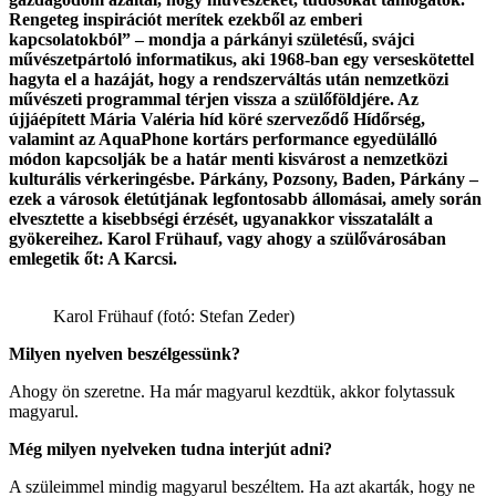
Rengeteg inspirációt merítek ezekből az emberi
kapcsolatokból” – mondja a párkányi születésű, svájci
művészetpártoló informatikus, aki 1968-ban egy verseskötettel
hagyta el a hazáját, hogy a rendszerváltás után nemzetközi
művészeti programmal térjen vissza a szülőföldjére. Az
újjáépített Mária Valéria híd köré szerveződő Hídőrség,
valamint az AquaPhone kortárs performance egyedülálló
módon kapcsolják be a határ menti kisvárost a nemzetközi
kulturális vérkeringésbe. Párkány, Pozsony, Baden, Párkány –
ezek a városok életútjának legfontosabb állomásai, amely során
elvesztette a kisebbségi érzését, ugyanakkor visszatalált a
gyökereihez. Karol Frühauf, vagy ahogy a szülővárosában
emlegetik őt: A Karcsi.
Karol Frühauf (fotó: Stefan Zeder)
Milyen nyelven beszélgessünk?
Ahogy ön szeretne. Ha már magyarul kezdtük, akkor folytassuk
magyarul.
Még milyen nyelveken tudna interjút adni?
A szüleimmel mindig magyarul beszéltem. Ha azt akarták, hogy ne