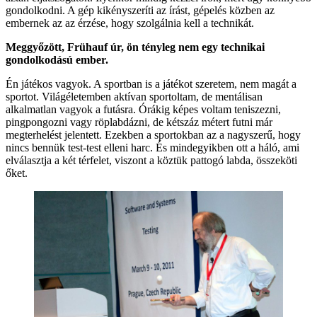
gondolkodni. A gép kikényszeríti az írást, gépelés közben az
embernek az az érzése, hogy szolgálnia kell a technikát.
Meggyőzött, Frühauf úr, ön tényleg nem egy technikai
gondolkodású ember.
Én játékos vagyok. A sportban is a játékot szeretem, nem magát a
sportot. Világéletemben aktívan sportoltam, de mentálisan
alkalmatlan vagyok a futásra. Órákig képes voltam teniszezni,
pingpongozni vagy röplabdázni, de kétszáz métert futni már
megterhelést jelentett. Ezekben a sportokban az a nagyszerű, hogy
nincs bennük test-test elleni harc. És mindegyikben ott a háló, ami
elválasztja a két térfelet, viszont a köztük pattogó labda, összeköti
őket.