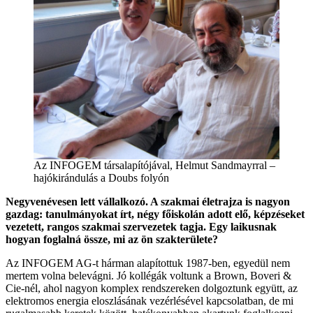
Az INFOGEM társalapítójával, Helmut Sandmayrral –
hajókirándulás a Doubs folyón
Negyvenévesen lett vállalkozó. A szakmai életrajza is nagyon
gazdag: tanulmányokat írt, négy főiskolán adott elő, képzéseket
vezetett, rangos szakmai szervezetek tagja. Egy laikusnak
hogyan foglalná össze, mi az ön szakterülete?
Az INFOGEM AG-t hárman alapítottuk 1987-ben, egyedül nem
mertem volna belevágni. Jó kollégák voltunk a Brown, Boveri &
Cie-nél, ahol nagyon komplex rendszereken dolgoztunk együtt, az
elektromos energia eloszlásának vezérlésével kapcsolatban, de mi