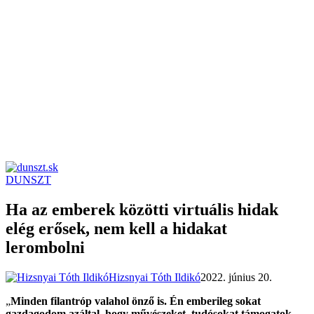
DUNSZT
dunszt.sk
kultmag
Ha az emberek közötti virtuális hidak
elég erősek, nem kell a hidakat
lerombolni
Hizsnyai Tóth Ildikó
2022. június 20.
„
Minden filantróp valahol önző is. Én emberileg sokat
gazdagodom azáltal, hogy művészeket, tudósokat támogatok.