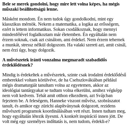
Bele se merek gondolni, hogy mire lett volna képes, ha mégis
műszaki beállítottságú lenne.
Másként mondom. Én nem tudok úgy gondolkodni, mint egy
klasszikus mérnök. Nekem a matematika, a logika az erősségem,
ezért is lettem informatikus. Sokan csodálkoznak, hogy mennyi
mindenfélével foglalkoztam már életemben. Én egyáltalán nem
érzem soknak, csak azt csinálom, ami érdekel. Nem érzem tehernek
a munkát, stressz nélkül dolgozom. Ha valaki szereti azt, amit csinál,
nem érzi úgy, hogy dolgozik.
A művészetek iránti vonzalma megmaradt szabadidős
érdeklődésnek?
Mindig is érdekeltek a művészetek, szinte csak irodalmi érdeklődésű
emberekkel voltam körülvéve, de ha Csehszlovákiában például
mégis dramaturgiát tanultam volna az egyetemen, akkor az
ideológiai tantárgyakat se tudtam volna elkerülni, amihez végképp
nem volt kedvem. Tehát amit otthon elkezdtem, azt Svájcban
fejeztem be. A feleségem, Hanneke viszont művész, szobrászatot
tanult, és amikor egy zürichi alapítványnak dolgozott, rezidens
művészeti programok koordinálásában vett részt. Innen tudtam meg,
hogy egyáltalán létezik ilyesmi. A konkrét inspiráció innen jött. De
volt még egy személyes indíttatás is, nem tudom, érdekli-e?