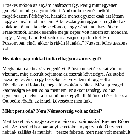
Érdekes módon az anyám határozott így. Pedig mint egyetlen
gyerekét mindig nagyon féltett. Amikor bejelentés nélkül
megérkeztem Párkányba, hazafelé menet egyszer csak azt láttam,
hogy az anyám rohan elém. A keresztanyám ugyanis meglátott az
ablakból, ő tudatta vele telefonon, hogy váratlanul hazajöttem
Frankfurtból. Ennek ellenére mégis képes volt nekem azt mondani,
hogy: „Menj, fiam! Évtizedek óta várjuk a jó híreket. Ha
Pozsonyban élnél, akkor is ritkán látnálak.” Nagyon bölcs asszony
volt.
Hivatalos papírokkal tudta elhagyni az országot?
Megkaptam a kiutazási engedélyt, Prágában két éjszakát vártam a
vízumra, mire sikerült bejutnom az osztrák követségre. Az utolsó
pozsonyi estémen egy beszélgetést vezettem, dugig volt a
Divadielko u Rolanda, még a lépcsőkön is ültek. Másnap reggel
katonaságra kellett volna mennem, ez akkor tantárgy volt az
egyetemen, ehelyett a barátnőmmel együtt felültünk a bécsi buszra.
Ott pedig rögtön az izraeli követségre mentünk.
Miért pont oda? Nem Németország volt az úticél?
Mert Izrael bécsi nagykövete a párkányi származású Riedner Róbert
volt. Az ő szülei is a párkányi temetőben nyugszanak. Ő szerzett
nekünk szállást és munkát – persze feketén, mert nem volt menekült