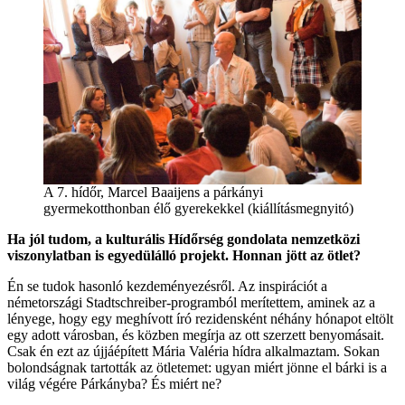
A 7. hídőr, Marcel Baaijens a párkányi
gyermekotthonban élő gyerekekkel (kiállításmegnyitó)
Ha jól tudom, a kulturális Hídőrség gondolata nemzetközi
viszonylatban is egyedülálló projekt. Honnan jött az ötlet?
Én se tudok hasonló kezdeményezésről. Az inspirációt a
németországi Stadtschreiber-programból merítettem, aminek az a
lényege, hogy egy meghívott író rezidensként néhány hónapot eltölt
egy adott városban, és közben megírja az ott szerzett benyomásait.
Csak én ezt az újjáépített Mária Valéria hídra alkalmaztam. Sokan
bolondságnak tartották az ötletemet: ugyan miért jönne el bárki is a
világ végére Párkányba? És miért ne?