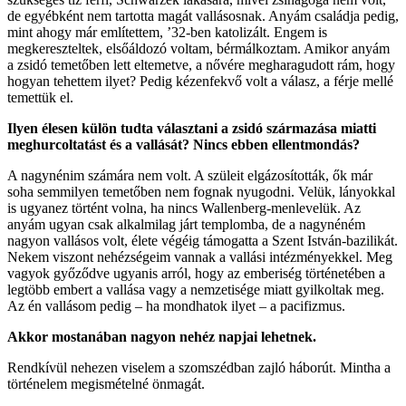
de egyébként nem tartotta magát vallásosnak. Anyám családja pedig,
mint ahogy már említettem, ’32-ben katolizált. Engem is
megkereszteltek, elsőáldozó voltam, bérmálkoztam. Amikor anyám
a zsidó temetőben lett eltemetve, a nővére megharagudott rám, hogy
hogyan tehettem ilyet? Pedig kézenfekvő volt a válasz, a férje mellé
temettük el.
Ilyen élesen külön tudta választani a zsidó származása miatti
meghurcoltatást és a vallását? Nincs ebben ellentmondás?
A nagynénim számára nem volt. A szüleit elgázosították, ők már
soha semmilyen temetőben nem fognak nyugodni. Velük, lányokkal
is ugyanez történt volna, ha nincs Wallenberg-menlevelük. Az
anyám ugyan csak alkalmilag járt templomba, de a nagynéném
nagyon vallásos volt, élete végéig támogatta a Szent István-bazilikát.
Nekem viszont nehézségeim vannak a vallási intézményekkel. Meg
vagyok győződve ugyanis arról, hogy az emberiség történetében a
legtöbb embert a vallása vagy a nemzetisége miatt gyilkoltak meg.
Az én vallásom pedig – ha mondhatok ilyet – a pacifizmus.
Akkor mostanában nagyon nehéz napjai lehetnek.
Rendkívül nehezen viselem a szomszédban zajló háborút. Mintha a
történelem megismételné önmagát.