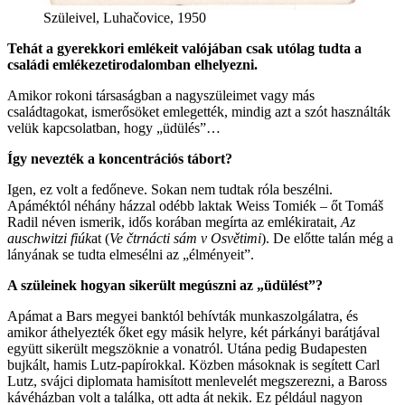
Szüleivel, Luhačovice, 1950
Tehát a gyerekkori emlékeit valójában csak utólag tudta a
családi emlékezetirodalomban elhelyezni.
Amikor rokoni társaságban a nagyszüleimet vagy más
családtagokat, ismerősöket emlegették, mindig azt a szót használták
velük kapcsolatban, hogy „üdülés”…
Így nevezték a koncentrációs tábort?
Igen, ez volt a fedőneve. Sokan nem tudtak róla beszélni.
Apáméktól néhány házzal odébb laktak Weiss Tomiék – őt Tomáš
Radil néven ismerik, idős korában megírta az emlékiratait,
Az
auschwitzi fiúk
at (
Ve čtrnácti sám v Osvětimi
). De előtte talán még a
lányának se tudta elmesélni az „élményeit”.
A szüleinek hogyan sikerült megúszni az „üdülést”?
Apámat a Bars megyei banktól behívták munkaszolgálatra, és
amikor áthelyezték őket egy másik helyre, két párkányi barátjával
együtt sikerült megszöknie a vonatról. Utána pedig Budapesten
bujkált, hamis Lutz-papírokkal. Közben másoknak is segített Carl
Lutz, svájci diplomata hamisított menlevelét megszerezni, a Baross
kávéházban volt a találka, ott adta át nekik. Ez például nagyon