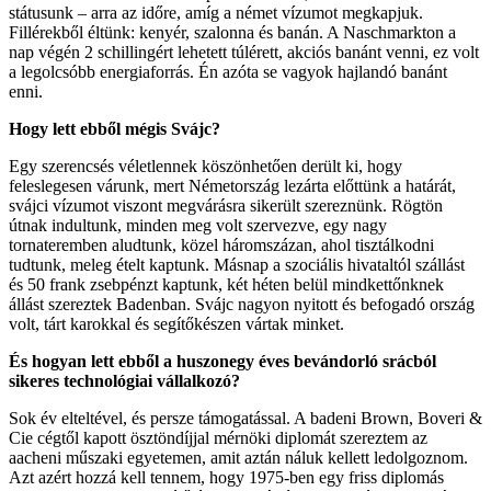
státusunk – arra az időre, amíg a német vízumot megkapjuk.
Fillérekből éltünk: kenyér, szalonna és banán. A Naschmarkton a
nap végén 2 schillingért lehetett túlérett, akciós banánt venni, ez volt
a legolcsóbb energiaforrás. Én azóta se vagyok hajlandó banánt
enni.
Hogy lett ebből mégis Svájc?
Egy szerencsés véletlennek köszönhetően derült ki, hogy
feleslegesen várunk, mert Németország lezárta előttünk a határát,
svájci vízumot viszont megvárásra sikerült szereznünk. Rögtön
útnak indultunk, minden meg volt szervezve, egy nagy
tornateremben aludtunk, közel háromszázan, ahol tisztálkodni
tudtunk, meleg ételt kaptunk. Másnap a szociális hivataltól szállást
és 50 frank zsebpénzt kaptunk, két héten belül mindkettőnknek
állást szereztek Badenban. Svájc nagyon nyitott és befogadó ország
volt, tárt karokkal és segítőkészen vártak minket.
És hogyan lett ebből a huszonegy éves bevándorló srácból
sikeres technológiai vállalkozó?
Sok év elteltével, és persze támogatással. A badeni Brown, Boveri &
Cie cégtől kapott ösztöndíjjal mérnöki diplomát szereztem az
aacheni műszaki egyetemen, amit aztán náluk kellett ledolgoznom.
Azt azért hozzá kell tennem, hogy 1975-ben egy friss diplomás