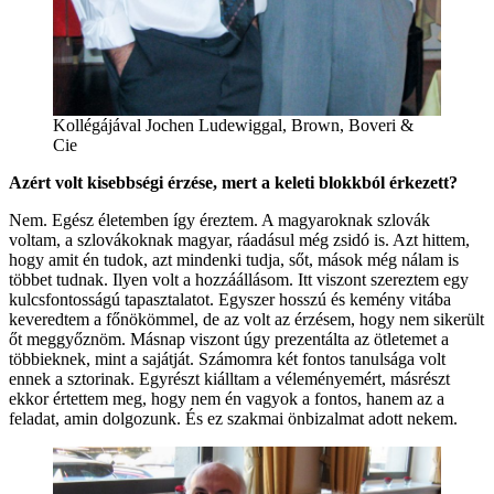
Kollégájával Jochen Ludewiggal, Brown, Boveri &
Cie
Azért volt kisebbségi érzése, mert a keleti blokkból érkezett?
Nem. Egész életemben így éreztem. A magyaroknak szlovák
voltam, a szlovákoknak magyar, ráadásul még zsidó is. Azt hittem,
hogy amit én tudok, azt mindenki tudja, sőt, mások még nálam is
többet tudnak. Ilyen volt a hozzáállásom. Itt viszont szereztem egy
kulcsfontosságú tapasztalatot. Egyszer hosszú és kemény vitába
keveredtem a főnökömmel, de az volt az érzésem, hogy nem sikerült
őt meggyőznöm. Másnap viszont úgy prezentálta az ötletemet a
többieknek, mint a sajátját. Számomra két fontos tanulsága volt
ennek a sztorinak. Egyrészt kiálltam a véleményemért, másrészt
ekkor értettem meg, hogy nem én vagyok a fontos, hanem az a
feladat, amin dolgozunk. És ez szakmai önbizalmat adott nekem.