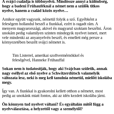
A svájci családja is többnyelvű. Mindössze annyi a különbség,
hogy a badeni Frühauféknál a német nem a szülők titkos
nyelve, hanem a család közös nyelve…
Amikor együtt vagyunk, németül folyik a szó. Egyébként a
feleségem hollandul beszél a fiunkkal, ezért is ragadt rám. A
menyem magyarországi, akivel én magyarul szoktam beszélni. Áron
unokám pedig valamilyen szinten mindegyik nyelvet ismeri, mert
vele mindenki az anyanyelvén beszél, és emellett még persze a
környezetében beszélt svájci németet is.
Tim Listerrel, amerikai szoftvermérnökkel és
feleségével, Hanneke Frühauffal
Sokan nem is tudatosítják, hogy aki Svájcban születik, annak
nagy eséllyel az első nyelve a Schwitzerdütsch valamelyik
változata lesz, neki is meg kell tanulnia németül, mielőtt iskolába
megy.
Így van. A fiunkkal is gyakorolni kellett otthon a németet, most
pedig az unokánk miatt fontos, aki az idén kezdett iskolába járni.
Ön könnyen tud nyelvet váltani? És egyáltalán mitől függ a
nyelvválasztása, a helyzettől vagy a személytől?