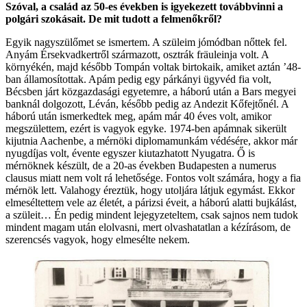
Szóval, a család az 50-es években is igyekezett továbbvinni a
polgári szokásait. De mit tudott a felmenőkről?
Egyik nagyszülőmet se ismertem. A szüleim jómódban nőttek fel.
Anyám Érsekvadkertről származott, osztrák fräuleinja volt. A
környékén, majd később Tompán voltak birtokaik, amiket aztán ’48-
ban államosítottak. Apám pedig egy párkányi ügyvéd fia volt,
Bécsben járt közgazdasági egyetemre, a háború után a Bars megyei
banknál dolgozott, Léván, később pedig az Andezit Kőfejtőnél. A
háború után ismerkedtek meg, apám már 40 éves volt, amikor
megszülettem, ezért is vagyok egyke. 1974-ben apámnak sikerült
kijutnia Aachenbe, a mérnöki diplomamunkám védésére, akkor már
nyugdíjas volt, évente egyszer kiutazhatott Nyugatra. Ő is
mérnöknek készült, de a 20-as években Budapesten a numerus
clausus miatt nem volt rá lehetősége. Fontos volt számára, hogy a fia
mérnök lett. Valahogy éreztük, hogy utoljára látjuk egymást. Ekkor
elmeséltettem vele az életét, a párizsi éveit, a háború alatti bujkálást,
a szüleit… Én pedig mindent lejegyzeteltem, csak sajnos nem tudok
mindent magam után elolvasni, mert olvashatatlan a kézírásom, de
szerencsés vagyok, hogy elmesélte nekem.