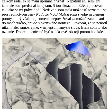
celkom rada, ak sa mám úprimne priznať. Nepatrím ani sem, ani
tam, ale som predsa aj tu, aj tam. S tou situáciou môžem pracovať
tak, ako sa mi práve hodí. Nedávno som mala možnosť zoznámiť sa
prostredníctvom ceny
Nadácie VÚB Maľba roka
s jedným členom
poroty, ktorý však moje umenie nepovažoval za možné zaradiť ani
do maďarského, ani do slovenského kontextu. Povedal, že sa nehodí
nikam, ale, samozrejme, v najlepšom zmysle slova. Brala som to ako
uznanie. Dobré umenie má byť nadčasové, obstojí potom hocikde.