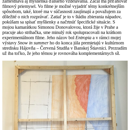
zamestnáva aj myšlienka ďalšieho vzdelávania. Začal ma priťahovať
filmový priemysel. Vo filme je možné vyjadriť témy konkrétnejším
spôsobom, také, ktoré ma v súčasnosti zaujímajú a považujem za
dôležité o nich rozprávať. Zatiaľ je to v štádiu zbierania nápadov,
pokúšam sa spísať myšlienky a načrtnúť špecifické situácie. S
mojou kamarátkou Simonou Donovalovou, ktorá žije v Prahe a
pracuje ako strihačka, sme minulý rok spolupracovali na krátkom
experimentálnom filme. Jeho názov bol
Entropia
a v rámci mojej
výstavy
Snow in summer
ho
do konca júla premietajú v kultúrnom
stredisku Hájovňa – Červená Studňa v Banskej Štiavnici. Prezradím
už iba toľko, že jeho témou je rovnováha komplementárnych síl.