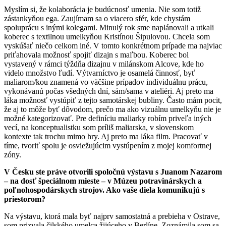
Myslím si, že kolaborácia je budúcnosť umenia. Nie som totiž
zástankyňou ega. Zaujímam sa o viacero sfér, kde chystám
spoluprácu s inými kolegami. Minulý rok sme naplánovali a utkali
koberec s textilnou umelkyňou Kristínou Šipulovou. Chcela som
vyskúšať niečo celkom iné. V tomto konkrétnom prípade ma najviac
priťahovala možnosť spojiť dizajn s maľbou. Koberec bol
vystavený v rámci týždňa dizajnu v milánskom Alcove, kde ho
videlo množstvo ľudí. Výtvarníctvo je osamelá činnosť, byť
maliarom/kou znamená vo väčšine prípadov individuálnu prácu,
vykonávanú počas všedných dní, sám/sama v ateliéri. Aj preto ma
láka možnosť vystúpiť z tejto samotárskej bubliny. Často mám pocit,
že aj to môže byť dôvodom, prečo ma ako vizuálnu umelkyňu nie je
možné kategorizovať. Pre definíciu maliarky robím priveľa iných
vecí, na konceptualistku som príliš maliarska, v slovenskom
kontexte tak trochu mimo hry. Aj preto ma láka film. Pracovať v
tíme, tvoriť spolu je osviežujúcim vystúpením z mojej komfortnej
zóny.
V Česku ste práve otvorili spoločnú výstavu s Juanom Nazarom
– na dosť špeciálnom mieste – v Múzeu potravinárskych a
poľnohospodárskych strojov. Ako vaše diela komunikujú s
priestorom?
Na výstavu, ktorá mala byť najprv samostatná a prebieha v Ostrave,
som prizvala čilského umelca žijúceho v Berlíne. Zoznámila som sa