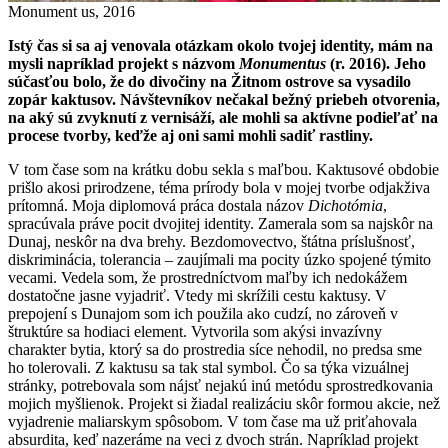
Monument us, 2016
Istý čas si sa aj venovala otázkam okolo tvojej identity, mám na
mysli napríklad projekt s názvom
Monumentus
(r. 2016). Jeho
súčasťou bolo, že do divočiny na Žitnom ostrove sa vysadilo
zopár kaktusov. Návštevníkov nečakal bežný priebeh otvorenia,
na aký sú zvyknutí z vernisáží, ale mohli sa aktívne podieľať na
procese tvorby, keďže aj oni sami mohli sadiť rastliny.
V tom čase som na krátku dobu sekla s maľbou. Kaktusové obdobie
prišlo akosi prirodzene, téma prírody bola v mojej tvorbe odjakživa
prítomná. Moja diplomová práca dostala názov
Dichotómia
,
spracúvala práve pocit dvojitej identity. Zamerala som sa najskôr na
Dunaj, neskôr na dva brehy. Bezdomovectvo, štátna príslušnosť,
diskriminácia, tolerancia – zaujímali ma pocity úzko spojené týmito
vecami. Vedela som, že prostredníctvom maľby ich nedokážem
dostatočne jasne vyjadriť. Vtedy mi skrížili cestu kaktusy. V
prepojení s Dunajom som ich použila ako cudzí, no zároveň v
štruktúre sa hodiaci element. Vytvorila som akýsi invazívny
charakter bytia, ktorý sa do prostredia síce nehodil, no predsa sme
ho tolerovali. Z kaktusu sa tak stal symbol. Čo sa týka vizuálnej
stránky, potrebovala som nájsť nejakú inú metódu sprostredkovania
mojich myšlienok. Projekt si žiadal realizáciu skôr formou akcie, než
vyjadrenie maliarskym spôsobom. V tom čase ma už priťahovala
absurdita, keď nazeráme na veci z dvoch strán. Napríklad projekt