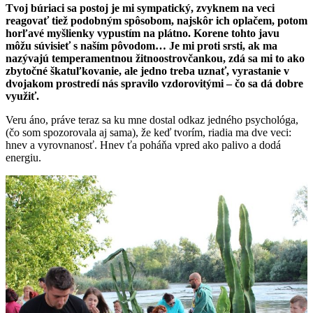
Tvoj búriaci sa postoj je mi sympatický, zvyknem na veci
reagovať tiež podobným spôsobom, najskôr ich oplačem, potom
horľavé myšlienky vypustím na plátno. Korene tohto javu
môžu súvisieť s naším pôvodom… Je mi proti srsti, ak ma
nazývajú temperamentnou žitnoostrovčankou, zdá sa mi to ako
zbytočné škatuľkovanie, ale jedno treba uznať, vyrastanie v
dvojakom prostredí nás spravilo vzdorovitými – čo sa dá dobre
využiť.
Veru áno, práve teraz sa ku mne dostal odkaz jedného psychológa,
(čo som spozorovala aj sama), že keď tvorím, riadia ma dve veci:
hnev a vyrovnanosť. Hnev ťa poháňa vpred ako palivo a dodá
energiu.