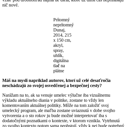
nič nové.
Prítomný
neprítomný
Dunaj,
2014, 215
x 150 cm,
akryl,
spray,
uhlík,
digitálna
tla
č
na
plátne
Máš na mysli napríklad autorov, ktorí už celé desaťročia
neschádzajú zo svojej osvedčenej a bezpečnej cesty?
Narážam na to, ak sa venuje umelec výlučne iba vizuálnemu
výkladu aktuálneho diania v politike, zostane to vždy len
komentovaním aktuálnej politiky. Môže na tom založiť svoj
umelecký program, ale maľba zostane uviaznutá v dobe svojho
vytvorenia a o sto rokov ju bude možné interpretovať iba s
dodatočnými poznatkami o kontexte, v ktorom vznikla. Vytrhnutá
zo svojho kontextu potom sama neobstojí, vždy k nej bude potrebný