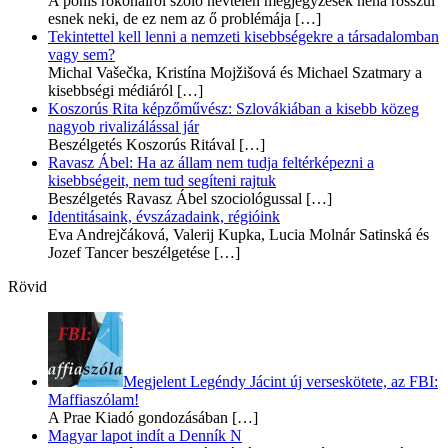
A pónis rokonairól szóló névtelen megjegyzések néha rosszul
esnek neki, de ez nem az ő problémája
[…]
Tekintettel kell lenni a nemzeti kisebbségekre a társadalomban
vagy sem?
Michal Vašečka, Kristína Mojžišová és Michael Szatmary a
kisebbségi médiáról
[…]
Koszorús Rita képzőművész: Szlovákiában a kisebb közeg
nagyob rivalizálással jár
Beszélgetés Koszorús Ritával
[…]
Ravasz Ábel: Ha az állam nem tudja feltérképezni a
kisebbségeit, nem tud segíteni rajtuk
Beszélgetés Ravasz Ábel szociológussal
[…]
Identitásaink, évszázadaink, régióink
Eva Andrejčáková, Valerij Kupka, Lucia Molnár Satinská és
Jozef Tancer beszélgetése
[…]
Rövid
Megjelent Legéndy Jácint új verseskötete, az FBI:
Maffiaszólam!
A Prae Kiadó gondozásában
[…]
Magyar lapot indít a Denník N