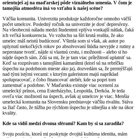
orientuješ aj na maďarskej pôde vizuálneho umenia. V čom je
tamojšia atmosféra iná vo vzťahu k našej scéne?
Väčšia komunita. Univerzita produkuje každoročne omnoho väčší
počet umelcov. Posledný ročník na univerzite je dosť depresívny.
Na všeobecnú náladu medzi študentmi vplýva vonkajší nátlak, čaká
ich veľká konkurencia. Vo vzduchu sa šíri krutá realita, že ako
umelec máš neistú budúcnosť. Všimla som si však, ak autor po
uplynutí niekoľkých rokov po absolvovaní štúdia nevyjde z rutiny a
neprestane tvoriť, nájde si vlastnú cestu, i možnosti – alebo si ho
nájde úspech sám. Zdá sa mi, že je tam viac príležitostí uplatniť sa.
Keď sa rozprávam s tamojšími kamarátmi (ktorí sú na rebríčku
úspechu na podobnom mieste ako ja), dozvedám sa, že premýšľajú
nad tými istými vecami: s ktorým galeristom majú napríklad
spolupracovať, z čoho financovať ateliér, kde sa popri tom
zamestnať a podobne. V Maďarsku existuje viac ocenení za
umelecký prínos, cena Esterházyho, Leopolda, Derkóa. Je teda
oveľa viac možností na úspech, avšak aj umelcov je viac. Menšia
umelecká komunita na Slovensku predstavuje väčšiu rivalitu. Stáva
sa žiaľ často, že túžba po rýchlom úspechu je silnejšia a ide na úkor
kvality.
Kde sa vidíš medzi dvoma sférami? Kam by si sa zaradila?
Svoju pozíciu, ktorú mi poskytuje dvojitá kultúrna identita, mám