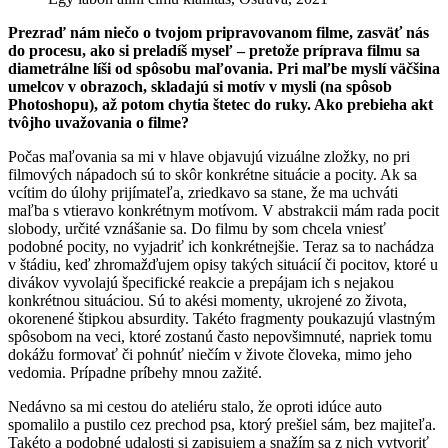
Prezraď nám niečo o tvojom pripravovanom filme, zasväť nás
do procesu, ako si preladíš myseľ – pretože príprava filmu sa
diametrálne líši od spôsobu maľovania. Pri maľbe myslí väčšina
umelcov v obrazoch, skladajú si motív v mysli (na spôsob
Photoshopu), až potom chytia štetec do ruky. Ako prebieha akt
tvôjho uvažovania o filme?
Počas maľovania sa mi v hlave objavujú vizuálne zložky, no pri
filmových nápadoch sú to skôr konkrétne situácie a pocity. Ak sa
vcítim do úlohy prijímateľa, zriedkavo sa stane, že ma uchváti
maľba s vtieravo konkrétnym motívom. V abstrakcii mám rada pocit
slobody, určité vznášanie sa. Do filmu by som chcela vniesť
podobné pocity, no vyjadriť ich konkrétnejšie. Teraz sa to nachádza
v štádiu, keď zhromažďujem opisy takých situácií či pocitov, ktoré u
divákov vyvolajú špecifické reakcie a prepájam ich s nejakou
konkrétnou situáciou. Sú to akési momenty, ukrojené zo života,
okorenené štipkou absurdity. Takéto fragmenty poukazujú vlastným
spôsobom na veci, ktoré zostanú často nepovšimnuté, napriek tomu
dokážu formovať či pohnúť niečím v živote človeka, mimo jeho
vedomia. Prípadne príbehy mnou zažité.
Nedávno sa mi cestou do ateliéru stalo, že oproti idúce auto
spomalilo a pustilo cez prechod psa, ktorý prešiel sám, bez majiteľa.
Takéto a podobné udalosti si zapisujem a snažím sa z nich vytvoriť