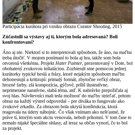
Participácia kurátora pri vzniku obrazu Curator Shooting, 2015
Zúčastnili sa výstavy aj tí, ktorým bola adresovaná? Boli
konfrontovaní?
Áno aj nie. Niektorí si to interpretovali spôsobom, že áno, na maľbu
treba útočiť. V mojom ponímaní to bola aj hra, takže som bola
otvorená všetkému. Projekt
Hater Painter
, prezentovaný v Dote, bol
obohatený zvukovou inštaláciou. Zozbierali sme pomocou jednej
kurátorky typické heslá a frázy, ktoré nejakým spôsobom maľbu
dehonestujú a kritizujú: primalý formát, zbytočne veľký obraz,
hrozné farby, zlá kompozícia, gýčové, príliš ilustratívne,
neprimerane naratívne, slabá téma, atď. K nahrávke prepožičala aj
svoj hlas. Návštevníci mali teda možnosť do maľby strieľať, pritom
obraz na každý výstrel odpovedal – pre diváka to fungovalo ako
zvukové zrkadlo. Za obrazom bola ukrytá konštrukcia, ktorá
reagovala na údery nábojníc. Čo však vnímam ako nešťastné, že
práve tí, ktorým som akciu venovala, neboli prítomní. V tom čase to
nemalo nijaké špeciálne ohlasy, až teraz sa občas vynorí, čo to bol
za projekt.