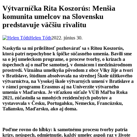
dunszt.sk
kultmag
Výtvarníčka Rita Koszorús: Menšia
komunita umelcov na Slovensku
predstavuje väčšiu rivalitu
Helen Tóth
2022. június 30.
Naskytla sa mi príležitosť pozhovárať sa s Ritou Koszorús,
ktorá patrí nepochybne k špičke súčasného umenia. Bavili sme
sa o jej umeleckom programe, o procese tvorby, o krízach a
úspechoch aj o maľbe samotnej, v domácom i medzinárodnom
prostredí. Vizuálna umelkyňa pôvodom z obce Vlky žije a tvorí
v Bratislave, štúdium absolvovala na strednej Škole úžitkového
výtvarníctva, na Vysokej škole výtvarných umení v Bratislave a
v rámci programu Erasmus aj na Univerzite výtvarného
umenia v Maďarsku. Je víťazkou súťaže VÚB Maľba Roka
2021, zúčastnila sa mnohých rezidenčných pobytov a
vystavovala v Česku, Portugalsku, Nemecku, Francúzsku,
Taliansku, Maďarsku, ako aj doma.
Poďme rovno do hĺbky: k samotnému procesu tvorby patria
krízy, neúspech, odmietnutie, každý umelec aspoň raz v živote