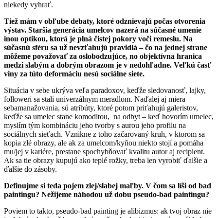
niekedy vyhrať.
Tiež mám v obľube debaty, ktoré odznievajú počas otvorenia
výstav. Staršia generácia umelcov nazerá na súčasné umenie
inou optikou, ktorá je plná čistej pokory voči remeslu. Na
súčasnú sféru sa už nevzťahujú pravidlá – čo na jednej strane
môžeme považovať za oslobodzujúce, no objektívna hranica
medzi slabým a dobrým obrazom je v nedohľadne. Veľkú časť
viny za túto deformáciu nesú sociálne siete.
Situácia v sebe ukrýva veľa paradoxov, keďže sledovanosť, lajky,
followeri sa stali univerzálnym meradlom. Naďalej aj miera
sebamanažovania, sú atribúty, ktoré potom priťahujú galeristov,
keďže sa umelec stane komoditou, na odbyt – keď hovorím umelec,
myslím tým kombináciu jeho tvorby s aurou jeho profilu na
sociálnych sieťach. Vznikne z toho začarovaný kruh, v ktorom sa
kopia zlé obrazy, ale ak za umelcom/kyňou niekto stojí a pomáha
mu/jej v kariére, prestane spochybňovať kvalitu autor aj recipient.
Ak sa tie obrazy kupujú ako teplé rožky, treba len vyrobiť ďalšie a
ďalšie do zásoby.
Definujme si teda pojem zlej/slabej maľby. V čom sa líši od bad
paintingu? Nežijeme náhodou už dobu pseudo-bad paintingu?
Poviem to takto, pseudo-bad painting je alibizmus: ak tvoj obraz nie