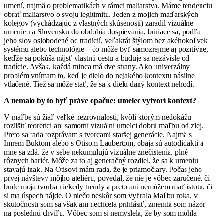
umení, najmä o problematikách v rámci maliarstva. Máme tendenciu
obrať maliarstvo o svoju legitimitu. Jeden z mojich maďarských
kolegov (vychádzajúc z vlastných skúseností) zaradil vizuálne
umenie na Slovensku do obdobia dospievania, búriace sa, podľa
jeho slov oslobodené od tradícií, veľakrát štýlom bez akéhokoľvek
systému alebo technológie – čo môže byť samozrejme aj pozitívne,
keďže sa pokúša nájsť vlastnú cestu a buduje sa nezávisle od
tradície. Avšak, každá minca má dve strany. Ako univerzálny
problém vnímam to, keď je dielo do nejakého kontextu násilne
vtlačené. Tiež sa môže stať, že sa k dielu daný kontext nehodí.
A nemalo by to byť práve opačne: umelec vytvorí kontext?
V maľbe sú žiaľ veľké nezrovnalosti, kvôli ktorým nedokážu
rozlíšiť teoretici ani samotní vizuálni umelci dobrú maľbu od zlej.
Preto sa rada rozprávam s tvorcami staršej generácie. Najmä s
Imrem Buktom alebo s Otisom Laubertom, obaja sú autodidakti a
mne sa zdá, že v sebe nekumulujú vizuálne znečistenia, plné
rôznych bariér. Môže za to aj generačný rozdiel, že sa k umeniu
stavajú inak. Na Otisovi mám rada, že je priamočiary. Počas jeho
prvej návštevy môjho ateliéru, povedal, že nie je vôbec zaručené, či
bude moja tvorba niekedy trendy a preto ani nemôžem mať istotu, či
si ma úspech nájde. O niečo neskôr som vyhrala Maľbu roka, v
skutočnosti som sa však ani nechcela prihlásiť, zmenila som názor
na poslednú chvíľu. Vôbec som si nemyslela, že by som mohla