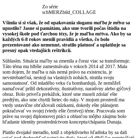
Zo série
schMERZbild_COLLAGE
Všimla si si však, že od opakovania sloganu
maľba je mŕtva
sa
upustilo? Jasne si pamätám, ako sme tvorili počas štúdia na
vysokej škole pod ťarchou tézy, že je maľba mŕtva. Ako by sa
každých 6-8 rokov menili pravidlá a všetko, čo bolo
prezentované ako nemenné, stratilo platnosť a uplatňuje sa
presný opak vtedajších reštrikcií.
Súhlasím. Situácia maľby sa zmenila a čoraz viac sa transformuje.
Táto téma ma hlbšie zamestnávala v rokoch 2014 až 2017. Mala
som dojem, že maľba u nás nemá právo na existenciu, je
nevstrebateľná, nestojí na vlastných nohách, stratila svoju
samostatnosť. Od mladého veku ťa bombardujú, že nemôžeš
namaľovať príliš dekoratívny, ilustratívny, naratívny alebo gýčový
obraz. Bolo priveľa prekážok, ktoré sme museli zdolať ešte
predtým, ako sme chytili štetec do ruky. V mojom prostredí ma
vtedy ustavične obťažovali otázkami, dokedy ešte plánujem
pokračovať vo svojej (vtedy ešte čerstvej) téme. Pracovala som
práve na svojej diplomovej práci a oblasťou môjho záujmu bolo
hľadanie identity prostredníctvom konceptu/chápania Dunaja.
Platilo dvojaké meradlo, totiž z objektívneho hľadiska by sa dali
vziať pod drobnohľad najmä tie diela, ktoré už dlhší čas neprinášajú