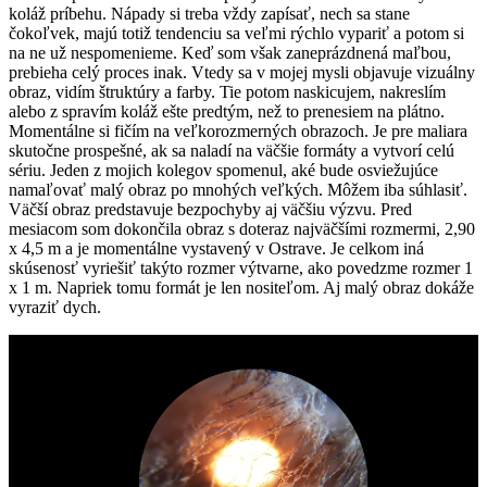
koláž príbehu. Nápady si treba vždy zapísať, nech sa stane
čokoľvek, majú totiž tendenciu sa veľmi rýchlo vypariť a potom si
na ne už nespomenieme. Keď som však zaneprázdnená maľbou,
prebieha celý proces inak. Vtedy sa v mojej mysli objavuje vizuálny
obraz, vidím štruktúry a farby. Tie potom naskicujem, nakreslím
alebo z spravím koláž ešte predtým, než to prenesiem na plátno.
Momentálne si fičím na veľkorozmerných obrazoch. Je pre maliara
skutočne prospešné, ak sa naladí na väčšie formáty a vytvorí celú
sériu. Jeden z mojich kolegov spomenul, aké bude osviežujúce
namaľovať malý obraz po mnohých veľkých. Môžem iba súhlasiť.
Väčší obraz predstavuje bezpochyby aj väčšiu výzvu. Pred
mesiacom som dokončila obraz s doteraz najväčšími rozmermi, 2,90
x 4,5 m a je momentálne vystavený v Ostrave. Je celkom iná
skúsenosť vyriešiť takýto rozmer výtvarne, ako povedzme rozmer 1
x 1 m. Napriek tomu formát je len nositeľom. Aj malý obraz dokáže
vyraziť dych.