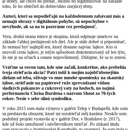
je dobrý, ale chceš ho predať, možno ho legitimizovať na základe
toho, že ho oblečieš do dobre/silno znejúcej témy.
Autori, ktorí sa nepodieľajú na každodennom zabávaní más a
nemajú obrazy v digitálnom pohybe, sú nepochybne v
nevýhode, ak sa na to pozeráme cez predajnosť.
Veru, druhá strana mince je skupina, ktorá odpisuje umelcov na
základe ľahkej predajnosti ich diel. Ale je stále dobré si pripomínať,
že nemusí byť najlepší ten, ktorý dostane najviac lajkov. Kto si
nezvolí cestu lajkov, je istým spôsobom diskriminovaný už len tým,
že nie je na očiach a ostane nepovšimnutý. Dúfajme, že sa to zmení.
Vráťme sa rovno tam, kde sme začali, konkrétne, ako prebehla
tvoja strieľacia akcia? Patrí totiž k mojim najobľúbenejším
dielam od teba, oživuje vo mne mnohé spomienky na skautský
tábor, strieľanie na papierové ruže sprevádzané vôňou
sladkých pukancov a cukrovej vaty na hodoch, no najmä
performanciu Chrisa Burdena s názvom Shoot zo 70-tych
rokov. Nesie v sebe silnú symboliku.
V roku 2015 som mala výstavu v galérii Telep v Budapešti, kde som
sa predstavila obrazmi, ktoré mi rozstrieľal môj kurátor. Neskôr som
podobný projekt vystavila aj v galérii Dot. v Bratislave (r. 2017),
kde už bolo umožnené i návštevníkom strieľať. Po získaní titulu
som pracovala v bratislavskej Kunsthalle, to znamená, že som bola v