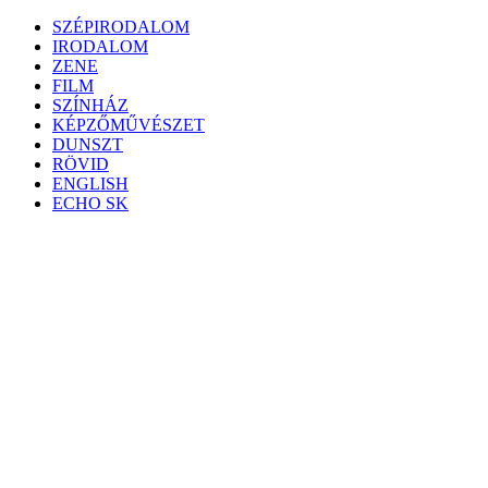
Skip
SZÉPIRODALOM
to
IRODALOM
content
ZENE
FILM
SZÍNHÁZ
KÉPZŐMŰVÉSZET
DUNSZT
RÖVID
ENGLISH
ECHO SK