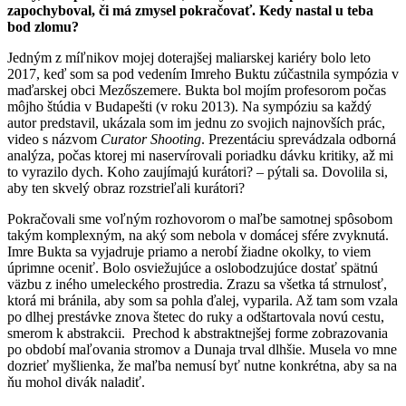
zapochyboval, či má zmysel pokračovať. Kedy nastal u teba
bod zlomu?
Jedným z míľnikov mojej doterajšej maliarskej kariéry bolo leto
2017, keď som sa pod vedením Imreho Buktu zúčastnila sympózia v
maďarskej obci Mezőszemere. Bukta bol mojím profesorom počas
môjho štúdia v Budapešti (v roku 2013). Na sympóziu sa každý
autor predstavil, ukázala som im jednu zo svojich najnovších prác,
video s názvom
Curator Shooting
. Prezentáciu sprevádzala odborná
analýza, počas ktorej mi naservírovali poriadku dávku kritiky, až mi
to vyrazilo dych. Koho zaujímajú kurátori? – pýtali sa. Dovolila si,
aby ten skvelý obraz rozstrieľali kurátori?
Pokračovali sme voľným rozhovorom o maľbe samotnej spôsobom
takým komplexným, na aký som nebola v domácej sfére zvyknutá.
Imre Bukta sa vyjadruje priamo a nerobí žiadne okolky, to viem
úprimne oceniť. Bolo osviežujúce a oslobodzujúce dostať spätnú
väzbu z iného umeleckého prostredia. Zrazu sa všetka tá strnulosť,
ktorá mi bránila, aby som sa pohla ďalej, vyparila. Až tam som vzala
po dlhej prestávke znova štetec do ruky a odštartovala novú cestu,
smerom k abstrakcii. Prechod k abstraktnejšej forme zobrazovania
po období maľovania stromov a Dunaja trval dlhšie. Musela vo mne
dozrieť myšlienka, že maľba nemusí byť nutne konkrétna, aby sa na
ňu mohol divák naladiť.