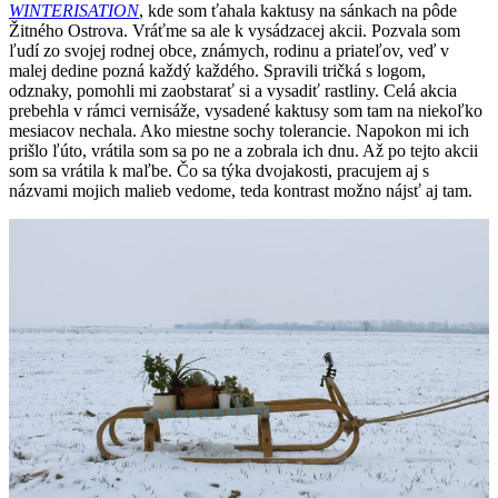
WINTERISATION
, kde som ťahala kaktusy na sánkach na pôde
Žitného Ostrova. Vráťme sa ale k vysádzacej akcii. Pozvala som
ľudí zo svojej rodnej obce, známych, rodinu a priateľov, veď v
malej dedine pozná každý každého. Spravili tričká s logom,
odznaky, pomohli mi zaobstarať si a vysadiť rastliny. Celá akcia
prebehla v rámci vernisáže, vysadené kaktusy som tam na niekoľko
mesiacov nechala. Ako miestne sochy tolerancie. Napokon mi ich
prišlo ľúto, vrátila som sa po ne a zobrala ich dnu. Až po tejto akcii
som sa vrátila k maľbe. Čo sa týka dvojakosti, pracujem aj s
názvami mojich malieb vedome, teda kontrast možno nájsť aj tam.