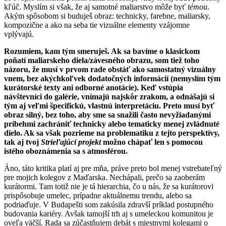
kľúč. Myslím si však, že aj samotné maliarstvo môže byť
témou
.
Akým spôsobom si buduješ obraz: technicky, farebne, maliarsky,
kompozične a ako na seba tie vizuálne elementy vzájomne
vplývajú.
Rozumiem, kam tým smeruješ. Ak sa bavíme o klasickom
poňatí maliarskeho diela/závesného obrazu, som tiež toho
názoru, že musí v prvom rade obstáť ako samostatný vizuálny
vnem, bez akýchkoľvek dodatočných informácií (nemyslím tým
kurátorské texty ani odborné anotácie). Keď vstúpia
návštevníci do galérie, vnímajú najskôr zrakom, a odnášajú si
tým aj veľmi špecifickú, vlastnú interpretáciu. Preto musí byť
obraz silný, bez toho, aby sme sa snažili často nevyžiadanými
príbehmi zachrániť technicky alebo tematicky menej zvládnuté
dielo. Ak sa však pozrieme na problematiku z tejto perspektívy,
tak aj tvoj
Strieľajúci projekt
možno chápať len s pomocou
istého oboznámenia sa s atmosférou.
Áno, táto kritika platí aj pre mňa, práve preto bol menej vstrebateľný
pre mojich kolegov z Maďarska. Nechápali, prečo sa zaoberám
kurátormi. Tam totiž nie je tá hierarchia, čo u nás, že sa kurátorovi
prispôsobuje umelec, prípadne aktuálnemu trendu, alebo sa
podriaďuje. V Budapešti som zakúsila zdravší príklad postupného
budovania kariéry. Avšak tamojší trh aj s umeleckou komunitou je
oveľa väčší. Rada sa zúčastňujem debát s miestnymi kolegami o