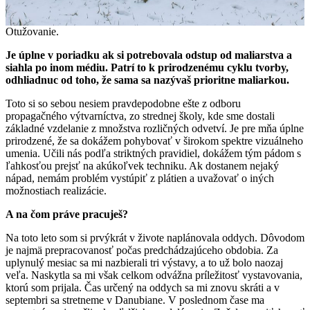
Otužovanie.
Je úplne v poriadku ak si potrebovala odstup od maliarstva a
siahla po inom médiu. Patrí to k prirodzenému cyklu tvorby,
odhliadnuc od toho, že sama sa nazývaš prioritne maliarkou.
Toto si so sebou nesiem pravdepodobne ešte z odboru
propagačného výtvarníctva, zo strednej školy, kde sme dostali
základné vzdelanie z množstva rozličných odvetví. Je pre mňa úplne
prirodzené, že sa dokážem pohybovať v širokom spektre vizuálneho
umenia. Učili nás podľa striktných pravidiel, dokážem tým pádom s
ľahkosťou prejsť na akúkoľvek techniku. Ak dostanem nejaký
nápad, nemám problém vystúpiť z plátien a uvažovať o iných
možnostiach realizácie.
A na čom práve pracuješ?
Na toto leto som si prvýkrát v živote naplánovala oddych. Dôvodom
je najmä prepracovanosť počas predchádzajúceho obdobia. Za
uplynulý mesiac sa mi nazbierali tri výstavy, a to už bolo naozaj
veľa. Naskytla sa mi však celkom odvážna príležitosť vystavovania,
ktorú som prijala. Čas určený na oddych sa mi znovu skráti a v
septembri sa stretneme v Danubiane. V poslednom čase ma