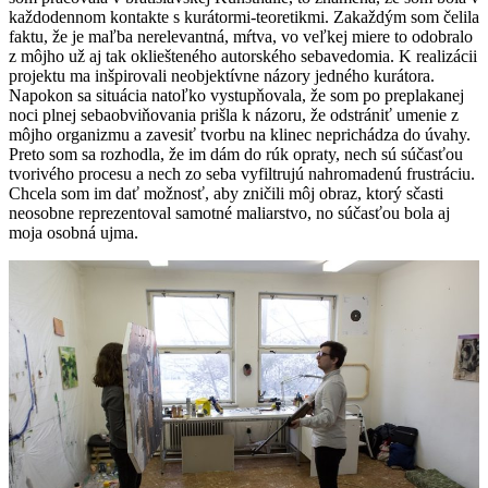
každodennom kontakte s kurátormi-teoretikmi. Zakaždým som čelila
faktu, že je maľba nerelevantná, mŕtva, vo veľkej miere to odobralo
z môjho už aj tak okliešteného autorského sebavedomia. K realizácii
projektu ma inšpirovali neobjektívne názory jedného kurátora.
Napokon sa situácia natoľko vystupňovala, že som po preplakanej
noci plnej sebaobviňovania prišla k názoru, že odstrániť umenie z
môjho organizmu a zavesiť tvorbu na klinec neprichádza do úvahy.
Preto som sa rozhodla, že im dám do rúk opraty, nech sú súčasťou
tvorivého procesu a nech zo seba vyfiltrujú nahromadenú frustráciu.
Chcela som im dať možnosť, aby zničili môj obraz, ktorý sčasti
neosobne reprezentoval samotné maliarstvo, no súčasťou bola aj
moja osobná ujma.