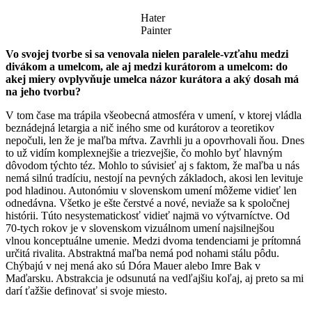
Hater
Painter
Vo svojej tvorbe si sa venovala nielen paralele-vzťahu medzi
divákom a umelcom, ale aj medzi kurátorom a umelcom: do
akej miery ovplyvňuje umelca názor kurátora a aký dosah má
na jeho tvorbu?
V tom čase ma trápila všeobecná atmosféra v umení, v ktorej vládla
beznádejná letargia a nič iného sme od kurátorov a teoretikov
nepočuli, len že je maľba mŕtva. Zavrhli ju a opovrhovali ňou. Dnes
to už vidím komplexnejšie a triezvejšie, čo mohlo byť hlavným
dôvodom týchto téz. Mohlo to súvisieť aj s faktom, že maľba u nás
nemá silnú tradíciu, nestojí na pevných základoch, akosi len levituje
pod hladinou. Autonómiu v slovenskom umení môžeme vidieť len
odnedávna. Všetko je ešte čerstvé a nové, neviaže sa k spoločnej
histórii. Túto nesystematickosť vidieť najmä vo výtvarníctve. Od
70-tych rokov je v slovenskom vizuálnom umení najsilnejšou
vlnou konceptuálne umenie. Medzi dvoma tendenciami je prítomná
určitá rivalita. Abstraktná maľba nemá pod nohami stálu pôdu.
Chýbajú v nej mená ako sú Dóra Mauer alebo Imre Bak v
Maďarsku. Abstrakcia je odsunutá na vedľajšiu koľaj, aj preto sa mi
darí ťažšie definovať si svoje miesto.