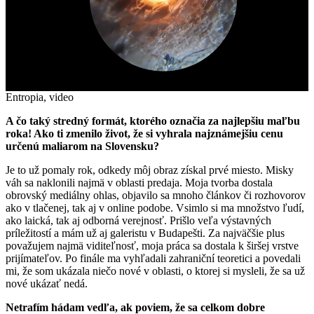
Entropia, video
A čo taký stredný formát, ktorého označia za najlepšiu maľbu
roka! Ako ti zmenilo život, že si vyhrala najznámejšiu cenu
určenú maliarom na Slovensku?
Je to už pomaly rok, odkedy môj obraz získal prvé miesto. Misky
váh sa naklonili najmä v oblasti predaja. Moja tvorba dostala
obrovský mediálny ohlas, objavilo sa mnoho článkov či rozhovorov
ako v tlačenej, tak aj v online podobe. Vsimlo si ma množstvo ľudí,
ako laická, tak aj odborná verejnosť. Prišlo veľa výstavných
príležitostí a mám už aj galeristu v Budapešti. Za najväčšie plus
považujem najmä viditeľnosť, moja práca sa dostala k širšej vrstve
prijímateľov. Po finále ma vyhľadali zahraniční teoretici a povedali
mi, že som ukázala niečo nové v oblasti, o ktorej si mysleli, že sa už
nové ukázať nedá.
Netrafím hádam vedľa, ak poviem, že sa celkom dobre