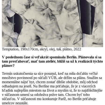
Temptation, 190x170cm, akryl, olej, tu
š
, plátno, 2022
V poslednom čase si veľakrát spomínala Berlín. Plánovala si sa
tam presťahovať, mať tam ateliér, blížiš sa už k realizácii týchto
plánov?
Termín uskutočnenia sa síce posunul, keď na mňa doľahlo veľké
množstvo povinností po súťaži VÚB, ale držím sa plánu. Snažím sa
momentálne nájsť byt, chcem zostať dlhšie obdobie, môj odchod
odhadujem na jeseň. Na Berlíne ma priťahuje, že je z viacerých
hľadísk najlepším miestom na život a myslím si, že to najdôležitejšie
v súčasnom umení sa odohráva práve tam. Chcem byť toho
súčasťou. V súčasnosti mu konkuruje Paríž, no Berlín priťahuje
umelcov neustále.