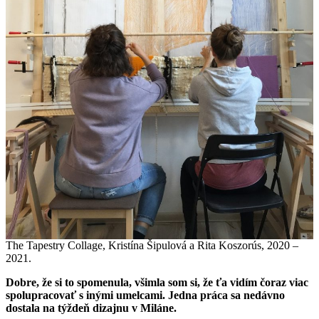
The Tapestry Collage, Kristína Šipulová a Rita Koszorús, 2020 –
2021.
Dobre, že si to spomenula, všimla som si, že ťa vidím čoraz viac
spolupracovať s inými umelcami. Jedna práca sa nedávno
dostala na týždeň dizajnu v Miláne.