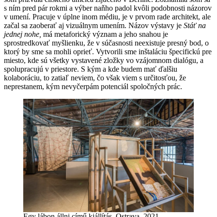
s ním pred pár rokmi a výber naňho padol kvôli podobnosti názorov
v umení. Pracuje v úplne inom médiu, je v prvom rade architekt, ale
začal sa zaoberať aj vizuálnym umením. Názov výstavy je
Stáť na
jednej nohe,
má metaforický význam a jeho snahou je
sprostredkovať myšlienku, že v súčasnosti neexistuje presný bod, o
ktorý by sme sa mohli oprieť. Vytvorili sme inštaláciu špecifickú pre
miesto, kde sú všetky vystavené zložky vo vzájomnom dialógu, a
spolupracujú v priestore. S kým a kde budem mať ďalšiu
kolaboráciu, to zatiaľ neviem, čo však viem s určitosťou, že
neprestanem, kým nevyčerpám potenciál spoločných prác.
Egy lábon állni című kiállítás, Ostrava, 2021