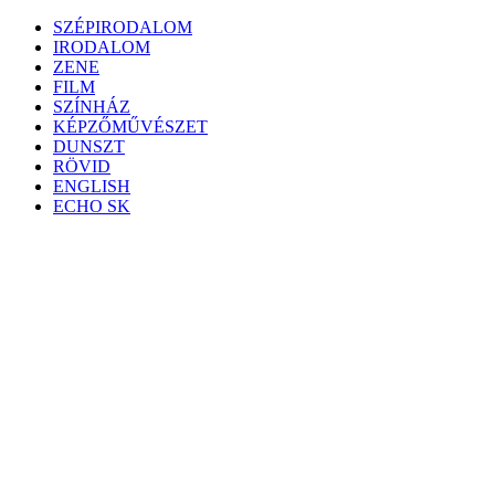
Skip
SZÉPIRODALOM
to
IRODALOM
content
ZENE
FILM
SZÍNHÁZ
KÉPZŐMŰVÉSZET
DUNSZT
RÖVID
ENGLISH
ECHO SK