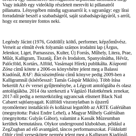
Vagy inkább egy videóklip részleteit merevíti ki pillanatról
pillanatra. Lényegében mindig ugyanarról ír, s ugyanúgy: egy lírai
forradalmár beszél a szabadságról, saját szabadságvágyáról, s arról,
hogy ez mennyire fontos neki.
Legéndy Jácint (1976, Gödöllő): költő, performer, képzőművész.
Verseit az elmúlt évek folyamán számos irodalmi lap (Árgus,
Jelenkor, Liget, Parnasszus, Kulter, Új Forrás, Műhely, Litera, Prae,
Műút, Kalligram, Tiszatáj, Élet és Irodalom, Spanyolnátha, Hévíz,
Palócföld, Kortárs, Alföld, Vasárnapi Hírek) publikálta.
Központi
Zóna
című kötete a 2006-os könyvhétre jelent meg a Balassi
Kiadónál,
RAF: Búcsúszimfónia
című könyve pedig 2009-ben a
Kalligramnál (kísérőesszé: Tamás Gáspár Miklós). Több írása
bekerült Az év versei gyűjteménybe, a Légyott antológiába és olasz
antológiákba. 2014 óta szerkeszti a Vágtázó Halottkémek zenekar,
2017-től pedig a nemzetközileg ugyancsak elismert Black Nail
Cabaret sajtóanyagait. Külföldi viszonylatban is újszerű
nyomólemez installációi és kollázsai legutóbb az ARTE Galériában
(megnyitotta: Paksi Endre Lehel), a Magyar Műhely Galériában
(megnyitotta: Gulyás Gábor), valamint a Kassák Múzeumban
kerültek bemutatásra. Olykor underground klubokban, például a
ZegZugban ad elő avantgárd, táncos performanszokat.
Földalatti
Oltár
című verseskötete nemrég jelent meg a Kalligram Kiadónál.