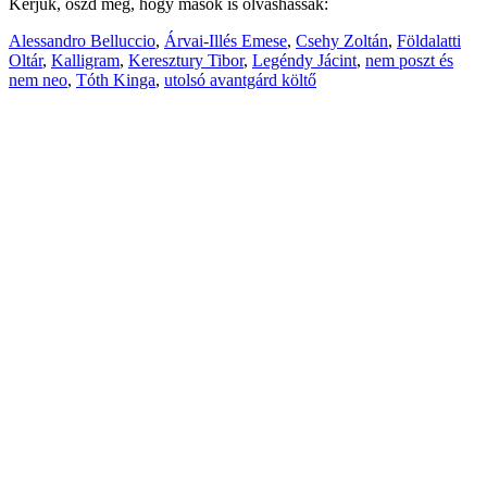
Kérjük, oszd meg, hogy mások is olvashassák:
Alessandro Belluccio
,
Árvai-Illés Emese
,
Csehy Zoltán
,
Földalatti
Oltár
,
Kalligram
,
Keresztury Tibor
,
Legéndy Jácint
,
nem poszt és
nem neo
,
Tóth Kinga
,
utolsó avantgárd költő