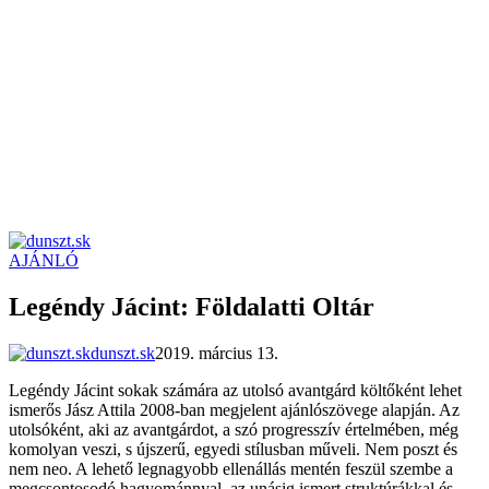
AJÁNLÓ
dunszt.sk
kultmag
Legéndy Jácint: Földalatti Oltár
dunszt.sk
2019. március 13.
Legéndy Jácint sokak számára az utolsó avantgárd költőként lehet
ismerős Jász Attila 2008-ban megjelent ajánlószövege alapján. Az
utolsóként, aki az avantgárdot, a szó progresszív értelmében, még
komolyan veszi, s újszerű, egyedi stílusban műveli. Nem poszt és
nem neo. A lehető legnagyobb ellenállás mentén feszül szembe a
megcsontosodó hagyománnyal, az unásig ismert struktúrákkal és