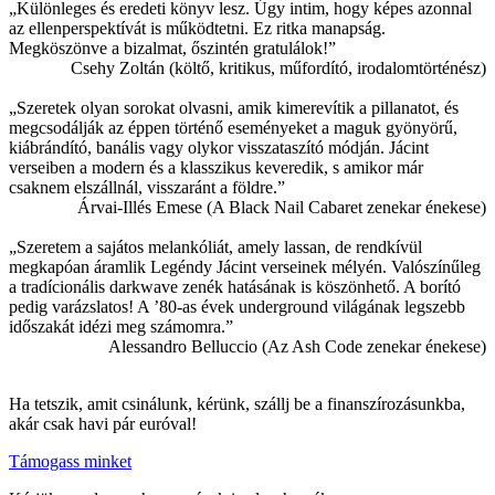
„Különleges és eredeti könyv lesz. Úgy intim, hogy képes azonnal
az ellenperspektívát is működtetni. Ez ritka manapság.
Megköszönve a bizalmat, őszintén gratulálok!”
Csehy Zoltán (költő, kritikus, műfordító, irodalomtörténész)
„Szeretek olyan sorokat olvasni, amik kimerevítik a pillanatot, és
megcsodálják az éppen történő eseményeket a maguk gyönyörű,
kiábrándító, banális vagy olykor visszataszító módján. Jácint
verseiben a modern és a klasszikus keveredik, s amikor már
csaknem elszállnál, visszaránt a földre.”
Árvai-Illés Emese (A Black Nail Cabaret zenekar énekese
)
„Szeretem a sajátos melankóliát, amely lassan, de rendkívül
megkapóan áramlik Legéndy Jácint verseinek mélyén. Valószínűleg
a tradícionális darkwave zenék hatásának is köszönhető. A borító
pedig varázslatos! A ’80-as évek underground világának legszebb
időszakát idézi meg számomra.”
Alessandro Belluccio (Az Ash Code zenekar énekese)
Ha tetszik, amit csinálunk, kérünk, szállj be a finanszírozásunkba,
akár csak havi pár euróval!
Támogass minket