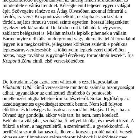
mindenféle elvárási trenddel. Kétségtelenül teljesen egyedi világot
épít. Szövegeire ránézve az Átlag Olvasóban azonnal felmerül a
kérdés, ez vers? Központozás nélküli, oszlopba és sorkizártan
tördelt, sajátos ritmusú versei szinte egyetlen, hosszú lélegzetként
igyekszenek kiáramlani. De közben ott találhatóak négysoros,
zaklatott belégzései is. Mialatt mázsás lepkék pihennek a vállain.
Bármennyire radikális, underground vagy alternatív, tehát forradalmi
legyen is a megközelítés, jellegzetes költészet születik e poétikus
lepkeszárny-verdesésből: „a töltényeim lepkék ezért elbűvölően
biztos, hogy továbbra is gyöngéd érzékeny forradalmár leszek”. Írja
Központi Zóna
című, első verseskötetében
.
De forradalmisága azóta sem változott, s ezzel kapcsolatban
Földalatti Oltár
című verseskötete mindenki számára bizonyosságot
adhat, ugyanakkor az említettnél tömörebb és pontosabb
önjellemzést aligha lehetne írni költészetéről. Sokan legfőképp az
izzadtságmentes egyediséget szeretik benne. Nem kell folyton
elődökre és lehetséges hatásokra asszociálni. Magával hív, s ha az
Olvasó úgy gondolja, akkor vele tart, ha nem, nem kötelező.
Beléphet a világába, szobájába, ő hellyel kínálja, és mesélni kezd. A
fiúkról a téren, a nagyszüleiről, a szerelmeiről, a gyerekkoráról. A
perifériára szorult kamaszok, illetve a korszak problémáiról. Verseit
olvasva egy filmtekercs szétvagdosott képkockái idéződnek meg.