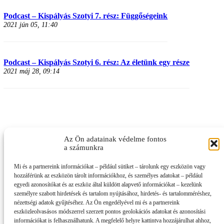
Podcast – Kispályás Szotyi 7. rész: Függőségeink
2021 jún 05, 11:40
Podcast – Kispályás Szotyi 6. rész: Az életünk egy része
2021 máj 28, 09:14
Az Ön adatainak védelme fontos
a számunkra
Mi és a partnereink információkat – például sütiket – tárolunk egy eszközön vagy
hozzáférünk az eszközön tárolt információkhoz, és személyes adatokat – például
egyedi azonosítókat és az eszköz által küldött alapvető információkat – kezelünk
személyre szabott hirdetések és tartalom nyújtásához, hirdetés- és tartalomméréshez,
nézettségi adatok gyűjtéséhez. Az Ön engedélyével mi és a partnereink
eszközleolvasásos módszerrel szerzett pontos geolokációs adatokat és azonosítási
információkat is felhasználhatunk. A megfelelő helyre kattintva hozzájárulhat ahhoz,