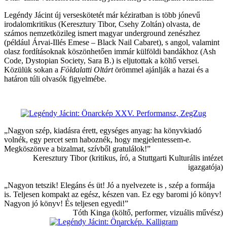
Legéndy Jácint új verseskötetét már kéziratban is több jónevű
irodalomkritikus (Keresztury Tibor, Csehy Zoltán) olvasta, de
számos nemzetközileg ismert magyar underground zenészhez
(például Árvai-Illés Emese – Black Nail Cabaret), s angol, valamint
olasz fordításoknak köszönhetően immár külföldi bandákhoz (Ash
Code, Dystopian Society, Sara B.) is eljutottak a költő versei.
Közülük sokan a
Földalatti Oltárt
örömmel ajánlják a hazai és a
határon túli olvasók figyelmébe.
„Nagyon szép, kiadásra érett, egységes anyag: ha könyvkiadó
volnék, egy percet sem haboznék, hogy megjelentessem-e.
Megköszönve a bizalmat, szívből gratulálok!”
Keresztury Tibor (kritikus, író, a Stuttgarti Kulturális intézet
igazgatója)
„Nagyon tetszik! Elegáns és üt! Jó a nyelvezete is , szép a formája
is. Teljesen kompakt az egész, készen van. Ez egy baromi jó könyv!
Nagyon jó könyv! És teljesen egyedi!”
Tóth Kinga (költő, performer, vizuális művész)