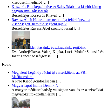
kisebbségi médiáról
[…]
Koszorús Rita képzőművész: Szlovákiában a kisebb közeg
nagyob rivalizálással jár
Beszélgetés Koszorús Ritával
[…]
Ravasz Ábel: Ha az állam nem tudja feltérképezni a
kisebbségeit, nem tud segíteni rajtuk
Beszélgetés Ravasz Ábel szociológussal
[…]
Identitásaink, évszázadaink, régióink
Eva Andrejčáková, Valerij Kupka, Lucia Molnár Satinská és
Jozef Tancer beszélgetése
[…]
Rövid
Megjelent Legéndy Jácint új verseskötete, az FBI:
Maffiaszólam!
A Prae Kiadó gondozásában
[…]
Magyar lapot indít a Denník N
A magyar médiaszabadság válságban van, és ez a szlovákiai
magyarokat fokozottan érinti
[…]