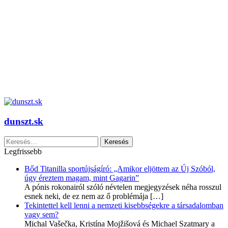
dunszt.sk
Keresés:
Legfrissebb
Bőd Titanilla sportújságíró: „Amikor eljöttem az Új Szóból,
úgy éreztem magam, mint Gagarin”
A pónis rokonairól szóló névtelen megjegyzések néha rosszul
esnek neki, de ez nem az ő problémája
[…]
Tekintettel kell lenni a nemzeti kisebbségekre a társadalomban
vagy sem?
Michal Vašečka, Kristína Mojžišová és Michael Szatmary a