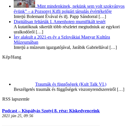
„Mint mindenkinek, nekünk sem volt szokványos
évünk” – a Pozsonyi Kifli polgári társulás évértékelője
Interjú Bolemant Évával és ifj. Papp Sándorral
[…]
Digitálisan feltárták I. Amenhotep mumifikált testét
A kutatóknak sikerült több részletet megtudniuk az egykori
uralkodóról
[…]
Így alakult a 2021-es év a Szlovákiai Magyar Kultúra
Múzeumában
Interjú a múzeum igazgatójával, Jarábik Gabriellával
[…]
Kép/Hang
Traumák és függőségek (Kult Talk VI.)
Beszélgetés traumák és függőségek viszonyrendszereiről
[…]
RSS lapszemle
Podcast – Kispályás Szotyi 8. rész: Kiskedvenceink
2021 jún 25, 09:56