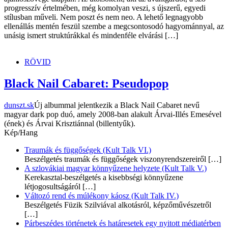
progresszív értelmében, még komolyan veszi, s újszerű, egyedi
stílusban műveli. Nem poszt és nem neo. A lehető legnagyobb
ellenállás mentén feszül szembe a megcsontosodó hagyománnyal, az
unásig ismert struktúrákkal és mindenféle elvárási […]
RÖVID
Black Nail Cabaret: Pseudopop
dunszt.sk
Új albummal jelentkezik a Black Nail Cabaret nevű
magyar dark pop duó, amely 2008-ban alakult Árvai-Illés Emesével
(ének) és Árvai Krisztiánnal (billentyűk).
Kép/Hang
Traumák és függőségek (Kult Talk VI.)
Beszélgetés traumák és függőségek viszonyrendszereiről
[…]
A szlovákiai magyar könnyűzene helyzete (Kult Talk V.)
Kerekasztal-beszélgetés a kisebbségi könnyűzene
létjogosultságáról
[…]
Változó rend és múlékony káosz (Kult Talk IV.)
Beszélgetés Füzik Szilviával alkotásról, képzőművészetről
[…]
Párbeszédes történetek és határesetek egy nyitott médiatérben