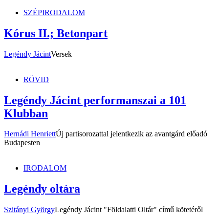
SZÉPIRODALOM
Kórus II.; Betonpart
Legéndy Jácint
Versek
RÖVID
Legéndy Jácint performanszai a 101
Klubban
Hernádi Henriett
Új partisorozattal jelentkezik az avantgárd előadó
Budapesten
IRODALOM
Legéndy oltára
Szitányi György
Legéndy Jácint "Földalatti Oltár" című kötetéről