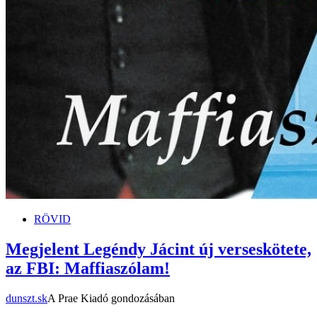
RÖVID
Megjelent Legéndy Jácint új verseskötete,
az FBI: Maffiaszólam!
dunszt.sk
A Prae Kiadó gondozásában