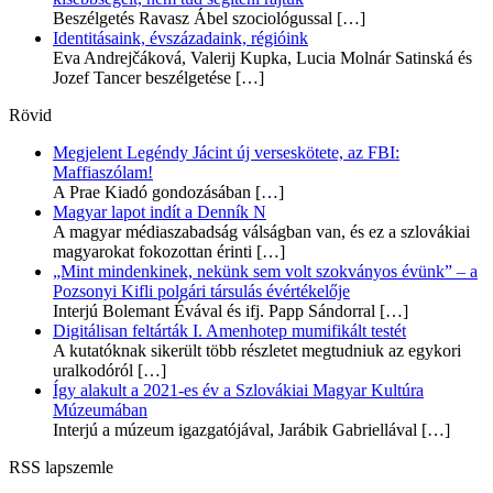
Beszélgetés Ravasz Ábel szociológussal
[…]
Identitásaink, évszázadaink, régióink
Eva Andrejčáková, Valerij Kupka, Lucia Molnár Satinská és
Jozef Tancer beszélgetése
[…]
Rövid
Megjelent Legéndy Jácint új verseskötete, az FBI:
Maffiaszólam!
A Prae Kiadó gondozásában
[…]
Magyar lapot indít a Denník N
A magyar médiaszabadság válságban van, és ez a szlovákiai
magyarokat fokozottan érinti
[…]
„Mint mindenkinek, nekünk sem volt szokványos évünk” – a
Pozsonyi Kifli polgári társulás évértékelője
Interjú Bolemant Évával és ifj. Papp Sándorral
[…]
Digitálisan feltárták I. Amenhotep mumifikált testét
A kutatóknak sikerült több részletet megtudniuk az egykori
uralkodóról
[…]
Így alakult a 2021-es év a Szlovákiai Magyar Kultúra
Múzeumában
Interjú a múzeum igazgatójával, Jarábik Gabriellával
[…]
RSS lapszemle