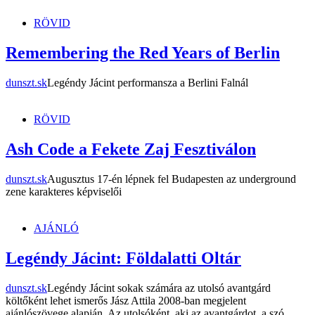
RÖVID
Remembering the Red Years of Berlin
dunszt.sk
Legéndy Jácint performansza a Berlini Falnál
RÖVID
Ash Code a Fekete Zaj Fesztiválon
dunszt.sk
Augusztus 17-én lépnek fel Budapesten az underground
zene karakteres képviselői
AJÁNLÓ
Legéndy Jácint: Földalatti Oltár
dunszt.sk
Legéndy Jácint sokak számára az utolsó avantgárd
költőként lehet ismerős Jász Attila 2008-ban megjelent
ajánlószövege alapján. Az utolsóként, aki az avantgárdot, a szó