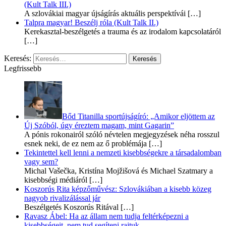
(Kult Talk III.)
A szlovákiai magyar újságírás aktuális perspektívái
[…]
Talpra magyar! Beszélj róla (Kult Talk II.)
Kerekasztal-beszélgetés a trauma és az irodalom kapcsolatáról
[…]
Keresés:
Legfrissebb
Bőd Titanilla sportújságíró: „Amikor eljöttem az
Új Szóból, úgy éreztem magam, mint Gagarin”
A pónis rokonairól szóló névtelen megjegyzések néha rosszul
esnek neki, de ez nem az ő problémája
[…]
Tekintettel kell lenni a nemzeti kisebbségekre a társadalomban
vagy sem?
Michal Vašečka, Kristína Mojžišová és Michael Szatmary a
kisebbségi médiáról
[…]
Koszorús Rita képzőművész: Szlovákiában a kisebb közeg
nagyob rivalizálással jár
Beszélgetés Koszorús Ritával
[…]
Ravasz Ábel: Ha az állam nem tudja feltérképezni a
kisebbségeit, nem tud segíteni rajtuk