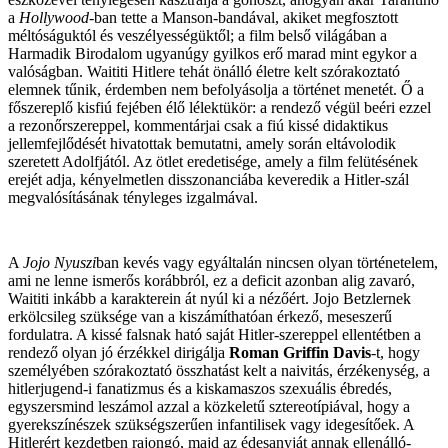
a
Hollywood
-ban tette a Manson-bandával, akiket megfosztott
méltóságuktól és veszélyességüktől; a film belső világában a
Harmadik Birodalom ugyanúgy gyilkos erő marad mint egykor a
valóságban. Waititi Hitlere tehát önálló életre kelt szórakoztató
elemnek tűnik, érdemben nem befolyásolja a történet menetét. Ő a
főszereplő kisfiú fejében élő lélektükör: a rendező végül beéri ezzel
a rezonőrszereppel, kommentárjai csak a fiú kissé didaktikus
jellemfejlődését hivatottak bemutatni, amely során eltávolodik
szeretett Adolfjától. Az ötlet eredetisége, amely a film felütésének
erejét adja, kényelmetlen disszonanciába keveredik a Hitler-szál
megvalósításának tényleges izgalmával.
A
Jojo Nyuszi
ban kevés vagy egyáltalán nincsen olyan történetelem,
ami ne lenne ismerős korábbról, ez a deficit azonban alig zavaró,
Waititi inkább a karakterein át nyúl ki a nézőért. Jojo Betzlernek
erkölcsileg szüksége van a kiszámíthatóan érkező, meseszerű
fordulatra. A kissé falsnak ható saját Hitler-szereppel ellentétben a
rendező olyan jó érzékkel dirigálja
Roman Griffin Davis
-t, hogy
személyében szórakoztató összhatást kelt a naivitás, érzékenység, a
hitlerjugend-i fanatizmus és a kiskamaszos szexuális ébredés,
egyszersmind leszámol azzal a közkeletű sztereotípiával, hogy a
gyerekszínészek szükségszerűen infantilisek vagy idegesítőek. A
Hitlerért kezdetben rajongó, majd az édesanyját annak ellenálló-