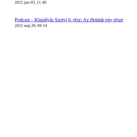
2021 jún 05, 11:40
Podcast – Kispályás Szotyi 6. rész: Az életünk egy része
2021 máj 28, 09:14