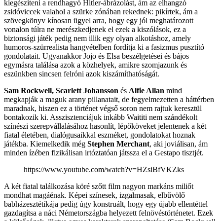
kiegészíteni a rendhagyó Hitler-ábrázolást, ám az elhangzó
zsidóviccek valahol a szürke zónában rekednek: pikírtek, ám a
szövegkönyv kínosan ügyel arra, hogy egy jól meghatározott
vonalon túlra ne merészkedjenek el ezek a kiszólások, ez a
biztonsági játék pedig nem illik egy olyan alkotáshoz, amely
humoros-szürrealista hangvételben fordítja ki a fasizmus pusztító
gondolatait. Ugyanakkor Jojo és Elsa beszélgetései és bájos
egymásra találása azok a közhelyek, amikre szomjazunk és
eszünkben sincsen felróni azok kiszámíthatóságát.
Sam Rockwell, Scarlett Johansson
és
Alfie Allan
mind
megkapják a maguk arany pillanatait, de fegyelmezetten a háttérben
maradnak, hiszen ez a történet végső soron nem rajtuk keresztül
bontakozik ki. Asszisztenciájuk inkább Waititi nem szándékolt
színészi szerepvállalásához hasonlít, lépőköveket jelentenek a két
fiatal életében, dialógusaikkal eszméket, gondolatokat hoznak
játékba. Kiemelkedik még
Stephen Merchant
, aki joviálisan, ám
minden ízében fizikálisan irtóztatóan játssza el a Gestapo tisztjét.
https://www.youtube.com/watch?v=HZsiBfVKZks
A két fiatal találkozása köré szőtt film nagyon markáns miliőt
mondhat magáénak. Képei színesek, izgalmasak, elbűvölő
babházesztétikája pedig úgy konstruált, hogy egy újabb ellentéttel
gazdagítsa a náci Németországba helyezett felnövéstörténetet. Ezek