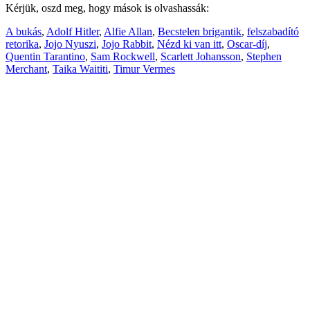
Kérjük, oszd meg, hogy mások is olvashassák:
A bukás
,
Adolf Hitler
,
Alfie Allan
,
Becstelen brigantik
,
felszabadító
retorika
,
Jojo Nyuszi
,
Jojo Rabbit
,
Nézd ki van itt
,
Oscar-díj
,
Quentin Tarantino
,
Sam Rockwell
,
Scarlett Johansson
,
Stephen
Merchant
,
Taika Waititi
,
Timur Vermes