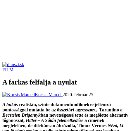
FILM
dunszt.sk
kultmag
A farkas felfalja a nyulat
Kocsis Marcell
2020. február 25.
A bukás
realistán, szinte dokumentumfilmekre jellemző
pontossággal mutatta be az összetört agresszort, Tarantino a
Becstelen Brigantyk
ban nevetségessé tette és megölette alternatív
főgonoszát,
Hitler – A Sátán felemelkedése
a címének
megfelelően, de dilettánsan ábrázolta, Timur Vermes
Nézd, ki
van itt
című regénye pedig szinte szimpatikussá varázsolta a