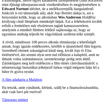
a külsőségek, illetve egyes karakterek szerepeltetése (Sam Rockwell
mint ifjúsági táborparancsnok viselkedésében és megjelenésében is
Edward Nortont
idézhet, de a mellékszereplők hangulatfestő
funkciói is ezt támasztják alá), akár Jojo Betzler alakja is, azt a
benyomást keltik, hogy az alkotásban
Wes Anderson
Holdfény
királyság
című filmjének mimikrijét látjuk. Ezt a feltételezést tovább
erősíti a fentiekben már részletesen taglalt kamaszszerelem,
amelynek a mindkét filmben feltűnő sajátossága az, hogy az
egymásra utaltság teljesíti be vágyódásuk szellemi-lelki szintjét.
A rövid, mindössze 108 perces alkotás elmulasztja a lehetőségét
annak, hogy igazán emlékezetes, később is újranézhető film legyen.
Szerethető elemek sokaságával kínál meg, kivált Jojo és Elsa
történetével, ám semmi olyat nem tud előhúzni a kalapból, amit ne
láttunk volna számtalanszor, szemtelensége pedig nem átütő.
Zárásképpen meg kell emlékezni a film elmés címválasztásáról: a
németországi fasisztákat jelképező farkas végül mégsem falja fel a
bátor és gyáva nyulat.
A film adatlapja a Mafabon
Ha tetszik, amit csinálunk, kérünk, szállj be a finanszírozásunkba,
akár csak havi pár euróval!
Támogass minket