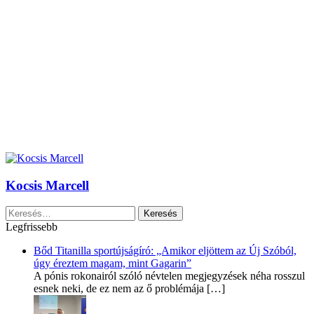
Kocsis Marcell
Keresés:
Legfrissebb
Bőd Titanilla sportújságíró: „Amikor eljöttem az Új Szóból,
úgy éreztem magam, mint Gagarin”
A pónis rokonairól szóló névtelen megjegyzések néha rosszul
esnek neki, de ez nem az ő problémája
[…]