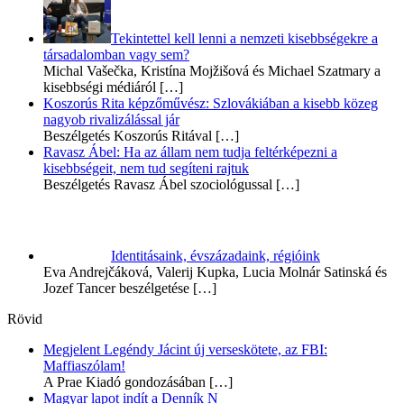
Tekintettel kell lenni a nemzeti kisebbségekre a
társadalomban vagy sem?
Michal Vašečka, Kristína Mojžišová és Michael Szatmary a
kisebbségi médiáról
[…]
Koszorús Rita képzőművész: Szlovákiában a kisebb közeg
nagyob rivalizálással jár
Beszélgetés Koszorús Ritával
[…]
Ravasz Ábel: Ha az állam nem tudja feltérképezni a
kisebbségeit, nem tud segíteni rajtuk
Beszélgetés Ravasz Ábel szociológussal
[…]
Identitásaink, évszázadaink, régióink
Eva Andrejčáková, Valerij Kupka, Lucia Molnár Satinská és
Jozef Tancer beszélgetése
[…]
Rövid
Megjelent Legéndy Jácint új verseskötete, az FBI:
Maffiaszólam!
A Prae Kiadó gondozásában
[…]
Magyar lapot indít a Denník N