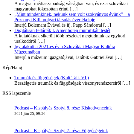
A magyar médiaszabadság válságban van, és ez a szlovákiai
magyarokat fokozottan érinti
[…]
„Mint mindenkinek, nekünk sem volt szokványos évünk” – a
Pozsonyi Kifli polgári társulás évértékelője
Interjú Bolemant Évával és ifj. Papp Sándorral
[…]
Digitálisan feltárták I. Amenhotep mumifikált testét
A kutatóknak sikerült több részletet megtudniuk az egykori
uralkodóról
[…]
Így alakult a 2021-es év a Szlovákiai Magyar Kultúra
Múzeumában
Interjú a múzeum igazgatójával, Jarábik Gabriellával
[…]
Kép/Hang
Traumák és függőségek (Kult Talk VI.)
Beszélgetés traumák és függőségek viszonyrendszereiről
[…]
RSS lapszemle
Podcast – Kispályás Szotyi 8. rész: Kiskedvenceink
2021 jún 25, 09:56
Podcast – Kispályás Szotyi 7. rész: Függőségeink