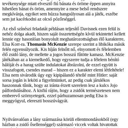
tevékenysége miatt elvesztő fiú bánata és öröme éppen annyira
hihetően bánat és öröm, amennyire a mese belső rendszere
megkívánja, egyiket sem húzza hangsúlyosan alá a játék, eszébe
sem jut kacérkodni az olcsó pózőrséggel.
Az első színészi feladatát példásan teljesítő Davisnek ezen felül is
nehéz dolga akadt, hiszen saját összetettségén kívül tekintettel kellett
lennie egy hasonlóan bonyolult meghatározottságban élő karakterre,
Elsa Korr-ra.
Thomasin McKenzie
szerepe szerint a libikóka másik
felén egyensúlyozik. Kis híján felnőtt nő, elnyomott és félelemben
élő zsidó lány, de mellette a jogos bosszú fűtötte kamasz. McKenzie
játékában az a kiemelkedő, hogy egyszerre tudja a félelem bénító
hálóját és a harag szülte indulatokat ábrázolni, de ezzel együtt is
visszafogott, csendes marad – hiszen ez a karakter elemi létfeltétele!
Elsa nem sivárodik úgy egy kipipálandó tétellé mint Hitler: saját
sorsa jogán is leköti a figyelmünket, az pedig csak járulékos
haszonnak tűnik, hogy az iránta érzett szerelem lesz a kulcs Jojo
pálfordulásához. A kisfiú rájön, hogy a zsidók természetesen nem
emberevő szörnyetegek, ezzel párhuzamosan pedig Elsa is
meggyógyul, elereszti bosszúvágyát.
Nyilvánvalóan a lány származása körüli ellentmondásokból (egy
házban a zsidó ősellenséggel) származó viccek voltak hivatottak