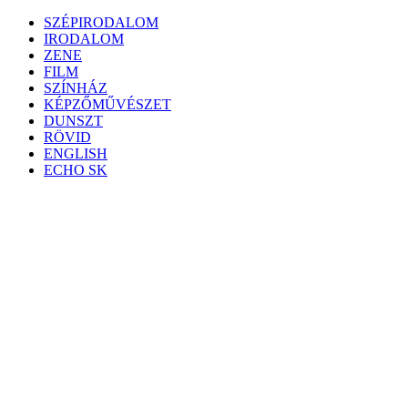
Skip
SZÉPIRODALOM
to
IRODALOM
content
ZENE
FILM
SZÍNHÁZ
KÉPZŐMŰVÉSZET
DUNSZT
RÖVID
ENGLISH
ECHO SK