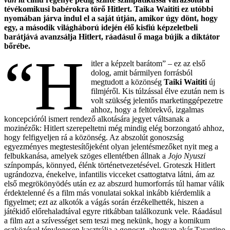
tévékomikusi babérokra törő Hitlert. Taika Waititi ez utóbbi
nyomában járva indul el a saját útján, amikor úgy dönt, hogy
egy, a második világháború idején élő kisfiú képzeletbeli
barátjává avanzsálja Hitlert, ráadásul ő maga bújik a diktátor
bőrébe.
“H
itler a képzelt barátom” – ez az első
dolog, amit bármilyen forrásból
megtudott a közönség
Taiki Waititi
új
filmjéről. Kis túlzással élve ezután nem is
volt szükség jelentős marketinggépezetre
ahhoz, hogy a feltörekvő, izgalmas
koncepcióról ismert rendező alkotására jegyet váltsanak a
mozinézők: Hitlert szerepeltetni még mindig elég borzongató ahhoz,
hogy felfigyeljen rá a közönség. Az abszolút gonoszság
egyezményes megtestesítőjeként olyan jelentésmezőket nyit meg a
felbukkanása, amelyek szöges ellentétben állnak a
Jojo Nyuszi
színpompás, könnyed, élénk történetvezetésével. Groteszk Hitlert
ugrándozva, énekelve, infantilis vicceket csattogtatva látni, ám az
első megrökönyödés után ez az abszurd humorforrás túl hamar válik
érdektelenné és a film más vonulatai sokkal inkább kiérdemlik a
figyelmet; ezt az alkotók a vágás során érzékelhették, hiszen a
játékidő előrehaladtával egyre ritkábban találkozunk vele. Ráadásul
a film azt a szívességet sem teszi meg nekünk, hogy a komikum
eszközével ténylegesen kasztrálja a gonoszt, ahogyan akár Tarantino