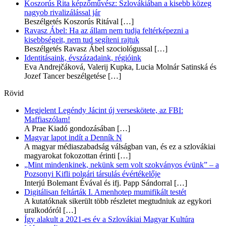
Koszorús Rita képzőművész: Szlovákiában a kisebb közeg
nagyob rivalizálással jár
Beszélgetés Koszorús Ritával
[…]
Ravasz Ábel: Ha az állam nem tudja feltérképezni a
kisebbségeit, nem tud segíteni rajtuk
Beszélgetés Ravasz Ábel szociológussal
[…]
Identitásaink, évszázadaink, régióink
Eva Andrejčáková, Valerij Kupka, Lucia Molnár Satinská és
Jozef Tancer beszélgetése
[…]
Rövid
Megjelent Legéndy Jácint új verseskötete, az FBI:
Maffiaszólam!
A Prae Kiadó gondozásában
[…]
Magyar lapot indít a Denník N
A magyar médiaszabadság válságban van, és ez a szlovákiai
magyarokat fokozottan érinti
[…]
„Mint mindenkinek, nekünk sem volt szokványos évünk” – a
Pozsonyi Kifli polgári társulás évértékelője
Interjú Bolemant Évával és ifj. Papp Sándorral
[…]
Digitálisan feltárták I. Amenhotep mumifikált testét
A kutatóknak sikerült több részletet megtudniuk az egykori
uralkodóról
[…]
Így alakult a 2021-es év a Szlovákiai Magyar Kultúra