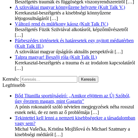
Beszélgetés traumák és függőségek viszonyrendszereiről
[…]
A szlovákiai magyar könnyűzene helyzete (Kult Talk V.)
Kerekasztal-beszélgetés a kisebbségi könnyűzene
létjogosultságáról
[…]
Változó rend és múlékony káosz (Kult Talk IV.)
Beszélgetés Füzik Szilviával alkotásról, képzőművészetről
[…]
Párbeszédes történetek és határesetek egy nyitott médiatérben
(Kult Talk III.)
A szlovákiai magyar újságírás aktuális perspektívái
[…]
Talpra magyar! Beszélj róla (Kult Talk II.)
Kerekasztal-beszélgetés a trauma és az irodalom kapcsolatáról
[…]
Keresés:
Legfrissebb
Bőd Titanilla sportújságíró: „Amikor eljöttem az Új Szóból,
úgy éreztem magam, mint Gagarin”
A pónis rokonairól szóló névtelen megjegyzések néha rosszul
esnek neki, de ez nem az ő problémája
[…]
Tekintettel kell lenni a nemzeti kisebbségekre a társadalomban
vagy sem?
Michal Vašečka, Kristína Mojžišová és Michael Szatmary a
kisebbségi médiáról
[…]