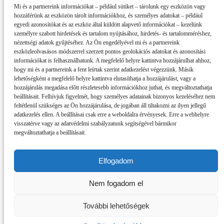
Mi és a partnereink információkat – például sütiket – tárolunk egy eszközön vagy
hozzáférünk az eszközön tárolt információkhoz, és személyes adatokat – például
egyedi azonosítókat és az eszköz által küldött alapvető információkat – kezelünk
személyre szabott hirdetések és tartalom nyújtásához, hirdetés- és tartalomméréshez,
nézettségi adatok gyűjtéséhez. Az Ön engedélyével mi és a partnereink
eszközleolvasásos módszerrel szerzett pontos geolokációs adatokat és azonosítási
információkat is felhasználhatunk. A megfelelő helyre kattintva hozzájárulhat ahhoz,
hogy mi és a partnereink a fent leírtak szerint adatkezelést végezzünk. Másik
lehetőségként a megfelelő helyre kattintva elutasíthatja a hozzájárulást, vagy a
hozzájárulás megadása előtt részletesebb információkhoz juthat, és megváltoztathatja
beállításait. Felhívjuk figyelmét, hogy személyes adatainak bizonyos kezeléséhez nem
feltétlenül szükséges az Ön hozzájárulása, de jogában áll tiltakozni az ilyen jellegű
adatkezelés ellen. A beállításai csak erre a weboldalra érvényesek. Erre a webhelyre
visszatérve vagy az adatvédelmi szabályzatunk segítségével bármikor
megváltoztathatja a beállításait.
Elfogadom
Impresszum
Nem fogadom el
Partnereink
Szerzői jogok, adatvédelem
RSS
További lehetőségek
Copyright © 2019 dunszt.sk - All rights reserved - ISSN: 2585-8432