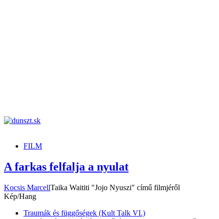
dunszt.sk
kultmag
FILM
A farkas felfalja a nyulat
Kocsis Marcell
Taika Waititi "Jojo Nyuszi" című filmjéről
Kép/Hang
Traumák és függőségek (Kult Talk VI.)