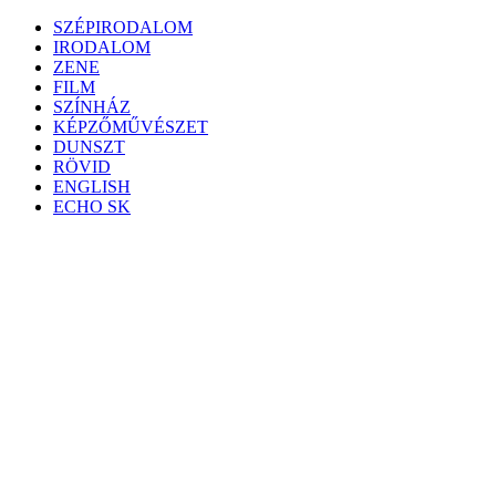
Skip
SZÉPIRODALOM
to
IRODALOM
content
ZENE
FILM
SZÍNHÁZ
KÉPZŐMŰVÉSZET
DUNSZT
RÖVID
ENGLISH
ECHO SK