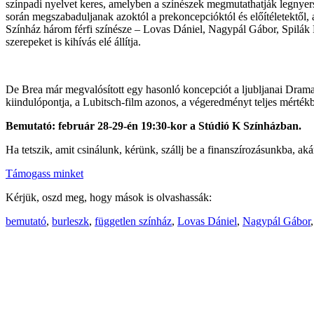
színpadi nyelvet keres, amelyben a színészek megmutathatják legnyerseb
során megszabaduljanak azoktól a prekoncepcióktól és előítéletektől, 
Színház három férfi színésze – Lovas Dániel, Nagypál Gábor, Spilák La
szerepeket is kihívás elé állítja.
De Brea már megvalósított egy hasonló koncepciót a ljubljanai Drama t
kiindulópontja, a Lubitsch-film azonos, a végeredményt teljes mértékb
Bemutató: február 28-29-én 19:30-kor a Stúdió K Színházban.
Ha tetszik, amit csinálunk, kérünk, szállj be a finanszírozásunkba, aká
Támogass minket
Kérjük, oszd meg, hogy mások is olvashassák:
bemutató
,
burleszk
,
független színház
,
Lovas Dániel
,
Nagypál Gábor