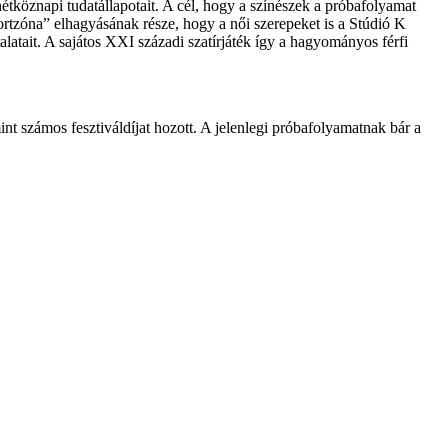
hétköznapi tudatállapotait. A cél, hogy a színészek a próbafolyamat
fortzóna” elhagyásának része, hogy a női szerepeket is a Stúdió K
latait. A sajátos XXI századi szatírjáték így a hagyományos férfi
nt számos fesztiváldíjat hozott. A jelenlegi próbafolyamatnak bár a