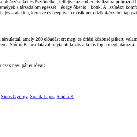
b érzéseiket és ösztöneiket, felfejtve az ember civilizáltra polírozott 
amelyek a társadalom egészét – és így őket is – kötik. A „színészi kom
jos – alakítja, keresve és beépítve a másik nem fizikai-érzelmi tapaszta
ársulattal, amely 260 előadást ért meg, és óriási közönségsikert, valami
en a Stúdió K társulatával folytatott közös alkotás fogja meghatározni.
r csak havi pár euróval!
,
Sipos György
,
Spilák Lajos
,
Stúdió K