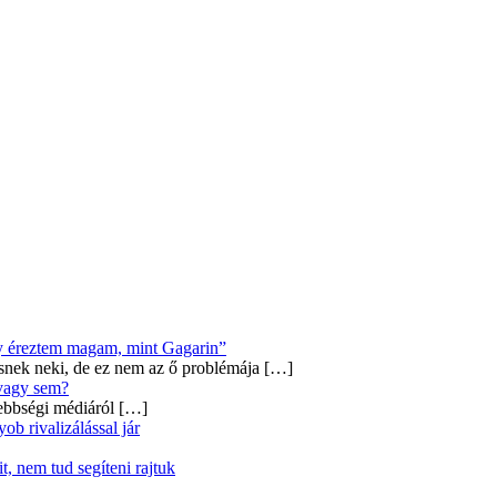
úgy éreztem magam, mint Gagarin”
snek neki, de ez nem az ő problémája
[…]
 vagy sem?
ebbségi médiáról
[…]
b rivalizálással jár
, nem tud segíteni rajtuk