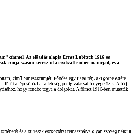
tam” címmel. Az előadás alapja Ernst Lubitsch 1916-os
k színjátszáson keresztül a civilizált ember manírjait, és a
am) című burleszkfilmjét. Főhőse egy fiatal férj, aki görbe estére
a férfit a lépcsőházba, a feleség pedig válással fenyegetőzik. A férj
nyósához, hogy rendbe tegye a dolgokat. A filmet 1916-ban mutatták
örténetét és a burleszk eszköztárát felhasználva olyan szöveg nélküli