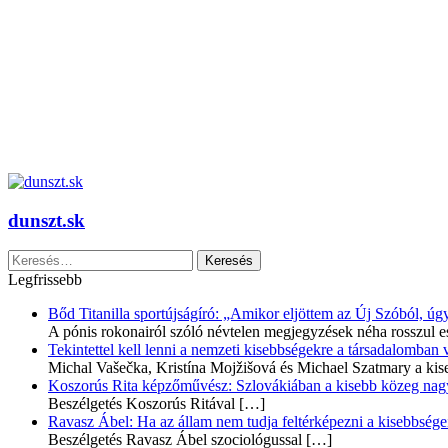
dunszt.sk
Keresés:
Legfrissebb
Bőd Titanilla sportújságíró: „Amikor eljöttem az Új Szóból, 
A pónis rokonairól szóló névtelen megjegyzések néha rosszul e
Tekintettel kell lenni a nemzeti kisebbségekre a társadalomban
Michal Vašečka, Kristína Mojžišová és Michael Szatmary a kis
Koszorús Rita képzőművész: Szlovákiában a kisebb közeg nagyo
Beszélgetés Koszorús Ritával
[…]
Ravasz Ábel: Ha az állam nem tudja feltérképezni a kisebbségeit
Beszélgetés Ravasz Ábel szociológussal
[…]