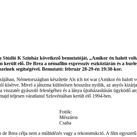
 a Stúdió K Színház következő bemutatóját, „Amikor én halott vol
 került elő. De Brea a némafilm expresszív eszköztárán és a burlesz
szeinek segítségével. Bemutató: február 28-29-én 19:30-kor.
ában, Németországban készítette Als ich tot war (Amikor én halott volt
ól kísérve. Mivel a játszma különösen hosszúra nyúlik, az anyós kizárja 
a visszatér gyászoló feleségéhez és a lánya újraházasításán ügyködő a
ajd teljesen váratlanul Szlovéniában került elő 1994-ben.
Fotók:
Mészáros
Csaba
 de Brea célja nem a múltidézés vagy a rekonstrukció. A film egyszerű t