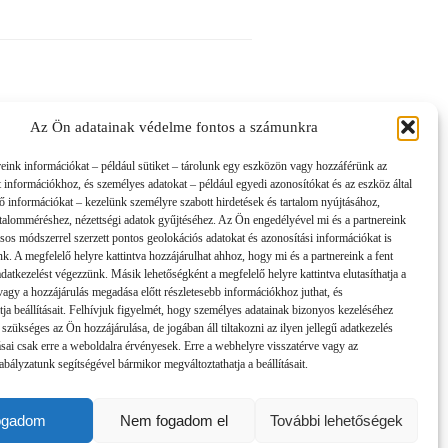
Az Ön adatainak védelme fontos a számunkra
reink információkat – például sütiket – tárolunk egy eszközön vagy hozzáférünk az
t információkhoz, és személyes adatokat – például egyedi azonosítókat és az eszköz által
tő információkat – kezelünk személyre szabott hirdetések és tartalom nyújtásához,
artalomméréshez, nézettségi adatok gyűjtéséhez. Az Ön engedélyével mi és a partnereink
sos módszerrel szerzett pontos geolokációs adatokat és azonosítási információkat is
nk. A megfelelő helyre kattintva hozzájárulhat ahhoz, hogy mi és a partnereink a fent
 adatkezelést végezzünk. Másik lehetőségként a megfelelő helyre kattintva elutasíthatja a
 vagy a hozzájárulás megadása előtt részletesebb információkhoz juthat, és
tja beállításait. Felhívjuk figyelmét, hogy személyes adatainak bizonyos kezeléséhez
 szükséges az Ön hozzájárulása, de jogában áll tiltakozni az ilyen jellegű adatkezelés
tásai csak erre a weboldalra érvényesek. Erre a webhelyre visszatérve vagy az
bályzatunk segítségével bármikor megváltoztathatja a beállításait.
ogadom
Nem fogadom el
További lehetőségek