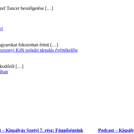
zef Tancer beszélgetése
[…]
m!
gyarokat fokozottan érinti
[…]
onyi Kifli polgári társulás évértékelője
alkodóról
[…]
ában
 – Kispályás Szotyi 7. rész: Függőségeink
Podcast – Kispályá