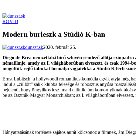
RÖVID
dunszt.sk
kultmag
Modern burleszk a Stúdió K-ban
dunszt.sk
2020. február 25.
Diego de Brea nemzetközi hírű szlovén rendező állítja színpadra
némafilmje, amely az I. világháborúban elveszett, és csak 1994-ben
mögöttük rejlő tabukat formálja vígjátékká a Stúdió K férfi színé
Ernst Lubitsch, a hollywoodi romantikus komédia egyik atyja még hazáj
indul a „züllött” sakk-klubba felesége és robosztus anyósa rosszallását
bejelenti, hogy öngyilkos lesz, majd eltűnik, ám komornyiknak álcázv
be az Osztrák-Magyar Monarchiában; az I. világháborúban elveszett, m
Hányattatásának története sajátos aurát kölcsönöz a filmnek, ám Diego