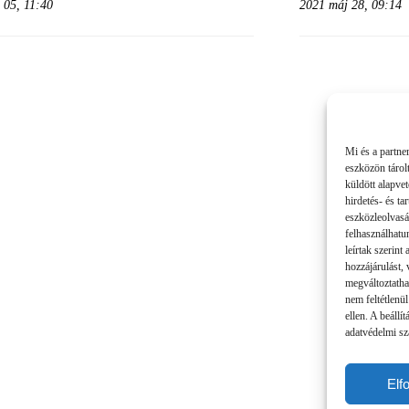
 05, 11:40
2021 máj 28, 09:14
Mi és a partne
eszközön tárol
küldött alapve
hirdetés- és t
eszközleolvasá
felhasználhatu
leírtak szerint
hozzájárulást,
megváltoztatha
nem feltétlenül
ellen. A beállí
adatvédelmi sza
Elf