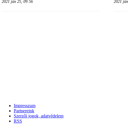
2021 jún 25, 09:56
2021 jún
Impresszum
Partnereink
Szerzői jogok, adatvédelem
RSS