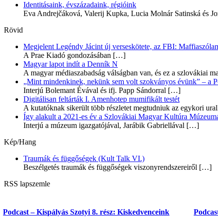
Identitásaink, évszázadaink, régióink
Eva Andrejčáková, Valerij Kupka, Lucia Molnár Satinská és Jo
Rövid
Megjelent Legéndy Jácint új verseskötete, az FBI: Maffiaszóla
A Prae Kiadó gondozásában
[…]
Magyar lapot indít a Denník N
A magyar médiaszabadság válságban van, és ez a szlovákiai ma
„Mint mindenkinek, nekünk sem volt szokványos évünk” – a Pozs
Interjú Bolemant Évával és ifj. Papp Sándorral
[…]
Digitálisan feltárták I. Amenhotep mumifikált testét
A kutatóknak sikerült több részletet megtudniuk az egykori ur
Így alakult a 2021-es év a Szlovákiai Magyar Kultúra Múzeum
Interjú a múzeum igazgatójával, Jarábik Gabriellával
[…]
Kép/Hang
Traumák és függőségek (Kult Talk VI.)
Beszélgetés traumák és függőségek viszonyrendszereiről
[…]
RSS lapszemle
Podcast – Kispályás Szotyi 8. rész: Kiskedvenceink
Podcast