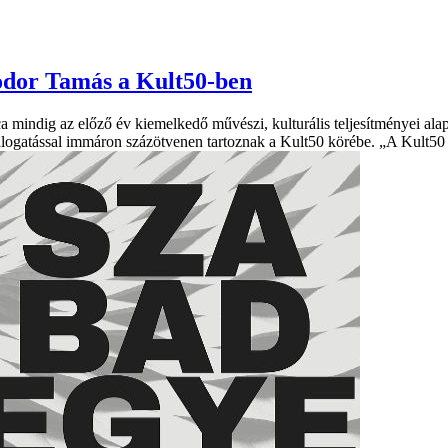
Fodor Tamás a Kult50-ben
a mindig az előző év kiemelkedő művészi, kulturális teljesítményei alapj
 válogatással immáron százötvenen tartoznak a Kult50 körébe. „A Kult50