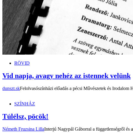
RÖVID
Vid napja, avagy nehéz az istennek velünk
dunszt.sk
Felolvasószínházi előadás a pécsi Művészetek és Irodalom
SZÍNHÁZ
Túlélsz, pöcök!
Németh Fruzsina Lilla
Interjú Nagypál Gáborral a függetlenségről és 