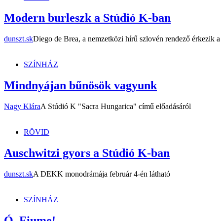
Modern burleszk a Stúdió K-ban
dunszt.sk
Diego de Brea, a nemzetközi hírű szlovén rendező érkezik a 
SZÍNHÁZ
Mindnyájan bűnösök vagyunk
Nagy Klára
A Stúdió K "Sacra Hungarica" című előadásáról
RÖVID
Auschwitzi gyors a Stúdió K-ban
dunszt.sk
A DEKK monodrámája február 4-én látható
SZÍNHÁZ
Ó, Fiume!