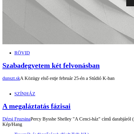
RÖVID
Szabadegyetem két felvonásban
dunszt.sk
A Közügy első estje február 25-én a Stúdió K-ban
SZÍNHÁZ
A megaláztatás fázisai
Dézsi Fruzsina
Percy Bysshe Shelley "A Cenci-ház" című darabjáról (r
Kép/Hang