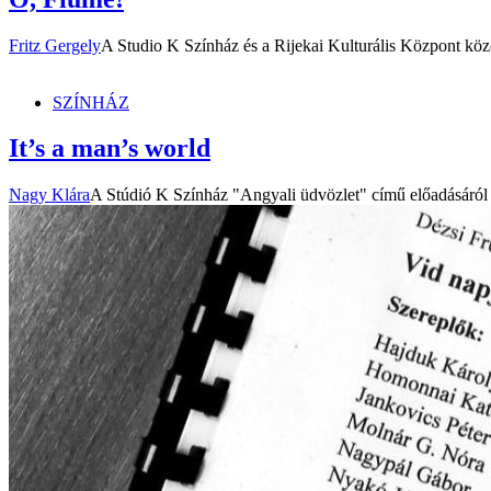
Fritz Gergely
A Studio K Színház és a Rijekai Kulturális Központ köz
SZÍNHÁZ
It’s a man’s world
Nagy Klára
A Stúdió K Színház "Angyali üdvözlet" című előadásáról