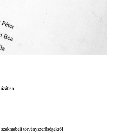
 Házában
a szakmabeli törvényszerűségekről