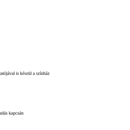
tójával is készül a színház
őadás kapcsán