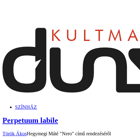
dunszt.sk
kultmag
SZÍNHÁZ
Perpetuum labile
Török Ákos
Hegymegi Máté "Nero" című rendezéséről