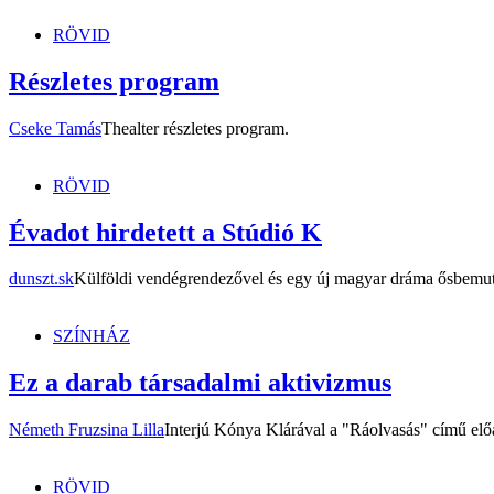
RÖVID
Részletes program
Cseke Tamás
Thealter részletes program.
RÖVID
Évadot hirdetett a Stúdió K
dunszt.sk
Külföldi vendégrendezővel és egy új magyar dráma ősbemuta
SZÍNHÁZ
Ez a darab társadalmi aktivizmus
Németh Fruzsina Lilla
Interjú Kónya Klárával a "Ráolvasás" című el
RÖVID