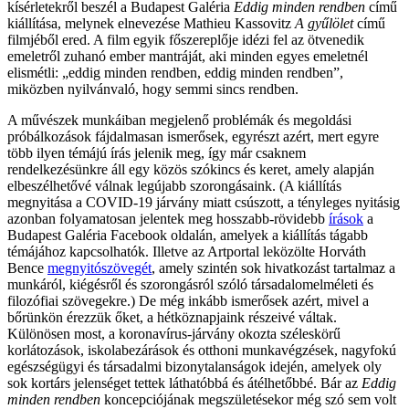
kísérletekről beszél a Budapest Galéria
Eddig minden rendben
című
kiállítása, melynek elnevezése Mathieu Kassovitz
A gyűlölet
című
filmjéből ered. A film egyik főszereplője idézi fel az ötvenedik
emeletről zuhanó ember mantráját, aki minden egyes emeletnél
elismétli: „eddig minden rendben, eddig minden rendben”,
miközben nyilvánvaló, hogy semmi sincs rendben.
A művészek munkáiban megjelenő problémák és megoldási
próbálkozások fájdalmasan ismerősek, egyrészt azért, mert egyre
több ilyen témájú írás jelenik meg, így már csaknem
rendelkezésünkre áll egy közös szókincs és keret, amely alapján
elbeszélhetővé válnak legújabb szorongásaink. (A kiállítás
megnyitása a COVID-19 járvány miatt csúszott, a tényleges nyitásig
azonban folyamatosan jelentek meg hosszabb-rövidebb
írások
a
Budapest Galéria Facebook oldalán, amelyek a kiállítás tágabb
témájához kapcsolhatók. Illetve az Artportal leközölte Horváth
Bence
megnyitószövegét
, amely szintén sok hivatkozást tartalmaz a
munkáról, kiégésről és szorongásról szóló társadalomelméleti és
filozófiai szövegekre.) De még inkább ismerősek azért, mivel a
bőrünkön érezzük őket, a hétköznapjaink részeivé váltak.
Különösen most, a koronavírus-járvány okozta széleskörű
korlátozások, iskolabezárások és otthoni munkavégzések, nagyfokú
egészségügyi és társadalmi bizonytalanságok idején, amelyek oly
sok kortárs jelenséget tettek láthatóbbá és átélhetőbbé. Bár az
Eddig
minden rendben
koncepciójának megszületésekor még szó sem volt