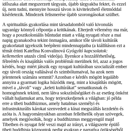
időszaka alatt megszerzett tárgyain, újabb tárgyakba fektet, és ezzel
új, nem tudni, mennyire hosszú távon is kivitelezhető életmóddal
kísérletezik. Mindezek felismerése újabb szorongásokat szülhet.
A spiritualitás gyakorlása mint társadalomból való kivonulás
ugyanígy könnyű célpontja a kritikának. Elterjedt vélemény ma már,
hogy a posztkoloniális bűntudat miatt a világ nyugati része a mai
napig gyanakodva tekint önmagára, amikor tőle távoli kultúrák
gyakorlatait igyekszik beépíteni mindennapjaiba (a kiállításon ezt a
témát érinti Kateřina Konvalinová
Gyógyító kapcsolatok:
kellemetlen utazás
című videója). Ilyenkor a hozzáférhetőség,
félreértés és kisajátítás valós problémái merülnek fel, azaz a jogos
kérdés, hogy miért játszik egy nyugati kultúrában szocializált ember
egy távoli ország vallásával és szimbólumaival, ha azok nem
jelentenek számára semmit? Azonban e kérdés mögött legalább
annyira a gyarmati logika húzódik meg, mint a kisajátítás mögött,
mivel a „távoli” vagy „keleti kultúrákat” sematikusnak és
homogénnek tekinti, nem látva sokszínűségüket és az esetleg önként
vállalt hajlamukat arra, hogy terjeszkedjenek a világban: jó példa
erre a tibeti buddhizmus, amely hatalmas személyi és
infrastrukturális károkat szenvedett a kínai megszállás kezdetén és
azóta is. A hagyományukban azonban fellelhetők olyan szövegek,
amelyek megjósolták, hogy a buddhizmus meggyengül majd
Tibetben és nyugat felé veszi majd az irányt, a világszerte épülő
tibeti buddhista központok pedig gyakran e narratíva örökségéből