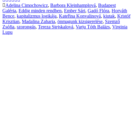
Adelina Cimochowicz
,
Barbora Kleinhamplová
,
Budapest
Galéria
,
Eddig minden rendben
,
Ember Sári
,
Gadó Flóra
,
Horváth
Bence
,
kapitalizmus logikája
,
Kateřina Konvalinová
,
kiutak
,
Kristóf
Krisztian
,
Madalina Zaharia
,
önmagunk kizsigerelése
,
Szemző
Zsófia
,
szorongás
,
Tereza Stejskalová
,
Varju Tóth Balázs
,
Virginia
Lupu