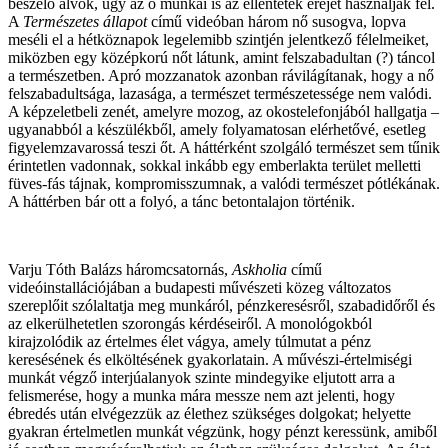
beszélő alvók, úgy az ő munkái is az ellentétek erejét használják fel.
A
Természetes állapot
című videóban három nő susogva, lopva
meséli el a hétköznapok legelemibb szintjén jelentkező félelmeiket,
miközben egy középkorú nőt látunk, amint felszabadultan (?) táncol
a természetben. Apró mozzanatok azonban rávilágítanak, hogy a nő
felszabadultsága, lazasága, a természet természetessége nem valódi.
A képzeletbeli zenét, amelyre mozog, az okostelefonjából hallgatja –
ugyanabból a készülékből, amely folyamatosan elérhetővé, esetleg
figyelemzavarossá teszi őt. A háttérként szolgáló természet sem tűnik
érintetlen vadonnak, sokkal inkább egy emberlakta terület melletti
füves-fás tájnak, kompromisszumnak, a valódi természet pótlékának.
A háttérben bár ott a folyó, a tánc betontalajon történik.
Varju Tóth Balázs háromcsatornás,
Askholia
című
videóinstallációjában a budapesti művészeti közeg változatos
szereplőit szólaltatja meg munkáról, pénzkeresésről, szabadidőről és
az elkerülhetetlen szorongás kérdéseiről. A monológokból
kirajzolódik az értelmes élet vágya, amely túlmutat a pénz
keresésének és elköltésének gyakorlatain. A művészi-értelmiségi
munkát végző interjúalanyok szinte mindegyike eljutott arra a
felismerése, hogy a munka mára messze nem azt jelenti, hogy
ébredés után elvégezzük az élethez szükséges dolgokat; helyette
gyakran értelmetlen munkát végzünk, hogy pénzt keressünk, amiből