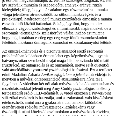
jó esetben megvásárolhatjuk az élethez szükséges dolgokat. Az élet
így szétválik munkára és szabadidőre, amelyek arányai ritkán
kielégítőek; főleg, hogy a társadalom egy része számára a munka
világa jelentősen átrendeződött, az otthoni munkavégzés és a
projektalapú, határozott idejű munkaszerződések elmosták a munka
és szabadidő közötti határokat. Sokáig úgy tűnt, hogy mindez
elhozza a vágyott szabadságot és a humánusabb napirendeket, de a
szorongás jelenségének széleskörűvé válása inkább azt mutatja,
hogy míg korábban esetleg egy cég vagy főnök zsarnokoskodott
felettünk, mostanra önmagunk zsarnokai és kizsákmányolói lettünk.
Az önkizsákmányolás és a bizonytalanságból eredő szorongás
problémáiban különösen érintett lehet egy képzőművész, ugyanis
hatványozottan szembesül a saját maga által beosztandó idő miatti
frusztráció, az önhajszolás és az önmagából, illetve saját ötleteiből
való áruelőállítás nyomasztó pszichológiai hatásaival. Ezt a területet
érinti Madalina Zaharia
Amikor elfoglalom a jelent
című videója is,
melyben a művészi önreprezentáció abszurditásaira hívja fel a
figyelmet. A videóban két női alak művészinek ható kontextusban és
mozdulatsorokkal jeleníti meg Amy Cuddy pszichológus hatékony
testbeszédről szóló TED-előadását. A videó eközben a PowerPoint
stilisztikai eszközeit is használja, ami a szakmának való kiszólásként
értelmezhető, amint arra a gyakorlatra utal, amikor különböző
eseményeken (például művésztelepek lezárásaként) vagy
ösztöndíjak utáni kötelező beszámolókon a művészeknek röviden,