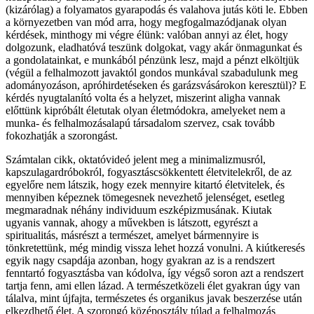
(kizárólag) a folyamatos gyarapodás és valahova jutás köti le. Ebben
a környezetben van mód arra, hogy megfogalmazódjanak olyan
kérdések, minthogy mi végre élünk: valóban annyi az élet, hogy
dolgozunk, eladhatóvá teszünk dolgokat, vagy akár önmagunkat és
a gondolatainkat, e munkából pénzünk lesz, majd a pénzt elköltjük
(végül a felhalmozott javaktól gondos munkával szabadulunk meg
adományozáson, apróhirdetéseken és garázsvásárokon keresztül)? E
kérdés nyugtalanító volta és a helyzet, miszerint aligha vannak
előttünk kipróbált életutak olyan életmódokra, amelyeket nem a
munka- és felhalmozásalapú társadalom szervez, csak tovább
fokozhatják a szorongást.
Számtalan cikk, oktatóvideó jelent meg a minimalizmusról,
kapszulagardróbokról, fogyasztáscsökkentett életvitelekről, de az
egyelőre nem látszik, hogy ezek mennyire kitartó életvitelek, és
mennyiben képeznek tömegesnek nevezhető jelenséget, esetleg
megmaradnak néhány individuum eszképizmusának. Kiutak
ugyanis vannak, ahogy a művekben is látszott, egyrészt a
spiritualitás, másrészt a természet, amelyet bármennyire is
tönkretettünk, még mindig vissza lehet hozzá vonulni. A kiútkeresés
egyik nagy csapdája azonban, hogy gyakran az is a rendszert
fenntartó fogyasztásba van kódolva, így végső soron azt a rendszert
tartja fenn, ami ellen lázad. A természetközeli élet gyakran úgy van
tálalva, mint újfajta, természetes és organikus javak beszerzése után
elkezdhető élet. A szorongó középosztály túlad a felhalmozás