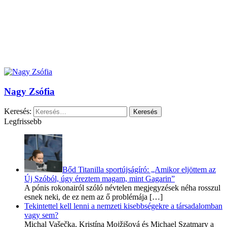
Nagy Zsófia
Keresés:
Legfrissebb
Bőd Titanilla sportújságíró: „Amikor eljöttem az
Új Szóból, úgy éreztem magam, mint Gagarin”
A pónis rokonairól szóló névtelen megjegyzések néha rosszul
esnek neki, de ez nem az ő problémája
[…]
Tekintettel kell lenni a nemzeti kisebbségekre a társadalomban
vagy sem?
Michal Vašečka, Kristína Mojžišová és Michael Szatmary a