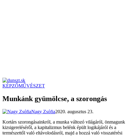
KÉPZŐMŰVÉSZET
dunszt.sk
kultmag
Munkánk gyümölcse, a szorongás
Nagy Zsófia
2020. augusztus 23.
Kortárs szorongásainkról, a munka változó világáról, önmagunk
kizsigereléséről, a kapitalizmus belénk épült logikájáról és a
természettől való eltávolodásról, majd a hozzá való visszatérési