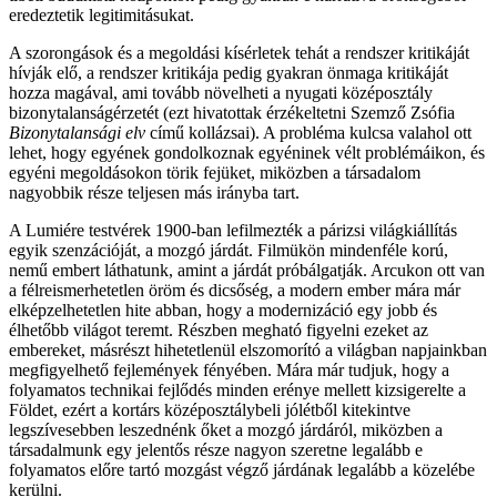
eredeztetik legitimitásukat.
A szorongások és a megoldási kísérletek tehát a rendszer kritikáját
hívják elő, a rendszer kritikája pedig gyakran önmaga kritikáját
hozza magával, ami tovább növelheti a nyugati középosztály
bizonytalanságérzetét (ezt hivatottak érzékeltetni Szemző Zsófia
Bizonytalansági elv
című kollázsai). A probléma kulcsa valahol ott
lehet, hogy egyének gondolkoznak egyéninek vélt problémáikon, és
egyéni megoldásokon törik fejüket, miközben a társadalom
nagyobbik része teljesen más irányba tart.
A Lumiére testvérek 1900-ban lefilmezték a párizsi világkiállítás
egyik szenzációját, a mozgó járdát. Filmükön mindenféle korú,
nemű embert láthatunk, amint a járdát próbálgatják. Arcukon ott van
a félreismerhetetlen öröm és dicsőség, a modern ember mára már
elképzelhetetlen hite abban, hogy a modernizáció egy jobb és
élhetőbb világot teremt. Részben megható figyelni ezeket az
embereket, másrészt hihetetlenül elszomorító a világban napjainkban
megfigyelhető fejlemények fényében. Mára már tudjuk, hogy a
folyamatos technikai fejlődés minden erénye mellett kizsigerelte a
Földet, ezért a kortárs középosztálybeli jólétből kitekintve
legszívesebben leszednénk őket a mozgó járdáról, miközben a
társadalmunk egy jelentős része nagyon szeretne legalább e
folyamatos előre tartó mozgást végző járdának legalább a közelébe
kerülni.