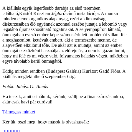
A kiállítás egyik legerősebb darabja az első teremben
található,Kristóf Krisztian
Jégtörő
című installációja. A munka
minden eleme organikus alapanyag, ezért a klímaválság
diskurzusában élő egyénnek azonnal eszébe juttatja a lebomló vagy
legalább újrahasznosítható fogalmakat. A selyempapíron látható,
önmagában evező ember képe számos érintett problémát villant fel:
a meghasonlott, kettévált embert, aki a természetbe menne, de
alapvetően elkülönül tőle. De akár azt is mutatja, amint az ember
önmagát eszközként használja az előrejutás, a nem is igazán tudni,
hogy mi felé és mi végre való, folyamatos haladás végett, miközben
egyre távolabb kerül önmagától.
Eddig minden rendben (Budapest Galéria) Kurátor: Gadó Flóra. A
kiállítás megtekinthető szeptember 6-ig.
Fotók: Juhász G. Tamás
Ha tetszik, amit csinálunk, kérünk, szállj be a finanszírozásunkba,
akár csak havi pár euróval!
Támogass minket
Kérjük, oszd meg, hogy mások is olvashassák: