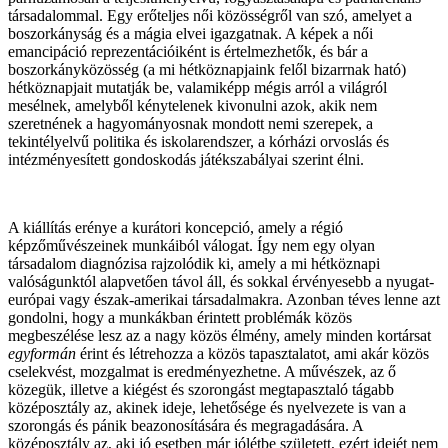
társadalommal. Egy erőteljes női közösségről van szó, amelyet a
boszorkányság és a mágia elvei igazgatnak. A képek a női
emancipáció reprezentációiként is értelmezhetők, és bár a
boszorkányközösség (a mi hétköznapjaink felől bizarrnak ható)
hétköznapjait mutatják be, valamiképp mégis arról a világról
mesélnek, amelyből kénytelenek kivonulni azok, akik nem
szeretnének a hagyományosnak mondott nemi szerepek, a
tekintélyelvű politika és iskolarendszer, a kórházi orvoslás és
intézményesített gondoskodás játékszabályai szerint élni.
A kiállítás erénye a kurátori koncepció, amely a régió
képzőművészeinek munkáiból válogat. Így nem egy olyan
társadalom diagnózisa rajzolódik ki, amely a mi hétköznapi
valóságunktól alapvetően távol áll, és sokkal érvényesebb a nyugat-
európai vagy észak-amerikai társadalmakra. Azonban téves lenne azt
gondolni, hogy a munkákban érintett problémák közös
megbeszélése lesz az a nagy közös élmény, amely minden kortársat
egyformán
érint és létrehozza a közös tapasztalatot, ami akár közös
cselekvést, mozgalmat is eredményezhetne. A művészek, az ő
közegük, illetve a kiégést és szorongást megtapasztaló tágabb
középosztály az, akinek ideje, lehetősége és nyelvezete is van a
szorongás és pánik beazonosítására és megragadására. A
középosztály az, aki jó esetben már jólétbe született, ezért idejét nem