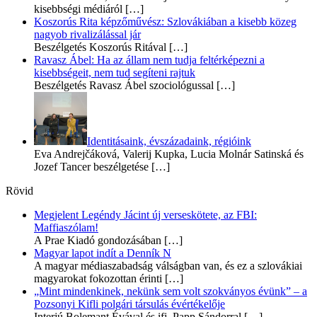
kisebbségi médiáról
[…]
Koszorús Rita képzőművész: Szlovákiában a kisebb közeg
nagyob rivalizálással jár
Beszélgetés Koszorús Ritával
[…]
Ravasz Ábel: Ha az állam nem tudja feltérképezni a
kisebbségeit, nem tud segíteni rajtuk
Beszélgetés Ravasz Ábel szociológussal
[…]
Identitásaink, évszázadaink, régióink
Eva Andrejčáková, Valerij Kupka, Lucia Molnár Satinská és
Jozef Tancer beszélgetése
[…]
Rövid
Megjelent Legéndy Jácint új verseskötete, az FBI:
Maffiaszólam!
A Prae Kiadó gondozásában
[…]
Magyar lapot indít a Denník N
A magyar médiaszabadság válságban van, és ez a szlovákiai
magyarokat fokozottan érinti
[…]
„Mint mindenkinek, nekünk sem volt szokványos évünk” – a
Pozsonyi Kifli polgári társulás évértékelője
Interjú Bolemant Évával és ifj. Papp Sándorral
[…]