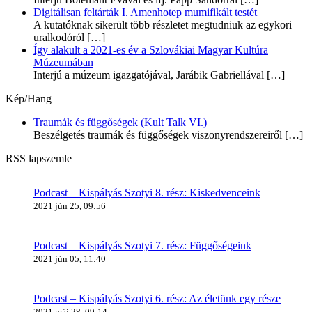
Digitálisan feltárták I. Amenhotep mumifikált testét
A kutatóknak sikerült több részletet megtudniuk az egykori
uralkodóról
[…]
Így alakult a 2021-es év a Szlovákiai Magyar Kultúra
Múzeumában
Interjú a múzeum igazgatójával, Jarábik Gabriellával
[…]
Kép/Hang
Traumák és függőségek (Kult Talk VI.)
Beszélgetés traumák és függőségek viszonyrendszereiről
[…]
RSS lapszemle
Podcast – Kispályás Szotyi 8. rész: Kiskedvenceink
2021 jún 25, 09:56
Podcast – Kispályás Szotyi 7. rész: Függőségeink
2021 jún 05, 11:40
Podcast – Kispályás Szotyi 6. rész: Az életünk egy része
2021 máj 28, 09:14