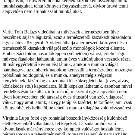
frappánsan, a PowerPoint adta keretek között kell összefoglalniuk
munkásságukat, tehát könnyen fogyaszthatóvá, olykor áruvá tenni
alapvetően nem árunak szánt munkájukat.
Varju Tóth Balázs videóiban a művészek a természetben ülve
beszélnek saját világukról, azaz a természetből kiszakadt társadalom
egy sajátos közegéről. A videót áthatja a természeti környezet és a
természetből kiszakadt világról szóló monológok közötti ellentét.
Ember Sári fotóin hasonlóképpen (vélhetően) városi, értelmiségi-
művész fiatalokat láthatunk, amint éves vízitúrájukon vesznek részt.
Itt már egyértelmű kivonulást látunk, amikor a munka világát
hátrahagyva az emberek napokon keresztül a természetben mozogva
próbálnak boldogulni, és a munka, amelyet mégis végezni
kénytelenek, kizárólag az azonnali létszükségleteikkel (evés, alvás,
közlekedés stb.) kapcsolatos. Idilli képeket láthatunk, azonban mivel
rendelkezésünkre áll az információ, miszerint egy alapvetően nem
ilyen környezetben élő társaság éves rítusáról van szó, világossá
válik, hogy amit látunk, az egy terápiás kísérlet, feltöltődés, ami csak
könnyebbé, elviselhetőbbé teheti a munka világába való visszatérést.
Virginia Lupu fotói egy romániai boszorkányközösség különböző
élethelyzeteiből villantanak fel képeket. Társadalomból való
kivonulásuk már tényleges: egy komplett valóságot hoztak létre,
párhuzamosan a teljesítményelvű, fogyasztásalapú és patriarchális