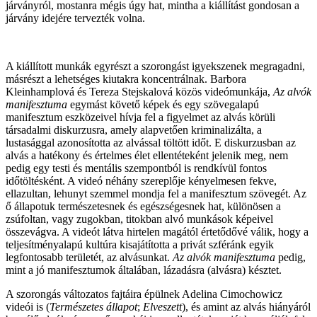
járványról, mostanra mégis úgy hat, mintha a kiállítást gondosan a
járvány idejére tervezték volna.
A kiállított munkák egyrészt a szorongást igyekszenek megragadni,
másrészt a lehetséges kiutakra koncentrálnak. Barbora
Kleinhamplová és Tereza Stejskalová közös videómunkája,
Az alvók
manifesztuma
egymást követő képek és egy szövegalapú
manifesztum eszközeivel hívja fel a figyelmet az alvás körüli
társadalmi diskurzusra, amely alapvetően kriminalizálta, a
lustasággal azonosította az alvással töltött időt. E diskurzusban az
alvás a hatékony és értelmes élet ellentéteként jelenik meg, nem
pedig egy testi és mentális szempontból is rendkívül fontos
időtöltésként. A videó néhány szereplője kényelmesen fekve,
ellazultan, lehunyt szemmel mondja fel a manifesztum szövegét. Az
ő állapotuk természetesnek és egészségesnek hat, különösen a
zsúfoltan, vagy zugokban, titokban alvó munkások képeivel
összevágva. A videót látva hirtelen magától értetődővé válik, hogy a
teljesítményalapú kultúra kisajátította a privát szféránk egyik
legfontosabb területét, az alvásunkat.
Az alvók manifesztuma
pedig,
mint a jó manifesztumok általában, lázadásra (alvásra) késztet.
A szorongás változatos fajtáira épülnek Adelina Cimochowicz
videói is (
Természetes állapot
;
Elveszett
), és amint az alvás hiányáról