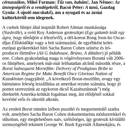
cérnaszálon
, Miloš Forman:
Tűz van, babám!
, Jan Němec:
Az
ünnepségről és a vendégekről
, Bacsó Péter:
A tanú
, Gazdag
Gyula:
A sípoló macskakő
), ám a nyugati és az ázsiai
kultúrkörtől sem idegenek.
A csehek filmjei által inspirált Robert Altman munkássága
(
Nashville
), a svéd Roy Anderson groteszkjei (
Egy galamb leült egy
ágra, hogy tűnődjön a létezésről
), a dél-koreai Bong Joon-ho Oscar-
díjas
Élősködők
je vagy a brit származású, de egyébként kelet-
európai gyökerekkel bíró Sacha Baron Cohen színész és író-
producer életműve (
Ali G Indahouse
,
Brüno
,
A diktátor
) jó példák
erre. Cohen gyakorlatilag maga is végérvényesen Borattá vált 2006-
os filmjében, amelynek már-már leírhatatlan alcímű második része, a
Borat Subsequent Moviefilm: Delivery of Prodigious Bribe to
American Regime for Make Benefit Once Glorious Nation of
Kazakhstan
(nagyjából: „A következő Borat-mozifilm, avagy egy
bámulatos feleség leszállítása az amerikai rezsim számára, hogy jó
pontot szerezzünk az egykoron dicső Kazahsztánnak”) még
direktebb Amerika-kritikát fogalmaz meg, ám elődjénél sokkal
kevésbé erős és sikerült alkotás.
Az eredeti
Borat
minden ízében pusztító és megsemmisítő szatíra
volt, amelyben Sacha Baron Cohen dokumentarista módszerekkel és
stílusban, egy meglehetősen naiv, szélsőséges, így groteszk kívülálló
szemszögéből tekintett George W. Bush Egyesült Államokjára, és