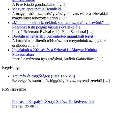
A Prae Kiadó gondozásában
[…]
Magyar lapot indít a Denník N
A magyar médiaszabadság válságban van, és ez a szlovákiai
magyarokat fokozottan érinti
[…]
„Mint mindenkinek, nekünk sem volt szokványos évünk” – a
Pozsonyi Kifli polgári társulás évértékelője
Interjú Bolemant Évával és ifj. Papp Sándorral
[…]
Digitálisan feltárták I. Amenhotep mumifikált testét
A kutatóknak sikerült több részletet megtudniuk az egykori
uralkodóról
[…]
Így alakult a 2021-es év a Szlovákiai Magyar Kultúra
Múzeumában
Interjú a múzeum igazgatójával, Jarábik Gabriellával
[…]
Kép/Hang
Traumák és függőségek (Kult Talk VI.)
Beszélgetés traumák és függőségek viszonyrendszereiről
[…]
RSS lapszemle
Podcast – Kispályás Szotyi 8. rész: Kiskedvenceink
2021 jún 25, 09:56