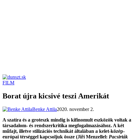
FILM
dunszt.sk
kultmag
Borat újra kicsivé teszi Amerikát
Benke Attila
2020. november 2.
A szatíra és a groteszk mindig is kifinomult eszközök voltak a
társadalom- és rendszerkritika megfogalmazásához. A két
műfajt, illetve stilizációs technikát általában a kelet-közép-
európai térséggel kapcsoljuk össze (Jiří Menzellel:
Pacsirták