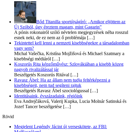
Bőd Titanilla sportújságíró: „Amikor eljöttem az
Új Szóból, úgy éreztem magam, mint Gagarin”
A pónis rokonairól szóló névtelen megjegyzések néha rosszul
esnek neki, de ez nem az ő problémája
[…]
Tekintettel kell lenni a nemzeti kisebbségekre a társadalomban
vagy sem?
Michal Vašečka, Kristína Mojžišová és Michael Szatmary a
kisebbségi médiáról
[…]
Koszorús Rita képzőművész: Szlovákiában a kisebb közeg
nagyob rivalizálással jár
Beszélgetés Koszorús Ritával
[…]
Ravasz Ábel: Ha az állam nem tudja feltérképezni a
kisebbségeit, nem tud segíteni rajtuk
Beszélgetés Ravasz Ábel szociológussal
[…]
Identitásaink, évszázadaink, régióink
Eva Andrejčáková, Valerij Kupka, Lucia Molnár Satinská és
Jozef Tancer beszélgetése
[…]
Rövid
Megjelent Legéndy Jácint új verseskötete, az FBI:
Maffiaszólam!