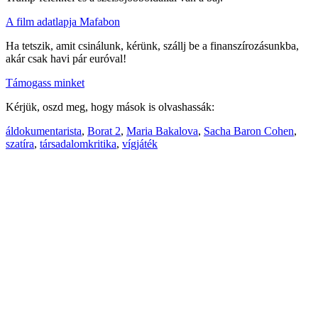
A film adatlapja Mafabon
Ha tetszik, amit csinálunk, kérünk, szállj be a finanszírozásunkba,
akár csak havi pár euróval!
Támogass minket
Kérjük, oszd meg, hogy mások is olvashassák:
áldokumentarista
,
Borat 2
,
Maria Bakalova
,
Sacha Baron Cohen
,
szatíra
,
társadalomkritika
,
vígjáték