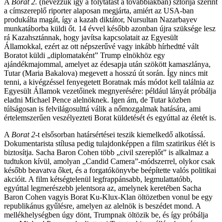
A
Borat 2.
(nevezzük így a folytatást a továbbiakban) sztorija szerint
a címszereplő riporter alaposan megjárta, amiért az USA-ban
produkálta magát, így a kazah diktátor, Nursultan Nazarbayev
munkatáborba küldi őt. 14 évvel később azonban újra szüksége lesz
rá Kazahsztánnak, hogy javítsa kapcsolatait az Egyesült
Államokkal, ezért az ott népszerűvé vagy inkább hírhedtté vált
Boratot küldi „diplomataként” Trump elnökhöz egy
ajándékmajommal, amelyet az édesapja után szökött kamaszlánya,
Tutar (Maria Bakalova) megevett a hosszú út során. Így nincs mit
tenni, a kivégzéssel fenyegetett Boratnak más módot kell találnia az
Egyesült Államok vezetőinek megnyerésére: például lányát próbálja
eladni Michael Pence alelnöknek. Igen ám, de Tutar közben
túlságosan is felvilágosulttá válik a nőmozgalmak hatására, ami
értelemszerűen veszélyezteti Borat küldetését és egyúttal az életét is.
A
Borat 2
-t elsősorban határsértései teszik kiemelkedő alkotássá.
Dokumentarista stílusa pedig tulajdonképpen a film szatirikus élét is
biztosítja. Sacha Baron Cohen több „civil szereplőt” is alkalmaz a
tudtukon kívül, amolyan „Candid Camera”-módszerrel, olykor csak
később beavatva őket, és a forgatókönyvbe beépítette valós politikai
akcióit. A film kétségtelenül legfrappánsabb, legmulattatóbb,
egyúttal legmerészebb jelentsora az, amelynek keretében Sacha
Baron Cohen vagyis Borat Ku-Klux-Klan öltözetben vonul be egy
republikánus gyűlésre, amelyen az alelnök is beszédet mond. A
mellékhelységben úgy dönt, Trumpnak öltözik be, és így próbálja