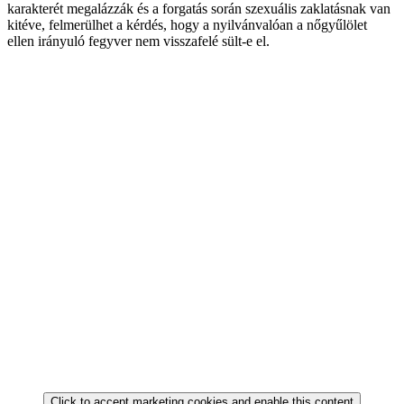
karakterét megalázzák és a forgatás során szexuális zaklatásnak van
kitéve, felmerülhet a kérdés, hogy a nyilvánvalóan a nőgyűlölet
ellen irányuló fegyver nem visszafelé sült-e el.
Click to accept marketing cookies and enable this content