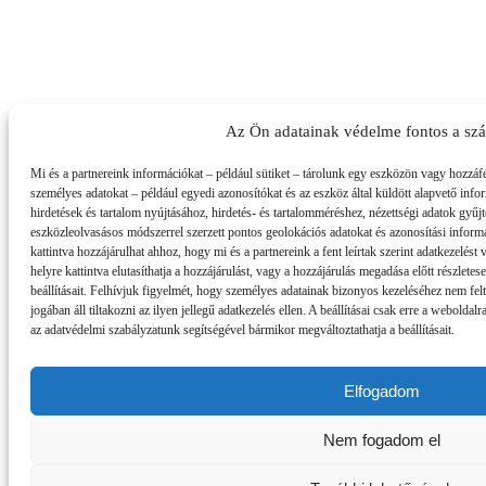
Az Ön adatainak védelme fontos a sz
Mi és a partnereink információkat – például sütiket – tárolunk egy eszközön vagy hozzáf
személyes adatokat – például egyedi azonosítókat és az eszköz által küldött alapvető inf
hirdetések és tartalom nyújtásához, hirdetés- és tartalomméréshez, nézettségi adatok gyű
eszközleolvasásos módszerrel szerzett pontos geolokációs adatokat és azonosítási informá
kattintva hozzájárulhat ahhoz, hogy mi és a partnereink a fent leírtak szerint adatkezelés
helyre kattintva elutasíthatja a hozzájárulást, vagy a hozzájárulás megadása előtt részlete
beállításait. Felhívjuk figyelmét, hogy személyes adatainak bizonyos kezeléséhez nem fel
jogában áll tiltakozni az ilyen jellegű adatkezelés ellen. A beállításai csak erre a webold
az adatvédelmi szabályzatunk segítségével bármikor megváltoztathatja a beállításait.
Elfogadom
Nem fogadom el