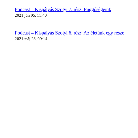
Podcast – Kispályás Szotyi 7. rész: Függőségeink
2021 jún 05, 11:40
Podcast – Kispályás Szotyi 6. rész: Az életünk egy része
2021 máj 28, 09:14