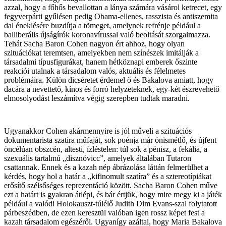
azzal, hogy a főhős bevallottan a lánya számára vásárol ketrecet, egy
fegyverpárti gyűlésen pedig Obama-ellenes, rasszista és antiszemita
dal éneklésére buzdítja a tömeget, amelynek refrénje például a
balliberális újságírók koronavírussal való beoltását szorgalmazza.
Tehát Sacha Baron Cohen nagyon ért ahhoz, hogy olyan
szituációkat teremtsen, amelyekben nem színészek imitálják a
társadalmi típusfigurákat, hanem hétköznapi emberek őszinte
reakciói utalnak a társadalom valós, aktuális és félelmetes
problémáira. Külön dicséretet érdemel ő és Bakalova amiatt, hogy
dacára a nevettető, kínos és forró helyzeteknek, egy-két észrevehető
elmosolyodást leszámítva végig szerepben tudtak maradni.
Ugyanakkor Cohen akármennyire is jól műveli a szituációs
dokumentarista szatíra műfaját, sok poénja már önismétlő, és újfent
öncélúan obszcén, altesti, ízléstelen: túl sok a pénisz, a fekália, a
szexuális tartalmú „disznóvicc”, amelyek általában Tutaron
csattannak. Ennek és a kazah nép ábrázolása láttán felmerülhet a
kérdés, hogy hol a határ a „kifinomult szatíra” és a sztereotípiákat
erősítő szélsőséges reprezentáció között. Sacha Baron Cohen műve
ezt a határt is gyakran átlépi, és bár értjük, hogy mire megy ki a játék
például a valódi Holokauszt-túlélő Judith Dim Evans-szal folytatott
párbeszédben, de ezen keresztül valóban igen rossz képet fest a
kazah társadalom egészéről. Ugyanígy azáltal, hogy Maria Bakalova