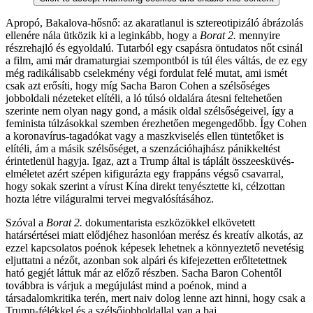
Apropó, Bakalova-hősnő: az akaratlanul is sztereotipizáló ábrázolás
ellenére nála ütközik ki a leginkább, hogy a
Borat 2.
mennyire
részrehajló és egyoldalú. Tutarból egy csapásra öntudatos nőt csinál
a film, ami már dramaturgiai szempontból is túl éles váltás, de ez egy
még radikálisabb cselekmény végi fordulat felé mutat, ami ismét
csak azt erősíti, hogy míg Sacha Baron Cohen a szélsőséges
jobboldali nézeteket elítéli, a ló túlsó oldalára átesni feltehetően
szerinte nem olyan nagy gond, a másik oldal szélsőségeivel, így a
feminista túlzásokkal szemben érezhetően megengedőbb. Így Cohen
a koronavírus-tagadókat vagy a maszkviselés ellen tüntetőket is
elítéli, ám a másik szélsőséget, a szenzációhajhász pánikkeltést
érintetlenül hagyja. Igaz, azt a Trump által is táplált összeesküvés-
elméletet azért szépen kifigurázta egy frappáns végső csavarral,
hogy sokak szerint a vírust Kína direkt tenyésztette ki, célzottan
hozta létre világuralmi tervei megvalósításához.
Szóval a
Borat 2.
dokumentarista eszközökkel elkövetett
határsértései miatt elődjéhez hasonlóan merész és kreatív alkotás, az
ezzel kapcsolatos poénok képesek lehetnek a könnyeztető nevetésig
eljuttatni a nézőt, azonban sok alpári és kifejezetten erőltetettnek
ható gegjét láttuk már az előző részben. Sacha Baron Cohentől
továbbra is várjuk a megújulást mind a poénok, mind a
társadalomkritika terén, mert naiv dolog lenne azt hinni, hogy csak a
Trump-félékkel és a szélsőjobboldallal van a baj.