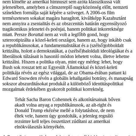
nem kímélte az amerikai himnuszt sem azóta klasszikussá vált
jelenetében, amelyben a címszereplő nagyközönség előtt, nemzeti
színekben formálja saját képére a szöveget. A 2006-os film
természetesen sokakat magára haragított, kiváltképp Kazahsztánt
nem annyira a zsenialitás és az obszcenitás határán egyensúlyozó
tragikomikus jelenetei és poénjai, hanem politikai inkorrektsége
miatt. Persze
Borat
tal nem az volt a legfőbb gond, hogy
sztereotipizálta a közel-keleti országot, hanem az, hogy inkább csak
a republikánusokat, a fundamentalistákat és a (szélső)jobboldalt
kritizálta, holott a demokratákat, a (szélső)baloldali ideológiákat és a
liberálisok túlzásait is hasonló módon lehetett volna, illetve lehetne
kritizálni. Hiszen a politika olyan, mint egy mérleg: lehet, hogy
Bush sok rosszat tett az Egyesült Államokkal és közel-keleti
politikája révén az egész világgal, de az Obama-érában pattant ki
Edward Snowden révén a globális lehallgatási botrány, és manapság
sokszor abszurditásokat produkál a különböző identitáspolitikai
mozgalmak érdekében gyakorolt politikai korrektség.
Tehát Sacha Baron Cohennek és alkotótársainak bőven
akadt volna anyag a republikánusok, az alt-right és
Donald Trump ekézése mellé a folytatáshoz, de nem
éltek vele, hanem úgy gondolták, a jelenleg regnáló
rezsimre kell teljes összetüzet zúdítani az amerikai
elnökválasztás környékén.