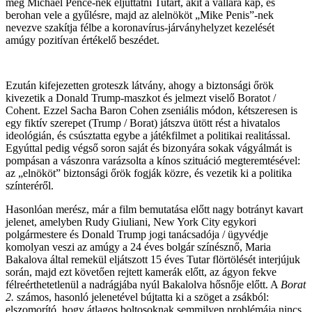
meg Michael Pence-nek eljuttatni Tutart, akit a vállára kap, és
berohan vele a gyűlésre, majd az alelnököt „Mike Penis”-nek
nevezve szakítja félbe a koronavírus-járványhelyzet kezelését
amúgy pozitívan értékelő beszédet.
Ezután kifejezetten groteszk látvány, ahogy a biztonsági őrök
kivezetik a Donald Trump-maszkot és jelmezt viselő Boratot /
Cohent. Ezzel Sacha Baron Cohen zseniális módon, kétszeresen is
egy fiktív szerepet (Trump / Borat) játszva ütött rést a hivatalos
ideológián, és csúsztatta egybe a játékfilmet a politikai realitással.
Egyúttal pedig végső soron saját és bizonyára sokak vágyálmát is
pompásan a vászonra varázsolta a kínos szituáció megteremtésével:
az „elnököt” biztonsági őrök fogják közre, és vezetik ki a politika
színteréről.
Hasonlóan merész, már a film bemutatása előtt nagy botrányt kavart
jelenet, amelyben Rudy Giuliani, New York City egykori
polgármestere és Donald Trump jogi tanácsadója / ügyvédje
komolyan veszi az amúgy a 24 éves bolgár színésznő, Maria
Bakalova által remekül eljátszott 15 éves Tutar flörtölését interjújuk
során, majd ezt követően rejtett kamerák előtt, az ágyon fekve
félreérthetetlenül a nadrágjába nyúl Bakalolva hősnője előtt. A
Borat
2.
számos, hasonló jelenetével bújtatta ki a szöget a zsákból:
elszomorító, hogy átlagos boltosoknak semmilyen problémája nincs