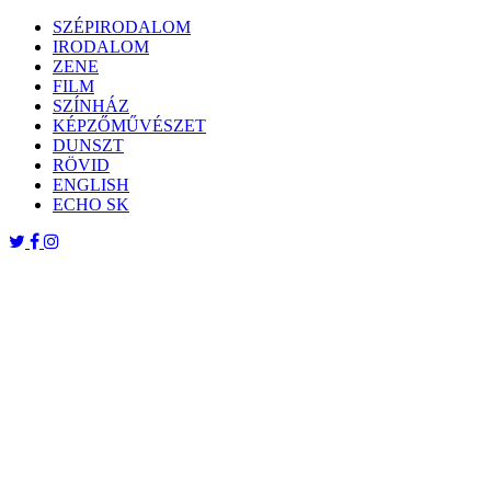
Skip
SZÉPIRODALOM
to
IRODALOM
content
ZENE
FILM
SZÍNHÁZ
KÉPZŐMŰVÉSZET
DUNSZT
RÖVID
ENGLISH
ECHO SK