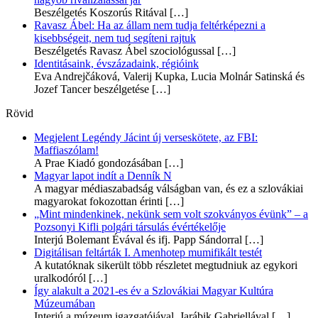
Beszélgetés Koszorús Ritával
[…]
Ravasz Ábel: Ha az állam nem tudja feltérképezni a
kisebbségeit, nem tud segíteni rajtuk
Beszélgetés Ravasz Ábel szociológussal
[…]
Identitásaink, évszázadaink, régióink
Eva Andrejčáková, Valerij Kupka, Lucia Molnár Satinská és
Jozef Tancer beszélgetése
[…]
Rövid
Megjelent Legéndy Jácint új verseskötete, az FBI:
Maffiaszólam!
A Prae Kiadó gondozásában
[…]
Magyar lapot indít a Denník N
A magyar médiaszabadság válságban van, és ez a szlovákiai
magyarokat fokozottan érinti
[…]
„Mint mindenkinek, nekünk sem volt szokványos évünk” – a
Pozsonyi Kifli polgári társulás évértékelője
Interjú Bolemant Évával és ifj. Papp Sándorral
[…]
Digitálisan feltárták I. Amenhotep mumifikált testét
A kutatóknak sikerült több részletet megtudniuk az egykori
uralkodóról
[…]
Így alakult a 2021-es év a Szlovákiai Magyar Kultúra
Múzeumában
Interjú a múzeum igazgatójával, Jarábik Gabriellával
[…]