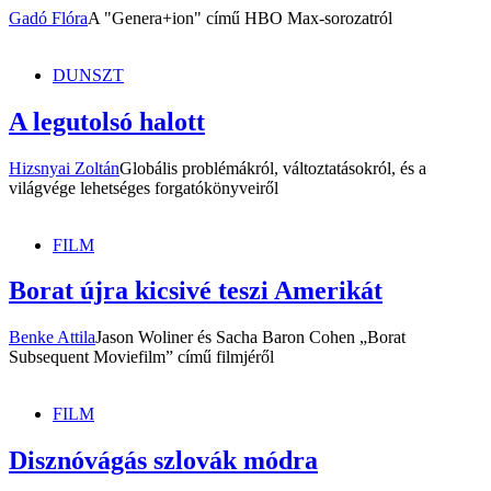
Gadó Flóra
A "Genera+ion" című HBO Max-sorozatról
DUNSZT
A legutolsó halott
Hizsnyai Zoltán
Globális problémákról, változtatásokról, és a
világvége lehetséges forgatókönyveiről
FILM
Borat újra kicsivé teszi Amerikát
Benke Attila
Jason Woliner és Sacha Baron Cohen „Borat
Subsequent Moviefilm” című filmjéről
FILM
Disznóvágás szlovák módra