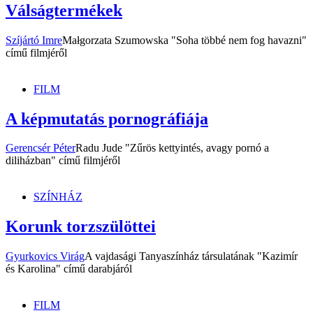
Válságtermékek
Szíjártó Imre
Małgorzata Szumowska "Soha többé nem fog havazni"
című filmjéről
FILM
A képmutatás pornográfiája
Gerencsér Péter
Radu Jude "Zűrös kettyintés, avagy pornó a
diliházban" című filmjéről
SZÍNHÁZ
Korunk torzszülöttei
Gyurkovics Virág
A vajdasági Tanyaszínház társulatának "Kazimír
és Karolina" című darabjáról
FILM