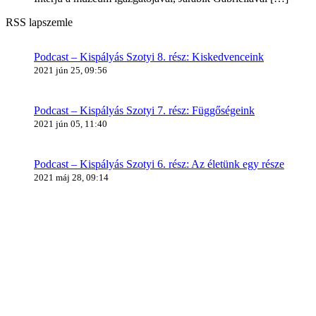
RSS lapszemle
Podcast – Kispályás Szotyi 8. rész: Kiskedvenceink
2021 jún 25, 09:56
Podcast – Kispályás Szotyi 7. rész: Függőségeink
2021 jún 05, 11:40
Podcast – Kispályás Szotyi 6. rész: Az életünk egy része
2021 máj 28, 09:14