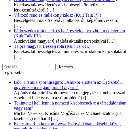
Kerekasztal-beszélgetés a kisebbségi könnyűzene
létjogosultságáról
[…]
Változó rend és múlékony káosz (Kult Talk IV.)
Beszélgetés Füzik Szilviával alkotásról, képzőművészetről
[…]
Párbeszédes történetek és határesetek egy nyitott médiatérben
(Kult Talk III.)
A szlovákiai magyar újságírás aktuális perspektívái
[…]
Talpra magyar! Beszélj róla (Kult Talk II.)
Kerekasztal-beszélgetés a trauma és az irodalom kapcsolatáról
[…]
Keresés:
Legfrissebb
Bőd Titanilla sportújságíró: „Amikor eljöttem az Új Szóból,
úgy éreztem magam, mint Gagarin”
A pónis rokonairól szóló névtelen megjegyzések néha rosszul
esnek neki, de ez nem az ő problémája
[…]
Tekintettel kell lenni a nemzeti kisebbségekre a társadalomban
vagy sem?
Michal Vašečka, Kristína Mojžišová és Michael Szatmary a
kisebbségi médiáról
[…]
Koszorús Rita képzőművész: Szlovákiában a kisebb közeg
nagyob rivalizálással jár