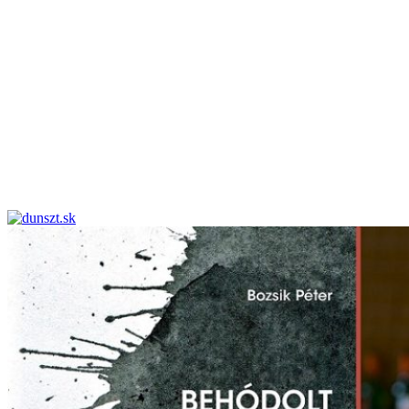
dunszt.sk
kultmag