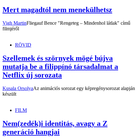
Mert magadtól nem menekülhetsz
Vigh Martin
Fliegauf Bence "Rengeteg – Mindenhol látlak" című
filmjéről
RÖVID
Szellemek és szörnyek mögé bújva
mutatja be a filippínó társadalmat a
Netflix új sorozata
Kusala Orsolya
Az animációs sorozat egy képregénysorozat alapján
készült
FILM
Nem(zedék)i identitás, avagy a Z
generáció hangjai