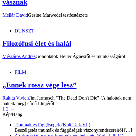
vásznak
Mellár Dávid
Gesine Marwedel testfestészete
DUNSZT
Filozófusi élet és halál
Mészáros András
Gondolatok Heller Ágnesről és munkásságáról
FILM
„Ennek rossz vége lesz”
Rakita Vivien
Jim Jarmusch "The Dead Don't Die" (A halottak nem
halnak meg) című filmjéről
Bejegyzések
Page
Page
1
2
→
Kép/Hang
lapozása
Traumák és függőségek (Kult Talk VI.)
Beszélgetés traumák és függőségek viszonyrendszereiről
[…]
A szlovákiai magyar könnyűzene helyzete (Kult Talk V.)