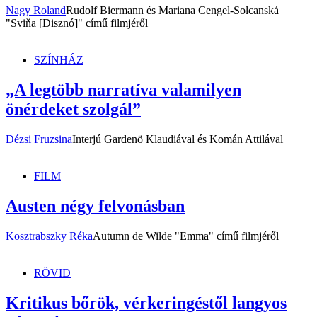
Nagy Roland
Rudolf Biermann és Mariana Cengel-Solcanská
"Sviňa [Disznó]" című filmjéről
SZÍNHÁZ
„A legtöbb narratíva valamilyen
önérdeket szolgál”
Dézsi Fruzsina
Interjú Gardenö Klaudiával és Komán Attilával
FILM
Austen négy felvonásban
Kosztrabszky Réka
Autumn de Wilde "Emma" című filmjéről
RÖVID
Kritikus bőrök, vérkeringéstől langyos