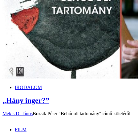
IRODALOM
„Hány inger?”
Mekis D. János
Bozsik Péter "Behódolt tartomány" című kötetéről
FILM