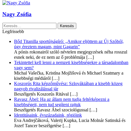
Nagy Zsófia
Keresés:
Legfrissebb
Bőd Titanilla sportújságíró: „Amikor eljöttem az Új Szóból,
úgy éreztem magam, mint Gagarin”
A pónis rokonairól szóló névtelen megjegyzések néha rosszul
esnek neki, de ez nem az ő problémája
[…]
Tekintettel kell lenni a nemzeti kisebbségekre a társadalomban
vagy sem?
Michal Vašečka, Kristína Mojžišová és Michael Szatmary a
kisebbségi médiáról
[…]
Koszorús Rita képzőművész: Szlovákiában a kisebb közeg
nagyob rivalizálással jár
Beszélgetés Koszorús Ritával
[…]
Ravasz Ábel: Ha az állam nem tudja feltérképezni a
kisebbségeit, nem tud segíteni rajtuk
Beszélgetés Ravasz Ábel szociológussal
[…]
Identitásaink, évszázadaink, régióink
Eva Andrejčáková, Valerij Kupka, Lucia Molnár Satinská és
Jozef Tancer beszélgetése
[…]