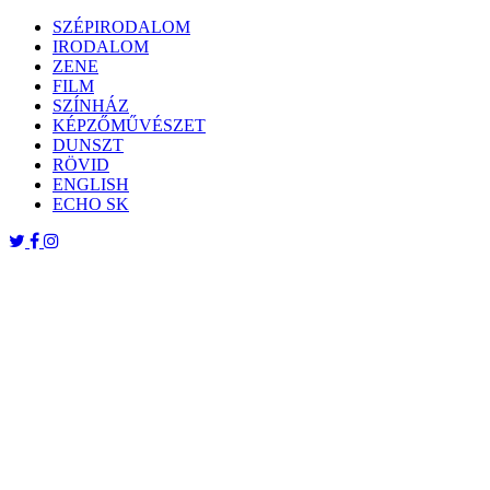
Skip
SZÉPIRODALOM
to
IRODALOM
content
ZENE
FILM
SZÍNHÁZ
KÉPZŐMŰVÉSZET
DUNSZT
RÖVID
ENGLISH
ECHO SK