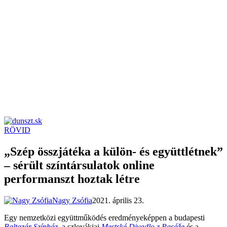
RÖVID
dunszt.sk
kultmag
„Szép összjátéka a külön- és együttlétnek”
– sérült színtársulatok online
performanszt hoztak létre
Nagy Zsófia
2021. április 23.
Egy nemzetközi együttműködés eredményeképpen a budapesti
Baltazár Színház
, a szlovákiai
Mestské Divadlo z Pasáže
és a