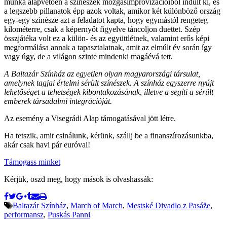
munka alapvetően a színészek mozgásimprovizációiból indult ki, és
a legszebb pillanatok épp azok voltak, amikor két különböző ország
egy-egy színésze azt a feladatot kapta, hogy egymástól rengeteg
kilométerre, csak a képernyőt figyelve táncoljon duettet. Szép
összjátéka volt ez a külön- és az együttlétnek, valamint erős képi
megformálása annak a tapasztalatnak, amit az elmúlt év során így
vagy úgy, de a világon szinte mindenki magáévá tett.
A Baltazár Színház az egyetlen olyan magyarországi társulat,
amelynek tagjai értelmi sérült színészek. A színház egyszerre nyújt
lehetőséget a tehetségek kibontakozásának, illetve a segíti a sérült
emberek társadalmi integrációját.
Az esemény a Visegrádi Alap támogatásával jött létre.
Ha tetszik, amit csinálunk, kérünk, szállj be a finanszírozásunkba,
akár csak havi pár euróval!
Támogass minket
Kérjük, oszd meg, hogy mások is olvashassák:
Baltazár Színház
,
March of March
,
Mestské Divadlo z Pasáže
,
performansz
,
Puskás Panni