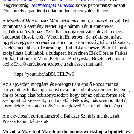
lengyelországi
Teatroterapia Lubelska
közös performanszt hozott
létre, amely a pandémia miatt online térben valósult meg.
A
March of March
, azaz
Márciusi menet
című, a tavaszi megújulást
szimbolizáló esemény eredetileg e három, sérült embereket
foglalkoztató színház közös flashmobjaként valósult volna meg a
budapesti Hősök terén. Végül külön térben, de mégis egymásra
figyelve, egymásra reagálva táncolt a három ország három társulata,
az élőzenét ehhez a Teatroterapia Lubelska zenésze, Piotr Kiliański
szolgáltatta Lublinból, a budapesti helyszínen Elek Dóra és Farkas
Dorka, Lublinban Maria Pietrusza-Budzyńska, Besztercebányán
pedig Eva Ogurčáková segítette a színészek munkáját.
https://youtu.be/iaB5LCEL7w0
Az alapvetően mozgásra és koreográfiára épülő közös munka
bonyolult technikai apparátust és sok technikai szakembert igényelt,
ám az öt nap alatt bebizonyosodott, hogy bár az online forma sok
szempontból kevesebb, mint az élő találkozás, más szempontból új
kísérletekre, szokatlan művészi megközelítésekre ad lehetőséget.
A megvalósult performanszról a Baltazár Színház munkatársát,
Puskás Pannit kérdeztük.
Mi volt a March of March performansz/workshop alapötlete és