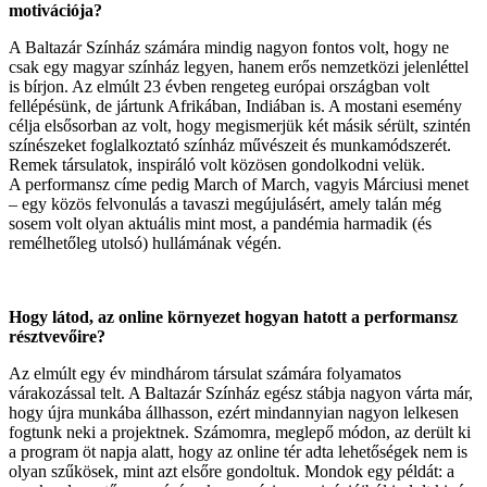
motivációja?
A Baltazár Színház számára mindig nagyon fontos volt, hogy ne
csak egy magyar színház legyen, hanem erős nemzetközi jelenléttel
is bírjon. Az elmúlt 23 évben rengeteg európai országban volt
fellépésünk, de jártunk Afrikában, Indiában is. A mostani esemény
célja elsősorban az volt, hogy megismerjük két másik sérült, szintén
színészeket foglalkoztató színház művészeit és munkamódszerét.
Remek társulatok, inspiráló volt közösen gondolkodni velük.
A performansz címe pedig March of March, vagyis Márciusi menet
– egy közös felvonulás a tavaszi megújulásért, amely talán még
sosem volt olyan aktuális mint most, a pandémia harmadik (és
remélhetőleg utolsó) hullámának végén.
Hogy látod, az online környezet hogyan hatott a performansz
résztvevőire?
Az elmúlt egy év mindhárom társulat számára folyamatos
várakozással telt. A Baltazár Színház egész stábja nagyon várta már,
hogy újra munkába állhasson, ezért mindannyian nagyon lelkesen
fogtunk neki a projektnek. Számomra, meglepő módon, az derült ki
a program öt napja alatt, hogy az online tér adta lehetőségek nem is
olyan szűkösek, mint azt elsőre gondoltuk. Mondok egy példát: a