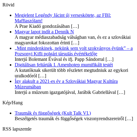
Rövid
Megjelent Legéndy Jácint új verseskötete, az FBI:
Maffiaszólam!
A Prae Kiadó gondozásában
[…]
Magyar lapot indít a Denník N
A magyar médiaszabadság válságban van, és ez a szlovákiai
magyarokat fokozottan érinti
[…]
„Mint mindenkinek, nekünk sem volt szokványos évünk” – a
Pozsonyi Kifli polgári társulás évértékelője
Interjú Bolemant Évával és ifj. Papp Sándorral
[…]
Digitálisan feltárták I. Amenhotep mumifikált testét
A kutatóknak sikerült több részletet megtudniuk az egykori
uralkodóról
[…]
Így alakult a 2021-es év a Szlovákiai Magyar Kultúra
Múzeumában
Interjú a múzeum igazgatójával, Jarábik Gabriellával
[…]
Kép/Hang
Traumák és függőségek (Kult Talk VI.)
Beszélgetés traumák és függőségek viszonyrendszereiről
[…]
RSS lapszemle