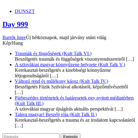
dunszt.sk
kultmag
DUNSZT
Day 999
Bartók Imre
Új hétköznapok, majd járvány utáni világ
Kép/Hang
Traumák és függőségek (Kult Talk VI.)
Beszélgetés traumák és függőségek viszonyrendszereiről
[…]
A szlovákiai magyar könnyűzene helyzete (Kult Talk V.)
Kerekasztal-beszélgetés a kisebbségi könnyűzene
létjogosultságáról
[…]
Változó rend és múlékony káosz (Kult Talk IV.)
Beszélgetés Füzik Szilviával alkotásról, képzőművészetről
[…]
Párbeszédes történetek és határesetek egy nyitott médiatérben
(Kult Talk III.)
A szlovákiai magyar újságírás aktuális perspektívái
[…]
Talpra magyar! Beszélj róla (Kult Talk II.)
Kerekasztal-beszélgetés a trauma és az irodalom kapcsolatáról
[…]
Keresés: