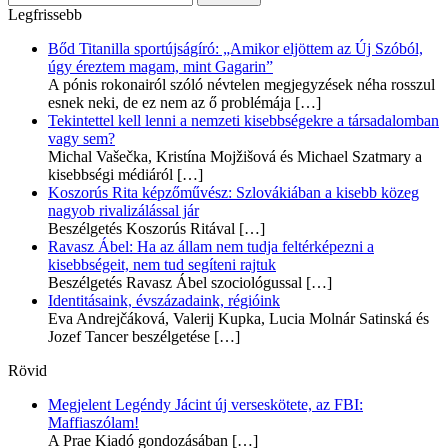
Legfrissebb
Bőd Titanilla sportújságíró: „Amikor eljöttem az Új Szóból,
úgy éreztem magam, mint Gagarin”
A pónis rokonairól szóló névtelen megjegyzések néha rosszul
esnek neki, de ez nem az ő problémája
[…]
Tekintettel kell lenni a nemzeti kisebbségekre a társadalomban
vagy sem?
Michal Vašečka, Kristína Mojžišová és Michael Szatmary a
kisebbségi médiáról
[…]
Koszorús Rita képzőművész: Szlovákiában a kisebb közeg
nagyob rivalizálással jár
Beszélgetés Koszorús Ritával
[…]
Ravasz Ábel: Ha az állam nem tudja feltérképezni a
kisebbségeit, nem tud segíteni rajtuk
Beszélgetés Ravasz Ábel szociológussal
[…]
Identitásaink, évszázadaink, régióink
Eva Andrejčáková, Valerij Kupka, Lucia Molnár Satinská és
Jozef Tancer beszélgetése
[…]
Rövid
Megjelent Legéndy Jácint új verseskötete, az FBI:
Maffiaszólam!
A Prae Kiadó gondozásában
[…]