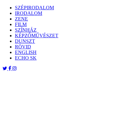
Skip
SZÉPIRODALOM
to
IRODALOM
content
ZENE
FILM
SZÍNHÁZ
KÉPZŐMŰVÉSZET
DUNSZT
RÖVID
ENGLISH
ECHO SK