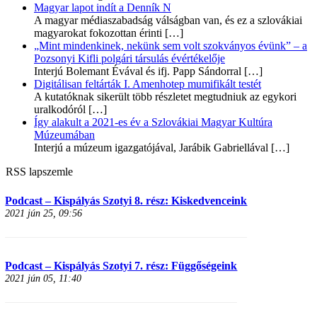
Magyar lapot indít a Denník N
A magyar médiaszabadság válságban van, és ez a szlovákiai
magyarokat fokozottan érinti
[…]
„Mint mindenkinek, nekünk sem volt szokványos évünk” – a
Pozsonyi Kifli polgári társulás évértékelője
Interjú Bolemant Évával és ifj. Papp Sándorral
[…]
Digitálisan feltárták I. Amenhotep mumifikált testét
A kutatóknak sikerült több részletet megtudniuk az egykori
uralkodóról
[…]
Így alakult a 2021-es év a Szlovákiai Magyar Kultúra
Múzeumában
Interjú a múzeum igazgatójával, Jarábik Gabriellával
[…]
RSS lapszemle
Podcast – Kispályás Szotyi 8. rész: Kiskedvenceink
2021 jún 25, 09:56
Podcast – Kispályás Szotyi 7. rész: Függőségeink
2021 jún 05, 11:40